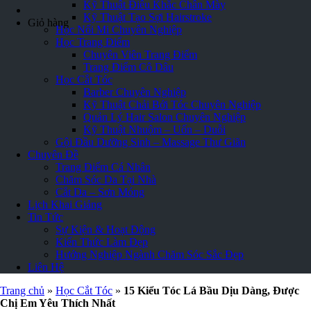
Kỹ Thuật Điêu Khắc Chân Mày
Kỹ Thuật Tạo Sợi Hairstroke
Giỏ hàng
Học Nối Mi Chuyên Nghiệp
Học Trang Điểm
Chuyên Viên Trang Điểm
Trang Điểm Cô Dâu
Học Cắt Tóc
Barber Chuyên Nghiệp
Kỹ Thuật Chải Bới Tóc Chuyên Nghiệp
Quản Lý Hair Salon Chuyên Nghiệp
Kỹ Thuật Nhuộm – Uốn – Duỗi
Gội Đầu Dưỡng Sinh – Massage Thư Giãn
Chuyên Đề
Trang Điểm Cá Nhân
Chăm Sóc Da Tại Nhà
Cắt Da – Sơn Móng
Lịch Khai Giảng
Tin Tức
Sự Kiện & Hoạt Động
Kiến Thức Làm Đẹp
Hướng Nghiệp Ngành Chăm Sóc Sắc Đẹp
Liên Hệ
Trang chủ
»
Học Cắt Tóc
»
15 Kiểu Tóc Lá Bầu Dịu Dàng, Được
Chị Em Yêu Thích Nhất