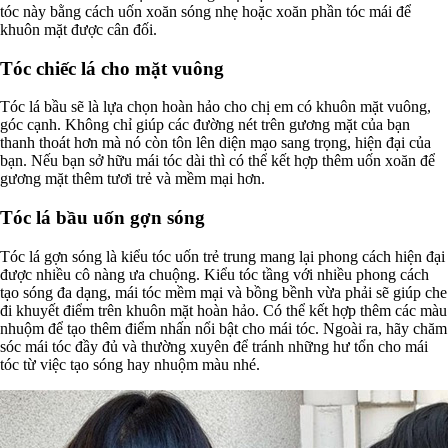
tóc này bằng cách uốn xoăn sóng nhẹ hoặc xoăn phần tóc mái để
khuôn mặt được cân đối.
Tóc chiếc lá cho mặt vuông
Tóc lá bầu sẽ là lựa chọn hoàn hảo cho chị em có khuôn mặt vuông,
góc cạnh. Không chỉ giúp các đường nét trên gương mặt của bạn
thanh thoát hơn mà nó còn tôn lên diện mạo sang trọng, hiện đại của
bạn. Nếu bạn sở hữu mái tóc dài thì có thể kết hợp thêm uốn xoăn để
gương mặt thêm tươi trẻ và mềm mại hơn.
Tóc lá bầu uốn gợn sóng
Tóc lá gợn sóng là kiểu tóc uốn trẻ trung mang lại phong cách hiện đại
được nhiều cô nàng ưa chuộng. Kiểu tóc tầng với nhiều phong cách
tạo sóng đa dạng, mái tóc mềm mại và bồng bềnh vừa phải sẽ giúp che
đi khuyết điểm trên khuôn mặt hoàn hảo. Có thể kết hợp thêm các màu
nhuộm để tạo thêm điểm nhấn nổi bật cho mái tóc. Ngoài ra, hãy chăm
sóc mái tóc đầy đủ và thường xuyên để tránh những hư tổn cho mái
tóc từ việc tạo sóng hay nhuộm màu nhé.