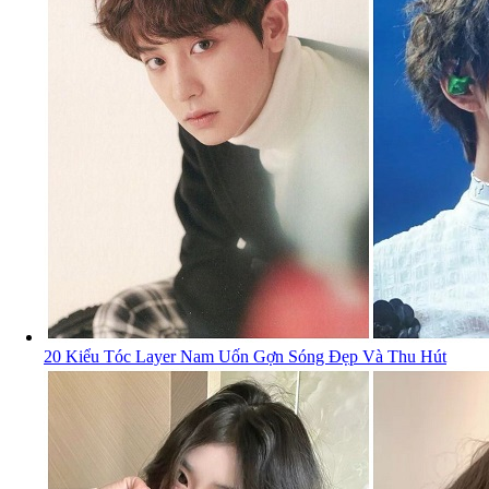
20 Kiểu Tóc Layer Nam Uốn Gợn Sóng Đẹp Và Thu Hút