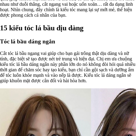
nhau như duỗi thẳng, cắt ngang vai hoặc uốn xoăn… rất đa dạng linh
hoạt. Nhìn chung, đây chính là kiểu tóc mang lại sự mới mẻ, thể hiện
được phong cách cá nhân của bạn.
15 kiểu tóc lá bầu dịu dàng
Tóc lá bầu dáng ngắn
Cắt tóc lá bầu ngang vai giúp cho bạn gái trông thật dịu dàng và nữ
tính, đặc biệt sẽ tạo được nét trẻ trung và hiện đại. Chị em ưa chuộng
kiểu tóc lá bầu dáng ngắn này phần lớn do nó không đòi hỏi quá nhiều
thời gian để chăm sóc hay tạo kiểu, bạn chỉ cần gội sạch và dưỡng ẩm
để tóc luôn khỏe mạnh và vào nếp là được. Kiểu tóc lá dáng ngắn sẽ
giúp khuôn mặt được cân đối và hài hòa hơn.