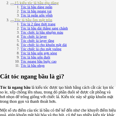
15 kiểu tóc lá bầu dịu dàng
Tóc lá bầu dáng ngắn
Tóc lá bầu ngang vai
Tóc lá ngắn uốn vểnh
Tóc lá bầu ôm mặt tròn
Tóc lá 2 tầng thời trang
Tóc lá bầu dài thẳng sang chảnh
Tóc chiếc lá bầu nhuộm màu
Tóc chiếc lá layer
Tóc chiếc lá layer tầng
Tóc chiếc lá cho khuôn mặt dài
Tóc chiếc lá cho mặt vuông
Tóc lá bầu uốn gợn sóng
Tóc lá bầu uốn đuôi
Tóc ngang bầu buộc cao
Tóc lá bầu nhọn
Cắt tóc ngang bầu là gì?
Tóc lá ngang bầu
là kiểu tóc được tạo hình bằng cách cắt các lọn tóc
so le, xếp chồng lên nhau, trong đó phần đuôi sẽ được cắt phồng và
hơi nhọn để trông giống với chiếc lá. Kiểu tóc này sẽ giúp khuôn mặt
trong thon gọn và thanh thoát hơn.
Một số ưu điểm của tóc lá bầu có thể kể đến như che khuyết điểm hiệu
quả, giúp khuôn mặt hài hòa và thu hút, có thể tạo nhiều kiểu tóc khác