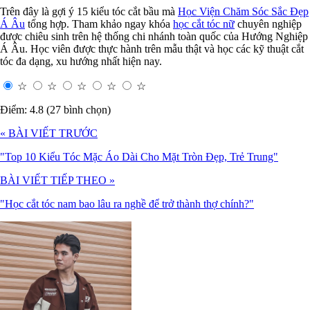
Trên đây là gợi ý 15 kiểu tóc cắt bầu mà
Học Viện Chăm Sóc Sắc Đẹp
Á Âu
tổng hợp. Tham khảo ngay khóa
học cắt tóc nữ
chuyên nghiệp
được chiêu sinh trên hệ thống chi nhánh toàn quốc của Hướng Nghiệp
Á Âu. Học viên được thực hành trên mẫu thật và học các kỹ thuật cắt
tóc đa dạng, xu hướng nhất hiện nay.
☆
☆
☆
☆
☆
Điểm: 4.8 (27 bình chọn)
« BÀI VIẾT TRƯỚC
"Top 10 Kiểu Tóc Mặc Áo Dài Cho Mặt Tròn Đẹp, Trẻ Trung"
BÀI VIẾT TIẾP THEO »
"Học cắt tóc nam bao lâu ra nghề để trở thành thợ chính?"