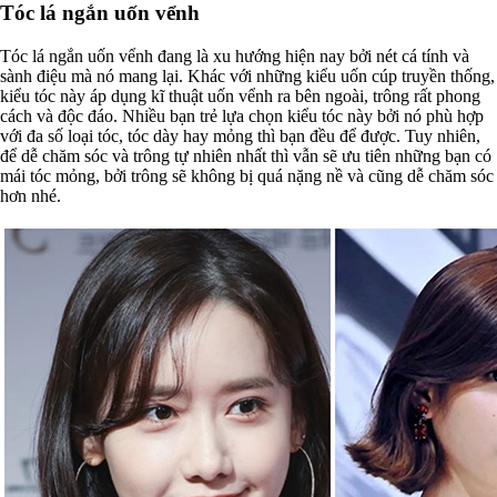
Tóc lá ngắn uốn vểnh
Tóc lá ngắn uốn vểnh đang là xu hướng hiện nay bởi nét cá tính và
sành điệu mà nó mang lại. Khác với những kiểu uốn cúp truyền thống,
kiểu tóc này áp dụng kĩ thuật uốn vểnh ra bên ngoài, trông rất phong
cách và độc đáo. Nhiều bạn trẻ lựa chọn kiểu tóc này bởi nó phù hợp
với đa số loại tóc, tóc dày hay mỏng thì bạn đều để được. Tuy nhiên,
để dễ chăm sóc và trông tự nhiên nhất thì vẫn sẽ ưu tiên những bạn có
mái tóc mỏng, bởi trông sẽ không bị quá nặng nề và cũng dễ chăm sóc
hơn nhé.