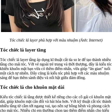
Tóc chiếc lá layer phù hợp với màu nhuộm (Ảnh: Internet)
Tóc chiếc lá layer tầng
Tóc chiếc lá layer tầng áp dụng kĩ thuật cắt tỉa so le để tạo thành nhiều
tầng cho mái tóc. Với vẻ ngoài trẻ trung và thời thượng, đây là kiểu tóc
khiến khuôn mặt bạn vừa có thêm điểm nhấn, vừa giúp “ăn gian” tuổi
một cách tự nhiên. Đây cũng là kiểu tóc phù hợp với các màu nhuộm
sáng để bạn thêm sành điệu và nổi bật giữa đám đông.
Tóc chiếc lá cho khuôn mặt dài
Kiểu tóc chiếc lá tầng được thiết kế riêng cho các cô gái có khuôn mặt
dài, giúp khuôn mặt cân đối và hài hòa hơn. Với kỹ thuật cắt tóc thành
nhiều tầng từ cằm tới ngang vai, tạo nên sự bồng bềnh và phong cách
cho mái tóc. Nhiều chị em thường chọn tạo thêm điểm nhấn cho kiểu