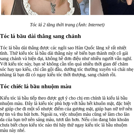
Tóc lá 2 tầng thời trang (Ảnh: Internet)
Tóc lá bầu dài thẳng sang chảnh
Tóc lá bầu dài thẳng được các ngôi sao Hàn Quốc lăng xê rất nhiệt
tình. Thử kiểu tóc lá bầu dài thẳng này sẽ biến bạn thành một cô gái
sang chảnh và hiện đại, không hề đơn điệu như nhiều người vẫn nghĩ.
Với kiểu tóc này, bạn sẽ không cần tốn quá nhiều thời gian để chăm
sóc hay tạo kiểu, chỉ cần gội đầu, dưỡng tóc thường xuyên và chải nhẹ
nhàng là bạn đã có ngay kiểu tóc thời thượng, sang chảnh rồi.
Tóc chiếc lá bầu nhuộm màu
Kiểu tóc lá bầu tiếp theo được gợi ý cho chị em chính là kiểu lá bầu
nhuộm màu. Đây là kiểu tóc phù hợp với hầu hết khuôn mặt, đặc biệt
sẽ giúp che đi một số nhược điểm của gương mặt, giúp bạn nữ trở nên
tự tin và thu hút hơn. Ngoài ra, việc nhuộm màu cũng sẽ làm cho làn
da của bạn trở nên sáng màu, tươi tắn hơn. Nếu còn đang băn khoăn
chưa biết chọn kiểu tóc nào thì hãy thử ngay kiểu tóc lá bầu nhuộm
màu này nhé.