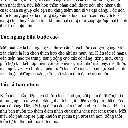
tính nhất định, nếu kết hợp thêm phần đuôi được uốn nhẹ nhàng thì
chắc chắn sẽ giúp các bạn nữ càng thêm tinh tế và dịu dàng. Tóc uốn
đuôi không quá xa lạ nhưng đây vẫn là lựa chọn hoàn hảo với khả
năng che khuyết điểm trên khuôn mặt cũng như giúp gương mặt thanh
thoát, dễ chịu hơn.
Tóc ngang bầu buộc cao
Một mái tóc lá bầu ngang vai được cắt tỉa và buộc cao gọn gàng, xinh
xắn chính là lựa chọn thích hợp cho những ngày hè. Kiểu tóc sẽ mang
đến diện mạo trẻ trung, năng động cho các cô nàng, đồng thời, cũng
phù hợp khi kết hợp thêm với các kiểu tóc mái như mái bay, mái thưa,
mái ngố… Đây chính là kiểu tóc “chân ái” của các bạn học sinh, sinh
viên hoặc những cô nàng công sở vào mỗi mùa hè nóng bức.
Tóc lá bầu nhọn
Kiểu tóc lá bầu tiếp theo là tóc chiếc lá nhọn, với phần đuôi được tỉa
nhọn giúp tạo ra vẻ dịu dàng, thanh lịch, tôn lên vẻ đẹp tự nhiên của
các cô nàng. Hãy kết hợp thêm các màu nhuộm như nâu hoặc đỏ nếu
như bạn muốn tạo thêm điểm nhấn cũng như tăng nét sang trọng. Một
màu tóc phù hợp sẽ giúp khuôn mặt của bạn tươi tắn hơn, đồng thời
luôn tự tin thu hút mọi ánh nhìn.