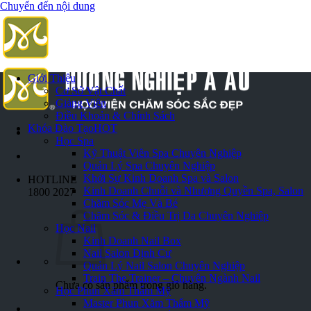
Chuyển đến nội dung
Giới Thiệu
Cơ Sở Vật Chất
Giảng Viên
Điều Khoản & Chính Sách
Khóa Đào Tạo
HOT
Học Spa
Kỹ Thuật Viên Spa Chuyên Nghiệp
Quản Lý Spa Chuyên Nghiệp
Khởi Sự Kinh Doanh Spa và Salon
HOTLINE
Kinh Doanh Chuỗi và Nhượng Quyền Spa, Salon
1800 2027
Chăm Sóc Mẹ Và Bé
Chăm Sóc & Điều Trị Da Chuyên Nghiệp
Học Nail
Kinh Doanh Nail Box
Nail Salon Định Cư
Quản Lý Nail Salon Chuyên Nghiệp
Train The Trainer – Chuyên Ngành Nail
Chưa có sản phẩm trong giỏ hàng.
Học Phun Xăm Thẩm Mỹ
Master Phun Xăm Thẩm Mỹ