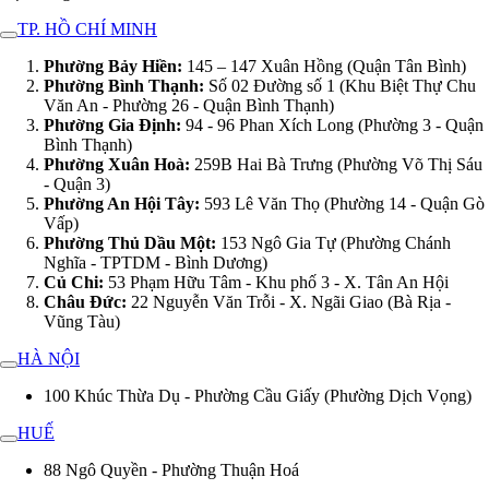
TP. HỒ CHÍ MINH
Phường Bảy Hiền:
145 – 147 Xuân Hồng (Quận Tân Bình)
Phường Bình Thạnh:
Số 02 Đường số 1 (Khu Biệt Thự Chu
Văn An - Phường 26 - Quận Bình Thạnh)
Phường Gia Định:
94 - 96 Phan Xích Long (Phường 3 - Quận
Bình Thạnh)
Phường Xuân Hoà:
259B Hai Bà Trưng (Phường Võ Thị Sáu
- Quận 3)
Phường An Hội Tây:
593 Lê Văn Thọ (Phường 14 - Quận Gò
Vấp)
Phường Thủ Dầu Một:
153 Ngô Gia Tự (Phường Chánh
Nghĩa - TPTDM - Bình Dương)
Củ Chi:
53 Phạm Hữu Tâm - Khu phố 3 - X. Tân An Hội
Châu Đức:
22 Nguyễn Văn Trỗi - X. Ngãi Giao (Bà Rịa -
Vũng Tàu)
HÀ NỘI
100 Khúc Thừa Dụ - Phường Cầu Giấy (Phường Dịch Vọng)
HUẾ
88 Ngô Quyền - Phường Thuận Hoá