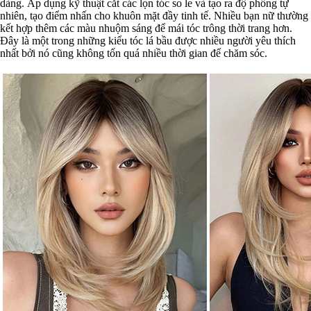
dàng. Áp dụng kỹ thuật cắt các lọn tóc so le và tạo ra độ phồng tự
nhiên, tạo điểm nhấn cho khuôn mặt đầy tinh tế. Nhiều bạn nữ thường
kết hợp thêm các màu nhuộm sáng để mái tóc trông thời trang hơn.
Đây là một trong những kiểu tóc lá bầu được nhiều người yêu thích
nhất bởi nó cũng không tốn quá nhiều thời gian để chăm sóc.