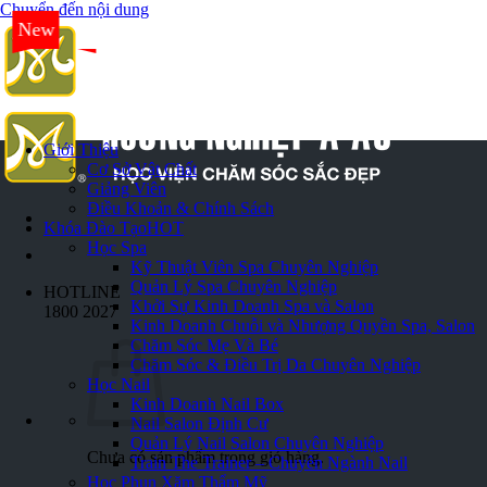
Chuyển đến nội dung
New
Giới Thiệu
Cơ Sở Vật Chất
Giảng Viên
Điều Khoản & Chính Sách
Khóa Đào Tạo
HOT
Học Spa
Kỹ Thuật Viên Spa Chuyên Nghiệp
Quản Lý Spa Chuyên Nghiệp
HOTLINE
Khởi Sự Kinh Doanh Spa và Salon
1800 2027
Kinh Doanh Chuỗi và Nhượng Quyền Spa, Salon
Chăm Sóc Mẹ Và Bé
Chăm Sóc & Điều Trị Da Chuyên Nghiệp
Học Nail
Kinh Doanh Nail Box
Nail Salon Định Cư
Quản Lý Nail Salon Chuyên Nghiệp
Chưa có sản phẩm trong giỏ hàng.
Train The Trainer – Chuyên Ngành Nail
Học Phun Xăm Thẩm Mỹ