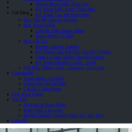
Master Phun Xăm Thẩm Mỹ
Kỹ Thuật Điêu Khắc Chân Mày
Giỏ hàng
Kỹ Thuật Tạo Sợi Hairstroke
Học Nối Mi Chuyên Nghiệp
Học Trang Điểm
Chuyên Viên Trang Điểm
Trang Điểm Cô Dâu
Học Cắt Tóc
Barber Chuyên Nghiệp
Kỹ Thuật Chải Bới Tóc Chuyên Nghiệp
Quản Lý Hair Salon Chuyên Nghiệp
Kỹ Thuật Nhuộm – Uốn – Duỗi
Gội Đầu Dưỡng Sinh – Massage Thư Giãn
Chuyên Đề
Trang Điểm Cá Nhân
Chăm Sóc Da Tại Nhà
Cắt Da – Sơn Móng
Lịch Khai Giảng
Tin Tức
Sự Kiện & Hoạt Động
Kiến Thức Làm Đẹp
Hướng Nghiệp Ngành Chăm Sóc Sắc Đẹp
Liên Hệ