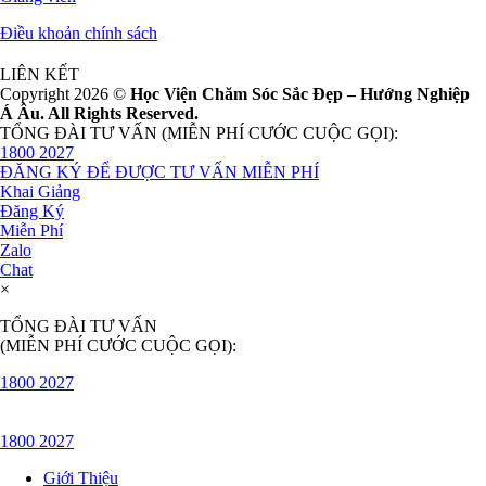
Điều khoản chính sách
LIÊN KẾT
Copyright 2026 ©
Học Viện Chăm Sóc Sắc Đẹp – Hướng Nghiệp
Á Âu. All Rights Reserved.
TỔNG ĐÀI TƯ VẤN (MIỄN PHÍ CƯỚC CUỘC GỌI):
1800 2027
ĐĂNG KÝ ĐỂ ĐƯỢC TƯ VẤN MIỄN PHÍ
Khai Giảng
Đăng Ký
Miễn Phí
Zalo
Chat
×
TỔNG ĐÀI TƯ VẤN
(MIỄN PHÍ CƯỚC CUỘC GỌI):
1800 2027
1800 2027
Giới Thiệu