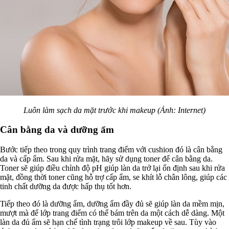
Luôn làm sạch da mặt trước khi makeup (Ảnh: Internet)
Cân bằng da và dưỡng ẩm
Bước tiếp theo trong quy trình trang điểm với cushion đó là cân bằng
da và cấp ẩm. Sau khi rửa mặt, hãy sử dụng toner để cân bằng da.
Toner sẽ giúp điều chỉnh độ pH giúp làn da trở lại ổn định sau khi rửa
mặt, đồng thời toner cũng hỗ trợ cấp ẩm, se khít lỗ chân lông, giúp các
tinh chất dưỡng da được hấp thụ tốt hơn.
Tiếp theo đó là dưỡng ẩm, dưỡng ẩm đầy đủ sẽ giúp làn da mềm mịn,
mượt mà để lớp trang điểm có thể bám trên da một cách dễ dàng. Một
làn da đủ ẩm sẽ hạn chế tình trạng trôi lớp makeup về sau. Tùy vào