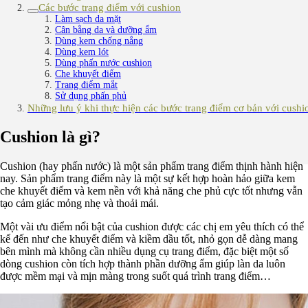
Các bước trang điểm với cushion
Làm sạch da mặt
Cân bằng da và dưỡng ẩm
Dùng kem chống nắng
Dùng kem lót
Dùng phấn nước cushion
Che khuyết điểm
Trang điểm mắt
Sử dụng phấn phủ
Những lưu ý khi thực hiện các bước trang điểm cơ bản với cushi
Cushion là gì?
Cushion (hay phấn nước) là một sản phẩm trang điểm thịnh hành hiện
nay. Sản phẩm trang điểm này là một sự kết hợp hoàn hảo giữa kem
che khuyết điểm và kem nền với khả năng che phủ cực tốt nhưng vẫn
tạo cảm giác mỏng nhẹ và thoải mái.
Một vài ưu điểm nổi bật của cushion được các chị em yêu thích có thể
kể đến như che khuyết điểm và kiềm dầu tốt, nhỏ gọn dễ dàng mang
bên mình mà không cần nhiều dụng cụ trang điểm, đặc biệt một số
dòng cushion còn tích hợp thành phần dưỡng ẩm giúp làn da luôn
được mềm mại và mịn màng trong suốt quá trình trang điểm…