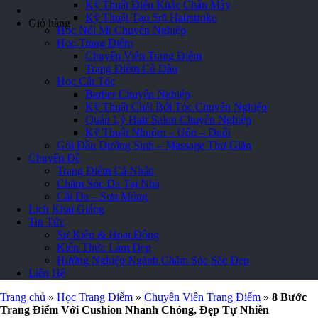
Kỹ Thuật Điêu Khắc Chân Mày
Kỹ Thuật Tạo Sợi Hairstroke
Giỏ hàng
Học Nối Mi Chuyên Nghiệp
Học Trang Điểm
Chuyên Viên Trang Điểm
Trang Điểm Cô Dâu
Học Cắt Tóc
Barber Chuyên Nghiệp
Kỹ Thuật Chải Bới Tóc Chuyên Nghiệp
Quản Lý Hair Salon Chuyên Nghiệp
Kỹ Thuật Nhuộm – Uốn – Duỗi
Gội Đầu Dưỡng Sinh – Massage Thư Giãn
Chuyên Đề
Trang Điểm Cá Nhân
Chăm Sóc Da Tại Nhà
Cắt Da – Sơn Móng
Lịch Khai Giảng
Tin Tức
Sự Kiện & Hoạt Động
Kiến Thức Làm Đẹp
Hướng Nghiệp Ngành Chăm Sóc Sắc Đẹp
Liên Hệ
Trang chủ
»
Học Trang Điểm
»
Chuyên Viên Trang Điểm
»
8 Bước
Trang Điểm Với Cushion Nhanh Chóng, Đẹp Tự Nhiên