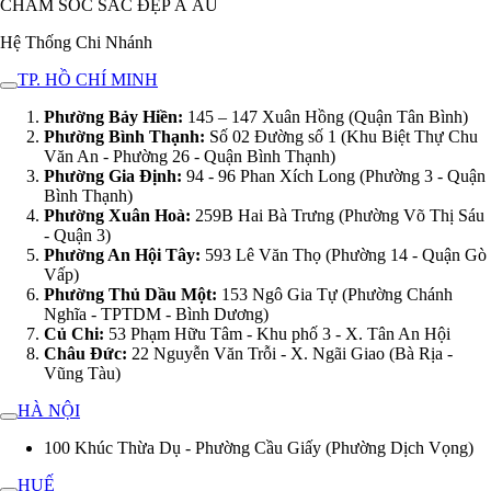
CHĂM SÓC SẮC ĐẸP Á ÂU
Hệ Thống Chi Nhánh
TP. HỒ CHÍ MINH
Phường Bảy Hiền:
145 – 147 Xuân Hồng (Quận Tân Bình)
Phường Bình Thạnh:
Số 02 Đường số 1 (Khu Biệt Thự Chu
Văn An - Phường 26 - Quận Bình Thạnh)
Phường Gia Định:
94 - 96 Phan Xích Long (Phường 3 - Quận
Bình Thạnh)
Phường Xuân Hoà:
259B Hai Bà Trưng (Phường Võ Thị Sáu
- Quận 3)
Phường An Hội Tây:
593 Lê Văn Thọ (Phường 14 - Quận Gò
Vấp)
Phường Thủ Dầu Một:
153 Ngô Gia Tự (Phường Chánh
Nghĩa - TPTDM - Bình Dương)
Củ Chi:
53 Phạm Hữu Tâm - Khu phố 3 - X. Tân An Hội
Châu Đức:
22 Nguyễn Văn Trỗi - X. Ngãi Giao (Bà Rịa -
Vũng Tàu)
HÀ NỘI
100 Khúc Thừa Dụ - Phường Cầu Giấy (Phường Dịch Vọng)
HUẾ