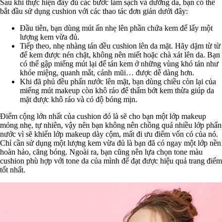
Sau khi thực hiện đầy đủ các bước làm sạch và dưỡng da, bạn có thể
bắt đầu sử dụng cushion với các thao tác đơn giản dưới đây:
Đầu tiên, bạn dùng mút ấn nhẹ lên phần chứa kem để lấy một
lượng kem vừa đủ.
Tiếp theo, nhẹ nhàng tán đều cushion lên da mặt. Hãy dặm từ từ
để kem được nén chặt, không nên miết hoặc chà xát lên da. Bạn
có thể gập miếng mút lại để tán kem ở những vùng khó tán như
khóe miệng, quanh mắt, cánh mũi… được dễ dàng hơn.
Khi đã phủ đều phấn nước lên mặt, bạn dùng chiều còn lại của
miếng mút makeup còn khô ráo để thấm bớt kem thừa giúp da
mặt được khô ráo và có độ bóng mịn.
Điểm cộng lớn nhất của cushion đó là sẽ cho bạn một lớp makeup
mỏng nhẹ, tự nhiên, vậy nên bạn không nên chồng quá nhiều lớp phấn
nước vì sẽ khiến lớp makeup dày cộm, mất đi ưu điểm vốn có của nó.
Chỉ cần sử dụng một lượng kem vừa đủ là bạn đã có ngay một lớp nền
hoàn hảo, căng bóng. Ngoài ra, bạn cũng nên lựa chọn tone màu
cushion phù hợp với tone da của mình để đạt được hiệu quả trang điểm
tốt nhất.