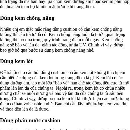
tình trạng da mà bạn hãy lựa chọn kem dưỡng ẩm hoặc serum phù hợp
để thoa lên toàn bộ khuôn mặt trước khi trang điểm.
Dùng kem chống nắng
Nhiều chị em thắc mắc rằng dùng cushion có cần kem chống nắng
không thì câu trả lời là có. Kem chống nắng luôn là bước quan trọng
không thể bỏ qua trong quy trình trang điểm mỗi ngày. Kem chống
nắng sẽ bảo vệ làn da, giảm tác động từ tia UV. Chình vì vậy, đừng
bao giờ bỏ qua bước sử dụng kem chống nắng nhé.
Dùng kem lót
Để trả lời cho câu hỏi dùng cushion có cần kem lót không thì chị em
cần biết tác dụng của kem lót trong trang điểm là gì. Kem lót có tác
dụng dưỡng ẩm, tạo một lớp “bảo vệ” hạn chế tác động tiêu cực từ mỹ
phẩm lên làn da của chúng ta. Ngoài ra, trong kem lót có chứa nhiều
dưỡng chất sẽ nuôi dưỡng và bảo vệ làn da của chúng ta từ sâu bên
trong. Chính vì vậy, đừng bỏ qua kem lót khi thực hiện các bước trang
điểm cơ bản với cushion nhé. Bạn chỉ cần lấy một lượng kem vừa đủ
và thoa đều lên da là được.
Dùng phấn nước cushion