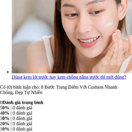
Dùng kem lót trước hay kem chống nắng trước thì mới đúng?
Có (0) bình luận cho: 8 Bước Trang Điểm Với Cushion Nhanh
Chóng, Đẹp Tự Nhiên
0
Đánh giá trung bình
5
0%
| 0 đánh giá
4
0%
| 0 đánh giá
3
0%
| 0 đánh giá
2
0%
| 0 đánh giá
1
0%
| 0 đánh giá