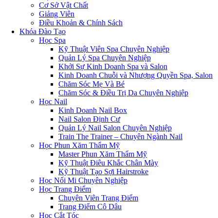
Cơ Sở Vật Chất
Giảng Viên
Điều Khoản & Chính Sách
Khóa Đào Tạo
Học Spa
Kỹ Thuật Viên Spa Chuyên Nghiệp
Quản Lý Spa Chuyên Nghiệp
Khởi Sự Kinh Doanh Spa và Salon
Kinh Doanh Chuỗi và Nhượng Quyền Spa, Salon
Chăm Sóc Mẹ Và Bé
Chăm Sóc & Điều Trị Da Chuyên Nghiệp
Học Nail
Kinh Doanh Nail Box
Nail Salon Định Cư
Quản Lý Nail Salon Chuyên Nghiệp
Train The Trainer – Chuyên Ngành Nail
Học Phun Xăm Thẩm Mỹ
Master Phun Xăm Thẩm Mỹ
Kỹ Thuật Điêu Khắc Chân Mày
Kỹ Thuật Tạo Sợi Hairstroke
Học Nối Mi Chuyên Nghiệp
Học Trang Điểm
Chuyên Viên Trang Điểm
Trang Điểm Cô Dâu
Học Cắt Tóc