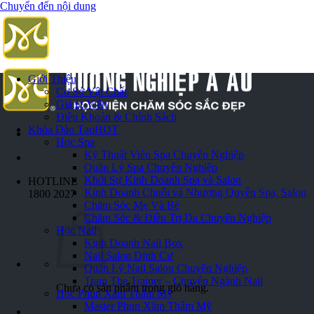
Chuyển đến nội dung
Giới Thiệu
Cơ Sở Vật Chất
Giảng Viên
Điều Khoản & Chính Sách
Khóa Đào Tạo
HOT
Học Spa
Kỹ Thuật Viên Spa Chuyên Nghiệp
Quản Lý Spa Chuyên Nghiệp
Khởi Sự Kinh Doanh Spa và Salon
HOTLINE
Kinh Doanh Chuỗi và Nhượng Quyền Spa, Salon
1800 2027
Chăm Sóc Mẹ Và Bé
Chăm Sóc & Điều Trị Da Chuyên Nghiệp
Học Nail
Kinh Doanh Nail Box
Nail Salon Định Cư
Quản Lý Nail Salon Chuyên Nghiệp
Train The Trainer – Chuyên Ngành Nail
Chưa có sản phẩm trong giỏ hàng.
Học Phun Xăm Thẩm Mỹ
Master Phun Xăm Thẩm Mỹ