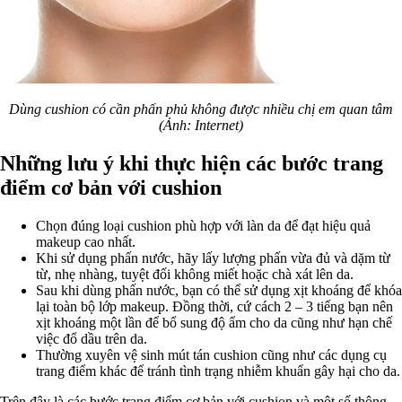
Dùng cushion có cần phấn phủ không được nhiều chị em quan tâm
(Ảnh: Internet)
Những lưu ý khi thực hiện các bước trang
điểm cơ bản với cushion
Chọn đúng loại cushion phù hợp với làn da để đạt hiệu quả
makeup cao nhất.
Khi sử dụng phấn nước, hãy lấy lượng phấn vừa đủ và dặm từ
từ, nhẹ nhàng, tuyệt đối không miết hoặc chà xát lên da.
Sau khi dùng phấn nước, bạn có thể sử dụng xịt khoáng để khóa
lại toàn bộ lớp makeup. Đồng thời, cứ cách 2 – 3 tiếng bạn nên
xịt khoáng một lần để bổ sung độ ẩm cho da cũng như hạn chế
việc đổ dầu trên da.
Thường xuyên vệ sinh mút tán cushion cũng như các dụng cụ
trang điểm khác để tránh tình trạng nhiễm khuẩn gây hại cho da.
Trên đây là các bước trang điểm cơ bản với cushion và một số thông