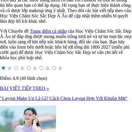
tin liên quan bạn có thể áp dụng. Hi vọng bạn sẽ thực hiện thành công
và có được lớp makeup ưng ý nhất. Theo dõi các bài viết tiếp theo của
Học Viện Chăm Sóc Sắc Đẹp Á Âu để cập nhật thêm nhiều bí quyết
làm đẹp bổ ích khác nhé.
Với Chuyên đề
Trang điểm cá nhân
của Học Viện Chăm Sóc Sắc Đẹp
Á Âu sẽ đáp ứng được mong muốn trông tươi trẻ và tự tin mọi lúc mọi
nơi, luôn rạng rỡ khi tiếp xúc khách hàng, đối tác của bạn. Bạn hãy
điền vào form bên dưới hoặc liên hệ tới tổng đài 1800 2027 (miễn phí
cước gọi) để được Học Viện Chăm Sóc Sắc Đẹp tư vấn chi tiết về
khóa học phù hợp nhé.
☆
☆
☆
☆
☆
Điểm: 4.9 (49 bình chọn)
BÀI VIẾT TIẾP THEO »
"Layout Make Up Là Gì? Cách Chọn Layout Hợp Với Khuôn Mặt"