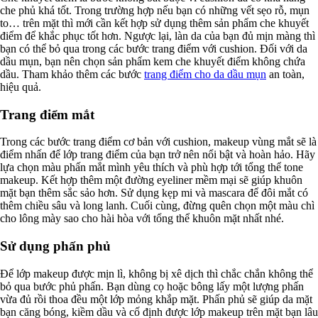
che phủ khá tốt. Trong trường hợp nếu bạn có những vết sẹo rỗ, mụn
to… trên mặt thì mới cần kết hợp sử dụng thêm sản phẩm che khuyết
điểm để khắc phục tốt hơn. Ngược lại, làn da của bạn đủ mịn màng thì
bạn có thể bỏ qua trong các bước trang điểm với cushion. Đối với da
dầu mụn, bạn nên chọn sản phẩm kem che khuyết điểm không chứa
dầu. Tham khảo thêm các bước
trang điểm cho da dầu mụn
an toàn,
hiệu quả.
Trang điểm mắt
Trong các bước trang điểm cơ bản với cushion, makeup vùng mắt sẽ là
điểm nhấn để lớp trang điểm của bạn trở nên nổi bật và hoàn hảo. Hãy
lựa chọn màu phấn mắt mình yêu thích và phù hợp tới tổng thể tone
makeup. Kết hợp thêm một đường eyeliner mềm mại sẽ giúp khuôn
mặt bạn thêm sắc sảo hơn. Sử dụng kẹp mi và mascara để đôi mắt có
thêm chiều sâu và long lanh. Cuối cùng, đừng quên chọn một màu chì
cho lông mày sao cho hài hòa với tổng thể khuôn mặt nhất nhé.
Sử dụng phấn phủ
Để lớp makeup được mịn lì, không bị xê dịch thì chắc chắn không thể
bỏ qua bước phủ phấn. Bạn dùng cọ hoặc bông lấy một lượng phấn
vừa đủ rồi thoa đều một lớp mỏng khắp mặt. Phấn phủ sẽ giúp da mặt
bạn căng bóng, kiềm dầu và cố định được lớp makeup trên mặt bạn lâu