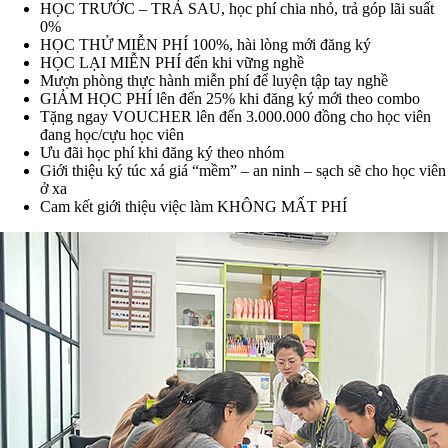
HỌC TRƯỚC – TRẢ SAU, học phí chia nhỏ, trả góp lãi suất
0%
HỌC THỬ MIỄN PHÍ 100%, hài lòng mới đăng ký
HỌC LẠI MIỄN PHÍ đến khi vững nghề
Mượn phòng thực hành miễn phí để luyện tập tay nghề
GIẢM HỌC PHÍ lên đến 25% khi đăng ký mới theo combo
Tặng ngay VOUCHER lên đến 3.000.000 đồng cho học viên
đang học/cựu học viên
Ưu đãi học phí khi đăng ký theo nhóm
Giới thiệu ký túc xá giá “mềm” – an ninh – sạch sẽ cho học viên
ở xa
Cam kết giới thiệu việc làm KHÔNG MẤT PHÍ