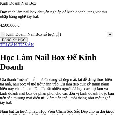
Kinh Doanh Nail Box
Dạy cách làm nail box chuyên nghiệp để kinh doanh, tăng vọt thu
nhập bằng nghề tay trái.
4.500.000
₫
Kinh Doanh Nail Box số lượng
ĐĂNG KÝ HỌC
TÔI CẦN TƯ VẤN
Học Làm Nail Box Để Kinh
Doanh
Giá thành “mềm”, mẫu mã đa dạng và đẹp mắt, lại dễ dàng thực hiện
tại nhà, nail box vì thế trở thành trào lưu làm đẹp cực kỳ thịnh hành
hiện nay của chị em. Do đó, rất nhiều người đã học cách tự làm và
kinh doanh nail box để phân phối cho các đơn vị kinh doanh hoặc bán
trên sàn thương mại điện tử, kiếm tiền triệu mỗi tháng như một nghề
tay trái.
Nắm bắt xu hướng này, Học Viện Chăm Sóc Sắc Đẹp cho ra đời
khoá