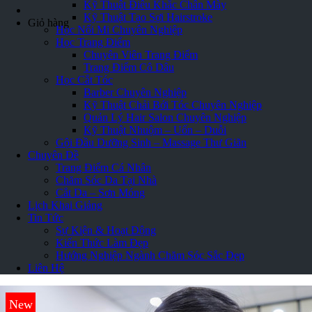
Kỹ Thuật Điêu Khắc Chân Mày
Loading...
Kỹ Thuật Tạo Sợi Hairstroke
Giỏ hàng
Học Nối Mi Chuyên Nghiệp
Học Trang Điểm
Chuyên Viên Trang Điểm
Trang Điểm Cô Dâu
Học Cắt Tóc
Barber Chuyên Nghiệp
Kỹ Thuật Chải Bới Tóc Chuyên Nghiệp
Quản Lý Hair Salon Chuyên Nghiệp
Kỹ Thuật Nhuộm – Uốn – Duỗi
Gội Đầu Dưỡng Sinh – Massage Thư Giãn
Chuyên Đề
Trang Điểm Cá Nhân
Chăm Sóc Da Tại Nhà
Cắt Da – Sơn Móng
Lịch Khai Giảng
Tin Tức
Sự Kiện & Hoạt Động
Kiến Thức Làm Đẹp
Hướng Nghiệp Ngành Chăm Sóc Sắc Đẹp
Liên Hệ
New