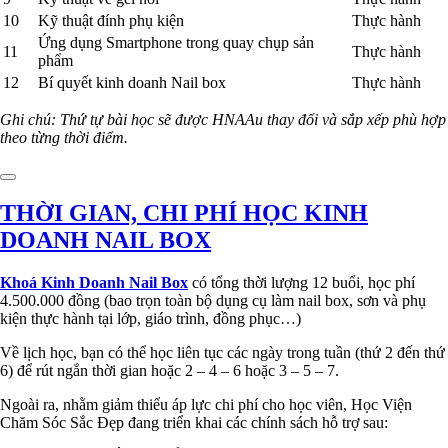
10
Kỹ thuật đính phụ kiện
Thực hành
Ứng dụng Smartphone trong quay chụp sản
11
Thực hành
phẩm
12
Bí quyết kinh doanh Nail box
Thực hành
Ghi chú: Thứ tự bài học sẽ được HNAAu thay đổi và sắp xếp phù hợp
theo từng thời điểm.
THỜI GIAN, CHI PHÍ HỌC KINH
DOANH NAIL BOX
Khoá Kinh Doanh Nail Box
có tổng thời lượng 12 buổi, học phí
4.500.000 đồng (bao trọn toàn bộ dụng cụ làm nail box, sơn và phụ
kiện thực hành tại lớp, giáo trình, đồng phục…)
Về lịch học, bạn có thể học liên tục các ngày trong tuần (thứ 2 đến thứ
6) để rút ngắn thời gian hoặc 2 – 4 – 6 hoặc 3 – 5 – 7.
Ngoài ra, nhằm giảm thiểu áp lực chi phí cho học viên, Học Viện
Chăm Sóc Sắc Đẹp đang triển khai các chính sách hỗ trợ sau: