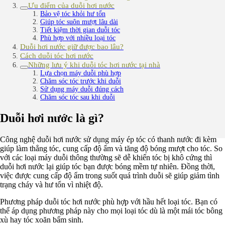
Ưu điểm của duỗi hơi nước
Bảo vệ tóc khỏi hư tổn
Giúp tóc suôn mượt lâu dài
Tiết kiệm thời gian duỗi tóc
Phù hợp với nhiều loại tóc
Duỗi hơi nước giữ được bao lâu?
Cách duỗi tóc hơi nước
Những lưu ý khi duỗi tóc hơi nước tại nhà
Lựa chọn máy duỗi phù hợp
Chăm sóc tóc trước khi duỗi
Sử dụng máy duỗi đúng cách
Chăm sóc tóc sau khi duỗi
Duỗi hơi nước là gì?
Công nghệ duỗi hơi nước sử dụng máy ép tóc có thanh nước đi kèm
giúp làm thẳng tóc, cung cấp độ ẩm và tăng độ bóng mượt cho tóc. So
với các loại máy duỗi thông thường sẽ dễ khiến tóc bị khô cứng thì
duỗi hơi nước lại giúp tóc bạn được bóng mềm tự nhiên. Đồng thời,
việc được cung cấp độ ẩm trong suốt quá trình duỗi sẽ giúp giảm tình
trạng cháy và hư tổn vì nhiệt độ.
Phương pháp duỗi tóc hơi nước phù hợp với hầu hết loại tóc. Bạn có
thể áp dụng phương pháp này cho mọi loại tóc dù là một mái tóc bông
xù hay tóc xoăn bẩm sinh.