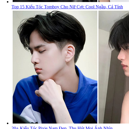
Top 15 Kiểu Tóc Tomboy Cho Nữ Cực Cool Ngầu, Cá Tính
20+ Kiểu Tóc Pixie Nam Đẹp, Thu Hút Mọi Ánh Nhìn