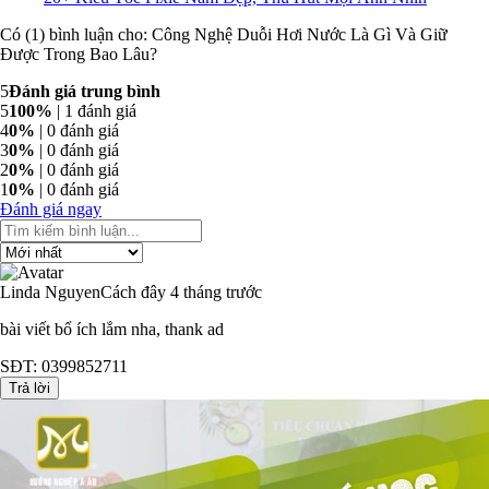
Có (1) bình luận cho: Công Nghệ Duỗi Hơi Nước Là Gì Và Giữ
Được Trong Bao Lâu?
5
Đánh giá trung bình
5
100%
| 1 đánh giá
4
0%
| 0 đánh giá
3
0%
| 0 đánh giá
2
0%
| 0 đánh giá
1
0%
| 0 đánh giá
Đánh giá ngay
Linda Nguyen
Cách đây 4 tháng trước
bài viết bổ ích lắm nha, thank ad
SĐT: 0399852711
Trả lời