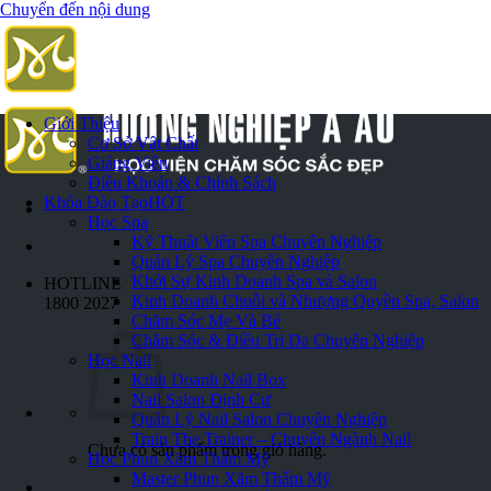
Chuyển đến nội dung
Giới Thiệu
Cơ Sở Vật Chất
Giảng Viên
Điều Khoản & Chính Sách
Khóa Đào Tạo
HOT
Học Spa
Kỹ Thuật Viên Spa Chuyên Nghiệp
Quản Lý Spa Chuyên Nghiệp
Khởi Sự Kinh Doanh Spa và Salon
HOTLINE
Kinh Doanh Chuỗi và Nhượng Quyền Spa, Salon
1800 2027
Chăm Sóc Mẹ Và Bé
Chăm Sóc & Điều Trị Da Chuyên Nghiệp
Học Nail
Kinh Doanh Nail Box
Nail Salon Định Cư
Quản Lý Nail Salon Chuyên Nghiệp
Train The Trainer – Chuyên Ngành Nail
Chưa có sản phẩm trong giỏ hàng.
Học Phun Xăm Thẩm Mỹ
Master Phun Xăm Thẩm Mỹ