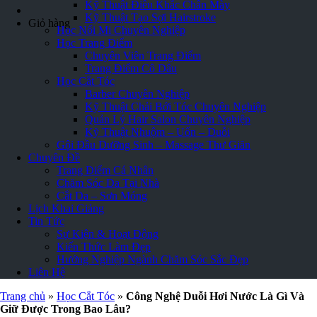
Kỹ Thuật Điêu Khắc Chân Mày
Kỹ Thuật Tạo Sợi Hairstroke
Giỏ hàng
Học Nối Mi Chuyên Nghiệp
Học Trang Điểm
Chuyên Viên Trang Điểm
Trang Điểm Cô Dâu
Học Cắt Tóc
Barber Chuyên Nghiệp
Kỹ Thuật Chải Bới Tóc Chuyên Nghiệp
Quản Lý Hair Salon Chuyên Nghiệp
Kỹ Thuật Nhuộm – Uốn – Duỗi
Gội Đầu Dưỡng Sinh – Massage Thư Giãn
Chuyên Đề
Trang Điểm Cá Nhân
Chăm Sóc Da Tại Nhà
Cắt Da – Sơn Móng
Lịch Khai Giảng
Tin Tức
Sự Kiện & Hoạt Động
Kiến Thức Làm Đẹp
Hướng Nghiệp Ngành Chăm Sóc Sắc Đẹp
Liên Hệ
Trang chủ
»
Học Cắt Tóc
»
Công Nghệ Duỗi Hơi Nước Là Gì Và
Giữ Được Trong Bao Lâu?