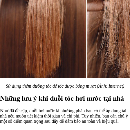
Sử dụng thêm dưỡng tóc để tóc được bóng mượt (Ảnh: Internet)
Những lưu ý khi duỗi tóc hơi nước tại nhà
Như đã đề cập, duỗi hơi nước là phương pháp bạn có thể áp dụng tại
nhà nếu muốn tiết kiệm thời gian và chi phí. Tuy nhiên, bạn cần chú ý
một số điểm quan trọng sau đây để đảm bảo an toàn và hiệu quả.