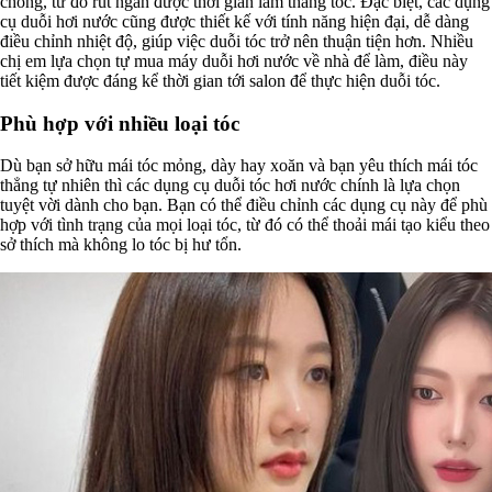
chóng, từ đó rút ngắn được thời gian làm thẳng tóc. Đặc biệt, các dụng
cụ duỗi hơi nước cũng được thiết kế với tính năng hiện đại, dễ dàng
điều chỉnh nhiệt độ, giúp việc duỗi tóc trở nên thuận tiện hơn. Nhiều
chị em lựa chọn tự mua máy duỗi hơi nước về nhà để làm, điều này
tiết kiệm được đáng kể thời gian tới salon để thực hiện duỗi tóc.
Phù hợp với nhiều loại tóc
Dù bạn sở hữu mái tóc mỏng, dày hay xoăn và bạn yêu thích mái tóc
thẳng tự nhiên thì các dụng cụ duỗi tóc hơi nước chính là lựa chọn
tuyệt vời dành cho bạn. Bạn có thể điều chỉnh các dụng cụ này để phù
hợp với tình trạng của mọi loại tóc, từ đó có thể thoải mái tạo kiểu theo
sở thích mà không lo tóc bị hư tổn.