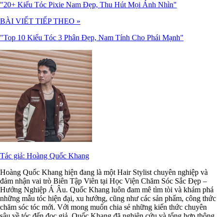
"20+ Kiểu Tóc Pixie Nam Đẹp, Thu Hút Mọi Ánh Nhìn"
BÀI VIẾT TIẾP THEO »
"Top 10 Kiểu Tóc 3 Phân Đẹp, Nam Tính Cho Phái Mạnh"
Tác giả: Hoàng Quốc Khang
Hoàng Quốc Khang hiện đang là một Hair Stylist chuyên nghiệp và
đảm nhận vai trò Biên Tập Viên tại Học Viện Chăm Sóc Sắc Đẹp –
Hướng Nghiệp Á Âu. Quốc Khang luôn đam mê tìm tòi và khám phá
những mẫu tóc hiện đại, xu hướng, cũng như các sản phẩm, công thức
chăm sóc tóc mới. Với mong muốn chia sẻ những kiến thức chuyên
sâu về tóc đến đọc giả, Quốc Khang đã nghiên cứu và tổng hợp thông