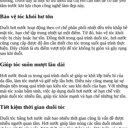
thường. Dưới đây là một số ưu điểm mà chị em cần biết để có thể yên
tâm trước khi lựa chọn công nghệ làm đẹp này.
Bảo vệ tóc khỏi hư tổn
Duỗi hơi nước hoạt động theo cơ chế phân phối nhiệt đều trên khắp bề
mặt tóc, hạn chế tập trung nhiệt tại một điểm. Từ đó, bảo vệ tóc khỏi
việc bị cháy hoặc hư tổn. Đồng thời trong quá trình duỗi tóc, hơi nước
cũng cung cấp được độ ẩm cần thiết cho tóc trong suốt quá trình thực
hiện. Đây chính là ưu điểm vượt trội để tóc không bị giòn và gãy rụng
sau khi duỗi.
Giúp tóc suôn mượt lâu dài
Hơi nước thoát ra trong quá trình duỗi sẽ giúp se khít lớp biểu bì của
da đầu, làm tóc mượt và giữ nếp lâu hơn. Điều này cũng mang lại sự
thuận tiện trong quá trình tạo kiểu tóc sau khi duỗi của bạn. Với những
mái tóc xoăn bẩm sinh, việc áp dụng duỗi hơi nước sẽ hạn chế việc
phải duỗi tóc nhiều lần, giúp tóc khỏe mạnh và hạn chế những hư tổn.
Tiết kiệm thời gian duỗi tóc
Duỗi tóc bằng hơi nước mất bao nhiêu thời gian cũng là vấn đề được
nhiều người quan tâm. Hơi nước giúp làm nóng các tấm duỗi nhanh