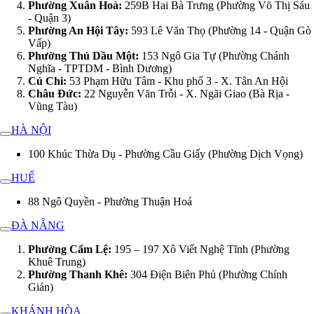
Phường Xuân Hoà:
259B Hai Bà Trưng (Phường Võ Thị Sáu
- Quận 3)
Phường An Hội Tây:
593 Lê Văn Thọ (Phường 14 - Quận Gò
Vấp)
Phường Thủ Dầu Một:
153 Ngô Gia Tự (Phường Chánh
Nghĩa - TPTDM - Bình Dương)
Củ Chi:
53 Phạm Hữu Tâm - Khu phố 3 - X. Tân An Hội
Châu Đức:
22 Nguyễn Văn Trỗi - X. Ngãi Giao (Bà Rịa -
Vũng Tàu)
HÀ NỘI
100 Khúc Thừa Dụ - Phường Cầu Giấy (Phường Dịch Vọng)
HUẾ
88 Ngô Quyền - Phường Thuận Hoá
ĐÀ NẴNG
Phường Cẩm Lệ:
195 – 197 Xô Viết Nghệ Tĩnh (Phường
Khuê Trung)
Phường Thanh Khê:
304 Điện Biên Phủ (Phường Chính
Gián)
KHÁNH HÒA