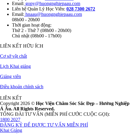
Email:
gopy@huongnghiepaau.com
Liên hệ Quản Lý Học Viên:
028 7300 2672
Email:
hnaau@huongnghiepaau.com
08h00 - 20h00
Thời gian hoạt động:
Thứ 2 - Thứ 7 (08h00 - 20h00)
Chủ nhật (08h00 - 17h00)
LIÊN KẾT HỮU ÍCH
Cơ sở vật chất
Lịch Khai giảng
Giảng viên
Điều khoản chính sách
LIÊN KẾT
Copyright 2026 ©
Học Viện Chăm Sóc Sắc Đẹp – Hướng Nghiệp
Á Âu. All Rights Reserved.
TỔNG ĐÀI TƯ VẤN (MIỄN PHÍ CƯỚC CUỘC GỌI):
1800 2027
ĐĂNG KÝ ĐỂ ĐƯỢC TƯ VẤN MIỄN PHÍ
Khai Giảng