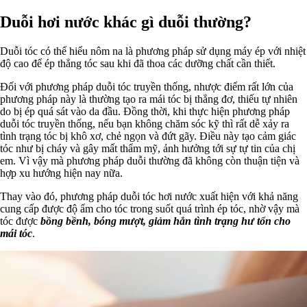
Duỗi hơi nước khác gì duỗi thường?
Duỗi tóc có thể hiểu nôm na là phương pháp sử dụng máy ép với nhiệt
độ cao để ép thẳng tóc sau khi đã thoa các dưỡng chất cần thiết.
Đối với phương pháp duỗi tóc truyền thống, nhược điểm rất lớn của
phương pháp này là thường tạo ra mái tóc bị thẳng đơ, thiếu tự nhiên
do bị ép quá sát vào da đầu. Đồng thời, khi thực hiện phương pháp
duỗi tóc truyền thống, nếu bạn không chăm sóc kỹ thì rất dễ xảy ra
tình trạng tóc bị khô xơ, chẻ ngọn và đứt gãy. Điều này tạo cảm giác
tóc như bị cháy và gây mất thẩm mỹ, ảnh hưởng tới sự tự tin của chị
em. Vì vậy mà phương pháp duỗi thường đã không còn thuận tiện và
hợp xu hướng hiện nay nữa.
Thay vào đó, phương pháp duỗi tóc hơi nước xuất hiện với khả năng
cung cấp được độ ẩm cho tóc trong suốt quá trình ép tóc, nhờ vậy mà
tóc được
bồng bềnh, bóng mượt, giảm hẳn tình trạng hư tổn cho
mái tóc
.