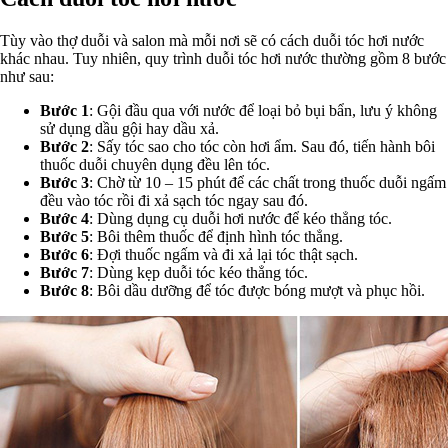
Tùy vào thợ duỗi và salon mà mỗi nơi sẽ có cách duỗi tóc hơi nước
khác nhau. Tuy nhiên, quy trình duỗi tóc hơi nước thường gồm 8 bước
như sau:
Bước 1
: Gội đầu qua với nước để loại bỏ bụi bẩn, lưu ý không
sử dụng dầu gội hay dầu xả.
Bước 2
: Sấy tóc sao cho tóc còn hơi ẩm. Sau đó, tiến hành bôi
thuốc duỗi chuyên dụng đều lên tóc.
Bước 3
: Chờ từ 10 – 15 phút để các chất trong thuốc duỗi ngấm
đều vào tóc rồi đi xả sạch tóc ngay sau đó.
Bước 4
: Dùng dụng cụ duỗi hơi nước để kéo thẳng tóc.
Bước 5
: Bôi thêm thuốc để định hình tóc thẳng.
Bước 6
: Đợi thuốc ngấm và đi xả lại tóc thật sạch.
Bước 7
: Dùng kẹp duỗi tóc kéo thẳng tóc.
Bước 8
: Bôi dầu dưỡng để tóc được bóng mượt và phục hồi.