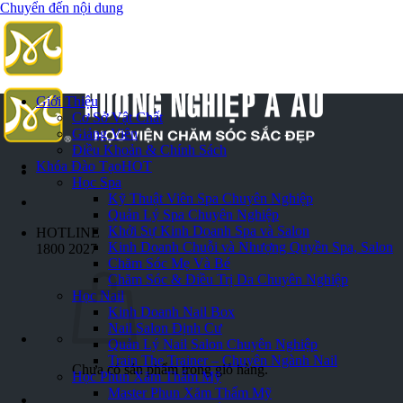
Chuyển đến nội dung
Giới Thiệu
Cơ Sở Vật Chất
Giảng Viên
Điều Khoản & Chính Sách
Khóa Đào Tạo
HOT
Học Spa
Kỹ Thuật Viên Spa Chuyên Nghiệp
Quản Lý Spa Chuyên Nghiệp
Khởi Sự Kinh Doanh Spa và Salon
HOTLINE
Kinh Doanh Chuỗi và Nhượng Quyền Spa, Salon
1800 2027
Chăm Sóc Mẹ Và Bé
Chăm Sóc & Điều Trị Da Chuyên Nghiệp
Học Nail
Kinh Doanh Nail Box
Nail Salon Định Cư
Quản Lý Nail Salon Chuyên Nghiệp
Train The Trainer – Chuyên Ngành Nail
Chưa có sản phẩm trong giỏ hàng.
Học Phun Xăm Thẩm Mỹ
Master Phun Xăm Thẩm Mỹ