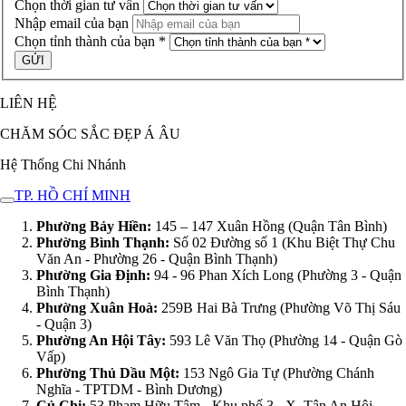
Chọn thời gian tư vấn
Nhập email của bạn
Chọn tỉnh thành của bạn *
LIÊN HỆ
CHĂM SÓC SẮC ĐẸP Á ÂU
Hệ Thống Chi Nhánh
TP. HỒ CHÍ MINH
Phường Bảy Hiền:
145 – 147 Xuân Hồng (Quận Tân Bình)
Phường Bình Thạnh:
Số 02 Đường số 1 (Khu Biệt Thự Chu
Văn An - Phường 26 - Quận Bình Thạnh)
Phường Gia Định:
94 - 96 Phan Xích Long (Phường 3 - Quận
Bình Thạnh)
Phường Xuân Hoà:
259B Hai Bà Trưng (Phường Võ Thị Sáu
- Quận 3)
Phường An Hội Tây:
593 Lê Văn Thọ (Phường 14 - Quận Gò
Vấp)
Phường Thủ Dầu Một:
153 Ngô Gia Tự (Phường Chánh
Nghĩa - TPTDM - Bình Dương)
Củ Chi:
53 Phạm Hữu Tâm - Khu phố 3 - X. Tân An Hội