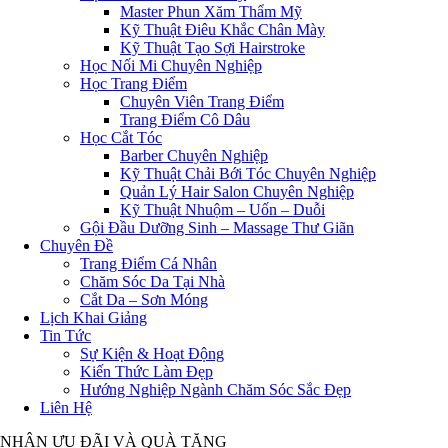
Master Phun Xăm Thẩm Mỹ
Kỹ Thuật Điêu Khắc Chân Mày
Kỹ Thuật Tạo Sợi Hairstroke
Học Nối Mi Chuyên Nghiệp
Học Trang Điểm
Chuyên Viên Trang Điểm
Trang Điểm Cô Dâu
Học Cắt Tóc
Barber Chuyên Nghiệp
Kỹ Thuật Chải Bới Tóc Chuyên Nghiệp
Quản Lý Hair Salon Chuyên Nghiệp
Kỹ Thuật Nhuộm – Uốn – Duỗi
Gội Đầu Dưỡng Sinh – Massage Thư Giãn
Chuyên Đề
Trang Điểm Cá Nhân
Chăm Sóc Da Tại Nhà
Cắt Da – Sơn Móng
Lịch Khai Giảng
Tin Tức
Sự Kiện & Hoạt Động
Kiến Thức Làm Đẹp
Hướng Nghiệp Ngành Chăm Sóc Sắc Đẹp
Liên Hệ
NHẬN ƯU ĐÃI VÀ QUÀ TẶNG