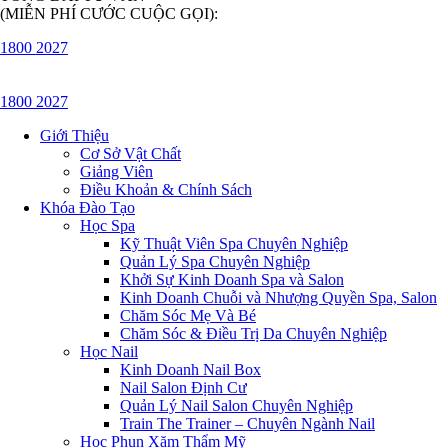
(MIỄN PHÍ CƯỚC CUỘC GỌI):
1800 2027
1800 2027
Giới Thiệu
Cơ Sở Vật Chất
Giảng Viên
Điều Khoản & Chính Sách
Khóa Đào Tạo
Học Spa
Kỹ Thuật Viên Spa Chuyên Nghiệp
Quản Lý Spa Chuyên Nghiệp
Khởi Sự Kinh Doanh Spa và Salon
Kinh Doanh Chuỗi và Nhượng Quyền Spa, Salon
Chăm Sóc Mẹ Và Bé
Chăm Sóc & Điều Trị Da Chuyên Nghiệp
Học Nail
Kinh Doanh Nail Box
Nail Salon Định Cư
Quản Lý Nail Salon Chuyên Nghiệp
Train The Trainer – Chuyên Ngành Nail
Học Phun Xăm Thẩm Mỹ