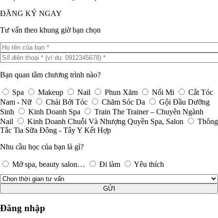
ĐĂNG KÝ NGAY
Tư vấn theo khung giờ bạn chọn
Bạn quan tâm chương trình nào?
Spa
Makeup
Nail
Phun Xăm
Nối Mi
Cắt Tóc
Nam - Nữ
Chải Bới Tóc
Chăm Sóc Da
Gội Đầu Dưỡng
Sinh
Kinh Doanh Spa
Train The Trainer – Chuyên Ngành
Nail
Kinh Doanh Chuỗi Và Nhượng Quyền Spa, Salon
Thông
Tắc Tia Sữa Đông - Tây Y Kết Hợp
Nhu cầu học của bạn là gì?
Mở spa, beauty salon…
Đi làm
Yêu thích
GỬI
Đăng nhập