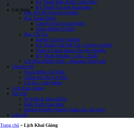
Kỹ Thuật Điêu Khắc Chân Mày
Kỹ Thuật Tạo Sợi Hairstroke
Giỏ hàng
Học Nối Mi Chuyên Nghiệp
Học Trang Điểm
Chuyên Viên Trang Điểm
Trang Điểm Cô Dâu
Học Cắt Tóc
Barber Chuyên Nghiệp
Kỹ Thuật Chải Bới Tóc Chuyên Nghiệp
Quản Lý Hair Salon Chuyên Nghiệp
Kỹ Thuật Nhuộm – Uốn – Duỗi
Gội Đầu Dưỡng Sinh – Massage Thư Giãn
Chuyên Đề
Trang Điểm Cá Nhân
Chăm Sóc Da Tại Nhà
Cắt Da – Sơn Móng
Lịch Khai Giảng
Tin Tức
Sự Kiện & Hoạt Động
Kiến Thức Làm Đẹp
Hướng Nghiệp Ngành Chăm Sóc Sắc Đẹp
Liên Hệ
Trang chủ
»
Lịch Khai Giảng