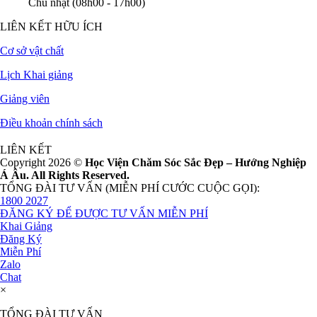
Chủ nhật (08h00 - 17h00)
LIÊN KẾT HỮU ÍCH
Cơ sở vật chất
Lịch Khai giảng
Giảng viên
Điều khoản chính sách
LIÊN KẾT
Copyright 2026 ©
Học Viện Chăm Sóc Sắc Đẹp – Hướng Nghiệp
Á Âu. All Rights Reserved.
TỔNG ĐÀI TƯ VẤN (MIỄN PHÍ CƯỚC CUỘC GỌI):
1800 2027
ĐĂNG KÝ ĐỂ ĐƯỢC TƯ VẤN MIỄN PHÍ
Khai Giảng
Đăng Ký
Miễn Phí
Zalo
Chat
×
TỔNG ĐÀI TƯ VẤN