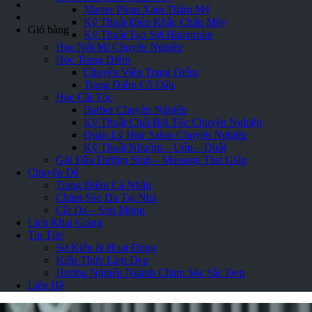
Master Phun Xăm Thẩm Mỹ
Kỹ Thuật Điêu Khắc Chân Mày
Giỏ hàng
Kỹ Thuật Tạo Sợi Hairstroke
Học Nối Mi Chuyên Nghiệp
Học Trang Điểm
Chuyên Viên Trang Điểm
Trang Điểm Cô Dâu
Học Cắt Tóc
Barber Chuyên Nghiệp
Kỹ Thuật Chải Bới Tóc Chuyên Nghiệp
Quản Lý Hair Salon Chuyên Nghiệp
Kỹ Thuật Nhuộm – Uốn – Duỗi
Gội Đầu Dưỡng Sinh – Massage Thư Giãn
Chuyên Đề
Trang Điểm Cá Nhân
Chăm Sóc Da Tại Nhà
Cắt Da – Sơn Móng
Lịch Khai Giảng
Tin Tức
Sự Kiện & Hoạt Động
Kiến Thức Làm Đẹp
Hướng Nghiệp Ngành Chăm Sóc Sắc Đẹp
Liên Hệ