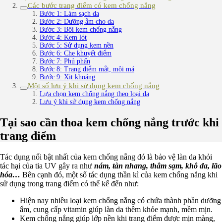
Các bước trang điểm có kem chống nắng
Bước 1: Làm sạch da
Bước 2: Dưỡng ẩm cho da
Bước 3: Bôi kem chống nắng
Bước 4: Kem lót
Bước 5: Sử dụng kem nền
Bước 6: Che khuyết điểm
Bước 7: Phủ phấn
Bước 8: Trang điểm mắt, môi má
Bước 9: Xịt khoáng
Một số lưu ý khi sử dụng kem chống nắng
Lựa chọn kem chống nắng theo loại da
Lưu ý khi sử dụng kem chống nắng
Tại sao cần thoa kem chống nắng trước khi
trang điểm
Tác dụng nổi bật nhất của kem chống nắng đó là bảo vệ làn da khỏi
tác hại của tia UV gây ra như
nám, tàn nhang, thâm sạm, khô da, lão
hóa…
Bên cạnh đó, một số tác dụng thần kì của kem chống nắng khi
sử dụng trong trang điểm có thể kể đến như:
Hiện nay nhiều loại kem chống nắng có chứa thành phần dưỡng
ẩm, cung cấp vitamin giúp làn da thêm khỏe mạnh, mềm mịn.
Kem chống nắng giúp lớp nền khi trang điểm được mịn màng,