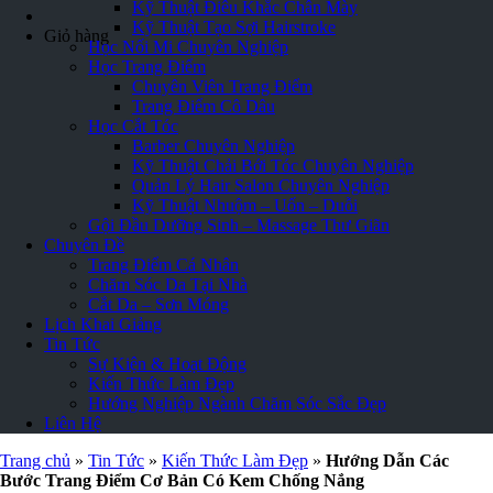
Kỹ Thuật Điêu Khắc Chân Mày
Kỹ Thuật Tạo Sợi Hairstroke
Giỏ hàng
Học Nối Mi Chuyên Nghiệp
Học Trang Điểm
Chuyên Viên Trang Điểm
Trang Điểm Cô Dâu
Học Cắt Tóc
Barber Chuyên Nghiệp
Kỹ Thuật Chải Bới Tóc Chuyên Nghiệp
Quản Lý Hair Salon Chuyên Nghiệp
Kỹ Thuật Nhuộm – Uốn – Duỗi
Gội Đầu Dưỡng Sinh – Massage Thư Giãn
Chuyên Đề
Trang Điểm Cá Nhân
Chăm Sóc Da Tại Nhà
Cắt Da – Sơn Móng
Lịch Khai Giảng
Tin Tức
Sự Kiện & Hoạt Động
Kiến Thức Làm Đẹp
Hướng Nghiệp Ngành Chăm Sóc Sắc Đẹp
Liên Hệ
Trang chủ
»
Tin Tức
»
Kiến Thức Làm Đẹp
»
Hướng Dẫn Các
Bước Trang Điểm Cơ Bản Có Kem Chống Nắng