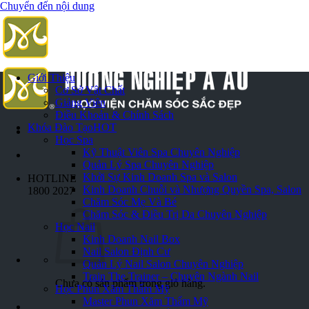
Chuyển đến nội dung
Giới Thiệu
Cơ Sở Vật Chất
Giảng Viên
Điều Khoản & Chính Sách
Khóa Đào Tạo
HOT
Học Spa
Kỹ Thuật Viên Spa Chuyên Nghiệp
Quản Lý Spa Chuyên Nghiệp
Khởi Sự Kinh Doanh Spa và Salon
HOTLINE
Kinh Doanh Chuỗi và Nhượng Quyền Spa, Salon
1800 2027
Chăm Sóc Mẹ Và Bé
Chăm Sóc & Điều Trị Da Chuyên Nghiệp
Học Nail
Kinh Doanh Nail Box
Nail Salon Định Cư
Quản Lý Nail Salon Chuyên Nghiệp
Train The Trainer – Chuyên Ngành Nail
Chưa có sản phẩm trong giỏ hàng.
Học Phun Xăm Thẩm Mỹ
Master Phun Xăm Thẩm Mỹ