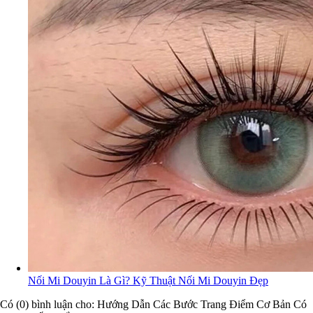
Nối Mi Douyin Là Gì? Kỹ Thuật Nối Mi Douyin Đẹp
Có (0) bình luận cho: Hướng Dẫn Các Bước Trang Điểm Cơ Bản Có