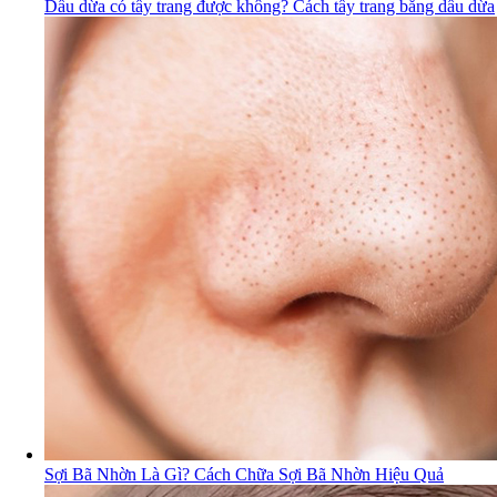
Dầu dừa có tẩy trang được không? Cách tẩy trang bằng dầu dừa
Sợi Bã Nhờn Là Gì? Cách Chữa Sợi Bã Nhờn Hiệu Quả