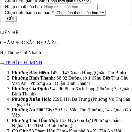
Chọn thời gian tư vấn
Nhập email của bạn
Chọn tỉnh thành của bạn *
LIÊN HỆ
CHĂM SÓC SẮC ĐẸP Á ÂU
Hệ Thống Chi Nhánh
TP. HỒ CHÍ MINH
Phường Bảy Hiền:
145 – 147 Xuân Hồng (Quận Tân Bình)
Phường Bình Thạnh:
Số 02 Đường số 1 (Khu Biệt Thự Chu
Văn An - Phường 26 - Quận Bình Thạnh)
Phường Gia Định:
94 - 96 Phan Xích Long (Phường 3 - Quận
Bình Thạnh)
Phường Xuân Hoà:
259B Hai Bà Trưng (Phường Võ Thị Sáu
- Quận 3)
Phường An Hội Tây:
593 Lê Văn Thọ (Phường 14 - Quận Gò
Vấp)
Phường Thủ Dầu Một:
153 Ngô Gia Tự (Phường Chánh
Nghĩa - TPTDM - Bình Dương)
Củ Chi:
53 Phạm Hữu Tâm - Khu phố 3 - X. Tân An Hội