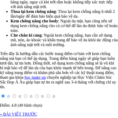
hàng ngày, ngay cả khi trời râm hoặc không tiếp xúc trực tiếp
với ánh nắng mặt trời.
Thoa lại kem chống nắng
: Thoa lại kem chỗng nắng ít nhất 2
lần/ngày để đảm bảo hiệu quả bảo vệ da.
Kem chống nắng cho body
: Ngoài da mặt, bạn cũng nên sử
dụng kem chống nắng cho cả cơ thể để làn da được bảo vệ hoàn
toàn.
Che chắn kĩ càng
: Ngoài kem chống nắng, bạn cần sử dụng
mũ, nón, áo khoác và khẩu trang để bảo vệ da khỏi tác động của
ánh nắng mặt trời và môi trường.
Trên đây là hướng dẫn các bước trang điểm cơ bản với kem chống
nắng mà bạn có thể áp dụng. Trang điểm hàng ngày sẽ giúp bạn luôn
tươi tắn, tự tin hơn. Đồng thời, sử dụng kem chống nắng sẽ là vũ khí
bí mật bảo vệ để làn da của bạn khỏe mạnh từ bên trong. Để nâng cao
kỹ năng trang điểm và khám phá sâu hơn về các kỹ thuật trang điểm,
tham gia khóa
học make up
chuyên nghiệp tại Học Viện Chăm Sóc
Sắc Đẹp Á Âu giúp bạn tự tin ra nghề sau 3-4 tháng với chứng chỉ uy
tín.
☆
☆
☆
☆
☆
Điểm: 4.8 (49 bình chọn)
« BÀI VIẾT TRƯỚC