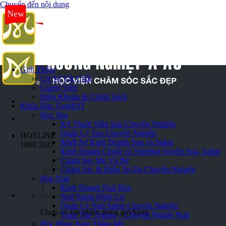
Chuyển đến nội dung
New
Giới Thiệu
Cơ Sở Vật Chất
Giảng Viên
Điều Khoản & Chính Sách
Khóa Đào Tạo
HOT
Học Spa
Kỹ Thuật Viên Spa Chuyên Nghiệp
Quản Lý Spa Chuyên Nghiệp
HOTLINE
Khởi Sự Kinh Doanh Spa và Salon
1800 2027
Kinh Doanh Chuỗi và Nhượng Quyền Spa, Salon
Chăm Sóc Mẹ Và Bé
Chăm Sóc & Điều Trị Da Chuyên Nghiệp
Học Nail
Kinh Doanh Nail Box
Nail Salon Định Cư
Quản Lý Nail Salon Chuyên Nghiệp
Chưa có sản phẩm trong giỏ hàng.
Train The Trainer – Chuyên Ngành Nail
Học Phun Xăm Thẩm Mỹ