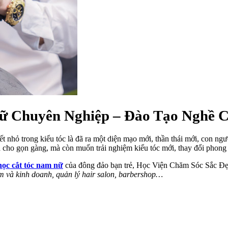
ữ Chuyên Nghiệp – Đào Tạo Nghề C
tiết nhỏ trong kiểu tóc là đã ra một diện mạo mới, thần thái mới, con n
tỉa cho gọn gàng, mà còn muốn trải nghiệm kiểu tóc mới, thay đổi phong
học cắt tóc nam nữ
của đông đảo bạn trẻ, Học Viện Chăm Sóc Sắc Đẹp 
àm và kinh doanh, quản lý hair salon, barbershop…