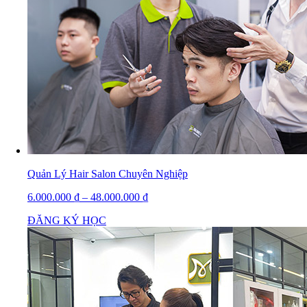
Quản Lý Hair Salon Chuyên Nghiệp
6.000.000
₫
–
48.000.000
₫
ĐĂNG KÝ HỌC