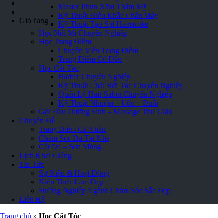
Master Phun Xăm Thẩm Mỹ
Kỹ Thuật Điêu Khắc Chân Mày
Giỏ hàng
Kỹ Thuật Tạo Sợi Hairstroke
Học Nối Mi Chuyên Nghiệp
Học Trang Điểm
Chuyên Viên Trang Điểm
Trang Điểm Cô Dâu
Học Cắt Tóc
Barber Chuyên Nghiệp
Kỹ Thuật Chải Bới Tóc Chuyên Nghiệp
Quản Lý Hair Salon Chuyên Nghiệp
Kỹ Thuật Nhuộm – Uốn – Duỗi
Gội Đầu Dưỡng Sinh – Massage Thư Giãn
Chuyên Đề
Trang Điểm Cá Nhân
Chăm Sóc Da Tại Nhà
Cắt Da – Sơn Móng
Lịch Khai Giảng
Tin Tức
Sự Kiện & Hoạt Động
Kiến Thức Làm Đẹp
Hướng Nghiệp Ngành Chăm Sóc Sắc Đẹp
Liên Hệ
Trang chủ
»
Học Cắt Tóc