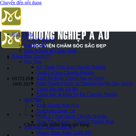
Chuyển đến nội dung
Giới Thiệu
Cơ Sở Vật Chất
Giảng Viên
Điều Khoản & Chính Sách
Khóa Đào Tạo
HOT
Học Spa
Kỹ Thuật Viên Spa Chuyên Nghiệp
Quản Lý Spa Chuyên Nghiệp
Khởi Sự Kinh Doanh Spa và Salon
HOTLINE
Kinh Doanh Chuỗi và Nhượng Quyền Spa, Salon
1800 2027
Chăm Sóc Mẹ Và Bé
Chăm Sóc & Điều Trị Da Chuyên Nghiệp
Học Nail
Kinh Doanh Nail Box
Nail Salon Định Cư
Quản Lý Nail Salon Chuyên Nghiệp
Train The Trainer – Chuyên Ngành Nail
Chưa có sản phẩm trong giỏ hàng.
Học Phun Xăm Thẩm Mỹ
Master Phun Xăm Thẩm Mỹ