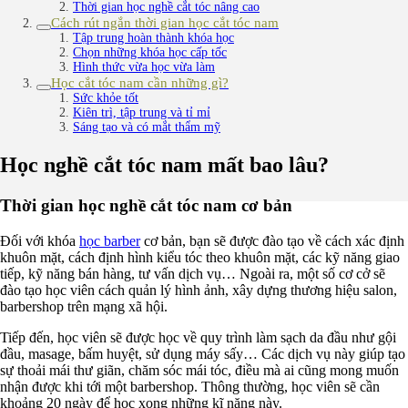
Thời gian học nghề cắt tóc nâng cao
Cách rút ngắn thời gian học cắt tóc nam
Tập trung hoàn thành khóa học
Chọn những khóa học cấp tốc
Hình thức vừa học vừa làm
Học cắt tóc nam cần những gì?
Sức khỏe tốt
Kiên trì, tập trung và tỉ mỉ
Sáng tạo và có mắt thẩm mỹ
Học nghề cắt tóc nam mất bao lâu?
Thời gian học nghề cắt tóc nam cơ bản
Đối với khóa
học barber
cơ bản, bạn sẽ được đào tạo về cách xác định
khuôn mặt, cách định hình kiểu tóc theo khuôn mặt, các kỹ năng giao
tiếp, kỹ năng bán hàng, tư vấn dịch vụ… Ngoài ra, một số cơ cở sẽ
đào tạo học viên cách quản lý hình ảnh, xây dựng thương hiệu salon,
barbershop trên mạng xã hội.
Tiếp đến, học viên sẽ được học về quy trình làm sạch da đầu như gội
đầu, masage, bấm huyệt, sử dụng máy sấy… Các dịch vụ này giúp tạo
sự thoải mái thư giãn, chăm sóc mái tóc, điều mà ai cũng mong muốn
nhận được khi tới một barbershop. Thông thường, học viên sẽ cần
khoảng 20 ngày để học xong những kĩ năng này.