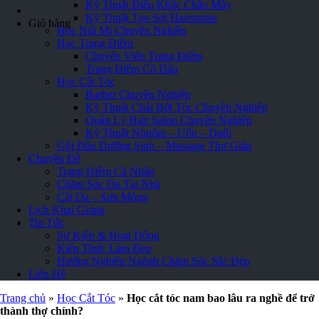
Kỹ Thuật Điêu Khắc Chân Mày
Kỹ Thuật Tạo Sợi Hairstroke
Giỏ hàng
Học Nối Mi Chuyên Nghiệp
Học Trang Điểm
Chuyên Viên Trang Điểm
Trang Điểm Cô Dâu
Học Cắt Tóc
Barber Chuyên Nghiệp
Kỹ Thuật Chải Bới Tóc Chuyên Nghiệp
Quản Lý Hair Salon Chuyên Nghiệp
Kỹ Thuật Nhuộm – Uốn – Duỗi
Gội Đầu Dưỡng Sinh – Massage Thư Giãn
Chuyên Đề
Trang Điểm Cá Nhân
Chăm Sóc Da Tại Nhà
Cắt Da – Sơn Móng
Lịch Khai Giảng
Tin Tức
Sự Kiện & Hoạt Động
Kiến Thức Làm Đẹp
Hướng Nghiệp Ngành Chăm Sóc Sắc Đẹp
Liên Hệ
Trang chủ
»
Học Cắt Tóc
»
Học cắt tóc nam bao lâu ra nghề để trở
thành thợ chính?