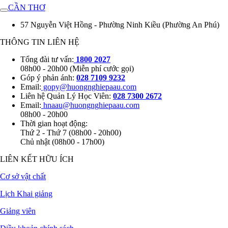
CẦN THƠ
57 Nguyễn Việt Hồng - Phường Ninh Kiều (Phường An Phú)
THÔNG TIN LIÊN HỆ
Tổng đài tư vấn:
1800 2027
08h00 - 20h00 (Miễn phí cước gọi)
Góp ý phản ánh:
028 7109 9232
Email:
gopy@huongnghiepaau.com
Liên hệ Quản Lý Học Viên:
028 7300 2672
Email:
hnaau@huongnghiepaau.com
08h00 - 20h00
Thời gian hoạt động:
Thứ 2 - Thứ 7 (08h00 - 20h00)
Chủ nhật (08h00 - 17h00)
LIÊN KẾT HỮU ÍCH
Cơ sở vật chất
Lịch Khai giảng
Giảng viên