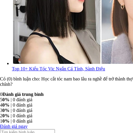
Top 10+ Kiểu Tóc Vic Ngắn Cá Tính, Sành Điệu
Có (0) bình luận cho: Học cắt tóc nam bao lâu ra nghề để trở thành thợ
chính?
0
Đánh giá trung bình
5
0%
| 0 đánh giá
4
0%
| 0 đánh giá
3
0%
| 0 đánh giá
2
0%
| 0 đánh giá
1
0%
| 0 đánh giá
Đánh giá ngay