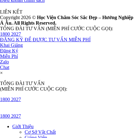
Điều khoản chính sách
LIÊN KẾT
Copyright 2026 ©
Học Viện Chăm Sóc Sắc Đẹp – Hướng Nghiệp
Á Âu. All Rights Reserved.
TỔNG ĐÀI TƯ VẤN (MIỄN PHÍ CƯỚC CUỘC GỌI):
1800 2027
ĐĂNG KÝ ĐỂ ĐƯỢC TƯ VẤN MIỄN PHÍ
Khai Giảng
Đăng Ký
Miễn Phí
Zalo
Chat
×
TỔNG ĐÀI TƯ VẤN
(MIỄN PHÍ CƯỚC CUỘC GỌI):
1800 2027
1800 2027
Giới Thiệu
Cơ Sở Vật Chất
Giảng Viên