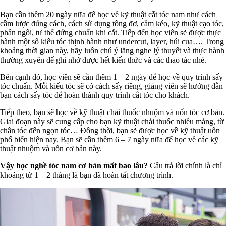
Bạn cần thêm 20 ngày nữa để học về kỹ thuật cắt tóc nam như cách
cầm lược đúng cách, cách sử dụng tông đơ, cầm kéo, kỹ thuật cạo tóc,
phân ngôi, tư thế đứng chuẩn khi cắt. Tiếp đến học viên sẽ được thực
hành một số kiểu tóc thịnh hành như undercut, layer, húi cua…. Trong
khoảng thời gian này, hãy luôn chú ý lắng nghe lý thuyết và thực hành
thường xuyên để ghi nhớ được hết kiến thức và các thao tác nhé.
Bên cạnh đó, học viên sẽ cần thêm 1 – 2 ngày để học về quy trình sấy
tóc chuẩn. Mỗi kiểu tóc sẽ có cách sấy riêng, giảng viên sẽ hướng dẫn
bạn cách sấy tóc để hoàn thành quy trình cắt tóc cho khách.
Tiếp theo, bạn sẽ học về kỹ thuật chải thuốc nhuộm và uốn tóc cơ bản.
Giai đoạn này sẽ cung cấp cho bạn kỹ thuật chải thuốc nhiều mảng, từ
chân tóc đến ngọn tóc… Đồng thời, bạn sẽ được học về kỹ thuật uốn
phổ biến hiện nay. Bạn sẽ cần thêm 6 – 7 ngày nữa để học về các kỹ
thuật nhuộm và uốn cơ bản này.
Vậy học nghề tóc nam cơ bản mất bao lâu?
Câu trả lời chính là chỉ
khoảng từ 1 – 2 tháng là bạn đã hoàn tất chương trình.