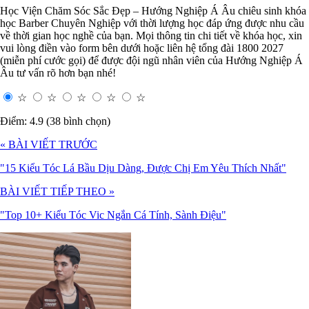
Học Viện Chăm Sóc Sắc Đẹp – Hướng Nghiệp Á Âu chiêu sinh khóa
học Barber Chuyên Nghiệp với thời lượng học đáp ứng được nhu cầu
về thời gian học nghề của bạn. Mọi thông tin chi tiết về khóa học, xin
vui lòng điền vào form bên dưới hoặc liên hệ tổng đài 1800 2027
(miễn phí cước gọi) để được đội ngũ nhân viên của Hướng Nghiệp Á
Âu tư vấn rõ hơn bạn nhé!
☆
☆
☆
☆
☆
Điểm: 4.9 (38 bình chọn)
« BÀI VIẾT TRƯỚC
"15 Kiểu Tóc Lá Bầu Dịu Dàng, Được Chị Em Yêu Thích Nhất"
BÀI VIẾT TIẾP THEO »
"Top 10+ Kiểu Tóc Vic Ngắn Cá Tính, Sành Điệu"