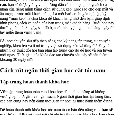
cao
, bạn sẽ được giảng viên hướng dẫn cách ra tạo phong cách cá
nhân của riêng mình bằng cách sử dụng kéo, lược sao cho đẹp mắt và
ấn tượng trước mắt khách hàng. Là một barber chuyên nghiệp, kỹ
năng “múa kéo” là chìa khóa để khách hàng nhớ đến bạn, giúp định
hình phong cách cá nhân của bạn trong mắt khách hàng. Buổi học này
thường kéo dài 3 ngày, sau đó bạn có thể luyện tập thêm hàng ngày để
tay nghề thêm vững vàng.
Bài học chuyên sâu tiếp theo nâng cao kỹ năng tập trung, sự chuyên
nghiệp, khéo léo và tỉ mỉ trong việc sử dụng kéo và tông đơ. Đây là
những kỹ thuật đòi hỏi bạn phải tập trung cao độ để học và rèn luyện
mỗi ngày. Thời gian của khóa đào tạo chuyên sâu này sẽ cần thêm
khoảng 30 ngày nữa.
Cách rút ngắn thời gian học cắt tóc nam
Tập trung hoàn thành khóa học
Việc tập trung hoàn toàn cho khóa học dành cho những ai không
vướng bận thời gian và ngân sách. Ngoài thời gian học tại trung tâm,
các bạn cũng hãy nên dành thời gian tự học, tự thực hành thêm ở nhà.
Để hoàn thành một khóa học tóc nam từ cơ bản đến nâng cao,
bạn sẽ
mất từ 3 – 4 tháng
cùng với chi phí tùy thuộc vào khóa học bạn chọn,