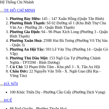
Hệ Thống Chi Nhánh
TP. HỒ CHÍ MINH
Phường Bảy Hiền:
145 – 147 Xuân Hồng (Quận Tân Bình)
Phường Bình Thạnh:
Số 02 Đường số 1 (Khu Biệt Thự Chu
Văn An - Phường 26 - Quận Bình Thạnh)
Phường Gia Định:
94 - 96 Phan Xích Long (Phường 3 - Quận
Bình Thạnh)
Phường Xuân Hoà:
259B Hai Bà Trưng (Phường Võ Thị Sáu
- Quận 3)
Phường An Hội Tây:
593 Lê Văn Thọ (Phường 14 - Quận Gò
Vấp)
Phường Thủ Dầu Một:
153 Ngô Gia Tự (Phường Chánh
Nghĩa - TPTDM - Bình Dương)
Củ Chi:
53 Phạm Hữu Tâm - Khu phố 3 - X. Tân An Hội
Châu Đức:
22 Nguyễn Văn Trỗi - X. Ngãi Giao (Bà Rịa -
Vũng Tàu)
HÀ NỘI
100 Khúc Thừa Dụ - Phường Cầu Giấy (Phường Dịch Vọng)
HUẾ
88 Ngô Quyền - Phường Thuận Hoá