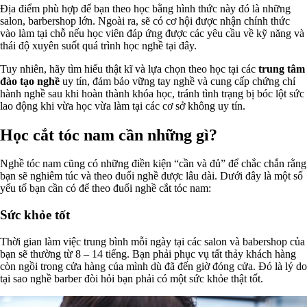
Địa điểm phù hợp để bạn theo học bằng hình thức này đó là những
salon, barbershop lớn. Ngoài ra, sẽ có cơ hội được nhận chính thức
vào làm tại chỗ nếu học viên đáp ứng được các yêu cầu về kỹ năng và
thái độ xuyên suốt quá trình học nghề tại đây.
Tuy nhiên, hãy tìm hiểu thật kĩ và lựa chọn theo học tại các
trung tâm
đào tạo nghề
uy tín, đảm bảo vững tay nghề và cung cấp chứng chỉ
hành nghề sau khi hoàn thành khóa học, tránh tình trạng bị bóc lột sức
lao động khi vừa học vừa làm tại các cơ sở không uy tín.
Học cắt tóc nam cần những gì?
Nghề tóc nam cũng có những điền kiện “cần và đủ” để chắc chắn rằng
bạn sẽ nghiêm túc và theo đuổi nghề được lâu dài. Dưới đây là một số
yếu tố bạn cần có để theo đuổi nghề cắt tóc nam:
Sức khỏe tốt
Thời gian làm việc trung bình mỗi ngày tại các salon và babershop của
bạn sẽ thường từ 8 – 14 tiếng. Bạn phải phục vụ tất thảy khách hàng
còn ngồi trong cửa hàng của mình dù đã đến giờ đóng cửa. Đó là lý do
tại sao nghề barber đòi hỏi bạn phải có một sức khỏe thật tốt.