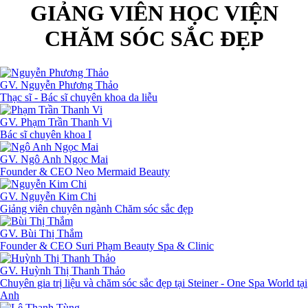
GIẢNG VIÊN HỌC VIỆN
CHĂM SÓC SẮC ĐẸP
GV. Nguyễn Phương Thảo
Thạc sĩ - Bác sĩ chuyên khoa da liễu
GV. Phạm Trần Thanh Vi
Bác sĩ chuyên khoa I
GV. Ngô Anh Ngọc Mai
Founder & CEO Neo Mermaid Beauty
GV. Nguyễn Kim Chi
Giảng viên chuyên ngành Chăm sóc sắc đẹp
GV. Bùi Thị Thắm
Founder & CEO Suri Phạm Beauty Spa & Clinic
GV. Huỳnh Thị Thanh Thảo
Chuyên gia trị liệu và chăm sóc sắc đẹp tại Steiner - One Spa World tại
Anh