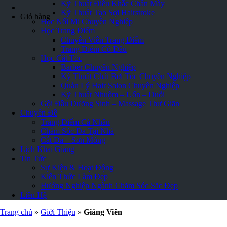
Kỹ Thuật Điêu Khắc Chân Mày
Kỹ Thuật Tạo Sợi Hairstroke
Giỏ hàng
Học Nối Mi Chuyên Nghiệp
Học Trang Điểm
Chuyên Viên Trang Điểm
Trang Điểm Cô Dâu
Học Cắt Tóc
Barber Chuyên Nghiệp
Kỹ Thuật Chải Bới Tóc Chuyên Nghiệp
Quản Lý Hair Salon Chuyên Nghiệp
Kỹ Thuật Nhuộm – Uốn – Duỗi
Gội Đầu Dưỡng Sinh – Massage Thư Giãn
Chuyên Đề
Trang Điểm Cá Nhân
Chăm Sóc Da Tại Nhà
Cắt Da – Sơn Móng
Lịch Khai Giảng
Tin Tức
Sự Kiện & Hoạt Động
Kiến Thức Làm Đẹp
Hướng Nghiệp Ngành Chăm Sóc Sắc Đẹp
Liên Hệ
Trang chủ
»
Giới Thiệu
»
Giảng Viên