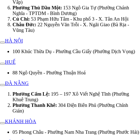
Vấp)
Phường Thủ Dầu Một:
153 Ngô Gia Tự (Phường Chánh
Nghĩa - TPTDM - Bình Dương)
Củ Chi:
53 Phạm Hữu Tâm - Khu phố 3 - X. Tân An Hội
Châu Đức:
22 Nguyễn Văn Trỗi - X. Ngãi Giao (Bà Rịa -
Vũng Tàu)
HÀ NỘI
100 Khúc Thừa Dụ - Phường Cầu Giấy (Phường Dịch Vọng)
HUẾ
88 Ngô Quyền - Phường Thuận Hoá
ĐÀ NẴNG
Phường Cẩm Lệ:
195 – 197 Xô Viết Nghệ Tĩnh (Phường
Khuê Trung)
Phường Thanh Khê:
304 Điện Biên Phủ (Phường Chính
Gián)
KHÁNH HÒA
05 Phong Châu - Phường Nam Nha Trang (Phường Phước Hải)