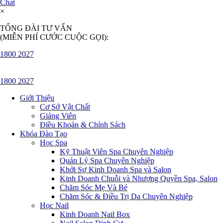
Chat
×
TỔNG ĐÀI TƯ VẤN
(MIỄN PHÍ CƯỚC CUỘC GỌI):
1800 2027
1800 2027
Giới Thiệu
Cơ Sở Vật Chất
Giảng Viên
Điều Khoản & Chính Sách
Khóa Đào Tạo
Học Spa
Kỹ Thuật Viên Spa Chuyên Nghiệp
Quản Lý Spa Chuyên Nghiệp
Khởi Sự Kinh Doanh Spa và Salon
Kinh Doanh Chuỗi và Nhượng Quyền Spa, Salon
Chăm Sóc Mẹ Và Bé
Chăm Sóc & Điều Trị Da Chuyên Nghiệp
Học Nail
Kinh Doanh Nail Box