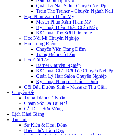
Nail Salon Định Cư
Quản Lý Nail Salon Chuyên Nghiệp
Train The Trainer – Chuyên Ngành Nail
Học Phun Xăm Thẩm Mỹ
Master Phun Xăm Thẩm Mỹ
Kỹ Thuật Điêu Khắc Chân Mày
Kỹ Thuật Tạo Sợi Hairstroke
Học Nối Mi Chuyên Nghiệp
Học Trang Điểm
Chuyên Viên Trang Điểm
Trang Điểm Cô Dâu
Học Cắt Tóc
Barber Chuyên Nghiệp
Kỹ Thuật Chải Bới Tóc Chuyên Nghiệp
Quản Lý Hair Salon Chuyên Nghiệp
Kỹ Thuật Nhuộm – Uốn – Duỗi
Gội Đầu Dưỡng Sinh – Massage Thư Giãn
Chuyên Đề
Trang Điểm Cá Nhân
Chăm Sóc Da Tại Nhà
Cắt Da – Sơn Móng
Lịch Khai Giảng
Tin Tức
Sự Kiện & Hoạt Động
Kiến Thức Làm Đẹp