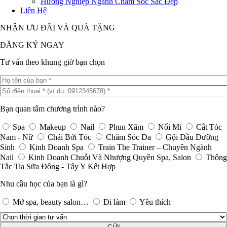
Hướng Nghiệp Ngành Chăm Sóc Sắc Đẹp
Liên Hệ
NHẬN ƯU ĐÃI VÀ QUÀ TẶNG
ĐĂNG KÝ NGAY
Tư vấn theo khung giờ bạn chọn
Bạn quan tâm chương trình nào?
Spa
Makeup
Nail
Phun Xăm
Nối Mi
Cắt Tóc
Nam - Nữ
Chải Bới Tóc
Chăm Sóc Da
Gội Đầu Dưỡng
Sinh
Kinh Doanh Spa
Train The Trainer – Chuyên Ngành
Nail
Kinh Doanh Chuỗi Và Nhượng Quyền Spa, Salon
Thông
Tắc Tia Sữa Đông - Tây Y Kết Hợp
Nhu cầu học của bạn là gì?
Mở spa, beauty salon…
Đi làm
Yêu thích