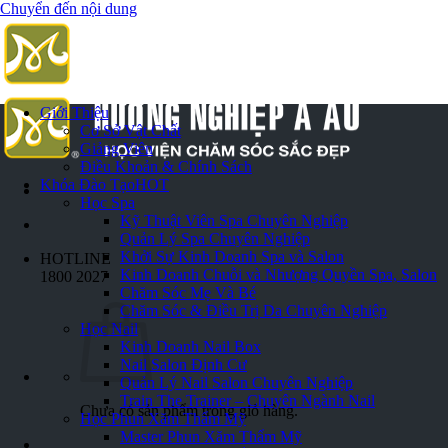
Chuyển đến nội dung
Giới Thiệu
Cơ Sở Vật Chất
Giảng Viên
Điều Khoản & Chính Sách
Khóa Đào Tạo
HOT
Học Spa
Kỹ Thuật Viên Spa Chuyên Nghiệp
Quản Lý Spa Chuyên Nghiệp
Khởi Sự Kinh Doanh Spa và Salon
HOTLINE
Kinh Doanh Chuỗi và Nhượng Quyền Spa, Salon
1800 2027
Chăm Sóc Mẹ Và Bé
Chăm Sóc & Điều Trị Da Chuyên Nghiệp
Học Nail
Kinh Doanh Nail Box
Nail Salon Định Cư
Quản Lý Nail Salon Chuyên Nghiệp
Train The Trainer – Chuyên Ngành Nail
Chưa có sản phẩm trong giỏ hàng.
Học Phun Xăm Thẩm Mỹ
Master Phun Xăm Thẩm Mỹ