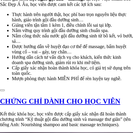
Sắc Đẹp Á Âu, học viên được cam kết các lợi ích sau:
Thực hành trên người thật, học phí bao trọn nguyên liệu thực
hành, giáo trình gội đầu dưỡng sinh…
Giảng viên tận tâm 1 kèm 1, điều chỉnh lỗi sai tại lớp.
Nắm vững quy trình gội đầu dưỡng sinh chuẩn spa.
Nắm công thức nấu nước gội đầu dưỡng sinh từ bồ kết, vỏ bưởi,
sả…
Được hướng dẫn về huyệt đạo cơ thể để massage, bấm huyệt
vùng cổ – vai – gáy, tay chân…
Hướng dẫn cách tư vấn dịch vụ cho khách, kiến thức kinh
doanh spa dưỡng sinh, giảm rủi ro khi mở tiệm.
Cấp giấy xác nhận hoàn thành khóa học, có giá trị sử dụng trên
toàn quốc.
Mượn phòng thực hành MIỄN PHÍ để rèn luyện tay nghề.
CHỨNG CHỈ DÀNH CHO HỌC VIÊN
Kết thúc khóa học, học viên được cấp giấy xác nhận đã hoàn thành
chương trình “Kỹ thuật gội đầu dưỡng sinh và massage thư giãn” (tên
tiếng Anh: Nourishing shampoo and basic massage techniques).