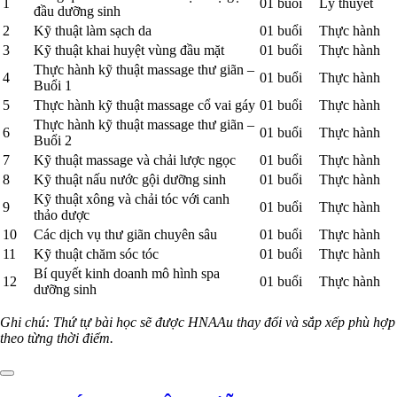
1
01 buổi
Lý thuyết
đầu dưỡng sinh
2
Kỹ thuật làm sạch da
01 buổi
Thực hành
3
Kỹ thuật khai huyệt vùng đầu mặt
01 buổi
Thực hành
Thực hành kỹ thuật massage thư giãn –
4
01 buổi
Thực hành
Buổi 1
5
Thực hành kỹ thuật massage cổ vai gáy
01 buổi
Thực hành
Thực hành kỹ thuật massage thư giãn –
6
01 buổi
Thực hành
Buổi 2
7
Kỹ thuật massage và chải lược ngọc
01 buổi
Thực hành
8
Kỹ thuật nấu nước gội dưỡng sinh
01 buổi
Thực hành
Kỹ thuật xông và chải tóc với canh
9
01 buổi
Thực hành
thảo dược
10
Các dịch vụ thư giãn chuyên sâu
01 buổi
Thực hành
11
Kỹ thuật chăm sóc tóc
01 buổi
Thực hành
Bí quyết kinh doanh mô hình spa
12
01 buổi
Thực hành
dưỡng sinh
Ghi chú: Thứ tự bài học sẽ được HNAAu thay đổi và sắp xếp phù hợp
theo từng thời điểm.