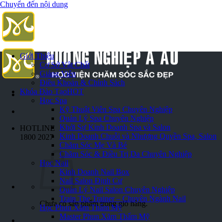
Chuyển đến nội dung
Giới Thiệu
Cơ Sở Vật Chất
Giảng Viên
Điều Khoản & Chính Sách
Khóa Đào Tạo
HOT
Học Spa
Kỹ Thuật Viên Spa Chuyên Nghiệp
Quản Lý Spa Chuyên Nghiệp
Khởi Sự Kinh Doanh Spa và Salon
HOTLINE
Kinh Doanh Chuỗi và Nhượng Quyền Spa, Salon
1800 2027
Chăm Sóc Mẹ Và Bé
Chăm Sóc & Điều Trị Da Chuyên Nghiệp
Học Nail
Kinh Doanh Nail Box
Nail Salon Định Cư
Quản Lý Nail Salon Chuyên Nghiệp
Train The Trainer – Chuyên Ngành Nail
Chưa có sản phẩm trong giỏ hàng.
Học Phun Xăm Thẩm Mỹ
Master Phun Xăm Thẩm Mỹ