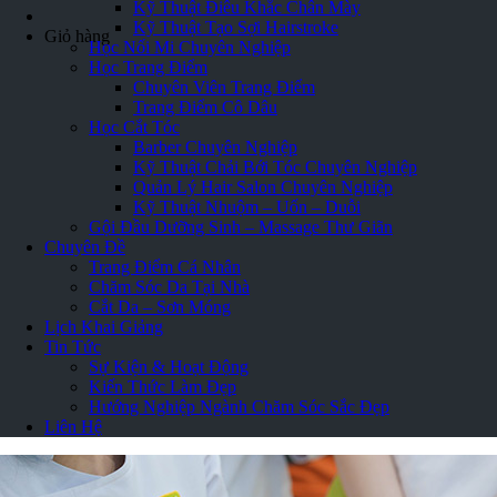
Kỹ Thuật Điêu Khắc Chân Mày
Kỹ Thuật Tạo Sợi Hairstroke
Giỏ hàng
Học Nối Mi Chuyên Nghiệp
Học Trang Điểm
Chuyên Viên Trang Điểm
Trang Điểm Cô Dâu
Học Cắt Tóc
Barber Chuyên Nghiệp
Kỹ Thuật Chải Bới Tóc Chuyên Nghiệp
Quản Lý Hair Salon Chuyên Nghiệp
Kỹ Thuật Nhuộm – Uốn – Duỗi
Gội Đầu Dưỡng Sinh – Massage Thư Giãn
Chuyên Đề
Trang Điểm Cá Nhân
Chăm Sóc Da Tại Nhà
Cắt Da – Sơn Móng
Lịch Khai Giảng
Tin Tức
Sự Kiện & Hoạt Động
Kiến Thức Làm Đẹp
Hướng Nghiệp Ngành Chăm Sóc Sắc Đẹp
Liên Hệ