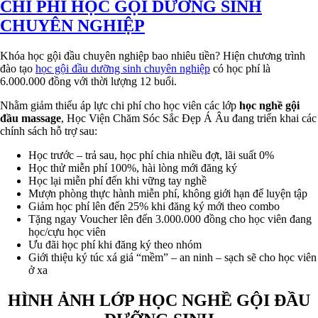
CHI PHÍ HỌC GỘI DƯỠNG SINH
CHUYÊN NGHIỆP
Khóa học gội đầu chuyên nghiệp bao nhiêu tiền? Hiện chương trình
đào tạo
học gội đầu dưỡng sinh chuyên nghiệp
có học phí là
6.000.000 đồng với thời lượng 12 buổi.
Nhằm giảm thiểu áp lực chi phí cho học viên các lớp
học nghề gội
đầu massage
, Học Viện Chăm Sóc Sắc Đẹp Á Âu đang triển khai các
chính sách hỗ trợ sau:
Học trước – trả sau, học phí chia nhiều đợt, lãi suất 0%
Học thử miễn phí 100%, hài lòng mới đăng ký
Học lại miễn phí đến khi vững tay nghề
Mượn phòng thực hành miễn phí, không giới hạn để luyện tập
Giảm học phí lên đến 25% khi đăng ký mới theo combo
Tặng ngay Voucher lên đến 3.000.000 đồng cho học viên đang
học/cựu học viên
Ưu đãi học phí khi đăng ký theo nhóm
Giới thiệu ký túc xá giá “mềm” – an ninh – sạch sẽ cho học viên
ở xa
HÌNH ẢNH LỚP HỌC NGHỀ GỘI ĐẦU