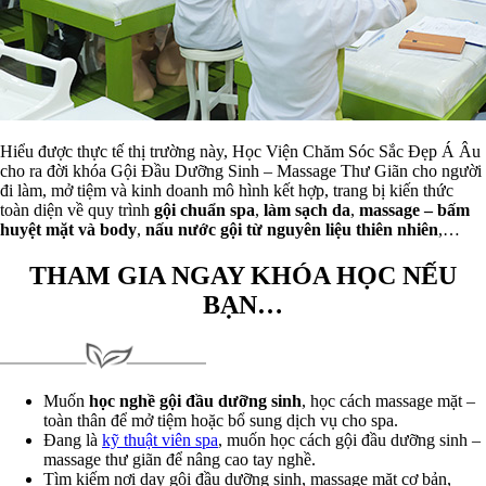
Hiểu được thực tế thị trường này, Học Viện Chăm Sóc Sắc Đẹp Á Âu
cho ra đời khóa Gội Đầu Dưỡng Sinh – Massage Thư Giãn cho người
đi làm, mở tiệm và kinh doanh mô hình kết hợp, trang bị kiến thức
toàn diện về quy trình
gội chuẩn spa
,
làm sạch da
,
massage – bấm
huyệt mặt và body
,
nấu nước gội từ nguyên liệu thiên nhiên
,…
THAM GIA NGAY KHÓA HỌC NẾU
BẠN…
Muốn
học nghề gội đầu dưỡng sinh
, học cách massage mặt –
toàn thân để mở tiệm hoặc bổ sung dịch vụ cho spa.
Đang là
kỹ thuật viên spa
, muốn học cách gội đầu dưỡng sinh –
massage thư giãn để nâng cao tay nghề.
Tìm kiếm nơi dạy gội đầu dưỡng sinh, massage mặt cơ bản,