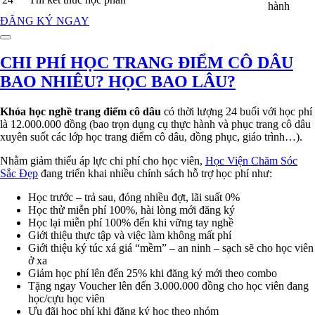
hành
ĐĂNG KÝ NGAY
CHI PHÍ HỌC TRANG ĐIỂM CÔ DÂU
BAO NHIÊU? HỌC BAO LÂU?
Khóa học nghề trang điểm cô dâu
có thời lượng 24 buổi với học phí
là 12.000.000 đồng (bao trọn dụng cụ thực hành và phục trang cô dâu
xuyên suốt các lớp học trang điểm cô dâu, đồng phục, giáo trình…).
Nhằm giảm thiểu áp lực chi phí cho học viên,
Học Viện Chăm Sóc
Sắc Đẹp
đang triển khai nhiều chính sách hỗ trợ học phí như:
Học trước – trả sau, đóng nhiều đợt, lãi suất 0%
Học thử miễn phí 100%, hài lòng mới đăng ký
Học lại miễn phí 100% đến khi vững tay nghề
Giới thiệu thực tập và việc làm không mất phí
Giới thiệu ký túc xá giá “mềm” – an ninh – sạch sẽ cho học viên
ở xa
Giảm học phí lên đến 25% khi đăng ký mới theo combo
Tặng ngay Voucher lên đến 3.000.000 đồng cho học viên đang
học/cựu học viên
Ưu đãi học phí khi đăng ký học theo nhóm