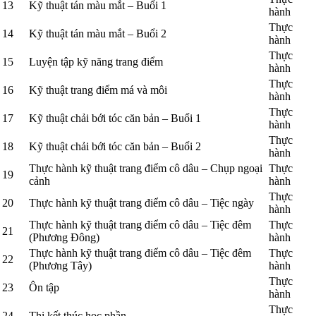
13
Kỹ thuật tán màu mắt – Buổi 1
hành
Thực
14
Kỹ thuật tán màu mắt – Buổi 2
hành
Thực
15
Luyện tập kỹ năng trang điểm
hành
Thực
16
Kỹ thuật trang điểm má và môi
hành
Thực
17
Kỹ thuật chải bới tóc căn bản – Buổi 1
hành
Thực
18
Kỹ thuật chải bới tóc căn bản – Buổi 2
hành
Thực hành kỹ thuật trang điểm cô dâu – Chụp ngoại
Thực
19
cảnh
hành
Thực
20
Thực hành kỹ thuật trang điểm cô dâu – Tiệc ngày
hành
Thực hành kỹ thuật trang điểm cô dâu – Tiệc đêm
Thực
21
(Phương Đông)
hành
Thực hành kỹ thuật trang điểm cô dâu – Tiệc đêm
Thực
22
(Phương Tây)
hành
Thực
23
Ôn tập
hành
Thực
24
Thi kết thúc học phần