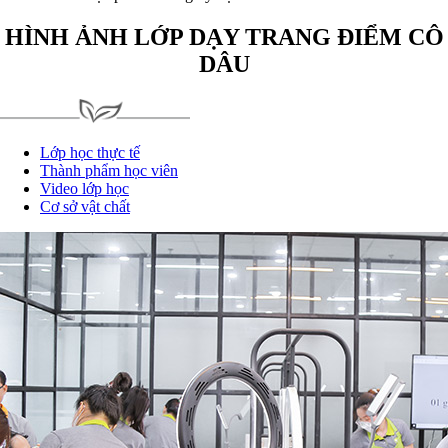
HÌNH ẢNH LỚP DẠY TRANG ĐIỂM CÔ
DÂU
Lớp học thực tế
Thành phẩm học viên
Video lớp học
Cơ sở vật chất