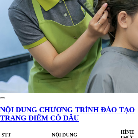
NỘI DUNG CHƯƠNG TRÌNH ĐÀO TẠO
TRANG ĐIỂM CÔ DÂU
HÌNH
STT
NỘI DUNG
THỨC