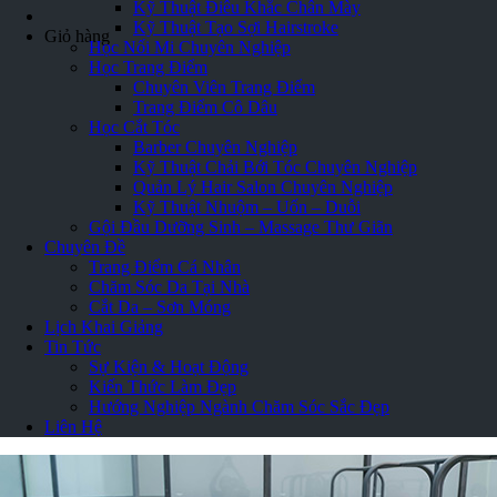
Kỹ Thuật Điêu Khắc Chân Mày
Loading...
Kỹ Thuật Tạo Sợi Hairstroke
Giỏ hàng
Học Nối Mi Chuyên Nghiệp
Học Trang Điểm
Chuyên Viên Trang Điểm
Trang Điểm Cô Dâu
Học Cắt Tóc
Barber Chuyên Nghiệp
Kỹ Thuật Chải Bới Tóc Chuyên Nghiệp
Quản Lý Hair Salon Chuyên Nghiệp
Kỹ Thuật Nhuộm – Uốn – Duỗi
Gội Đầu Dưỡng Sinh – Massage Thư Giãn
Chuyên Đề
Trang Điểm Cá Nhân
Chăm Sóc Da Tại Nhà
Cắt Da – Sơn Móng
Lịch Khai Giảng
Tin Tức
Sự Kiện & Hoạt Động
Kiến Thức Làm Đẹp
Hướng Nghiệp Ngành Chăm Sóc Sắc Đẹp
Liên Hệ