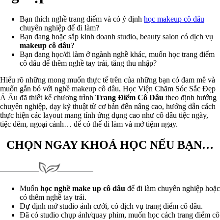
Bạn thích nghề trang điểm và có ý định
học makeup cô dâu
chuyên nghiệp để đi làm?
Bạn đang hoặc sắp kinh doanh studio, beauty salon có dịch vụ
makeup cô dâu
?
Bạn đang học/đi làm ở ngành nghề khác, muốn học trang điểm
cô dâu để thêm nghề tay trái, tăng thu nhập?
Hiểu rõ những mong muốn thực tế trên của những bạn có đam mê và
muốn gắn bó với nghề makeup cô dâu, Học Viện Chăm Sóc Sắc Đẹp
Á Âu đã thiết kế chương trình
Trang Điểm Cô Dâu
theo định hướng
chuyên nghiệp, dạy kỹ thuật từ cơ bản đến nâng cao, hướng dẫn cách
thực hiện các layout mang tính ứng dụng cao như cô dâu tiệc ngày,
tiệc đêm, ngoại cảnh… để có thể đi làm và mở tiệm ngay.
CHỌN NGAY KHOÁ HỌC NẾU BẠN…
Muốn
học nghề make up cô dâu
để đi làm chuyên nghiệp hoặc
có thêm nghề tay trái.
Dự định mở studio ảnh cưới, có dịch vụ trang điểm cô dâu.
Đã có studio chụp ảnh/quay phim, muốn học cách trang điểm cô