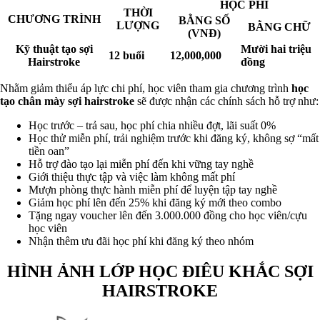
HỌC PHÍ
THỜI
CHƯƠNG TRÌNH
BẰNG SỐ
LƯỢNG
BẰNG CHỮ
(VNĐ)
Kỹ thuật tạo sợi
Mười hai triệu
12 buổi
12,000,000
Hairstroke
đồng
Nhằm giảm thiểu áp lực chi phí, học viên tham gia chương trình
học
tạo chân mày sợi hairstroke
sẽ được nhận các chính sách hỗ trợ như:
Học trước – trả sau, học phí chia nhiều đợt, lãi suất 0%
Học thử miễn phí, trải nghiệm trước khi đăng ký, không sợ “mất
tiền oan”
Hỗ trợ đào tạo lại miễn phí đến khi vững tay nghề
Giới thiệu thực tập và việc làm không mất phí
Mượn phòng thực hành miễn phí để luyện tập tay nghề
Giảm học phí lên đến 25% khi đăng ký mới theo combo
Tặng ngay voucher lên đến 3.000.000 đồng cho học viên/cựu
học viên
Nhận thêm ưu đãi học phí khi đăng ký theo nhóm
HÌNH ẢNH LỚP HỌC ĐIÊU KHẮC SỢI
HAIRSTROKE