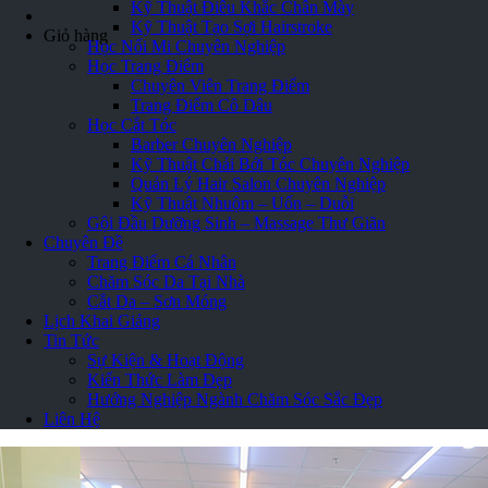
Kỹ Thuật Điêu Khắc Chân Mày
Loading...
Kỹ Thuật Tạo Sợi Hairstroke
Giỏ hàng
Học Nối Mi Chuyên Nghiệp
Học Trang Điểm
Chuyên Viên Trang Điểm
Trang Điểm Cô Dâu
Học Cắt Tóc
Barber Chuyên Nghiệp
Kỹ Thuật Chải Bới Tóc Chuyên Nghiệp
Quản Lý Hair Salon Chuyên Nghiệp
Kỹ Thuật Nhuộm – Uốn – Duỗi
Gội Đầu Dưỡng Sinh – Massage Thư Giãn
Chuyên Đề
Trang Điểm Cá Nhân
Chăm Sóc Da Tại Nhà
Cắt Da – Sơn Móng
Lịch Khai Giảng
Tin Tức
Sự Kiện & Hoạt Động
Kiến Thức Làm Đẹp
Hướng Nghiệp Ngành Chăm Sóc Sắc Đẹp
Liên Hệ