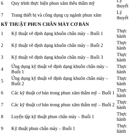
Lý
6
Quy trình thực hiện phun xăm thêu thẩm mỹ
thuyết
Lý
7
Trang thiết bị và công dụng cụ ngành phun xăm
thuyết
KỸ THUẬT PHUN CHÂN MÀY CƠ BẢN
Thực
1
Kỹ thuật vẽ định dạng khuôn chân mày – Buổi 1
hành
Thực
2
Kỹ thuật vẽ định dạng khuôn chân mày – Buổi 2
hành
Thực
3
Kỹ thuật vẽ định dạng khuôn chân mày – Buổi 3
hành
Ứng dụng kỹ thuật vẽ định dạng khuôn chân mày –
Thực
4
Buổi 1
hành
Ứng dụng kỹ thuật vẽ định dạng khuôn chân mày –
Thực
5
Buổi 2
hành
Thực
6
Các kỹ thuật cơ bản trong phun xăm thẩm mỹ – Buổi 1
hành
Thực
7
Các kỹ thuật cơ bản trong phun xăm thẩm mỹ – Buổi 2
hành
Thực
8
Luyện tập kỹ thuật phun chân mày – Buổi 1
hành
Thực
9
Kỹ thuật phun chân mày – Buổi 1
hành