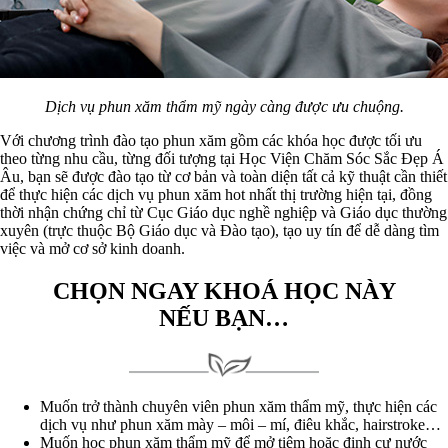
Dịch vụ phun xăm thẩm mỹ ngày càng được ưu chuộng.
Với chương trình đào tạo phun xăm gồm các khóa học được tối ưu
theo từng nhu cầu, từng đối tượng tại Học Viện Chăm Sóc Sắc Đẹp Á
Âu, bạn sẽ được đào tạo từ cơ bản và toàn diện tất cả kỹ thuật cần thiết
để thực hiện các dịch vụ phun xăm hot nhất thị trường hiện tại, đồng
thời nhận chứng chỉ từ Cục Giáo dục nghề nghiệp và Giáo dục thường
xuyên (trực thuộc Bộ Giáo dục và Đào tạo), tạo uy tín để dễ dàng tìm
việc và mở cơ sở kinh doanh.
CHỌN NGAY KHOÁ HỌC NÀY
NẾU BẠN…
Muốn trở thành chuyên viên phun xăm thẩm mỹ, thực hiện các
dịch vụ như phun xăm mày – môi – mí, điêu khắc, hairstroke…
Muốn học phun xăm thẩm mỹ để mở tiệm hoặc định cư nước