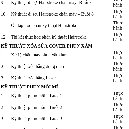
9
Kỹ thuật đi sợi Hairstroke chân mày- Buổi 7
hành
Thực
10
Kỹ thuật đi sợi Hairstroke chân mày – Buổi 8
hành
Thực
11
Ôn tập học phần kỹ thuật Hairstroke
hành
Thực
12
Thi kết thúc học phần kỹ thuật Hairstroke
hành
KỸ THUẬT XÓA SỬA COVER PHUN XĂM
Thực
1
Xử lý chân mày phun xăm hư
hành
Thực
2
Kỹ thuật xóa bằng dung dịch
hành
Thực
3
Kỹ thuật xóa bằng Laser
hành
KỸ THUẬT PHUN MÔI MÍ
Thực
1
Kỹ thuật phun môi – Buổi 1
hành
Thực
2
Kỹ thuật phun môi – Buổi 2
hành
Thực
3
Kỹ thuật phun môi – Buổi 3
hành
Thực