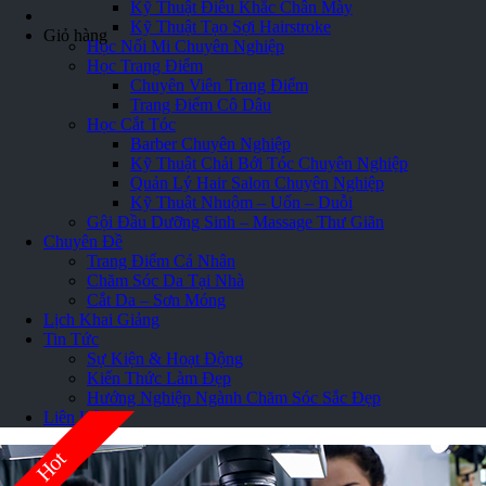
Kỹ Thuật Điêu Khắc Chân Mày
Kỹ Thuật Tạo Sợi Hairstroke
Giỏ hàng
Học Nối Mi Chuyên Nghiệp
Học Trang Điểm
Chuyên Viên Trang Điểm
Trang Điểm Cô Dâu
Học Cắt Tóc
Barber Chuyên Nghiệp
Kỹ Thuật Chải Bới Tóc Chuyên Nghiệp
Quản Lý Hair Salon Chuyên Nghiệp
Kỹ Thuật Nhuộm – Uốn – Duỗi
Gội Đầu Dưỡng Sinh – Massage Thư Giãn
Chuyên Đề
Trang Điểm Cá Nhân
Chăm Sóc Da Tại Nhà
Cắt Da – Sơn Móng
Lịch Khai Giảng
Tin Tức
Sự Kiện & Hoạt Động
Kiến Thức Làm Đẹp
Hướng Nghiệp Ngành Chăm Sóc Sắc Đẹp
Liên Hệ
Hot