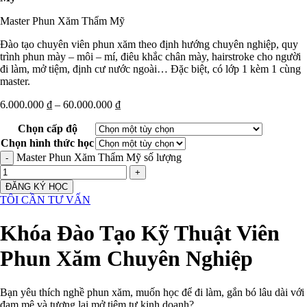
Master Phun Xăm Thẩm Mỹ
Đào tạo chuyên viên phun xăm theo định hướng chuyên nghiệp, quy
trình phun mày – môi – mí, điêu khắc chân mày, hairstroke cho người
đi làm, mở tiệm, định cư nước ngoài… Đặc biệt, có lớp 1 kèm 1 cùng
master.
6.000.000
₫
–
60.000.000
₫
Chọn cấp độ
Chọn hình thức học
Master Phun Xăm Thẩm Mỹ số lượng
ĐĂNG KÝ HỌC
TÔI CẦN TƯ VẤN
Khóa Đào Tạo Kỹ Thuật Viên
Phun Xăm Chuyên Nghiệp
Bạn yêu thích nghề phun xăm, muốn học để đi làm, gắn bó lâu dài với
đam mê và tương lai mở tiệm tự kinh doanh?