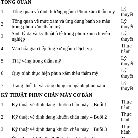
TỔNG QUAN
Lý
1
Tổng quan và định hướng ngành Phun xăm thẩm mỹ
thuyết
Tổng quan về mực xăm và ứng dụng bánh xe màu
Lý
2
trong phun xăm thẩm mỹ
thuyết
Sinh lý da và kỹ thuật ủ tê trong phun xăm chuyên
Lý
3
nghiệp
thuyết
Thực
4
Văn hóa giao tiếp ứng xử ngành Dịch vụ
hành
Lý
5
Tỉ lệ vàng trong thẩm mỹ
thuyết
Lý
6
Quy trình thực hiện phun xăm thêu thẩm mỹ
thuyết
Lý
7
Trang thiết bị và công dụng cụ ngành phun xăm
thuyết
KỸ THUẬT PHUN CHÂN MÀY CƠ BẢN
Thực
1
Kỹ thuật vẽ định dạng khuôn chân mày – Buổi 1
hành
Thực
2
Kỹ thuật vẽ định dạng khuôn chân mày – Buổi 2
hành
Thực
3
Kỹ thuật vẽ định dạng khuôn chân mày – Buổi 3
hành