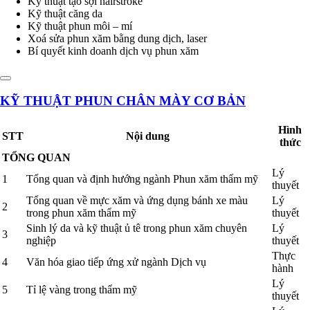
Kỹ thuật tạo sợi hairstroke
Kỹ thuật căng da
Kỹ thuật phun môi – mí
Xoá sửa phun xăm bằng dung dịch, laser
Bí quyết kinh doanh dịch vụ phun xăm
KỸ THUẬT PHUN CHÂN MÀY CƠ BẢN
Hình
STT
Nội dung
thức
TỔNG QUAN
Lý
1
Tổng quan và định hướng ngành Phun xăm thẩm mỹ
thuyết
Tổng quan về mực xăm và ứng dụng bánh xe màu
Lý
2
trong phun xăm thẩm mỹ
thuyết
Sinh lý da và kỹ thuật ủ tê trong phun xăm chuyên
Lý
3
nghiệp
thuyết
Thực
4
Văn hóa giao tiếp ứng xử ngành Dịch vụ
hành
Lý
5
Tỉ lệ vàng trong thẩm mỹ
thuyết