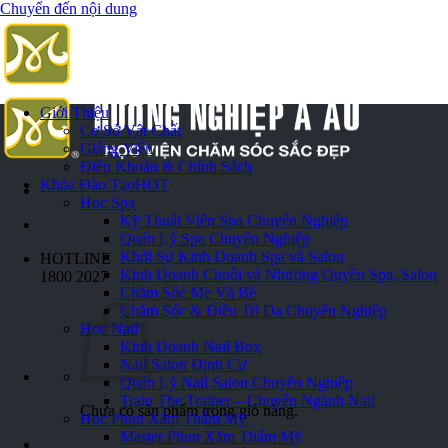
Chuyển đến nội dung
Giới Thiệu
Cơ Sở Vật Chất
Giảng Viên
Điều Khoản & Chính Sách
Khóa Đào Tạo
HOT
Học Spa
Kỹ Thuật Viên Spa Chuyên Nghiệp
Quản Lý Spa Chuyên Nghiệp
Khởi Sự Kinh Doanh Spa và Salon
HOTLINE
Kinh Doanh Chuỗi và Nhượng Quyền Spa, Salon
1800 2027
Chăm Sóc Mẹ Và Bé
Chăm Sóc & Điều Trị Da Chuyên Nghiệp
Học Nail
Kinh Doanh Nail Box
Nail Salon Định Cư
Quản Lý Nail Salon Chuyên Nghiệp
Train The Trainer – Chuyên Ngành Nail
Chưa có sản phẩm trong giỏ hàng.
Học Phun Xăm Thẩm Mỹ
Master Phun Xăm Thẩm Mỹ