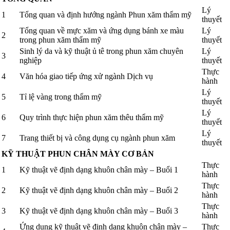
Lý
1
Tổng quan và định hướng ngành Phun xăm thẩm mỹ
thuyết
Tổng quan về mực xăm và ứng dụng bánh xe màu
Lý
2
trong phun xăm thẩm mỹ
thuyết
Sinh lý da và kỹ thuật ủ tê trong phun xăm chuyên
Lý
3
nghiệp
thuyết
Thực
4
Văn hóa giao tiếp ứng xử ngành Dịch vụ
hành
Lý
5
Tỉ lệ vàng trong thẩm mỹ
thuyết
Lý
6
Quy trình thực hiện phun xăm thêu thẩm mỹ
thuyết
Lý
7
Trang thiết bị và công dụng cụ ngành phun xăm
thuyết
KỸ THUẬT PHUN CHÂN MÀY CƠ BẢN
Thực
1
Kỹ thuật vẽ định dạng khuôn chân mày – Buổi 1
hành
Thực
2
Kỹ thuật vẽ định dạng khuôn chân mày – Buổi 2
hành
Thực
3
Kỹ thuật vẽ định dạng khuôn chân mày – Buổi 3
hành
Ứng dụng kỹ thuật vẽ định dạng khuôn chân mày –
Thực