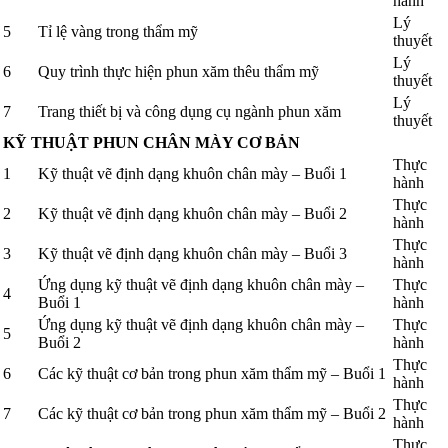
hành
Lý
5
Tỉ lệ vàng trong thẩm mỹ
thuyết
Lý
6
Quy trình thực hiện phun xăm thêu thẩm mỹ
thuyết
Lý
7
Trang thiết bị và công dụng cụ ngành phun xăm
thuyết
KỸ THUẬT PHUN CHÂN MÀY CƠ BẢN
Thực
1
Kỹ thuật vẽ định dạng khuôn chân mày – Buổi 1
hành
Thực
2
Kỹ thuật vẽ định dạng khuôn chân mày – Buổi 2
hành
Thực
3
Kỹ thuật vẽ định dạng khuôn chân mày – Buổi 3
hành
Ứng dụng kỹ thuật vẽ định dạng khuôn chân mày –
Thực
4
Buổi 1
hành
Ứng dụng kỹ thuật vẽ định dạng khuôn chân mày –
Thực
5
Buổi 2
hành
Thực
6
Các kỹ thuật cơ bản trong phun xăm thẩm mỹ – Buổi 1
hành
Thực
7
Các kỹ thuật cơ bản trong phun xăm thẩm mỹ – Buổi 2
hành
Thực