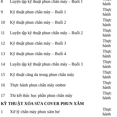
8
Luyện tập kỹ thuật phun chân mày – Buổi 1
hành
Thực
9
Kỹ thuật phun chân mày – Buổi 1
hành
Thực
10
Kỹ thuật phun chân mày – Buổi 2
hành
Thực
11
Luyện tập kỹ thuật phun chân mày – Buổi 2
hành
Thực
12
Kỹ thuật phun chân mày – Buổi 3
hành
Thực
13
Kỹ thuật phun chân mày – Buổi 4
hành
Thực
14
Luyện tập kỹ thuật phun chân mày – Buổi 3
hành
Thực
15
Kỹ thuật căng da trong phun chân mày
hành
Thực
16
Thực hành phun chân mày ombre
hành
Thực
17
Thi kết thúc học phần phun chân mày
hành
KỸ THUẬT XÓA SỬA COVER PHUN XĂM
Thực
1
Xử lý chân mày phun xăm hư
hành