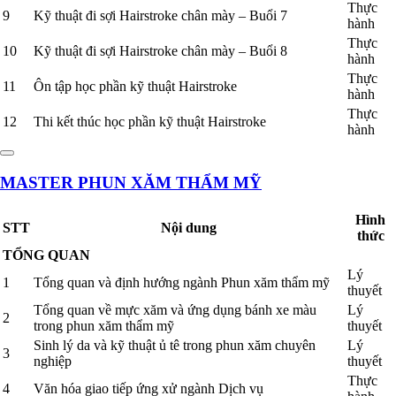
Thực
9
Kỹ thuật đi sợi Hairstroke chân mày – Buổi 7
hành
Thực
10
Kỹ thuật đi sợi Hairstroke chân mày – Buổi 8
hành
Thực
11
Ôn tập học phần kỹ thuật Hairstroke
hành
Thực
12
Thi kết thúc học phần kỹ thuật Hairstroke
hành
MASTER PHUN XĂM THẨM MỸ
Hình
STT
Nội dung
thức
TỔNG QUAN
Lý
1
Tổng quan và định hướng ngành Phun xăm thẩm mỹ
thuyết
Tổng quan về mực xăm và ứng dụng bánh xe màu
Lý
2
trong phun xăm thẩm mỹ
thuyết
Sinh lý da và kỹ thuật ủ tê trong phun xăm chuyên
Lý
3
nghiệp
thuyết
Thực
4
Văn hóa giao tiếp ứng xử ngành Dịch vụ