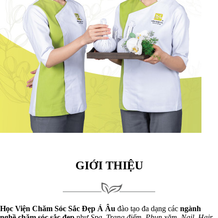
GIỚI THIỆU
Học Viện Chăm Sóc Sắc Đẹp Á Âu
đào tạo đa dạng các
ngành
nghề chăm sóc sắc đẹp
như
Spa, Trang điểm, Phun xăm, Nail, Hair