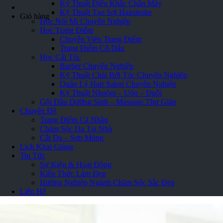
Kỹ Thuật Điêu Khắc Chân Mày
Kỹ Thuật Tạo Sợi Hairstroke
Giỏ hàng
Học Nối Mi Chuyên Nghiệp
Học Trang Điểm
Chuyên Viên Trang Điểm
Trang Điểm Cô Dâu
Học Cắt Tóc
Barber Chuyên Nghiệp
Kỹ Thuật Chải Bới Tóc Chuyên Nghiệp
Quản Lý Hair Salon Chuyên Nghiệp
Kỹ Thuật Nhuộm – Uốn – Duỗi
Gội Đầu Dưỡng Sinh – Massage Thư Giãn
Chuyên Đề
Trang Điểm Cá Nhân
Chăm Sóc Da Tại Nhà
Cắt Da – Sơn Móng
Lịch Khai Giảng
Tin Tức
Sự Kiện & Hoạt Động
Kiến Thức Làm Đẹp
Hướng Nghiệp Ngành Chăm Sóc Sắc Đẹp
Liên Hệ