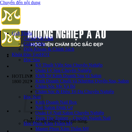
Chuyển đến nội dung
Giới Thiệu
Cơ Sở Vật Chất
Giảng Viên
Điều Khoản & Chính Sách
Khóa Đào Tạo
HOT
Học Spa
Kỹ Thuật Viên Spa Chuyên Nghiệp
Quản Lý Spa Chuyên Nghiệp
Khởi Sự Kinh Doanh Spa và Salon
HOTLINE
Kinh Doanh Chuỗi và Nhượng Quyền Spa, Salon
1800 2027
Chăm Sóc Mẹ Và Bé
Chăm Sóc & Điều Trị Da Chuyên Nghiệp
Học Nail
Kinh Doanh Nail Box
Nail Salon Định Cư
Quản Lý Nail Salon Chuyên Nghiệp
Train The Trainer – Chuyên Ngành Nail
Chưa có sản phẩm trong giỏ hàng.
Học Phun Xăm Thẩm Mỹ
Master Phun Xăm Thẩm Mỹ