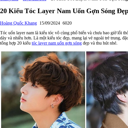
20 Kiểu Tóc Layer Nam Uốn Gợn Sóng Đẹ
Hoàng Quốc Khang
15/09/2024
6020
Tóc uốn layer nam là kiểu tóc vô cùng phổ biến và chưa bao giờ lỗi thờ
dày và nhiều hơn. Là một kiểu tóc đẹp, mang lại vẻ ngoài trẻ trung, 
tổng hợp 20 kiểu
tóc layer nam uốn gợn sóng
đẹp và thu hút nhé.