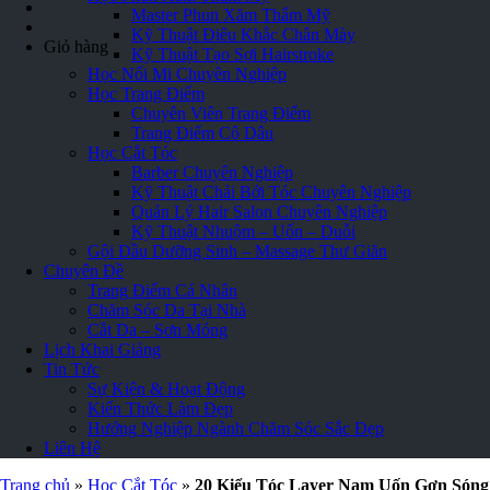
Master Phun Xăm Thẩm Mỹ
Kỹ Thuật Điêu Khắc Chân Mày
Giỏ hàng
Kỹ Thuật Tạo Sợi Hairstroke
Học Nối Mi Chuyên Nghiệp
Học Trang Điểm
Chuyên Viên Trang Điểm
Trang Điểm Cô Dâu
Học Cắt Tóc
Barber Chuyên Nghiệp
Kỹ Thuật Chải Bới Tóc Chuyên Nghiệp
Quản Lý Hair Salon Chuyên Nghiệp
Kỹ Thuật Nhuộm – Uốn – Duỗi
Gội Đầu Dưỡng Sinh – Massage Thư Giãn
Chuyên Đề
Trang Điểm Cá Nhân
Chăm Sóc Da Tại Nhà
Cắt Da – Sơn Móng
Lịch Khai Giảng
Tin Tức
Sự Kiện & Hoạt Động
Kiến Thức Làm Đẹp
Hướng Nghiệp Ngành Chăm Sóc Sắc Đẹp
Liên Hệ
Trang chủ
»
Học Cắt Tóc
»
20 Kiểu Tóc Layer Nam Uốn Gợn Sóng