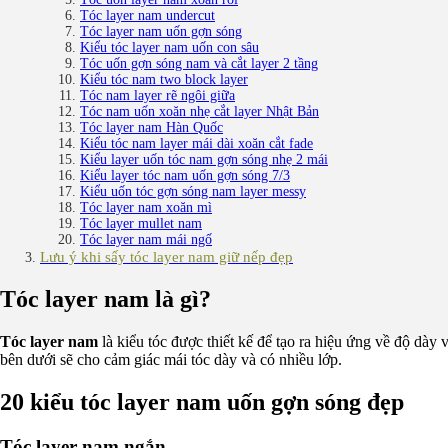
Tóc layer nam undercut
Tóc layer nam uốn gợn sóng
Kiểu tóc layer nam uốn con sâu
Tóc uốn gợn sóng nam và cắt layer 2 tầng
Kiểu tóc nam two block layer
Tóc nam layer rẽ ngôi giữa
Tóc nam uốn xoăn nhẹ cắt layer Nhật Bản
Tóc layer nam Hàn Quốc
Kiểu tóc nam layer mái dài xoăn cắt fade
Kiểu layer uốn tóc nam gợn sóng nhẹ 2 mái
Kiểu layer tóc nam uốn gợn sóng 7/3
Kiểu uốn tóc gợn sóng nam layer messy
Tóc layer nam xoăn mì
Tóc layer mullet nam
Tóc layer nam mái ngố
Lưu ý khi sấy tóc layer nam giữ nếp đẹp
Tóc layer nam là gì?
Tóc layer nam
là kiểu tóc được thiết kế để tạo ra hiệu ứng về độ dày v
bên dưới sẽ cho cảm giác mái tóc dày và có nhiều lớp.
20 kiểu tóc layer nam uốn gợn sóng đẹp
Tóc layer nam ngắn