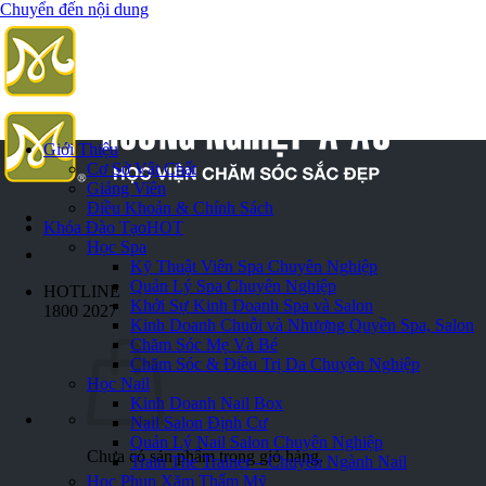
Chuyển đến nội dung
Giới Thiệu
Cơ Sở Vật Chất
Giảng Viên
Điều Khoản & Chính Sách
Khóa Đào Tạo
HOT
Học Spa
Kỹ Thuật Viên Spa Chuyên Nghiệp
Quản Lý Spa Chuyên Nghiệp
HOTLINE
Khởi Sự Kinh Doanh Spa và Salon
1800 2027
Kinh Doanh Chuỗi và Nhượng Quyền Spa, Salon
Chăm Sóc Mẹ Và Bé
Chăm Sóc & Điều Trị Da Chuyên Nghiệp
Học Nail
Kinh Doanh Nail Box
Nail Salon Định Cư
Quản Lý Nail Salon Chuyên Nghiệp
Chưa có sản phẩm trong giỏ hàng.
Train The Trainer – Chuyên Ngành Nail
Học Phun Xăm Thẩm Mỹ