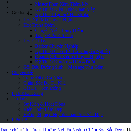
Master Phun Xăm Thẩm Mỹ
Kỹ Thuật Điêu Khắc Chân Mày
Giỏ hàng
Kỹ Thuật Tạo Sợi Hairstroke
Học Nối Mi Chuyên Nghiệp
Học Trang Điểm
Chuyên Viên Trang Điểm
Trang Điểm Cô Dâu
Học Cắt Tóc
Barber Chuyên Nghiệp
Kỹ Thuật Chải Bới Tóc Chuyên Nghiệp
Quản Lý Hair Salon Chuyên Nghiệp
Kỹ Thuật Nhuộm – Uốn – Duỗi
Gội Đầu Dưỡng Sinh – Massage Thư Giãn
Chuyên Đề
Trang Điểm Cá Nhân
Chăm Sóc Da Tại Nhà
Cắt Da – Sơn Móng
Lịch Khai Giảng
Tin Tức
Sự Kiện & Hoạt Động
Kiến Thức Làm Đẹp
Hướng Nghiệp Ngành Chăm Sóc Sắc Đẹp
Liên Hệ
Trang chủ
»
Tin Tức
»
Hướng Nghiệp Ngành Chăm Sóc Sắc Đẹp
»
H