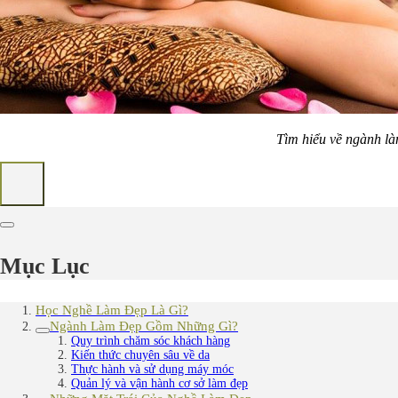
Tìm hiểu về ngành là
Mục Lục
Học Nghề Làm Đẹp Là Gì?
Ngành Làm Đẹp Gồm Những Gì?
Quy trình chăm sóc khách hàng
Kiến thức chuyên sâu về da
Thực hành và sử dụng máy móc
Quản lý và vận hành cơ sở làm đẹp