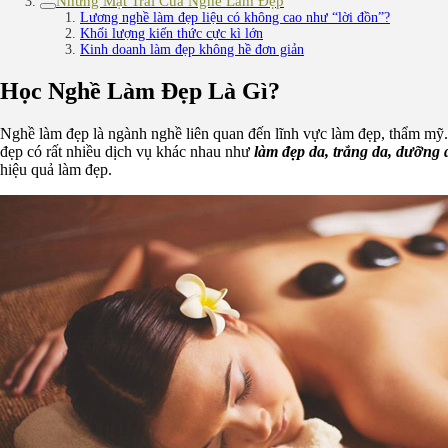
Những Mặt Trái Của Nghề Làm Đẹp
Lương nghề làm đẹp liệu có không cao như “lời đồn”?
Khối lượng kiến thức cực kì lớn
Kinh doanh làm đẹp không hề đơn giản
Học Nghề Làm Đẹp Là Gì?
Nghề làm đẹp là ngành nghề liên quan đến lĩnh vực làm đẹp, thẩm mỹ
đẹp có rất nhiều dịch vụ khác nhau như
làm đẹp da, trắng da, dưỡng
hiệu quả làm đẹp.