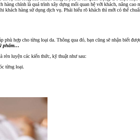
ch hàng chính là quá trình xây dựng mối quan hệ với khách, nâng cao 
 khi khách hàng sử dụng dịch vụ. Phải hiểu rõ khách thì mới có thể ch
 phù hợp cho từng loại da. Thông qua đó, bạn cũng sẽ nhận biết được t
 mỹ phẩm…
và rèn luyện các kiến thức, kỹ thuật như sau:
óc từng loại.