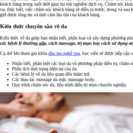
khách hàng trong suốt thời gian họ trải nghiệm dịch vụ. Chăm sóc khá
vụ. Đặc biệt, việc chăm sóc khách hàng sẽ diễn ra trước, trong và sau
giữ được lòng tin và tình cảm lâu dài của khách hàng.
Kiến thức chuyên sâu về da
Kiến thức về da giúp bạn nhận biết, phân loại và xây dựng phương pháp
các bệnh lý thường gặp, cách massage, trị mụn hay cách sử dụng
Cụ thể khi tham gia khóa
đào tạo nghề spa
, học viên sẽ được tiếp cận 
Nhận biết, phân biệt các loại da và phương pháp điều trị, chăm s
Phân tích tình trạng hiện tại của da.
Các bệnh lý về da liên quan đến thẩm mỹ.
Các thao tác massage da mặt, massage body.
Quy trình chăm sóc da, liệu trình điều trị mụn chuyên nghiệp.