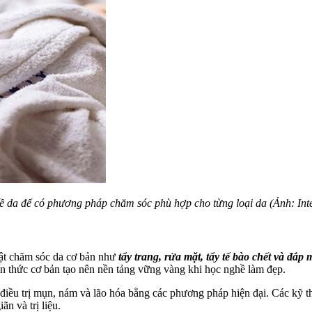
ề da để có phương pháp chăm sóc phù hợp cho từng loại da (Ảnh: Inte
uật chăm sóc da cơ bản như
tẩy trang, rửa mặt, tẩy tế bào chết và đắp 
n thức cơ bản tạo nên nền tảng vững vàng khi học nghề làm đẹp.
điều trị mụn, nám và lão hóa bằng các phương pháp hiện đại. Các kỹ th
n và trị liệu.