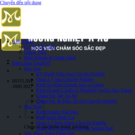
Chuyển đến nội dung
Giới Thiệu
Cơ Sở Vật Chất
Giảng Viên
Điều Khoản & Chính Sách
Khóa Đào Tạo
HOT
Học Spa
Kỹ Thuật Viên Spa Chuyên Nghiệp
Quản Lý Spa Chuyên Nghiệp
HOTLINE
Khởi Sự Kinh Doanh Spa và Salon
1800 2027
Kinh Doanh Chuỗi và Nhượng Quyền Spa, Salon
Chăm Sóc Mẹ Và Bé
Chăm Sóc & Điều Trị Da Chuyên Nghiệp
Học Nail
Kinh Doanh Nail Box
Nail Salon Định Cư
Quản Lý Nail Salon Chuyên Nghiệp
Chưa có sản phẩm trong giỏ hàng.
Train The Trainer – Chuyên Ngành Nail
Học Phun Xăm Thẩm Mỹ