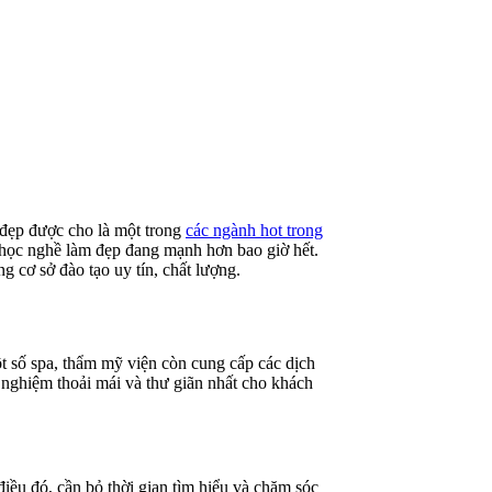
c đẹp được cho là một trong
các ngành hot trong
 học nghề làm đẹp đang mạnh hơn bao giờ hết.
 cơ sở đào tạo uy tín, chất lượng.
 số spa, thẩm mỹ viện còn cung cấp các dịch
 nghiệm thoải mái và thư giãn nhất cho khách
điều đó, cần bỏ thời gian tìm hiểu và chăm sóc