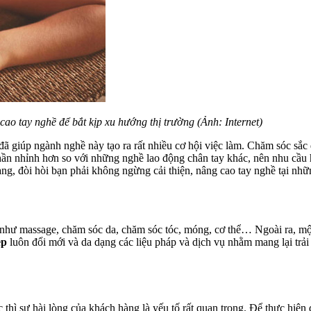
ao tay nghề để bắt kịp xu hướng thị trường (Ảnh: Internet)
 đã giúp ngành nghề này tạo ra rất nhiều cơ hội việc làm. Chăm sóc sắ
phần nhỉnh hơn so với những nghề lao động chân tay khác, nên nhu cầu
, đòi hòi bạn phải không ngừng cải thiện, nâng cao tay nghề tại những
hư massage, chăm sóc da, chăm sóc tóc, móng, cơ thể… Ngoài ra, một
ẹp
luôn đổi mới và da dạng các liệu pháp và dịch vụ nhằm mang lại trải
 thì sự hài lòng của khách hàng là yếu tố rất quan trọng. Để thực hiện 