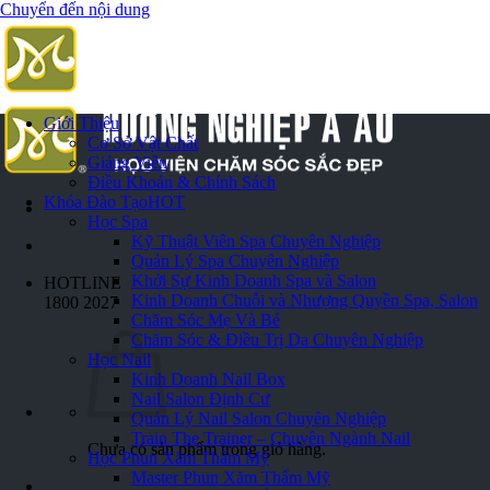
Chuyển đến nội dung
Giới Thiệu
Cơ Sở Vật Chất
Giảng Viên
Điều Khoản & Chính Sách
Khóa Đào Tạo
HOT
Học Spa
Kỹ Thuật Viên Spa Chuyên Nghiệp
Quản Lý Spa Chuyên Nghiệp
Khởi Sự Kinh Doanh Spa và Salon
HOTLINE
Kinh Doanh Chuỗi và Nhượng Quyền Spa, Salon
1800 2027
Chăm Sóc Mẹ Và Bé
Chăm Sóc & Điều Trị Da Chuyên Nghiệp
Học Nail
Kinh Doanh Nail Box
Nail Salon Định Cư
Quản Lý Nail Salon Chuyên Nghiệp
Train The Trainer – Chuyên Ngành Nail
Chưa có sản phẩm trong giỏ hàng.
Học Phun Xăm Thẩm Mỹ
Master Phun Xăm Thẩm Mỹ