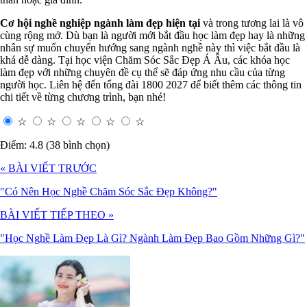
Cơ hội nghề nghiệp ngành làm đẹp hiện tại
và trong tương lai là vô
cùng rộng mở. Dù bạn là người mới bắt đầu học làm đẹp hay là những
nhân sự muốn chuyển hướng sang ngành nghề này thì việc bắt đầu là
khá dễ dàng. Tại học viện Chăm Sóc Sắc Đẹp Á Âu, các khóa học
làm đẹp với những chuyên đề cụ thể sẽ đáp ứng nhu cầu của từng
người học. Liên hệ đến tổng đài 1800 2027 để biết thêm các thông tin
chi tiết về từng chương trình, bạn nhé!
☆
☆
☆
☆
☆
Điểm: 4.8 (38 bình chọn)
« BÀI VIẾT TRƯỚC
"Có Nên Học Nghề Chăm Sóc Sắc Đẹp Không?"
BÀI VIẾT TIẾP THEO »
"Học Nghề Làm Đẹp Là Gì? Ngành Làm Đẹp Bao Gồm Những Gì?"