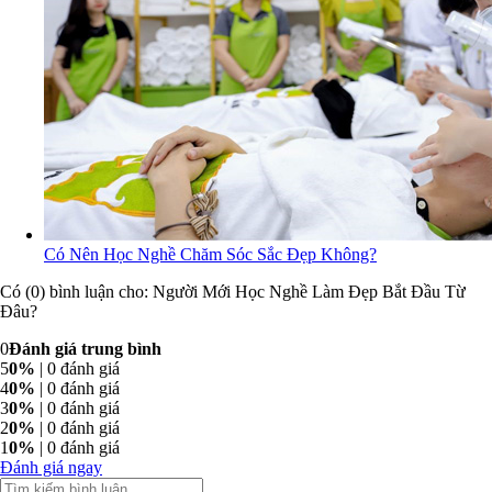
Có Nên Học Nghề Chăm Sóc Sắc Đẹp Không?
Có (0) bình luận cho: Người Mới Học Nghề Làm Đẹp Bắt Đầu Từ
Đâu?
0
Đánh giá trung bình
5
0%
| 0 đánh giá
4
0%
| 0 đánh giá
3
0%
| 0 đánh giá
2
0%
| 0 đánh giá
1
0%
| 0 đánh giá
Đánh giá ngay