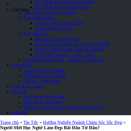
Kỹ Thuật Điêu Khắc Chân Mày
Kỹ Thuật Tạo Sợi Hairstroke
Giỏ hàng
Học Nối Mi Chuyên Nghiệp
Học Trang Điểm
Chuyên Viên Trang Điểm
Trang Điểm Cô Dâu
Học Cắt Tóc
Barber Chuyên Nghiệp
Kỹ Thuật Chải Bới Tóc Chuyên Nghiệp
Quản Lý Hair Salon Chuyên Nghiệp
Kỹ Thuật Nhuộm – Uốn – Duỗi
Gội Đầu Dưỡng Sinh – Massage Thư Giãn
Chuyên Đề
Trang Điểm Cá Nhân
Chăm Sóc Da Tại Nhà
Cắt Da – Sơn Móng
Lịch Khai Giảng
Tin Tức
Sự Kiện & Hoạt Động
Kiến Thức Làm Đẹp
Hướng Nghiệp Ngành Chăm Sóc Sắc Đẹp
Liên Hệ
Trang chủ
»
Tin Tức
»
Hướng Nghiệp Ngành Chăm Sóc Sắc Đẹp
»
Người Mới Học Nghề Làm Đẹp Bắt Đầu Từ Đâu?