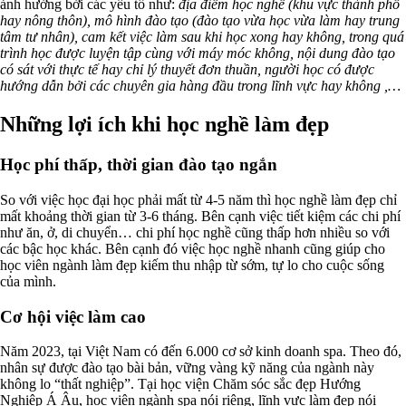
ảnh hưởng bởi các yếu tố như:
địa điểm học nghề (khu vực thành phố
hay nông thôn), mô hình đào tạo (đào tạo vừa học vừa làm hay trung
tâm tư nhân), cam kết việc làm sau khi học xong hay không, trong quá
trình học được luyện tập cùng với máy móc không, nội dung đào tạo
có sát với thực tế hay chỉ lý thuyết đơn thuần, người học có được
hướng dẫn bởi các chuyên gia hàng đầu trong lĩnh vực hay không ,…
Những lợi ích khi học nghề làm đẹp
Học phí thấp, thời gian đào tạo ngắn
So với việc học đại học phải mất từ 4-5 năm thì học nghề làm đẹp chỉ
mất khoảng thời gian từ 3-6 tháng. Bên cạnh việc tiết kiệm các chi phí
như ăn, ở, di chuyển… chi phí học nghề cũng thấp hơn nhiều so với
các bậc học khác. Bên cạnh đó việc học nghề nhanh cũng giúp cho
học viên ngành làm đẹp kiếm thu nhập từ sớm, tự lo cho cuộc sống
của mình.
Cơ hội việc làm cao
Năm 2023, tại Việt Nam có đến 6.000 cơ sở kinh doanh spa. Theo đó,
nhân sự được đào tạo bài bản, vững vàng kỹ năng của ngành này
không lo “thất nghiệp”. Tại học viện Chăm sóc sắc đẹp Hướng
Nghiệp Á Âu, học viên ngành spa nói riêng, lĩnh vực làm đẹp nói