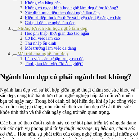
Không cần bằng cấp
Không có ngoại hình học nghề làm đẹp được không?
Xác định mục tiêu theo đuổi nghề làm đẹp
Kiên trì tiếp thu kiến thức và luyện tập kỹ năng cơ bản
Chi phí để học nghề làm đẹp
Những lợi ích khi học nghề làm đẹp
Học phí thấp, thời gian đào tạo ngắn
Cơ hội việc làm cao
Thu nhập ổn định
Môi trường làm việc đa dạng
Mặt trái của nghề làm đẹp
Làm việc cần sự tập trung cao độ
Thời gian làm việc “khắc nghiệt”
Ngành làm đẹp có phải ngành hot không?
Ngành làm đẹp với sự kết hợp giữa nghệ thuật chăm sóc sức khỏe và
sắc đẹp, đang trở thành lựa chọn nghề nghiệp hấp dẫn đối với nhiều
bạn trẻ ngày nay. Trong bối cảnh xã hội hiện đại khi áp lực công việc
và cuộc sống gia tăng, nhu cầu về dịch vụ làm đẹp để cải thiện sức
khỏe tinh thần và thể chất ngày càng trở nên quan trọng.
Các bạn trẻ theo đuổi ngành này có cơ hội phát triển kỹ năng đa dạng
với các dịch vụ phong phú từ
kỹ thuật massage, trị liệu da, chăm sóc
cơ thể…
Hơn nữa, sự phát triển của công nghệ cũng đem lại những cơ