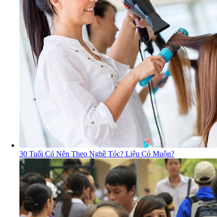
30 Tuổi Có Nên Theo Nghề Tóc? Liệu Có Muộn?