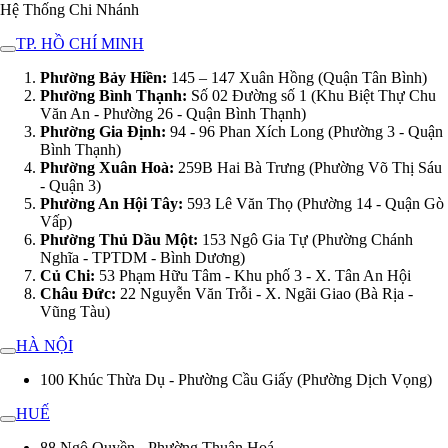
Hệ Thống Chi Nhánh
TP. HỒ CHÍ MINH
Phường Bảy Hiền:
145 – 147 Xuân Hồng (Quận Tân Bình)
Phường Bình Thạnh:
Số 02 Đường số 1 (Khu Biệt Thự Chu
Văn An - Phường 26 - Quận Bình Thạnh)
Phường Gia Định:
94 - 96 Phan Xích Long (Phường 3 - Quận
Bình Thạnh)
Phường Xuân Hoà:
259B Hai Bà Trưng (Phường Võ Thị Sáu
- Quận 3)
Phường An Hội Tây:
593 Lê Văn Thọ (Phường 14 - Quận Gò
Vấp)
Phường Thủ Dầu Một:
153 Ngô Gia Tự (Phường Chánh
Nghĩa - TPTDM - Bình Dương)
Củ Chi:
53 Phạm Hữu Tâm - Khu phố 3 - X. Tân An Hội
Châu Đức:
22 Nguyễn Văn Trỗi - X. Ngãi Giao (Bà Rịa -
Vũng Tàu)
HÀ NỘI
100 Khúc Thừa Dụ - Phường Cầu Giấy (Phường Dịch Vọng)
HUẾ
88 Ngô Quyền - Phường Thuận Hoá