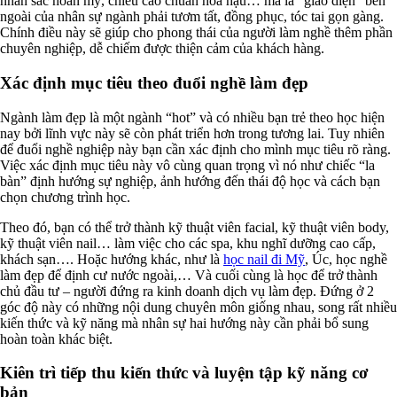
nhan sắc hoàn mỹ, chiều cao chuẩn hoa hậu… mà là “giao diện” bên
ngoài của nhân sự ngành phải tươm tất, đồng phục, tóc tai gọn gàng.
Chính điều này sẽ giúp cho phong thái của người làm nghề thêm phần
chuyên nghiệp, dễ chiếm được thiện cảm của khách hàng.
Xác định mục tiêu theo đuổi nghề làm đẹp
Ngành làm đẹp là một ngành “hot” và có nhiều bạn trẻ theo học hiện
nay bởi lĩnh vực này sẽ còn phát triển hơn trong tương lai. Tuy nhiên
để đuổi nghề nghiệp này bạn cần xác định cho mình mục tiêu rõ ràng.
Việc xác định mục tiêu này vô cùng quan trọng vì nó như chiếc “la
bàn” định hướng sự nghiệp, ảnh hướng đến thái độ học và cách bạn
chọn chương trình học.
Theo đó, bạn có thể trở thành kỹ thuật viên facial, kỹ thuật viên body,
kỹ thuật viên nail… làm việc cho các spa, khu nghĩ dưỡng cao cấp,
khách sạn…. Hoặc hướng khác, như là
học nail đi Mỹ
, Úc, học nghề
làm đẹp để định cư nước ngoài,… Và cuối cùng là học để trở thành
chủ đầu tư – người đứng ra kinh doanh dịch vụ làm đẹp. Đứng ở 2
góc độ này có những nội dung chuyên môn giống nhau, song rất nhiều
kiến thức và kỹ năng mà nhân sự hai hướng này cần phải bổ sung
hoàn toàn khác biệt.
Kiên trì tiếp thu kiến thức và luyện tập kỹ năng cơ
bản