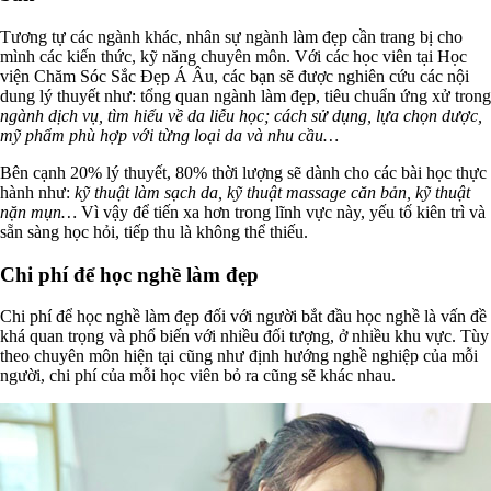
Tương tự các ngành khác, nhân sự ngành làm đẹp cần trang bị cho
mình các kiến thức, kỹ năng chuyên môn. Với các học viên tại Học
viện Chăm Sóc Sắc Đẹp Á Âu, các bạn sẽ được nghiên cứu các nội
dung lý thuyết như: tổng quan ngành làm đẹp, tiêu chuẩn ứng xử trong
ngành dịch vụ, tìm hiểu về da liễu học; cách sử dụng, lựa chọn dược,
mỹ phẩm phù hợp với từng loại da và nhu cầu…
Bên cạnh 20% lý thuyết, 80% thời lượng sẽ dành cho các bài học thực
hành như:
kỹ thuật làm sạch da, kỹ thuật massage căn bản, kỹ thuật
nặn mụn…
Vì vậy để tiến xa hơn trong lĩnh vực này, yếu tố kiên trì và
sẵn sàng học hỏi, tiếp thu là không thể thiếu.
Chi phí để học nghề làm đẹp
Chi phí để học nghề làm đẹp đối với người bắt đầu học nghề là vấn đề
khá quan trọng và phổ biến với nhiều đối tượng, ở nhiều khu vực. Tùy
theo chuyên môn hiện tại cũng như định hướng nghề nghiệp của mỗi
người, chi phí của mỗi học viên bỏ ra cũng sẽ khác nhau.