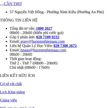
CẦN THƠ
57 Nguyễn Việt Hồng - Phường Ninh Kiều (Phường An Phú)
THÔNG TIN LIÊN HỆ
Tổng đài tư vấn:
1800 2027
08h00 - 20h00 (Miễn phí cước gọi)
Góp ý phản ánh:
028 7109 9232
Email:
gopy@huongnghiepaau.com
Liên hệ Quản Lý Học Viên:
028 7300 2672
Email:
hnaau@huongnghiepaau.com
08h00 - 20h00
Thời gian hoạt động:
Thứ 2 - Thứ 7 (08h00 - 20h00)
Chủ nhật (08h00 - 17h00)
LIÊN KẾT HỮU ÍCH
Cơ sở vật chất
Lịch Khai giảng
Giảng viên