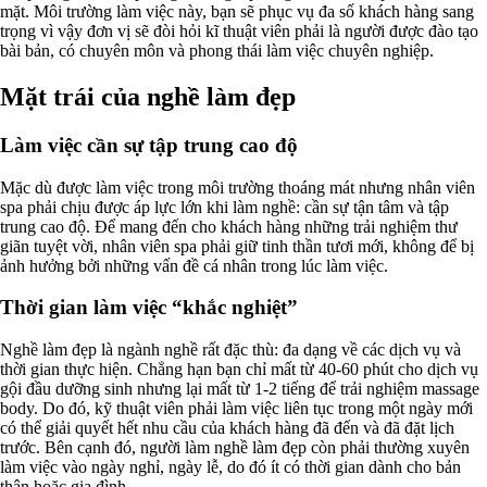
mặt. Môi trường làm việc này, bạn sẽ phục vụ đa số khách hàng sang
trọng vì vậy đơn vị sẽ đòi hỏi kĩ thuật viên phải là người được đào tạo
bài bản, có chuyên môn và phong thái làm việc chuyên nghiệp.
Mặt trái của nghề làm đẹp
Làm việc cần sự tập trung cao độ
Mặc dù được làm việc trong môi trường thoáng mát nhưng nhân viên
spa phải chịu được áp lực lớn khi làm nghề: cần sự tận tâm và tập
trung cao độ. Để mang đến cho khách hàng những trải nghiệm thư
giãn tuyệt vời, nhân viên spa phải giữ tinh thần tươi mới, không để bị
ảnh hưởng bởi những vấn đề cá nhân trong lúc làm việc.
Thời gian làm việc “khắc nghiệt”
Nghề làm đẹp là ngành nghề rất đặc thù: đa dạng về các dịch vụ và
thời gian thực hiện. Chẳng hạn bạn chỉ mất từ 40-60 phút cho dịch vụ
gội đầu dưỡng sinh nhưng lại mất từ 1-2 tiếng để trải nghiệm massage
body. Do đó, kỹ thuật viên phải làm việc liên tục trong một ngày mới
có thể giải quyết hết nhu cầu của khách hàng đã đến và đã đặt lịch
trước. Bên cạnh đó, người làm nghề làm đẹp còn phải thường xuyên
làm việc vào ngày nghỉ, ngày lễ, do đó ít có thời gian dành cho bản
thân hoặc gia đình.