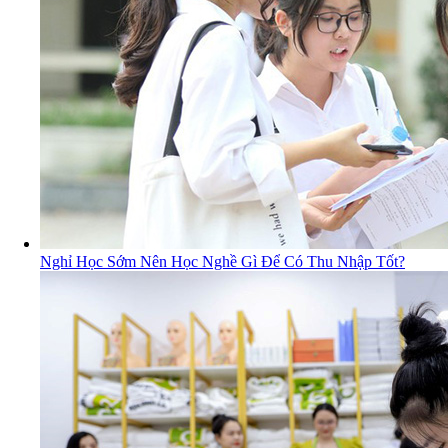
Nghỉ Học Sớm Nên Học Nghề Gì Để Có Thu Nhập Tốt?