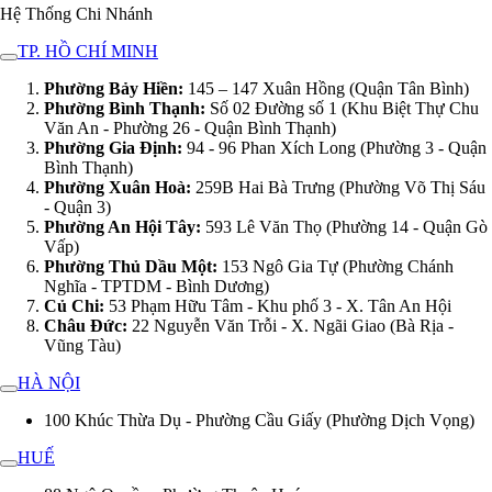
Hệ Thống Chi Nhánh
TP. HỒ CHÍ MINH
Phường Bảy Hiền:
145 – 147 Xuân Hồng (Quận Tân Bình)
Phường Bình Thạnh:
Số 02 Đường số 1 (Khu Biệt Thự Chu
Văn An - Phường 26 - Quận Bình Thạnh)
Phường Gia Định:
94 - 96 Phan Xích Long (Phường 3 - Quận
Bình Thạnh)
Phường Xuân Hoà:
259B Hai Bà Trưng (Phường Võ Thị Sáu
- Quận 3)
Phường An Hội Tây:
593 Lê Văn Thọ (Phường 14 - Quận Gò
Vấp)
Phường Thủ Dầu Một:
153 Ngô Gia Tự (Phường Chánh
Nghĩa - TPTDM - Bình Dương)
Củ Chi:
53 Phạm Hữu Tâm - Khu phố 3 - X. Tân An Hội
Châu Đức:
22 Nguyễn Văn Trỗi - X. Ngãi Giao (Bà Rịa -
Vũng Tàu)
HÀ NỘI
100 Khúc Thừa Dụ - Phường Cầu Giấy (Phường Dịch Vọng)
HUẾ