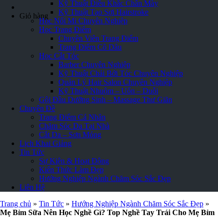
Kỹ Thuật Điêu Khắc Chân Mày
Kỹ Thuật Tạo Sợi Hairstroke
Giỏ hàng
Học Nối Mi Chuyên Nghiệp
Học Trang Điểm
Chuyên Viên Trang Điểm
Trang Điểm Cô Dâu
Học Cắt Tóc
Barber Chuyên Nghiệp
Kỹ Thuật Chải Bới Tóc Chuyên Nghiệp
Quản Lý Hair Salon Chuyên Nghiệp
Kỹ Thuật Nhuộm – Uốn – Duỗi
Gội Đầu Dưỡng Sinh – Massage Thư Giãn
Chuyên Đề
Trang Điểm Cá Nhân
Chăm Sóc Da Tại Nhà
Cắt Da – Sơn Móng
Lịch Khai Giảng
Tin Tức
Sự Kiện & Hoạt Động
Kiến Thức Làm Đẹp
Hướng Nghiệp Ngành Chăm Sóc Sắc Đẹp
Liên Hệ
Trang chủ
»
Tin Tức
»
Hướng Nghiệp Ngành Chăm Sóc Sắc Đẹp
»
Mẹ Bỉm Sữa Nên Học Nghề Gì? Top Nghề Tay Trái Cho Mẹ Bỉm