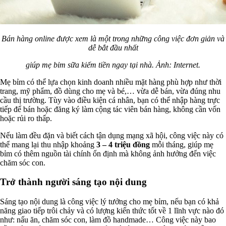
Bán hàng online được xem là một trong những công việc đơn giản và
dễ bắt đầu nhất
giúp mẹ bỉm sữa kiếm tiền ngay tại nhà. Ảnh: Internet.
Mẹ bỉm có thể lựa chọn kinh doanh nhiều mặt hàng phù hợp như thời
trang, mỹ phẩm, đồ dùng cho mẹ và bé,… vừa dễ bán, vừa đúng nhu
cầu thị trường. Tùy vào điều kiện cá nhân, bạn có thể nhập hàng trực
tiếp để bán hoặc đăng ký làm cộng tác viên bán hàng, không cần vốn
hoặc rủi ro thấp.
Nếu làm đều đặn và biết cách tận dụng mạng xã hội, công việc này có
thể mang lại thu nhập khoảng
3 – 4 triệu đồng
mỗi tháng, giúp mẹ
bỉm có thêm nguồn tài chính ổn định mà không ảnh hưởng đến việc
chăm sóc con.
Trở thành người sáng tạo nội dung
Sáng tạo nội dung là công việc lý tưởng cho mẹ bỉm, nếu bạn có khả
năng giao tiếp trôi chảy và có lượng kiến thức tốt về 1 lĩnh vực nào đó
như: nấu ăn, chăm sóc con, làm đồ handmade… Công việc này bao