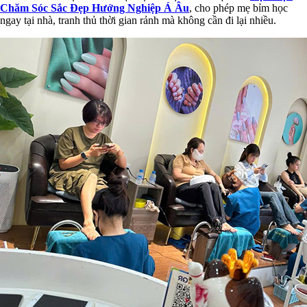
Chăm Sóc Sắc Đẹp Hướng Nghiệp Á Âu
, cho phép mẹ bỉm học
ngay tại nhà, tranh thủ thời gian rảnh mà không cần đi lại nhiều.