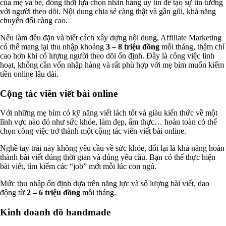
của mẹ và bé, đồng thời lựa chọn nhãn hàng uy tín để tạo sự tin tưởng
với người theo dõi. Nội dung chia sẻ càng thật và gần gũi, khả năng
chuyển đổi càng cao.
Nếu làm đều đặn và biết cách xây dựng nội dung, Affiliate Marketing
có thể mang lại thu nhập khoảng
3 – 8 triệu đồng
mỗi tháng, thậm chí
cao hơn khi có lượng người theo dõi ổn định. Đây là công việc linh
hoạt, không cần vốn nhập hàng và rất phù hợp với mẹ bỉm muốn kiếm
tiền online lâu dài.
Cộng tác viên viết bài online
Với những mẹ bỉm có kỹ năng viết lách tốt và giàu kiến thức về một
lĩnh vực nào đó như sức khỏe, làm đẹp, ẩm thực… hoàn toàn có thể
chọn công việc trở thành một cộng tác viên viết bài online.
Nghề tay trái này không yêu cầu về sức khỏe, đổi lại là khả năng hoàn
thành bài viết đúng thời gian và đúng yêu cầu. Bạn có thể thực hiện
bài viết, tìm kiếm các “job” mới mỗi lúc con ngủ.
Mức thu nhập ổn định dựa trên năng lực và số lượng bài viết, dao
động từ
2 – 6 triệu đồng
mỗi tháng.
Kinh doanh đồ handmade