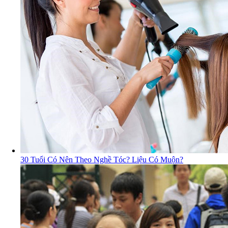
30 Tuổi Có Nên Theo Nghề Tóc? Liệu Có Muộn?