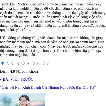
Trước khi lựa chọn việc làm cho mẹ bỉm sữa, các mẹ nên hiểu rõ kỹ
năng và kinh nghiệm hiện có để xác định công việc phù hợp. Bên
cạnh đó chị em nên cẩn thận trước thông tin lừa đảo gây nên tình trạng
“tiền mất tật mang”. Trước khi ứng tuyển bất kỳ vị trí công việc nào,
các mẹ bỉm cần quan tâm đến một số yếu tố như trang đăng tuyển
dụng, uy tín công ty cá nhân tuyển dụng, mô tả công việc, mức lương,
quyền lợi, yêu cầu…
Hiểu đúng về những công việc dành cho mẹ bỉm sữa không chỉ giúp
bạn tìm thêm thu nhập, mà còn là cách để bạn giữ lại chính mình giữa
những ngày bận rộn chăm con..Nhạy bén trước những xu hướng của
thị trường mang đến cơ hội chọn việc làm cho mẹ bỉm sữa phù hợp,
tạo ra thu nhập hấp dẫn.
☆
☆
☆
☆
☆
Điểm: 4.8 (41 bình chọn)
« BÀI VIẾT TRƯỚC
"Gần Tết Nên Kinh Doanh Gì? Những Nghề Hốt Bạc Dịp Tết"