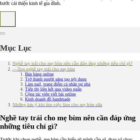
bước cải thiện kinh tế gia đình.
Mục Lục
Nghề tay trái cho mẹ bỉm nên cần đáp ứng những tiêu chí gì?
Top nghề tay trái cho mẹ bỉm
Bán hàng online
Trở thành người sáng tạo nội dung
Làm nail, trang điểm cá nhân tại nhà
Tiếp thị liên kết qua video ngắn
Cộng tác viên viết bài online
Kinh doanh đồ handmade
Những lưu ý khi tìm việc làm cho mẹ bỉm sữa
Nghề tay trái cho mẹ bỉm nên cần đáp ứng
những tiêu chí gì?
Trước khi chọn nghề, mẹ bỉm cần hiểu rõ mình cần gì, thay vì chạy