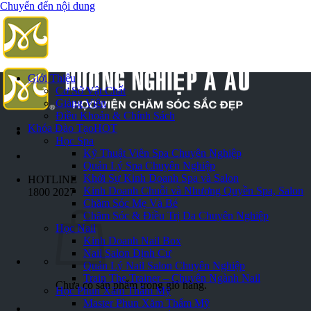
Chuyển đến nội dung
Giới Thiệu
Cơ Sở Vật Chất
Giảng Viên
Điều Khoản & Chính Sách
Khóa Đào Tạo
HOT
Học Spa
Kỹ Thuật Viên Spa Chuyên Nghiệp
Quản Lý Spa Chuyên Nghiệp
Khởi Sự Kinh Doanh Spa và Salon
HOTLINE
Kinh Doanh Chuỗi và Nhượng Quyền Spa, Salon
1800 2027
Chăm Sóc Mẹ Và Bé
Chăm Sóc & Điều Trị Da Chuyên Nghiệp
Học Nail
Kinh Doanh Nail Box
Nail Salon Định Cư
Quản Lý Nail Salon Chuyên Nghiệp
Train The Trainer – Chuyên Ngành Nail
Chưa có sản phẩm trong giỏ hàng.
Học Phun Xăm Thẩm Mỹ
Master Phun Xăm Thẩm Mỹ