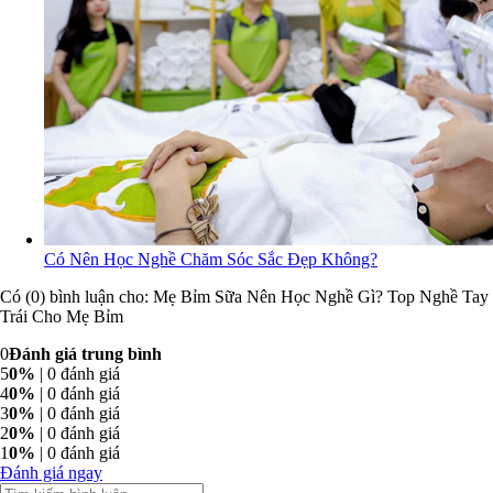
Có Nên Học Nghề Chăm Sóc Sắc Đẹp Không?
Có (0) bình luận cho: Mẹ Bỉm Sữa Nên Học Nghề Gì? Top Nghề Tay
Trái Cho Mẹ Bỉm
0
Đánh giá trung bình
5
0%
| 0 đánh giá
4
0%
| 0 đánh giá
3
0%
| 0 đánh giá
2
0%
| 0 đánh giá
1
0%
| 0 đánh giá
Đánh giá ngay