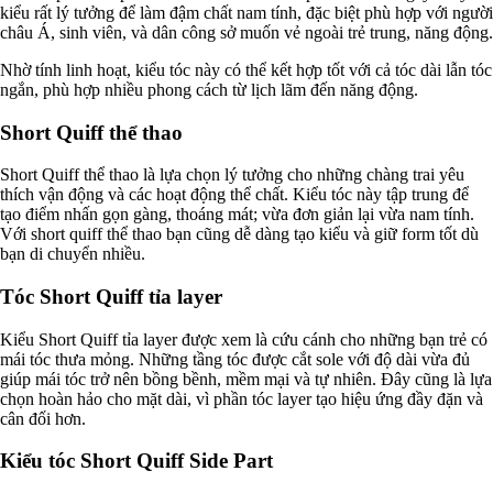
kiểu rất lý tưởng để làm đậm chất nam tính, đặc biệt phù hợp với người
châu Á, sinh viên, và dân công sở muốn vẻ ngoài trẻ trung, năng động.
Nhờ tính linh hoạt, kiểu tóc này có thể kết hợp tốt với cả tóc dài lẫn tóc
ngắn, phù hợp nhiều phong cách từ lịch lãm đến năng động.
Short Quiff thể thao
Short Quiff thể thao là lựa chọn lý tưởng cho những chàng trai yêu
thích vận động và các hoạt động thể chất. Kiểu tóc này tập trung để
tạo điểm nhấn gọn gàng, thoáng mát; vừa đơn giản lại vừa nam tính.
Với short quiff thể thao bạn cũng dễ dàng tạo kiểu và giữ form tốt dù
bạn di chuyển nhiều.
Tóc Short Quiff tỉa layer
Kiểu Short Quiff tỉa layer được xem là cứu cánh cho những bạn trẻ có
mái tóc thưa mỏng. Những tầng tóc được cắt sole với độ dài vừa đủ
giúp mái tóc trở nên bồng bềnh, mềm mại và tự nhiên. Đây cũng là lựa
chọn hoàn hảo cho mặt dài, vì phần tóc layer tạo hiệu ứng đầy đặn và
cân đối hơn.
Kiểu tóc Short Quiff Side Part