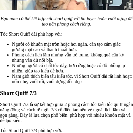
Bạn nam có thể kết hợp cắt short quiff với tỉa layer hoặc vuốt dựng để
tạo nên phong cách riêng.
Tóc Short Quiff dài phù hợp với:
Người có khuôn mặt tròn hoặc hơi ngắn, cần tạo cảm giác
gương mặt cao và thanh thoát hơn.
Phong cách lịch lãm nhưng vẫn trẻ trung, không quá cầu kỳ
nhưng vẫn đủ nổi bật.
Những người có chất tóc dày, hơi cứng hoặc có độ phồng tự
nhiên, giúp tạo kiểu dễ hơn.
Nam giới thích biến tấu kiểu tóc, vì Short Quiff dài rất linh hoạt:
uốn nhẹ, vuốt rối, vuốt dựng đều đẹp
Short Quiff 7/3
Short Quiff 7/3 là sự kết hợp giữa 2 phong cách tóc kiểu tóc quiff ngắn
năng động và cách rẽ ngôi 7/3 cổ điển tạo nên vẻ ngoài lịch lãm và
gọn gàng. Đây là lựa chọn phổ biến, phù hợp với nhiều khuôn mặt và
dễ tạo kiểu.
Tóc Short Quiff 7/3 phù hợp với: