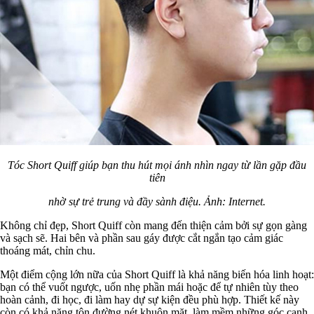
Tóc Short Quiff giúp bạn thu hút mọi ánh nhìn ngay từ lần gặp đầu
tiên
nhờ sự trẻ trung và đầy sành điệu. Ảnh: Internet.
Không chỉ đẹp, Short Quiff còn mang đến thiện cảm bởi sự gọn gàng
và sạch sẽ. Hai bên và phần sau gáy được cắt ngắn tạo cảm giác
thoáng mát, chỉn chu.
Một điểm cộng lớn nữa của Short Quiff là khả năng biến hóa linh hoạt:
bạn có thể vuốt ngược, uốn nhẹ phần mái hoặc để tự nhiên tùy theo
hoàn cảnh, đi học, đi làm hay dự sự kiện đều phù hợp. Thiết kế này
còn có khả năng tôn đường nét khuôn mặt, làm mềm những góc cạnh