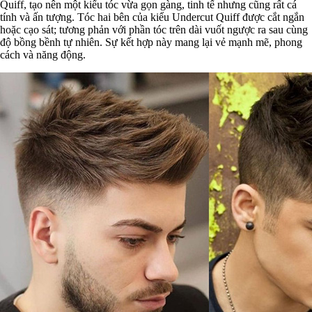
Quiff, tạo nên một kiểu tóc vừa gọn gàng, tinh tế nhưng cũng rất cá
tính và ấn tượng. Tóc hai bên của kiểu Undercut Quiff được cắt ngắn
hoặc cạo sát; tương phản với phần tóc trên dài vuốt ngược ra sau cùng
độ bồng bềnh tự nhiên. Sự kết hợp này mang lại vẻ mạnh mẽ, phong
cách và năng động.