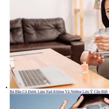
Bà Bầu Có Được Làm Nail Không Và Những Lưu Ý Cần Biết