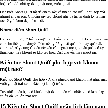
hoặc cân đối những dáng mặt tròn, vuông, dài.
Đặc biệt, Short Quiff rất dễ chăm sóc và nhanh tạo kiểu, phù hợp với
những ai bận rộn. Chỉ cần sấy tạo phồng nhẹ và tỉa lại định kỳ là mái
tóc sẽ giữ form đẹp như mới.
Nhược điểm Short Quiff
Bên cạnh những “điểm cộng” trên, kiểu tóc short quiff đôi khi sẽ khiến
cho chủ thể lộ ra khuyết điểm nếu gương mặt quá tròn hay quá dài.
Chưa kể, đây cũng là kiểu tóc yêu cầu người thợ tạo mẫu phải có kỹ
thuật cao, nếu không sẽ khó tạo hiệu ứng chuyển màu mượt mà.
Kiểu tóc Short Quiff phù hợp với khuôn
mặt nào?
Kiểu tóc Short Quiff phù hợp với khá nhiều dáng khuôn mặt như: mặt
vuông, mặt trái xoan, đặc biệt là mặt tròn.
Tuy nhiên nếu bạn có khuôn mặt dài thì nên cân nhắc vì nó làm tăng
chiều dài khuôn mặt hơn.
15 Kiểu tóc Short Quiff ngắn lịch lãm nam