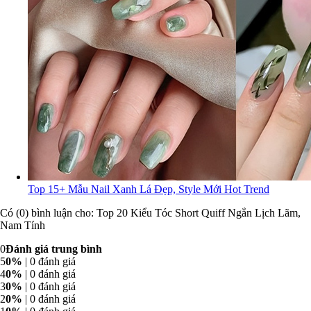
Top 15+ Mẫu Nail Xanh Lá Đẹp, Style Mới Hot Trend
Có (0) bình luận cho: Top 20 Kiểu Tóc Short Quiff Ngắn Lịch Lãm,
Nam Tính
0
Đánh giá trung bình
5
0%
| 0 đánh giá
4
0%
| 0 đánh giá
3
0%
| 0 đánh giá
2
0%
| 0 đánh giá