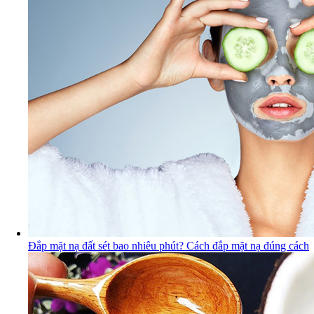
Đắp mặt nạ đất sét bao nhiêu phút? Cách đắp mặt nạ đúng cách