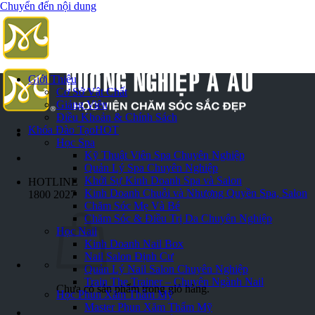
Chuyển đến nội dung
Giới Thiệu
Cơ Sở Vật Chất
Giảng Viên
Điều Khoản & Chính Sách
Khóa Đào Tạo
HOT
Học Spa
Kỹ Thuật Viên Spa Chuyên Nghiệp
Quản Lý Spa Chuyên Nghiệp
Khởi Sự Kinh Doanh Spa và Salon
HOTLINE
Kinh Doanh Chuỗi và Nhượng Quyền Spa, Salon
1800 2027
Chăm Sóc Mẹ Và Bé
Chăm Sóc & Điều Trị Da Chuyên Nghiệp
Học Nail
Kinh Doanh Nail Box
Nail Salon Định Cư
Quản Lý Nail Salon Chuyên Nghiệp
Train The Trainer – Chuyên Ngành Nail
Chưa có sản phẩm trong giỏ hàng.
Học Phun Xăm Thẩm Mỹ
Master Phun Xăm Thẩm Mỹ