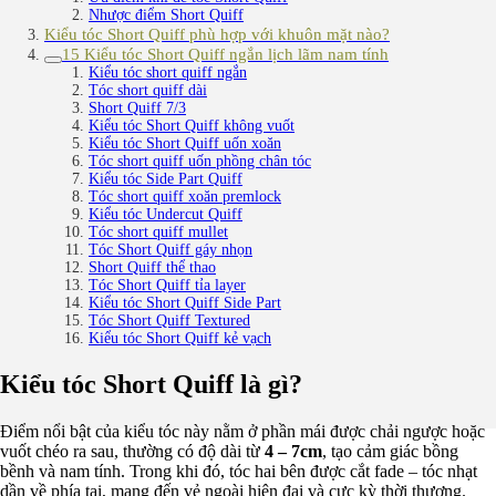
Nhược điểm Short Quiff
Kiểu tóc Short Quiff phù hợp với khuôn mặt nào?
15 Kiểu tóc Short Quiff ngắn lịch lãm nam tính
Kiểu tóc short quiff ngắn
Tóc short quiff dài
Short Quiff 7/3
Kiểu tóc Short Quiff không vuốt
Kiểu tóc Short Quiff uốn xoăn
Tóc short quiff uốn phồng chân tóc
Kiểu tóc Side Part Quiff
Tóc short quiff xoăn premlock
Kiểu tóc Undercut Quiff
Tóc short quiff mullet
Tóc Short Quiff gáy nhọn
Short Quiff thể thao
Tóc Short Quiff tỉa layer
Kiểu tóc Short Quiff Side Part
Tóc Short Quiff Textured
Kiểu tóc Short Quiff kẻ vạch
Kiểu tóc Short Quiff là gì?
Điểm nổi bật của kiểu tóc này nằm ở phần mái được chải ngược hoặc
vuốt chéo ra sau, thường có độ dài từ
4 – 7cm
, tạo cảm giác bồng
bềnh và nam tính. Trong khi đó, tóc hai bên được cắt fade – tóc nhạt
dần về phía tai, mang đến vẻ ngoài hiện đại và cực kỳ thời thượng.