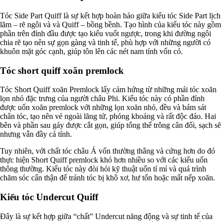
Tóc Side Part Quiff là sự kết hợp hoàn hảo giữa kiểu tóc Side Part lịch
lãm – rẽ ngôi và và Quiff – bồng bềnh. Tạo hình của kiểu tóc này gồm
phần trên đỉnh đầu được tạo kiểu vuốt ngược, trong khi đường ngôi
chia rẽ tạo nên sự gọn gàng và tinh tế, phù hợp với những người có
khuôn mặt góc cạnh, giúp tôn lên các nét nam tính vốn có.
Tóc short quiff xoăn premlock
Tóc Short Quiff xoăn Premlock lấy cảm hứng từ những mái tóc xoăn
lọn nhỏ đặc trưng của người châu Phi. Kiểu tóc này có phần đỉnh
được uốn xoăn premlock với những lọn xoăn nhỏ, đều và bám sát
chân tóc, tạo nên vẻ ngoài lãng tử, phóng khoáng và rất độc đáo. Hai
bên và phần sau gáy được cắt gọn, giúp tổng thể trông cân đối, sạch sẽ
nhưng vẫn đầy cá tính.
Tuy nhiên, với chất tóc châu Á vốn thường thẳng và cứng hơn do đó
thực hiện Short Quiff premlock khó hơn nhiều so với các kiểu uốn
thông thường. Kiểu tóc này đòi hỏi kỹ thuật uốn tỉ mỉ và quá trình
chăm sóc cẩn thận để tránh tóc bị khô xơ, hư tổn hoặc mất nếp xoăn.
Kiểu tóc Undercut Quiff
Đây là sự kết hợp giữa “chất” Undercut năng động và sự tinh tế của