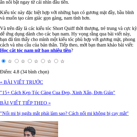
ấn nổi bật ngay từ cái nhìn đầu tiên.
Kiểu tóc này đặc biệt hợp với những bạn có gương mặt đầy, bầu bĩnh
và muốn tạo cảm giác gọn gàng, nam tính hơn.
Và trên đây là các kiểu tóc Short Quiff thời thượng, trẻ trung và cực kỳ
dễ ứng dụng dành cho các bạn nam. Hy vọng rằng qua bài viết này,
bạn đã tìm thấy cho mình một kiểu tóc phù hợp với gương mặt, phong
cách và nhu cầu của bản thân. Tiếp theo, mời bạn tham khảo bài viết:
Học cắt tóc nam nữ bao nhiêu tiền
?
☆
☆
☆
☆
☆
Điểm: 4.8 (34 bình chọn)
« BÀI VIẾT TRƯỚC
"15+ Cách Kẹp Tóc Càng Cua Đẹp, Xinh Xắn, Đơn Giản"
BÀI VIẾT TIẾP THEO »
"Nối mi bị ngứa mắt phải làm sao? Cách nối mi không bị cay mắt"