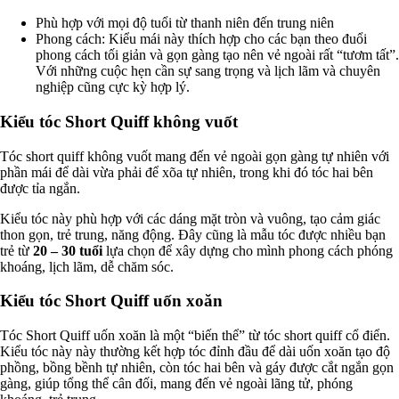
Phù hợp với mọi độ tuổi từ thanh niên đến trung niên
Phong cách: Kiểu mái này thích hợp cho các bạn theo đuổi
phong cách tối giản và gọn gàng tạo nên vẻ ngoài rất “tươm tất”.
Với những cuộc hẹn cần sự sang trọng và lịch lãm và chuyên
nghiệp cũng cực kỳ hợp lý.
Kiểu tóc Short Quiff không vuốt
Tóc short quiff không vuốt mang đến vẻ ngoài gọn gàng tự nhiên với
phần mái để dài vừa phải để xõa tự nhiên, trong khi đó tóc hai bên
được tỉa ngắn.
Kiểu tóc này phù hợp với các dáng mặt tròn và vuông, tạo cảm giác
thon gọn, trẻ trung, năng động. Đây cũng là mẫu tóc được nhiều bạn
trẻ từ
20 – 30 tuổi
lựa chọn để xây dựng cho mình phong cách phóng
khoáng, lịch lãm, dễ chăm sóc.
Kiểu tóc Short Quiff uốn xoăn
Tóc Short Quiff uốn xoăn là một “biến thể” từ tóc short quiff cổ điển.
Kiểu tóc này này thường kết hợp tóc đỉnh đầu để dài uốn xoăn tạo độ
phồng, bồng bềnh tự nhiên, còn tóc hai bên và gáy được cắt ngắn gọn
gàng, giúp tổng thể cân đối, mang đến vẻ ngoài lãng tử, phóng