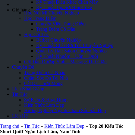
Kỹ Thuật Điêu Khắc Chân Mày
Kỹ Thuật Tạo Sợi Hairstroke
Giỏ hàng
Học Nối Mi Chuyên Nghiệp
Học Trang Điểm
Chuyên Viên Trang Điểm
Trang Điểm Cô Dâu
Học Cắt Tóc
Barber Chuyên Nghiệp
Kỹ Thuật Chải Bới Tóc Chuyên Nghiệp
Quản Lý Hair Salon Chuyên Nghiệp
Kỹ Thuật Nhuộm – Uốn – Duỗi
Gội Đầu Dưỡng Sinh – Massage Thư Giãn
Chuyên Đề
Trang Điểm Cá Nhân
Chăm Sóc Da Tại Nhà
Cắt Da – Sơn Móng
Lịch Khai Giảng
Tin Tức
Sự Kiện & Hoạt Động
Kiến Thức Làm Đẹp
Hướng Nghiệp Ngành Chăm Sóc Sắc Đẹp
Liên Hệ
Trang chủ
»
Tin Tức
»
Kiến Thức Làm Đẹp
»
Top 20 Kiểu Tóc
Short Quiff Ngắn Lịch Lãm, Nam Tính