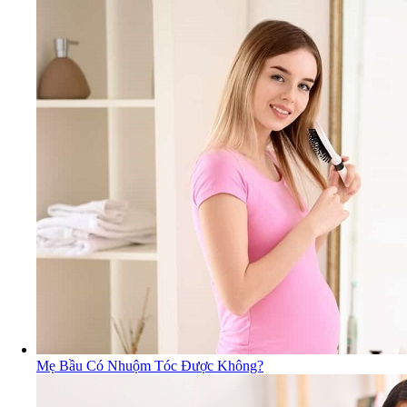
Mẹ Bầu Có Nhuộm Tóc Được Không?