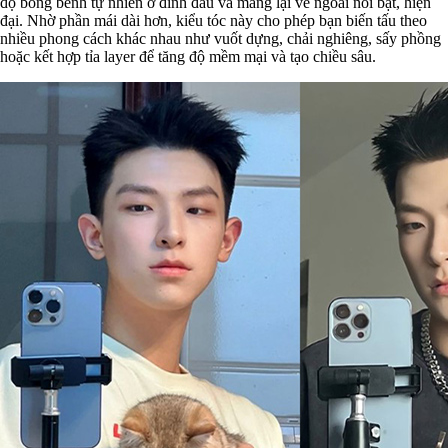
độ bồng bềnh tự nhiên ở đỉnh đầu và mang lại vẻ ngoài nổi bật, hiện
đại. Nhờ phần mái dài hơn, kiểu tóc này cho phép bạn biến tấu theo
nhiều phong cách khác nhau như vuốt dựng, chải nghiêng, sấy phồng
hoặc kết hợp tỉa layer để tăng độ mềm mại và tạo chiều sâu.