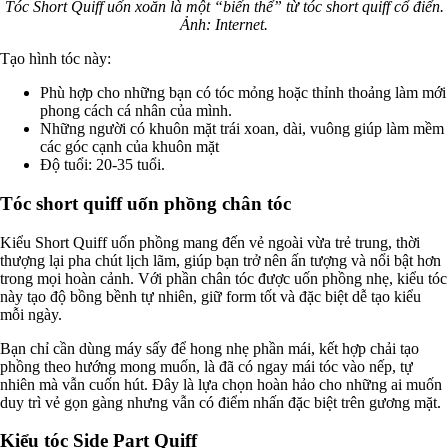
Tóc Short Quiff uốn xoăn là một “biến thể” từ tóc short quiff cổ điển.
Ảnh: Internet.
Tạo hình tóc này:
Phù hợp cho những bạn có tóc mỏng hoặc thỉnh thoảng làm mới
phong cách cá nhân của mình.
Những người có khuôn mặt trái xoan, dài, vuông giúp làm mềm
các góc cạnh của khuôn mặt
Độ tuổi: 20-35 tuổi.
Tóc short quiff uốn phồng chân tóc
Kiểu Short Quiff uốn phồng mang đến vẻ ngoài vừa trẻ trung, thời
thượng lại pha chút lịch lãm, giúp bạn trở nên ấn tượng và nổi bật hơn
trong mọi hoàn cảnh. Với phần chân tóc được uốn phồng nhẹ, kiểu tóc
này tạo độ bồng bềnh tự nhiên, giữ form tốt và đặc biệt dễ tạo kiểu
mỗi ngày.
Bạn chỉ cần dùng máy sấy để hong nhẹ phần mái, kết hợp chải tạo
phồng theo hướng mong muốn, là đã có ngay mái tóc vào nếp, tự
nhiên mà vẫn cuốn hút. Đây là lựa chọn hoàn hảo cho những ai muốn
duy trì vẻ gọn gàng nhưng vẫn có điểm nhấn đặc biệt trên gương mặt.
Kiểu tóc Side Part Quiff