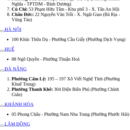
Nghĩa - TPTDM - Bình Dương)
Củ Chi:
53 Phạm Hữu Tâm - Khu phố 3 - X. Tân An Hội
Châu Đức:
22 Nguyễn Văn Trỗi - X. Ngãi Giao (Bà Rịa -
Vũng Tàu)
HÀ NỘI
100 Khúc Thừa Dụ - Phường Cầu Giấy (Phường Dịch Vọng)
HUẾ
88 Ngô Quyền - Phường Thuận Hoá
ĐÀ NẴNG
Phường Cẩm Lệ:
195 – 197 Xô Viết Nghệ Tĩnh (Phường
Khuê Trung)
Phường Thanh Khê:
304 Điện Biên Phủ (Phường Chính
Gián)
KHÁNH HÒA
05 Phong Châu - Phường Nam Nha Trang (Phường Phước Hải)
LÂM ĐỒNG