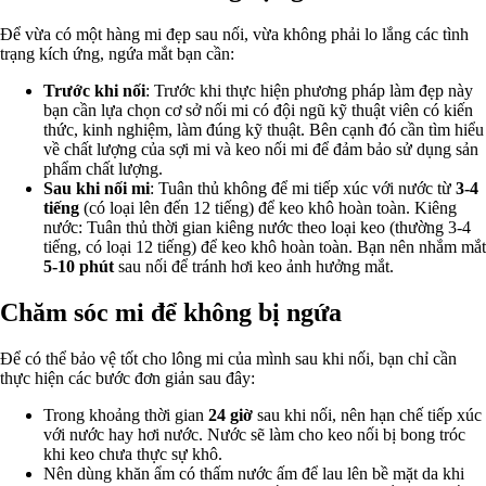
Để vừa có một hàng mi đẹp sau nối, vừa không phải lo lắng các tình
trạng kích ứng, ngứa mắt bạn cần:
Trước khi nối
: Trước khi thực hiện phương pháp làm đẹp này
bạn cần lựa chọn cơ sở nối mi có đội ngũ kỹ thuật viên có kiến
thức, kinh nghiệm, làm đúng kỹ thuật. Bên cạnh đó cần tìm hiểu
về chất lượng của sợi mi và keo nối mi để đảm bảo sử dụng sản
phẩm chất lượng.
Sau khi nối mi
: Tuân thủ không để mi tiếp xúc với nước từ
3-4
tiếng
(có loại lên đến 12 tiếng) để keo khô hoàn toàn. Kiêng
nước: Tuân thủ thời gian kiêng nước theo loại keo (thường 3-4
tiếng, có loại 12 tiếng) để keo khô hoàn toàn. Bạn nên nhắm mắt
5-10 phút
sau nối để tránh hơi keo ảnh hưởng mắt.
Chăm sóc mi để không bị ngứa
Để có thể bảo vệ tốt cho lông mi của mình sau khi nối, bạn chỉ cần
thực hiện các bước đơn giản sau đây:
Trong khoảng thời gian
24 giờ
sau khi nối, nên hạn chế tiếp xúc
với nước hay hơi nước. Nước sẽ làm cho keo nối bị bong tróc
khi keo chưa thực sự khô.
Nên dùng khăn ẩm có thấm nước ấm để lau lên bề mặt da khi