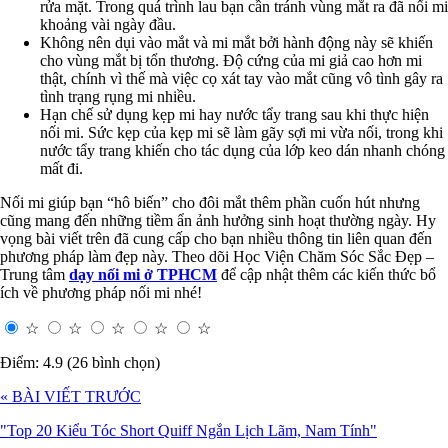
rửa mặt. Trong quá trình lau bạn cần tránh vùng mắt ra đã nối mi
khoảng vài ngày đầu.
Không nên dụi vào mắt và mi mắt bởi hành động này sẽ khiến
cho vùng mắt bị tổn thương. Độ cứng của mi giả cao hơn mi
thật, chính vì thế mà việc cọ xát tay vào mắt cũng vô tình gây ra
tình trạng rụng mi nhiều.
Hạn chế sử dụng kẹp mi hay nước tẩy trang sau khi thực hiện
nối mi. Sức kẹp của kẹp mi sẽ làm gãy sợi mi vừa nối, trong khi
nước tẩy trang khiến cho tác dụng của lớp keo dán nhanh chóng
mất đi.
Nối mi giúp bạn “hô biến” cho đôi mắt thêm phần cuốn hút nhưng
cũng mang đến những tiềm ẩn ảnh hưởng sinh hoạt thường ngày. Hy
vọng bài viết trên đã cung cấp cho bạn nhiều thông tin liên quan đến
phương pháp làm đẹp này. Theo dõi Học Viện Chăm Sóc Sắc Đẹp –
Trung tâm
dạy nối mi ở TPHCM
để cập nhật thêm các kiến thức bổ
ích về phương pháp nối mi nhé!
☆
☆
☆
☆
☆
Điểm: 4.9 (26 bình chọn)
« BÀI VIẾT TRƯỚC
"Top 20 Kiểu Tóc Short Quiff Ngắn Lịch Lãm, Nam Tính"