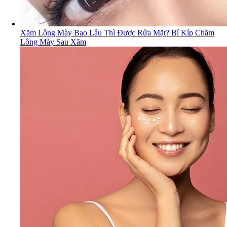
Xăm Lông Mày Bao Lâu Thì Được Rửa Mặt? Bí Kíp Chăm
Lông Mày Sau Xăm