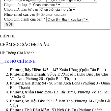
Chọn khóa học *
Chọn thời gian tư vấn
Nhập email của bạn
Chọn tỉnh thành của bạn *
LIÊN HỆ
CHĂM SÓC SẮC ĐẸP Á ÂU
Hệ Thống Chi Nhánh
TP. HỒ CHÍ MINH
Phường Bảy Hiền:
145 – 147 Xuân Hồng (Quận Tân Bình)
Phường Bình Thạnh:
Số 02 Đường số 1 (Khu Biệt Thự Chu
Văn An - Phường 26 - Quận Bình Thạnh)
Phường Gia Định:
94 - 96 Phan Xích Long (Phường 3 - Quận
Bình Thạnh)
Phường Xuân Hoà:
259B Hai Bà Trưng (Phường Võ Thị Sáu
- Quận 3)
Phường An Hội Tây:
593 Lê Văn Thọ (Phường 14 - Quận Gò
Vấp)
Phường Thủ Dầu Một:
153 Ngô Gia Tự (Phường Chánh