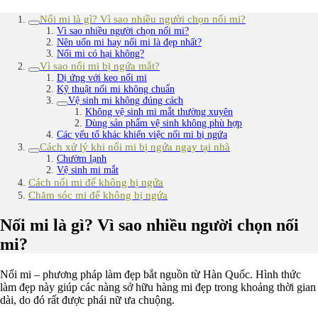
Nối mi là gì? Vì sao nhiều người chọn nối mi?
Vì sao nhiều người chọn nối mi?
Nên uốn mi hay nối mi là đẹp nhất?
Nối mi có hại không?
Vì sao nối mi bị ngứa mắt?
Dị ứng với keo nối mi
Kỹ thuật nối mi không chuẩn
Vệ sinh mi không đúng cách
Không vệ sinh mi mắt thường xuyên
Dùng sản phẩm vệ sinh không phù hợp
Các yếu tố khác khiến việc nối mi bị ngứa
Cách xử lý khi nối mi bị ngứa ngay tại nhà
Chườm lạnh
Vệ sinh mi mắt
Cách nối mi để không bị ngứa
Chăm sóc mi để không bị ngứa
Nối mi là gì? Vì sao nhiều người chọn nối
mi?
Nối mi – phương pháp làm đẹp bắt nguồn từ Hàn Quốc. Hình thức
làm đẹp này giúp các nàng sở hữu hàng mi đẹp trong khoảng thời gian
dài, do đó rất được phái nữ ưa chuộng.