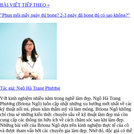
BÀI VIẾT TIẾP THEO »
"Phun môi mấy ngày thì bong? 2-3 ngày đã bong thì có sao không?"
Tác giả: Ngô Hà Trang Phương
Với kinh nghiệm nhiều năm trong nghề làm đẹp, Ngô Hà Trang
Phương (Briona Ngô) luôn cập nhật những xu hướng mới nhất về các
kỹ thuật nối mi, phun xăm thẩm mỹ và làm móng. Briona Ngô không
chỉ chia sẻ những kiến thức chuyên sâu về kỹ thuật làm đẹp mà còn
cung cấp các thông tin hữu ích về cách chăm sóc sau khi làm đẹp.
Những bài viết của Briona Ngô dựa trên kinh nghiệm thực tế của cô
và được tham vấn bởi các chuyên gia làm đẹp. Nhờ đó, độc giả có thể