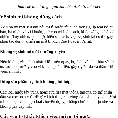
hạn chế tình trạng ngứa khi nối mi. Ảnh: Internet
Vệ sinh mi không đúng cách
Vệ sinh mi mắt sau khi nối mi là bước rất quan trọng giúp loại bỏ bụi
bẩn, bã nhờn và vi khuẩn, giữ cho mi luôn sạch, khỏe và hạn chế viêm
nhiễm. Tuy nhiên, nếu thực hiện sai cách, việc vệ sinh lại có thể gây
phản tác dụng, khiến mí mắt bị kích ứng hoặc ngứa rát.
Không vệ sinh mi mắt thường xuyên
Nếu không vệ sinh ít nhất
1 lần
trên ngày, bụi bẩn và dầu thừa sẽ tích
tụ, tạo môi trường cho vi khuẩn phát triển, gây ngứa, đỏ và thậm chí
viêm mí mắt.
Dùng sản phẩm vệ sinh không phù hợp
Các loại nước tẩy trang hoặc sữa rửa mặt thông thường có thể chứa
dầu và các hoạt chất dễ gây kích ứng cho vùng da mắt nhạy cảm. Với
mi nối, bạn cần chọn loại chuyên dụng, không chứa dầu, dịu nhẹ và
không gây cay mắt.
Các yếu tố khác khiến việc nối mi bị ngứa