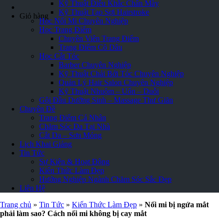
Kỹ Thuật Điêu Khắc Chân Mày
Kỹ Thuật Tạo Sợi Hairstroke
Giỏ hàng
Học Nối Mi Chuyên Nghiệp
Học Trang Điểm
Chuyên Viên Trang Điểm
Trang Điểm Cô Dâu
Học Cắt Tóc
Barber Chuyên Nghiệp
Kỹ Thuật Chải Bới Tóc Chuyên Nghiệp
Quản Lý Hair Salon Chuyên Nghiệp
Kỹ Thuật Nhuộm – Uốn – Duỗi
Gội Đầu Dưỡng Sinh – Massage Thư Giãn
Chuyên Đề
Trang Điểm Cá Nhân
Chăm Sóc Da Tại Nhà
Cắt Da – Sơn Móng
Lịch Khai Giảng
Tin Tức
Sự Kiện & Hoạt Động
Kiến Thức Làm Đẹp
Hướng Nghiệp Ngành Chăm Sóc Sắc Đẹp
Liên Hệ
Trang chủ
»
Tin Tức
»
Kiến Thức Làm Đẹp
»
Nối mi bị ngứa mắt
phải làm sao? Cách nối mi không bị cay mắt