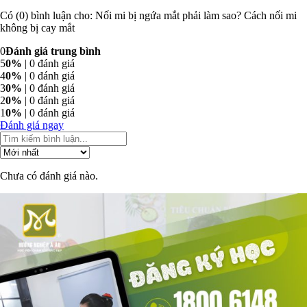
Có (0) bình luận cho: Nối mi bị ngứa mắt phải làm sao? Cách nối mi
không bị cay mắt
0
Đánh giá trung bình
5
0%
| 0 đánh giá
4
0%
| 0 đánh giá
3
0%
| 0 đánh giá
2
0%
| 0 đánh giá
1
0%
| 0 đánh giá
Đánh giá ngay
Chưa có đánh giá nào.