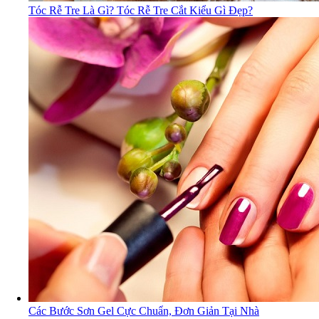
Tóc Rễ Tre Là Gì? Tóc Rễ Tre Cắt Kiểu Gì Đẹp?
Các Bước Sơn Gel Cực Chuẩn, Đơn Giản Tại Nhà