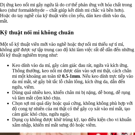
Dị ứng keo nối mi gây ngứa là do cơ thể phản ứng với hóa chất trong
keo (như formaldehyde – chất giúp kết dính mi chắc và bền hơn).
Hoặc do tay nghề của kỹ thuật viên còn yếu, dán keo dính vào da,
mắt.
Kỹ thuật nối mi không chuẩn
Một số kỹ thuật viên mới vào nghề hoặc thợ nối mi thiếu sự tỉ mỉ,
không giữ được sự tập trung cao độ khi làm việc rất dễ dẫn đến những
lỗi kỹ thuật nghiêm trọng như:
Keo dính vào da mí, gây cảm giác đau rát, ngứa và kích ứng.
Thông thường, keo nối mi được dán vào sợi mi thật, cách chân
mi một khoảng an toàn từ
0.5-1mm
. Nếu keo dính trực tiếp vào
da mí mắt, sẽ gây bít tắc lỗ chân lông, kích ứng da, dẫn đến
ngứa, viêm.
Dùng quá nhiều keo, khiến chân mi bị nặng, dễ bong, dễ rụng
và làm mắt cộm khó chịu.
Chọn sợi mi quá dày hoặc quá cứng, không không phù hợp với
độ cong tự nhiên của mi thật có thể gây cọ xát vào mí mắt, tạo
cảm giác khó chịu, ngứa ngáy.
Dụng cụ không được khử trùng kỹ, tạo điều kiện cho vi khuẩn
xâm nhập, khiến mí mắt sưng đỏ hoặc viêm.