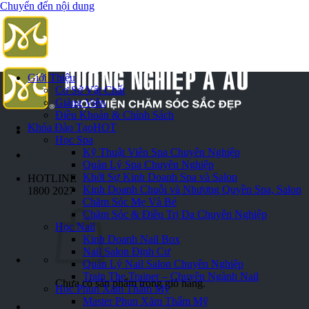
Chuyển đến nội dung
Giới Thiệu
Cơ Sở Vật Chất
Giảng Viên
Điều Khoản & Chính Sách
Khóa Đào Tạo
HOT
Học Spa
Kỹ Thuật Viên Spa Chuyên Nghiệp
Quản Lý Spa Chuyên Nghiệp
Khởi Sự Kinh Doanh Spa và Salon
HOTLINE
Kinh Doanh Chuỗi và Nhượng Quyền Spa, Salon
1800 2027
Chăm Sóc Mẹ Và Bé
Chăm Sóc & Điều Trị Da Chuyên Nghiệp
Học Nail
Kinh Doanh Nail Box
Nail Salon Định Cư
Quản Lý Nail Salon Chuyên Nghiệp
Train The Trainer – Chuyên Ngành Nail
Chưa có sản phẩm trong giỏ hàng.
Học Phun Xăm Thẩm Mỹ
Master Phun Xăm Thẩm Mỹ