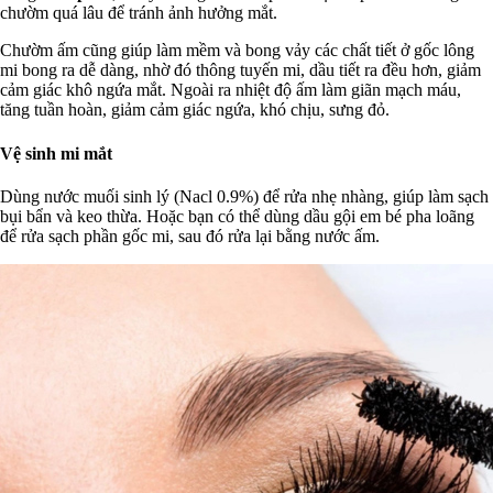
chườm quá lâu để tránh ảnh hưởng mắt.
Chườm ấm cũng giúp làm mềm và bong vảy các chất tiết ở gốc lông
mi bong ra dễ dàng, nhờ đó thông tuyến mi, dầu tiết ra đều hơn, giảm
cảm giác khô ngứa mắt. Ngoài ra nhiệt độ ấm làm giãn mạch máu,
tăng tuần hoàn, giảm cảm giác ngứa, khó chịu, sưng đỏ.
Vệ sinh mi mắt
Dùng nước muối sinh lý (Nacl 0.9%) để rửa nhẹ nhàng, giúp làm sạch
bụi bẩn và keo thừa. Hoặc bạn có thể dùng dầu gội em bé pha loãng
để rửa sạch phần gốc mi, sau đó rửa lại bằng nước ấm.