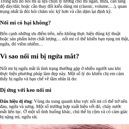
Trong khi đó nối mi là lựa chọn lý tưởng cho mi ngắn, thưa, cần tăng
độ dày/dài; hoặc cần thay đổi kiểu dáng mi (classic, volume,…), quan
trọng nhất là đòi hỏi chăm sóc kỹ hơn và cần dặm lại định kỳ.
Nối mi có hại không?
Bên cạnh những ưu điểm trên, nếu không thực hiện đúng kỹ thuật
hoặc sản phẩm kém chất lượng… nối mi có thể khiến bạn rụng mi thật,
ngứa, đỏ viêm nhiễm…
Vì sao nối mi bị ngứa mắt?
Nối mi bị ngứa mắt là tình trạng thường gặp ở nhiều người sau khi
thực hiện phương pháp làm đẹp này. Một số lý do khiến chị em cảm
thấy bị ngứa và hạn chế về tầm nhìn là do:
Dị ứng với keo nối mi
Dấu hiệu dị ứng
: Vùng da xung quanh khu vực nối mi có thể trở nên
đau, ngứa và sưng. Một số trường hợp xuất hiện vết đỏ, chảy nước
mắt liên tục. Ở một số tình huống khác, chủ thể bị cộm và có cảm giác
bị nặng mí, ngứa rát.