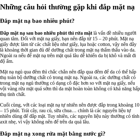
Những câu hỏi thường gặp khi đắp mặt nạ
Đắp mặt nạ bao nhiêu phút?
Đắp mặt nạ sau bao nhiêu phút thì rửa mặt
là vấn đề nhiều người
quan tâm. Đối với mặt nạ giấy, bạn nên đắp từ 15 – 20 phút. Mặt nạ
giấy được làm từ các chất liệu như giấy, lụa hoặc cotton, vậy nên đây
là khoảng thời gian đủ để dưỡng chất trong mặt nạ thẩm thấu vào da.
Ngoài ra nếu để mặt nạ trên mặt quá lâu dễ khiến da bị khô và mất đi
độ ẩm.
Mặt nạ ngủ qua đêm thì chắc chắn nên đắp qua đêm để da có thể hấp
thụ toàn bộ dưỡng chất có trong mặt nạ. Ngoài ra, các dưỡng chất có
trong mặt nạ ngủ thường có dạng cô đặc hơn so với mặt nạ giấy, nếu
vội vàng rửa mặt quá sớm thì da mặt hoàn toàn không có khả năng hấp
thụ tinh chất.
Cuối cùng, với các loại mặt nạ tự nhiên nên được đắp trong khoảng 10
– 15 phút. Trái cây, rau củ, sữa chua… chính là các nguyên liệu tự
nhiên dùng để đắp mặt. Tuy nhiên, các nguyên liệu này thường có tính
axit nhẹ, vì vậy không nên để trên da quá lâu.
Đắp mặt nạ xong rửa mặt bằng nước gì?