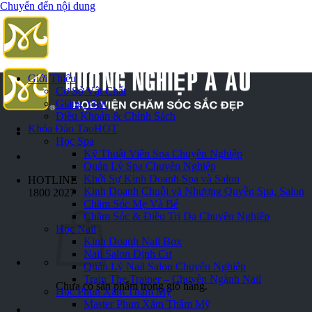
Chuyển đến nội dung
Giới Thiệu
Cơ Sở Vật Chất
Giảng Viên
Điều Khoản & Chính Sách
Khóa Đào Tạo
HOT
Học Spa
Kỹ Thuật Viên Spa Chuyên Nghiệp
Quản Lý Spa Chuyên Nghiệp
Khởi Sự Kinh Doanh Spa và Salon
HOTLINE
Kinh Doanh Chuỗi và Nhượng Quyền Spa, Salon
1800 2027
Chăm Sóc Mẹ Và Bé
Chăm Sóc & Điều Trị Da Chuyên Nghiệp
Học Nail
Kinh Doanh Nail Box
Nail Salon Định Cư
Quản Lý Nail Salon Chuyên Nghiệp
Train The Trainer – Chuyên Ngành Nail
Chưa có sản phẩm trong giỏ hàng.
Học Phun Xăm Thẩm Mỹ
Master Phun Xăm Thẩm Mỹ