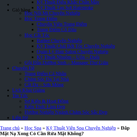
Kỹ Thuật Điêu Khắc Chân Mày
Kỹ Thuật Tạo Sợi Hairstroke
Giỏ hàng
Học Nối Mi Chuyên Nghiệp
Học Trang Điểm
Chuyên Viên Trang Điểm
Trang Điểm Cô Dâu
Học Cắt Tóc
Barber Chuyên Nghiệp
Kỹ Thuật Chải Bới Tóc Chuyên Nghiệp
Quản Lý Hair Salon Chuyên Nghiệp
Kỹ Thuật Nhuộm – Uốn – Duỗi
Gội Đầu Dưỡng Sinh – Massage Thư Giãn
Chuyên Đề
Trang Điểm Cá Nhân
Chăm Sóc Da Tại Nhà
Cắt Da – Sơn Móng
Lịch Khai Giảng
Tin Tức
Sự Kiện & Hoạt Động
Kiến Thức Làm Đẹp
Hướng Nghiệp Ngành Chăm Sóc Sắc Đẹp
Liên Hệ
Trang chủ
»
Học Spa
»
Kỹ Thuật Viên Spa Chuyên Nghiệp
»
Đắp
Mặt Nạ Xong Có Cần Rửa Mặt Không?