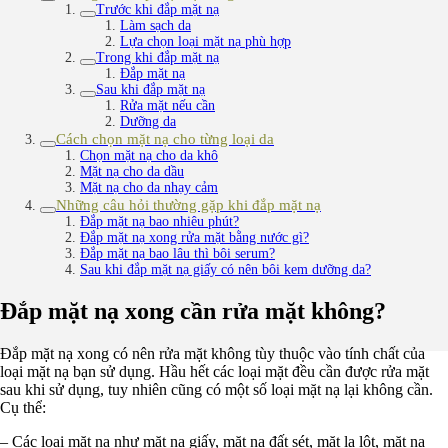
Trước khi đắp mặt nạ
Làm sạch da
Lựa chọn loại mặt nạ phù hợp
Trong khi đắp mặt nạ
Đắp mặt nạ
Sau khi đắp mặt nạ
Rửa mặt nếu cần
Dưỡng da
Cách chọn mặt nạ cho từng loại da
Chọn mặt nạ cho da khô
Mặt nạ cho da dầu
Mặt nạ cho da nhạy cảm
Những câu hỏi thường gặp khi đắp mặt nạ
Đắp mặt nạ bao nhiêu phút?
Đắp mặt nạ xong rửa mặt bằng nước gì?
Đắp mặt nạ bao lâu thì bôi serum?
Sau khi đắp mặt nạ giấy có nên bôi kem dưỡng da?
Đắp mặt nạ xong cần rửa mặt không?
Đắp mặt nạ xong có nên rửa mặt không tùy thuộc vào tính chất của
loại mặt nạ bạn sử dụng. Hầu hết các loại mặt đều cần được rửa mặt
sau khi sử dụng, tuy nhiên cũng có một số loại mặt nạ lại không cần.
Cụ thể:
– Các loại mặt nạ như mặt nạ giấy, mặt nạ đất sét, mặt lạ lột, mặt nạ