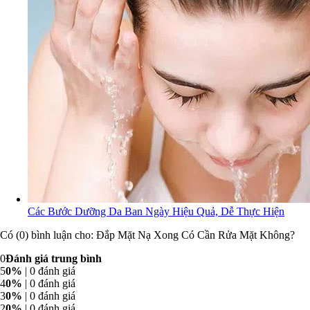
Các Bước Dưỡng Da Ban Ngày Hiệu Quả, Dễ Thực Hiện
Có (0) bình luận cho: Đắp Mặt Nạ Xong Có Cần Rửa Mặt Không?
0
Đánh giá trung bình
5
0%
| 0 đánh giá
4
0%
| 0 đánh giá
3
0%
| 0 đánh giá
2
0%
| 0 đánh giá