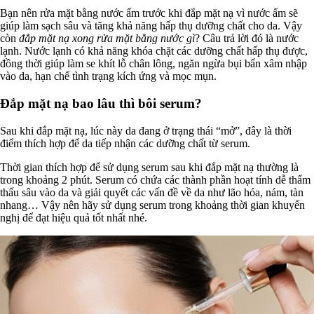
Bạn nên rửa mặt bằng nước ấm trước khi đắp mặt nạ vì nước ấm sẽ
giúp làm sạch sâu và tăng khả năng hấp thụ dưỡng chất cho da. Vậy
còn
đắp mặt nạ xong rửa mặt bằng nước gì
? Câu trả lời đó là nước
lạnh. Nước lạnh có khả năng khóa chặt các dưỡng chất hấp thụ được,
đồng thời giúp làm se khít lỗ chân lông, ngăn ngừa bụi bẩn xâm nhập
vào da, hạn chế tình trạng kích ứng và mọc mụn.
Đắp mặt nạ bao lâu thì bôi serum?
Sau khi đắp mặt nạ, lúc này da đang ở trạng thái “mở”, đây là thời
điểm thích hợp để da tiếp nhận các dưỡng chất từ serum.
Thời gian thích hợp để sử dụng serum sau khi đắp mặt nạ thường là
trong khoảng 2 phút. Serum có chứa các thành phần hoạt tính dễ thẩm
thấu sâu vào da và giải quyết các vấn đề về da như lão hóa, nám, tàn
nhang… Vậy nên hãy sử dụng serum trong khoảng thời gian khuyến
nghị để đạt hiệu quả tốt nhất nhé.