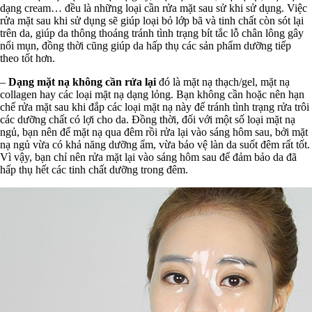
dạng cream… đều là những loại cần rửa mặt sau sử khi sử dụng. Việc
rửa mặt sau khi sử dụng sẽ giúp loại bỏ lớp bã và tinh chất còn sót lại
trên da, giúp da thông thoáng tránh tình trạng bít tắc lỗ chân lông gây
nổi mụn, đồng thời cũng giúp da hấp thụ các sản phẩm dưỡng tiếp
theo tốt hơn.
–
Dạng mặt nạ không cần rửa lại
đó là mặt nạ thạch/gel, mặt nạ
collagen hay các loại mặt nạ dạng lỏng. Bạn không cần hoặc nên hạn
chế rửa mặt sau khi đắp các loại mặt nạ này để tránh tình trạng rửa trôi
các dưỡng chất có lợi cho da. Đồng thời, đối với một số loại mặt nạ
ngủ, bạn nên để mặt nạ qua đêm rồi rửa lại vào sáng hôm sau, bởi mặt
nạ ngủ vừa có khả năng dưỡng ẩm, vừa bảo vệ làn da suốt đêm rất tốt.
Vì vậy, bạn chỉ nên rửa mặt lại vào sáng hôm sau để đảm bảo da đã
hấp thụ hết các tinh chất dưỡng trong đêm.