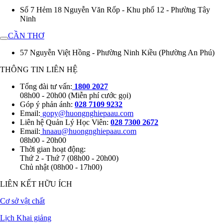
Số 7 Hẻm 18 Nguyễn Văn Rốp - Khu phố 12 - Phường Tây
Ninh
CẦN THƠ
57 Nguyễn Việt Hồng - Phường Ninh Kiều (Phường An Phú)
THÔNG TIN LIÊN HỆ
Tổng đài tư vấn:
1800 2027
08h00 - 20h00 (Miễn phí cước gọi)
Góp ý phản ánh:
028 7109 9232
Email:
gopy@huongnghiepaau.com
Liên hệ Quản Lý Học Viên:
028 7300 2672
Email:
hnaau@huongnghiepaau.com
08h00 - 20h00
Thời gian hoạt động:
Thứ 2 - Thứ 7 (08h00 - 20h00)
Chủ nhật (08h00 - 17h00)
LIÊN KẾT HỮU ÍCH
Cơ sở vật chất
Lịch Khai giảng