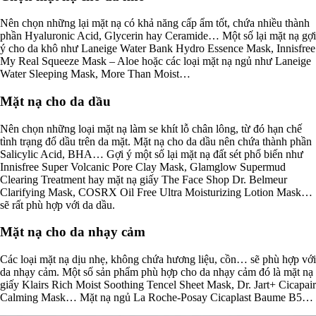
Nên chọn những lại mặt nạ có khả năng cấp ẩm tốt, chứa nhiều thành
phần Hyaluronic Acid, Glycerin hay Ceramide… Một số lại mặt nạ gợi
ý cho da khô như Laneige Water Bank Hydro Essence Mask, Innisfree
My Real Squeeze Mask – Aloe hoặc các loại mặt nạ ngủ như Laneige
Water Sleeping Mask, More Than Moist…
Mặt nạ cho da dầu
Nên chọn những loại mặt nạ làm se khít lỗ chân lông, từ đó hạn chế
tình trạng đổ dầu trên da mặt. Mặt nạ cho da dầu nên chứa thành phần
Salicylic Acid, BHA… Gợi ý một số lại mặt nạ đất sét phổ biến như
Innisfree Super Volcanic Pore Clay Mask, Glamglow Supermud
Clearing Treatment hay mặt nạ giấy The Face Shop Dr. Belmeur
Clarifying Mask, COSRX Oil Free Ultra Moisturizing Lotion Mask…
sẽ rất phù hợp với da dầu.
Mặt nạ cho da nhạy cảm
Các loại mặt nạ dịu nhẹ, không chứa hương liệu, cồn… sẽ phù hợp với
da nhạy cảm. Một số sản phẩm phù hợp cho da nhạy cảm đó là mặt nạ
giấy Klairs Rich Moist Soothing Tencel Sheet Mask, Dr. Jart+ Cicapair
Calming Mask… Mặt nạ ngủ La Roche-Posay Cicaplast Baume B5…