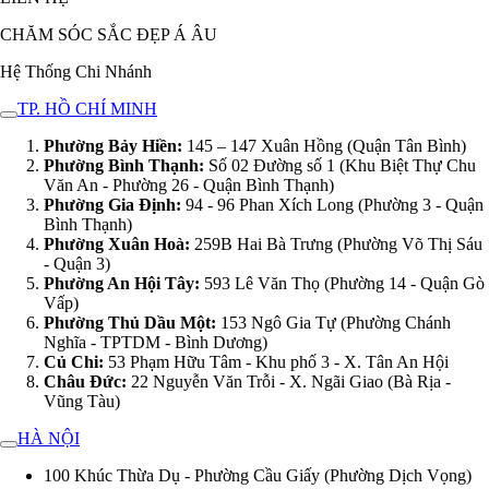
CHĂM SÓC SẮC ĐẸP Á ÂU
Hệ Thống Chi Nhánh
TP. HỒ CHÍ MINH
Phường Bảy Hiền:
145 – 147 Xuân Hồng (Quận Tân Bình)
Phường Bình Thạnh:
Số 02 Đường số 1 (Khu Biệt Thự Chu
Văn An - Phường 26 - Quận Bình Thạnh)
Phường Gia Định:
94 - 96 Phan Xích Long (Phường 3 - Quận
Bình Thạnh)
Phường Xuân Hoà:
259B Hai Bà Trưng (Phường Võ Thị Sáu
- Quận 3)
Phường An Hội Tây:
593 Lê Văn Thọ (Phường 14 - Quận Gò
Vấp)
Phường Thủ Dầu Một:
153 Ngô Gia Tự (Phường Chánh
Nghĩa - TPTDM - Bình Dương)
Củ Chi:
53 Phạm Hữu Tâm - Khu phố 3 - X. Tân An Hội
Châu Đức:
22 Nguyễn Văn Trỗi - X. Ngãi Giao (Bà Rịa -
Vũng Tàu)
HÀ NỘI
100 Khúc Thừa Dụ - Phường Cầu Giấy (Phường Dịch Vọng)