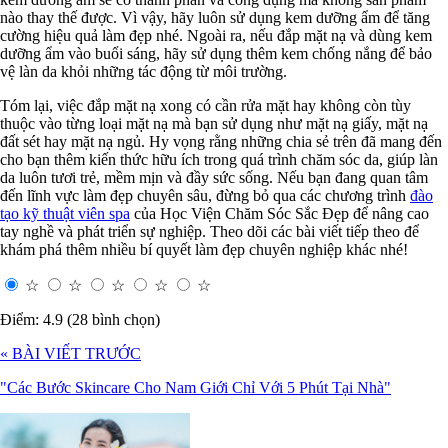
nào thay thế được. Vì vậy, hãy luôn sử dụng kem dưỡng ẩm để tăng
cường hiệu quả làm đẹp nhé. Ngoài ra, nếu đắp mặt nạ và dùng kem
dưỡng ẩm vào buổi sáng, hãy sử dụng thêm kem chống nắng để bảo
vệ làn da khỏi những tác động từ môi trường.
Tóm lại, việc đắp mặt nạ xong có cần rửa mặt hay không còn tùy
thuộc vào từng loại mặt nạ mà bạn sử dụng như mặt nạ giấy, mặt nạ
đất sét hay mặt nạ ngủ. Hy vọng rằng những chia sẻ trên đã mang đến
cho bạn thêm kiến thức hữu ích trong quá trình chăm sóc da, giúp làn
da luôn tươi trẻ, mềm mịn và đầy sức sống. Nếu bạn đang quan tâm
đến lĩnh vực làm đẹp chuyên sâu, đừng bỏ qua các chương trình
đào
tạo kỹ thuật viên spa
của Học Viện Chăm Sóc Sắc Đẹp để nâng cao
tay nghề và phát triển sự nghiệp. Theo dõi các bài viết tiếp theo để
khám phá thêm nhiều bí quyết làm đẹp chuyên nghiệp khác nhé!
☆
☆
☆
☆
☆
Điểm: 4.9 (28 bình chọn)
« BÀI VIẾT TRƯỚC
"Các Bước Skincare Cho Nam Giới Chỉ Với 5 Phút Tại Nhà"