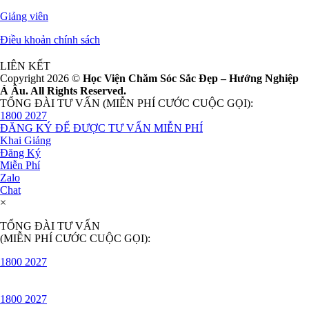
Giảng viên
Điều khoản chính sách
LIÊN KẾT
Copyright 2026 ©
Học Viện Chăm Sóc Sắc Đẹp – Hướng Nghiệp
Á Âu. All Rights Reserved.
TỔNG ĐÀI TƯ VẤN (MIỄN PHÍ CƯỚC CUỘC GỌI):
1800 2027
ĐĂNG KÝ ĐỂ ĐƯỢC TƯ VẤN MIỄN PHÍ
Khai Giảng
Đăng Ký
Miễn Phí
Zalo
Chat
×
TỔNG ĐÀI TƯ VẤN
(MIỄN PHÍ CƯỚC CUỘC GỌI):
1800 2027
1800 2027