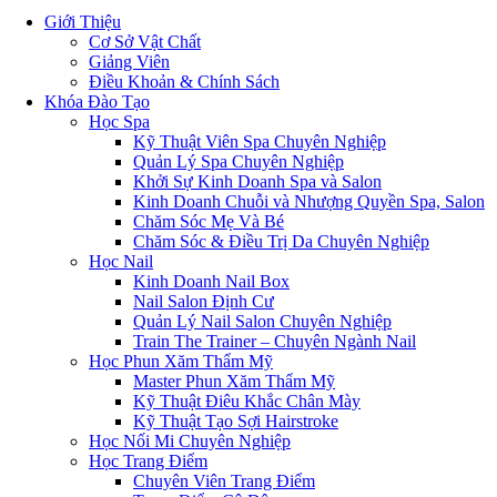
Giới Thiệu
Cơ Sở Vật Chất
Giảng Viên
Điều Khoản & Chính Sách
Khóa Đào Tạo
Học Spa
Kỹ Thuật Viên Spa Chuyên Nghiệp
Quản Lý Spa Chuyên Nghiệp
Khởi Sự Kinh Doanh Spa và Salon
Kinh Doanh Chuỗi và Nhượng Quyền Spa, Salon
Chăm Sóc Mẹ Và Bé
Chăm Sóc & Điều Trị Da Chuyên Nghiệp
Học Nail
Kinh Doanh Nail Box
Nail Salon Định Cư
Quản Lý Nail Salon Chuyên Nghiệp
Train The Trainer – Chuyên Ngành Nail
Học Phun Xăm Thẩm Mỹ
Master Phun Xăm Thẩm Mỹ
Kỹ Thuật Điêu Khắc Chân Mày
Kỹ Thuật Tạo Sợi Hairstroke
Học Nối Mi Chuyên Nghiệp
Học Trang Điểm
Chuyên Viên Trang Điểm