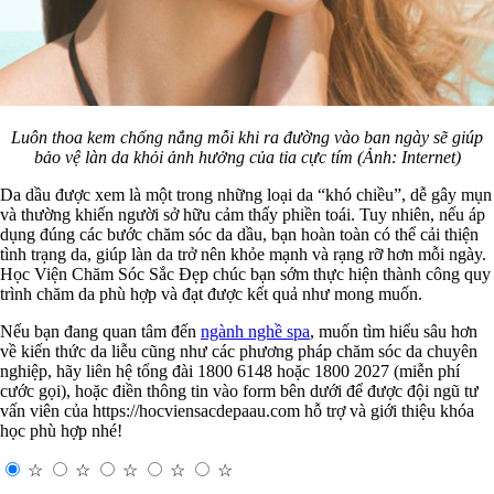
Luôn thoa kem chống nắng mỗi khi ra đường vào ban ngày sẽ giúp
bảo vệ làn da khỏi ảnh hưởng của tia cực tím (Ảnh: Internet)
Da dầu được xem là một trong những loại da “khó chiều”, dễ gây mụn
và thường khiến người sở hữu cảm thấy phiền toái. Tuy nhiên, nếu áp
dụng đúng các bước chăm sóc da dầu, bạn hoàn toàn có thể cải thiện
tình trạng da, giúp làn da trở nên khỏe mạnh và rạng rỡ hơn mỗi ngày.
Học Viện Chăm Sóc Sắc Đẹp chúc bạn sớm thực hiện thành công quy
trình chăm da phù hợp và đạt được kết quả như mong muốn.
Nếu bạn đang quan tâm đến
ngành nghề spa
, muốn tìm hiểu sâu hơn
về kiến thức da liễu cũng như các phương pháp chăm sóc da chuyên
nghiệp, hãy liên hệ tổng đài 1800 6148 hoặc 1800 2027 (miễn phí
cước gọi), hoặc điền thông tin vào form bên dưới để được đội ngũ tư
vấn viên của https://hocviensacdepaau.com hỗ trợ và giới thiệu khóa
học phù hợp nhé!
☆
☆
☆
☆
☆