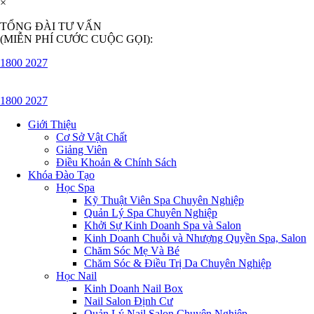
×
TỔNG ĐÀI TƯ VẤN
(MIỄN PHÍ CƯỚC CUỘC GỌI):
1800 2027
1800 2027
Giới Thiệu
Cơ Sở Vật Chất
Giảng Viên
Điều Khoản & Chính Sách
Khóa Đào Tạo
Học Spa
Kỹ Thuật Viên Spa Chuyên Nghiệp
Quản Lý Spa Chuyên Nghiệp
Khởi Sự Kinh Doanh Spa và Salon
Kinh Doanh Chuỗi và Nhượng Quyền Spa, Salon
Chăm Sóc Mẹ Và Bé
Chăm Sóc & Điều Trị Da Chuyên Nghiệp
Học Nail
Kinh Doanh Nail Box
Nail Salon Định Cư
Quản Lý Nail Salon Chuyên Nghiệp