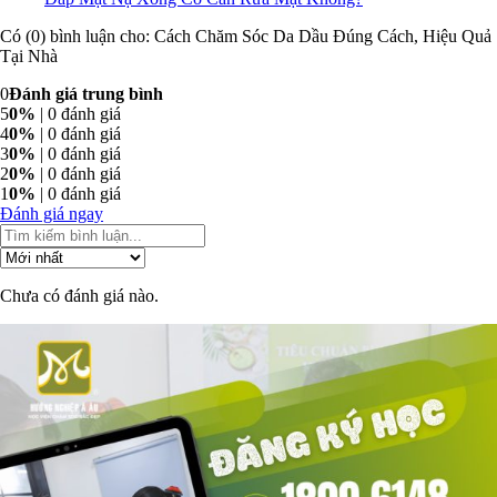
Có (0) bình luận cho: Cách Chăm Sóc Da Dầu Đúng Cách, Hiệu Quả
Tại Nhà
0
Đánh giá trung bình
5
0%
| 0 đánh giá
4
0%
| 0 đánh giá
3
0%
| 0 đánh giá
2
0%
| 0 đánh giá
1
0%
| 0 đánh giá
Đánh giá ngay
Chưa có đánh giá nào.