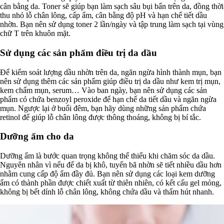
cân bằng da. Toner sẽ giúp bạn làm sạch sâu bụi bẩn trên da, đồng thời
thu nhỏ lỗ chân lông, cấp ẩm, cân bằng độ pH và hạn chế tiết dầu
nhờn. Bạn nên sử dụng toner 2 lần/ngày và tập trung làm sạch tại vùng
chữ T trên khuôn mặt.
Sử dụng các sản phẩm điều trị da dầu
Để kiểm soát lượng dầu nhờn trên da, ngăn ngừa hình thành mụn, bạn
nên sử dụng thêm các sản phẩm giúp điều trị da dầu như kem trị mụn,
kem chấm mụn, serum… Vào ban ngày, bạn nên sử dụng các sản
phẩm có chứa benzoyl peroxide để hạn chế da tiết dầu và ngăn ngừa
mụn. Ngược lại ở buổi đêm, bạn hãy dùng những sản phẩm chứa
retinol để giúp lỗ chân lông được thông thoáng, không bị bí tắc.
Dưỡng ẩm cho da
Dưỡng ẩm là bước quan trọng không thể thiếu khi chăm sóc da dầu.
Nguyên nhân vì nếu để da bị khô, tuyến bã nhờn sẽ tiết nhiều dầu hơn
nhằm cung cấp độ ẩm đầy đủ. Bạn nên sử dụng các loại kem dưỡng
ẩm có thành phần được chiết xuất từ thiên nhiên, có kết cấu gel mỏng,
không bị bết dính lỗ chân lông, không chứa dầu và thấm hút nhanh.