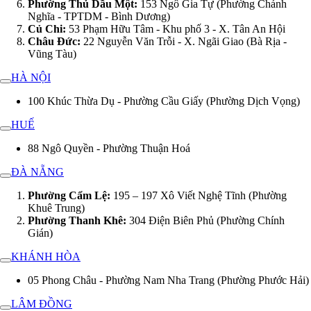
Phường Thủ Dầu Một:
153 Ngô Gia Tự (Phường Chánh
Nghĩa - TPTDM - Bình Dương)
Củ Chi:
53 Phạm Hữu Tâm - Khu phố 3 - X. Tân An Hội
Châu Đức:
22 Nguyễn Văn Trỗi - X. Ngãi Giao (Bà Rịa -
Vũng Tàu)
HÀ NỘI
100 Khúc Thừa Dụ - Phường Cầu Giấy (Phường Dịch Vọng)
HUẾ
88 Ngô Quyền - Phường Thuận Hoá
ĐÀ NẴNG
Phường Cẩm Lệ:
195 – 197 Xô Viết Nghệ Tĩnh (Phường
Khuê Trung)
Phường Thanh Khê:
304 Điện Biên Phủ (Phường Chính
Gián)
KHÁNH HÒA
05 Phong Châu - Phường Nam Nha Trang (Phường Phước Hải)
LÂM ĐỒNG