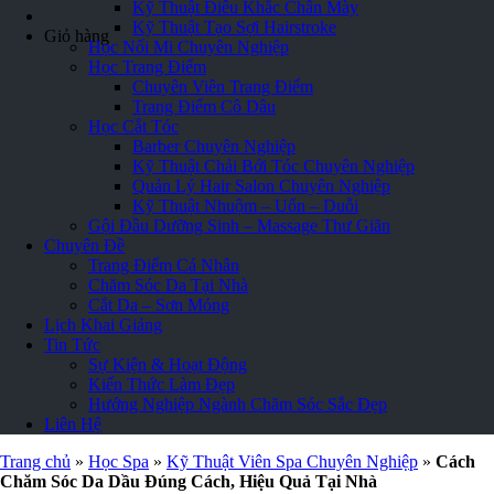
Kỹ Thuật Điêu Khắc Chân Mày
Kỹ Thuật Tạo Sợi Hairstroke
Giỏ hàng
Học Nối Mi Chuyên Nghiệp
Học Trang Điểm
Chuyên Viên Trang Điểm
Trang Điểm Cô Dâu
Học Cắt Tóc
Barber Chuyên Nghiệp
Kỹ Thuật Chải Bới Tóc Chuyên Nghiệp
Quản Lý Hair Salon Chuyên Nghiệp
Kỹ Thuật Nhuộm – Uốn – Duỗi
Gội Đầu Dưỡng Sinh – Massage Thư Giãn
Chuyên Đề
Trang Điểm Cá Nhân
Chăm Sóc Da Tại Nhà
Cắt Da – Sơn Móng
Lịch Khai Giảng
Tin Tức
Sự Kiện & Hoạt Động
Kiến Thức Làm Đẹp
Hướng Nghiệp Ngành Chăm Sóc Sắc Đẹp
Liên Hệ
Trang chủ
»
Học Spa
»
Kỹ Thuật Viên Spa Chuyên Nghiệp
»
Cách
Chăm Sóc Da Dầu Đúng Cách, Hiệu Quả Tại Nhà