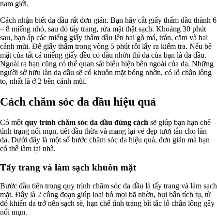
nam giới.
Cách nhận biết da dầu rất đơn giản. Bạn hãy cắt giấy thấm dầu thành 6
– 8 miếng nhỏ, sau đó tẩy trang, rửa mặt thật sạch. Khoảng 30 phút
sau, bạn áp các miếng giấy thấm dầu lên hai gò má, trán, cằm và hai
cánh mũi. Để giấy thấm trong vòng 5 phút rồi lấy ra kiểm tra. Nếu bề
mặt của tất cả miếng giấy đều có dầu nhờn thì da của bạn là da dầu.
Ngoài ra bạn cũng có thể quan sát biểu hiện bên ngoài của da. Những
người sở hữu làn da dầu sẽ có khuôn mặt bóng nhờn, có lỗ chân lông
to, nhất là ở 2 bên cánh mũi.
Cách chăm sóc da dầu hiệu quả
Có một
quy trình chăm sóc da dầu đúng cách
sẽ giúp bạn hạn chế
tình trạng nổi mụn, tiết dầu thừa và mang lại vẻ đẹp tươi tắn cho làn
da. Dưới đây là một số bước chăm sóc da hiệu quả, đơn giản mà bạn
có thể làm tại nhà.
Tẩy trang và làm sạch khuôn mặt
Bước đầu tiên trong quy trình chăm sóc da dầu là tẩy trang và làm sạch
mặt. Đây là 2 công đoạn giúp loại bỏ mọi bã nhờn, bụi bẩn tích tụ, từ
đó khiến da trở nên sạch sẽ, hạn chế tình trạng bít tắc lỗ chân lông gây
nổi mụn.