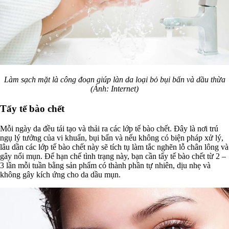
Làm sạch mặt là công đoạn giúp làn da loại bỏ bụi bẩn và dầu thừa
(Ảnh: Internet)
Tẩy tế bào chết
Mỗi ngày da đều tái tạo và thải ra các lớp tế bào chết. Đây là nơi trú
ngụ lý tưởng của vi khuẩn, bụi bẩn và nếu không có biện pháp xử lý,
lâu dần các lớp tế bào chết này sẽ tích tụ làm tắc nghẽn lỗ chân lông và
gây nổi mụn. Để hạn chế tình trạng này, bạn cần tẩy tế bào chết từ 2 –
3 lần mỗi tuần bằng sản phẩm có thành phần tự nhiên, dịu nhẹ và
không gây kích ứng cho da dầu mụn.