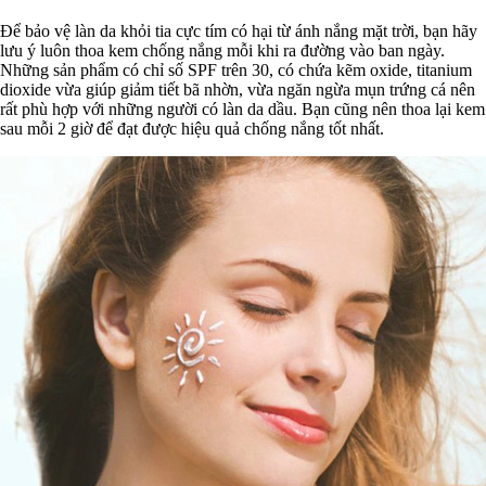
Để bảo vệ làn da khỏi tia cực tím có hại từ ánh nắng mặt trời, bạn hãy
lưu ý luôn thoa kem chống nắng mỗi khi ra đường vào ban ngày.
Những sản phẩm có chỉ số SPF trên 30, có chứa kẽm oxide, titanium
dioxide vừa giúp giảm tiết bã nhờn, vừa ngăn ngừa mụn trứng cá nên
rất phù hợp với những người có làn da dầu. Bạn cũng nên thoa lại kem
sau mỗi 2 giờ để đạt được hiệu quả chống nắng tốt nhất.