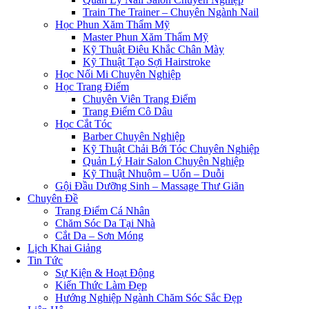
Train The Trainer – Chuyên Ngành Nail
Học Phun Xăm Thẩm Mỹ
Master Phun Xăm Thẩm Mỹ
Kỹ Thuật Điêu Khắc Chân Mày
Kỹ Thuật Tạo Sợi Hairstroke
Học Nối Mi Chuyên Nghiệp
Học Trang Điểm
Chuyên Viên Trang Điểm
Trang Điểm Cô Dâu
Học Cắt Tóc
Barber Chuyên Nghiệp
Kỹ Thuật Chải Bới Tóc Chuyên Nghiệp
Quản Lý Hair Salon Chuyên Nghiệp
Kỹ Thuật Nhuộm – Uốn – Duỗi
Gội Đầu Dưỡng Sinh – Massage Thư Giãn
Chuyên Đề
Trang Điểm Cá Nhân
Chăm Sóc Da Tại Nhà
Cắt Da – Sơn Móng
Lịch Khai Giảng
Tin Tức
Sự Kiện & Hoạt Động
Kiến Thức Làm Đẹp
Hướng Nghiệp Ngành Chăm Sóc Sắc Đẹp