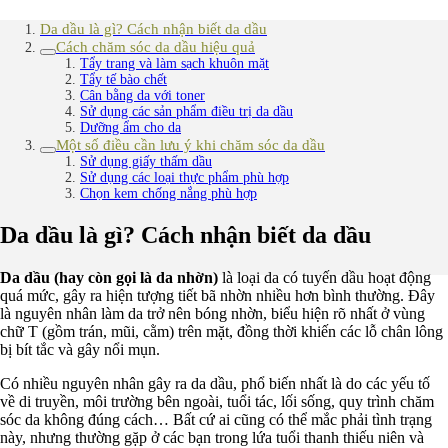
Da dầu là gì? Cách nhận biết da dầu
Cách chăm sóc da dầu hiệu quả
Tẩy trang và làm sạch khuôn mặt
Tẩy tế bào chết
Cân bằng da với toner
Sử dụng các sản phẩm điều trị da dầu
Dưỡng ẩm cho da
Một số điều cần lưu ý khi chăm sóc da dầu
Sử dụng giấy thấm dầu
Sử dụng các loại thực phẩm phù hợp
Chọn kem chống nắng phù hợp
Da dầu là gì? Cách nhận biết da dầu
Da dầu (hay còn gọi là da nhờn)
là loại da có tuyến dầu hoạt động
quá mức, gây ra hiện tượng tiết bã nhờn nhiều hơn bình thường. Đây
là nguyên nhân làm da trở nên bóng nhờn, biểu hiện rõ nhất ở vùng
chữ T (gồm trán, mũi, cằm) trên mặt, đồng thời khiến các lỗ chân lông
bị bít tắc và gây nổi mụn.
Có nhiều nguyên nhân gây ra da dầu, phổ biến nhất là do các yếu tố
về di truyền, môi trường bên ngoài, tuổi tác, lối sống, quy trình chăm
sóc da không đúng cách… Bất cứ ai cũng có thể mắc phải tình trạng
này, nhưng thường gặp ở các bạn trong lứa tuổi thanh thiếu niên và