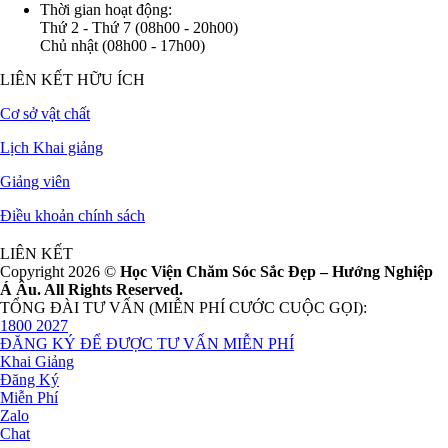
Thời gian hoạt động:
Thứ 2 - Thứ 7 (08h00 - 20h00)
Chủ nhật (08h00 - 17h00)
LIÊN KẾT HỮU ÍCH
Cơ sở vật chất
Lịch Khai giảng
Giảng viên
Điều khoản chính sách
LIÊN KẾT
Copyright 2026 ©
Học Viện Chăm Sóc Sắc Đẹp – Hướng Nghiệp
Á Âu. All Rights Reserved.
TỔNG ĐÀI TƯ VẤN (MIỄN PHÍ CƯỚC CUỘC GỌI):
1800 2027
ĐĂNG KÝ ĐỂ ĐƯỢC TƯ VẤN MIỄN PHÍ
Khai Giảng
Đăng Ký
Miễn Phí
Zalo
Chat