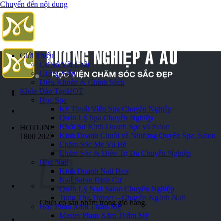
Chuyển đến nội dung
Giới Thiệu
Cơ Sở Vật Chất
Giảng Viên
Điều Khoản & Chính Sách
Khóa Đào Tạo
HOT
Học Spa
Kỹ Thuật Viên Spa Chuyên Nghiệp
Quản Lý Spa Chuyên Nghiệp
Khởi Sự Kinh Doanh Spa và Salon
HOTLINE
Kinh Doanh Chuỗi và Nhượng Quyền Spa, Salon
1800 2027
Chăm Sóc Mẹ Và Bé
Chăm Sóc & Điều Trị Da Chuyên Nghiệp
Học Nail
Kinh Doanh Nail Box
Nail Salon Định Cư
Quản Lý Nail Salon Chuyên Nghiệp
Train The Trainer – Chuyên Ngành Nail
Chưa có sản phẩm trong giỏ hàng.
Học Phun Xăm Thẩm Mỹ
Master Phun Xăm Thẩm Mỹ