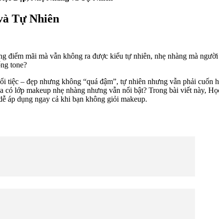
và Tự Nhiên
rang điểm mãi mà vẫn không ra được kiểu tự nhiên, nhẹ nhàng mà người
ống tone?
uổi tiệc – đẹp nhưng không “quá đậm”, tự nhiên nhưng vẫn phải cuốn hú
 vừa có lớp makeup nhẹ nhàng nhưng vẫn nổi bật? Trong bài viết này,
, dễ áp dụng ngay cả khi bạn không giỏi makeup.