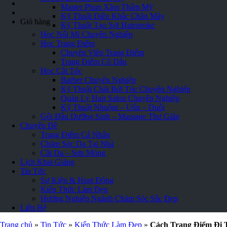
Master Phun Xăm Thẩm Mỹ
Kỹ Thuật Điêu Khắc Chân Mày
Giỏ hàng
Kỹ Thuật Tạo Sợi Hairstroke
Học Nối Mi Chuyên Nghiệp
Học Trang Điểm
Chuyên Viên Trang Điểm
Trang Điểm Cô Dâu
Học Cắt Tóc
Barber Chuyên Nghiệp
Kỹ Thuật Chải Bới Tóc Chuyên Nghiệp
Quản Lý Hair Salon Chuyên Nghiệp
Kỹ Thuật Nhuộm – Uốn – Duỗi
Gội Đầu Dưỡng Sinh – Massage Thư Giãn
Chuyên Đề
Trang Điểm Cá Nhân
Chăm Sóc Da Tại Nhà
Cắt Da – Sơn Móng
Lịch Khai Giảng
Tin Tức
Sự Kiện & Hoạt Động
Kiến Thức Làm Đẹp
Hướng Nghiệp Ngành Chăm Sóc Sắc Đẹp
Liên Hệ
Trang chủ
»
Tin Tức
»
Kiến Thức Làm Đẹp
»
Cách Trang Điểm Đi 