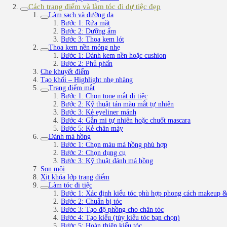
Cách trang điểm và làm tóc đi dự tiệc đẹp
Làm sạch và dưỡng da
Bước 1: Rửa mặt
Bước 2: Dưỡng ẩm
Bước 3: Thoa kem lót
Thoa kem nền mỏng nhẹ
Bước 1: Đánh kem nền hoặc cushion
Bước 2: Phủ phấn
Che khuyết điểm
Tạo khối – Highlight nhẹ nhàng
Trang điểm mắt
Bước 1: Chọn tone mắt đi tiệc
Bước 2: Kỹ thuật tán màu mắt tự nhiên
Bước 3: Kẻ eyeliner mảnh
Bước 4: Gắn mi tự nhiên hoặc chuốt mascara
Bước 5: Kẻ chân mày
Đánh má hồng
Bước 1: Chọn màu má hồng phù hợp
Bước 2: Chọn dụng cụ
Bước 3: Kỹ thuật đánh má hồng
Son môi
Xịt khóa lớp trang điểm
Làm tóc đi tiệc
Bước 1: Xác định kiểu tóc phù hợp phong cách makeup &
Bước 2: Chuẩn bị tóc
Bước 3: Tạo độ phồng cho chân tóc
Bước 4: Tạo kiểu (tùy kiểu tóc bạn chọn)
Bước 5: Hoàn thiện kiểu tóc