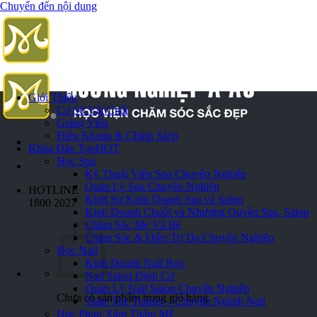
Chuyển đến nội dung
Giới Thiệu
Cơ Sở Vật Chất
Giảng Viên
Điều Khoản & Chính Sách
Khóa Đào Tạo
HOT
Học Spa
Kỹ Thuật Viên Spa Chuyên Nghiệp
Quản Lý Spa Chuyên Nghiệp
HOTLINE
Khởi Sự Kinh Doanh Spa và Salon
1800 2027
Kinh Doanh Chuỗi và Nhượng Quyền Spa, Salon
Chăm Sóc Mẹ Và Bé
Chăm Sóc & Điều Trị Da Chuyên Nghiệp
Học Nail
Kinh Doanh Nail Box
Nail Salon Định Cư
Quản Lý Nail Salon Chuyên Nghiệp
Chưa có sản phẩm trong giỏ hàng.
Train The Trainer – Chuyên Ngành Nail
Học Phun Xăm Thẩm Mỹ