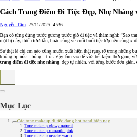
Cách Trang Điểm Đi Tiệc Đẹp, Nhẹ Nhàng 
Nguyễn Tâm
25/11/2025
4536
Bạn có từng đứng trước gương trước giờ đi tiệc và thầm nghĩ: “Sao t
mặt bị dày, thiếu tươi tắn, hoặc càng về cuối buổi tiệc lớp nền càng xu
Sự thật là chị em nào cũng muốn xuất hiện thật rạng rỡ trong những b
không bị mốc – bóng – trôi. Vậy làm sao để vừa tiết kiệm thời gian,
trang điểm đi tiệc nhẹ nhàng
, đẹp tự nhiên, với từng bước đơn giản
Mục Lục
Các tone makeup đi tiệc đang hot trend hiện nay
Tone makeup glowy natural
Tone makeup romantic pink
Tone makeup peachy warm