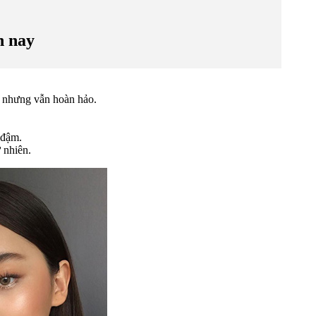
n nay
p nhưng vẫn hoàn hảo.
 đậm.
 nhiên.