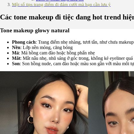
Một số tips trang điểm đi đám cưới mà bạn cần lưu ý
Các tone makeup đi tiệc đang hot trend hiệ
Tone makeup glowy natural
Phong cách
: Trang điểm nhẹ nhàng, tươi tắn, như chưa makeu
Nền
: Lớp nền mỏng, căng bóng
Má
: Má hồng cam đào hoặc hồng phấn nhẹ
Mắt
: Mắt nâu nhẹ, nhũ sáng ở góc trong, không kẻ eyeliner quá
Son
: Son hồng nude, cam đào hoặc màu son gần với màu môi tự