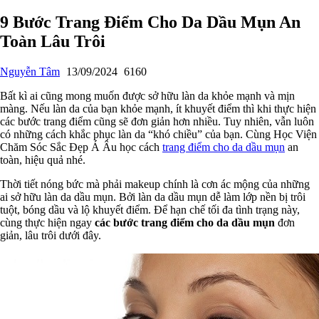
9 Bước Trang Điểm Cho Da Dầu Mụn An
Toàn Lâu Trôi
Nguyễn Tâm
13/09/2024
6160
Bất kì ai cũng mong muốn được sở hữu làn da khỏe mạnh và mịn
màng. Nếu làn da của bạn khỏe mạnh, ít khuyết điểm thì khi thực hiện
các bước trang điểm cũng sẽ đơn giản hơn nhiều. Tuy nhiên, vẫn luôn
có những cách khắc phục làn da “khó chiều” của bạn. Cùng Học Viện
Chăm Sóc Sắc Đẹp Á Âu học cách
trang điểm cho da dầu mụn
an
toàn, hiệu quả nhé.
Thời tiết nóng bức mà phải makeup chính là cơn ác mộng của những
ai sở hữu làn da dầu mụn. Bởi làn da dầu mụn dễ làm lớp nền bị trôi
tuột, bóng dầu và lộ khuyết điểm. Để hạn chế tối đa tình trạng này,
cùng thực hiện ngay
các bước trang điểm cho da dầu mụn
đơn
giản, lâu trôi dưới đây.