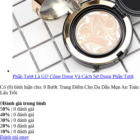
Phấn Tươi Là Gì? Công Dụng Và Cách Sử Dụng Phấn Tươi
Có (0) bình luận cho: 9 Bước Trang Điểm Cho Da Dầu Mụn An Toàn
Lâu Trôi
0
Đánh giá trung bình
5
0%
| 0 đánh giá
4
0%
| 0 đánh giá
3
0%
| 0 đánh giá
2
0%
| 0 đánh giá
1
0%
| 0 đánh giá
Đánh giá ngay