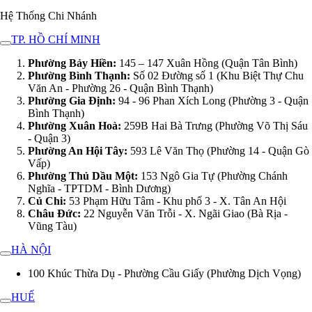
Hệ Thống Chi Nhánh
TP. HỒ CHÍ MINH
Phường Bảy Hiền:
145 – 147 Xuân Hồng (Quận Tân Bình)
Phường Bình Thạnh:
Số 02 Đường số 1 (Khu Biệt Thự Chu
Văn An - Phường 26 - Quận Bình Thạnh)
Phường Gia Định:
94 - 96 Phan Xích Long (Phường 3 - Quận
Bình Thạnh)
Phường Xuân Hoà:
259B Hai Bà Trưng (Phường Võ Thị Sáu
- Quận 3)
Phường An Hội Tây:
593 Lê Văn Thọ (Phường 14 - Quận Gò
Vấp)
Phường Thủ Dầu Một:
153 Ngô Gia Tự (Phường Chánh
Nghĩa - TPTDM - Bình Dương)
Củ Chi:
53 Phạm Hữu Tâm - Khu phố 3 - X. Tân An Hội
Châu Đức:
22 Nguyễn Văn Trỗi - X. Ngãi Giao (Bà Rịa -
Vũng Tàu)
HÀ NỘI
100 Khúc Thừa Dụ - Phường Cầu Giấy (Phường Dịch Vọng)
HUẾ