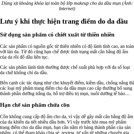
Dùng xịt khoáng khóa lại toàn bộ lớp makeup cho da dầu mụn (Ảnh:
Internet)
Lưu ý khi thực hiện trang điểm do da dầu
Sử dụng sản phẩm có chiết xuất từ thiên nhiên
Các sản phẩm có nguồn gốc từ thiên nhiên có độ lành tính cao, an toàn
với làn da. Từ đó cũng hạn chế được tình trạng mất cân bằng độ ẩm
của da rồi đổ dầu liên tục.
Các sản phẩm lành tính thường được chế xuất phù hợp với đa số loại
da chứ không chỉ da dầu.
Bên cạnh các tác dụng như che khuyết điểm, kiềm dầu, chống nắng thì
các loại mỹ phẩm trang điểm cho da dầu mụn cao cấp thường bổ sung
thành phần dưỡng trắng da, hỗ trợ điều trị mụn, nuôi dưỡng tế bào…
Hạn chế sản phẩm chứa cồn
Cồn không cung cấp độ ẩm cho da, vì vậy dễ gây mất cân bằng độ ẩm
của da khiến da tiết nhiều dầu hơn. Vì vậy trước khi mua mỹ phẩm
trang điểm cho da dầu mụn, bạn cần nắm rõ bảng thành phần của sản
phẩm, có thể tham khảo chia sẻ, review, tư vấn từ những chuyên gia