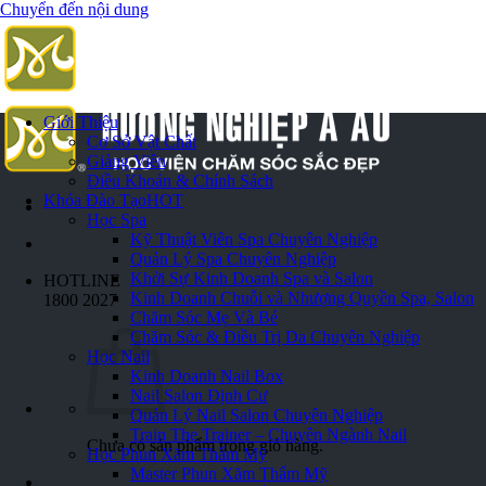
Chuyển đến nội dung
Giới Thiệu
Cơ Sở Vật Chất
Giảng Viên
Điều Khoản & Chính Sách
Khóa Đào Tạo
HOT
Học Spa
Kỹ Thuật Viên Spa Chuyên Nghiệp
Quản Lý Spa Chuyên Nghiệp
Khởi Sự Kinh Doanh Spa và Salon
HOTLINE
Kinh Doanh Chuỗi và Nhượng Quyền Spa, Salon
1800 2027
Chăm Sóc Mẹ Và Bé
Chăm Sóc & Điều Trị Da Chuyên Nghiệp
Học Nail
Kinh Doanh Nail Box
Nail Salon Định Cư
Quản Lý Nail Salon Chuyên Nghiệp
Train The Trainer – Chuyên Ngành Nail
Chưa có sản phẩm trong giỏ hàng.
Học Phun Xăm Thẩm Mỹ
Master Phun Xăm Thẩm Mỹ