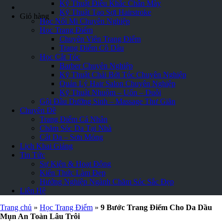
Kỹ Thuật Điêu Khắc Chân Mày
Kỹ Thuật Tạo Sợi Hairstroke
Giỏ hàng
Học Nối Mi Chuyên Nghiệp
Học Trang Điểm
Chuyên Viên Trang Điểm
Trang Điểm Cô Dâu
Học Cắt Tóc
Barber Chuyên Nghiệp
Kỹ Thuật Chải Bới Tóc Chuyên Nghiệp
Quản Lý Hair Salon Chuyên Nghiệp
Kỹ Thuật Nhuộm – Uốn – Duỗi
Gội Đầu Dưỡng Sinh – Massage Thư Giãn
Chuyên Đề
Trang Điểm Cá Nhân
Chăm Sóc Da Tại Nhà
Cắt Da – Sơn Móng
Lịch Khai Giảng
Tin Tức
Sự Kiện & Hoạt Động
Kiến Thức Làm Đẹp
Hướng Nghiệp Ngành Chăm Sóc Sắc Đẹp
Liên Hệ
Trang chủ
»
Học Trang Điểm
»
9 Bước Trang Điểm Cho Da Dầu
Mụn An Toàn Lâu Trôi