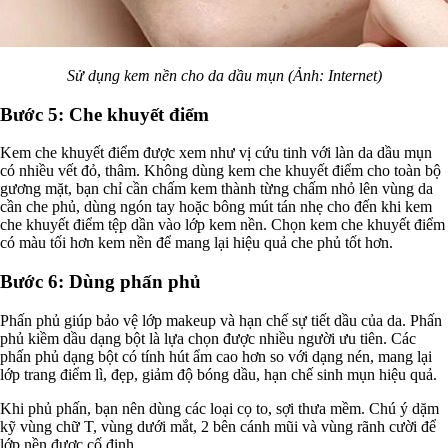
Sử dụng kem nền cho da dầu mụn (Ảnh: Internet)
Bước 5: Che khuyết điểm
Kem che khuyết điểm được xem như vị cứu tinh với làn da dầu mụn
có nhiều vết đỏ, thâm. Không dùng kem che khuyết điểm cho toàn bộ
gương mặt, bạn chỉ cần chấm kem thành từng chấm nhỏ lên vùng da
cần che phủ, dùng ngón tay hoặc bông mút tán nhẹ cho đến khi kem
che khuyết điểm tệp dần vào lớp kem nền. Chọn kem che khuyết điểm
có màu tối hơn kem nền để mang lại hiệu quả che phủ tốt hơn.
Bước 6: Dùng phấn phủ
Phấn phủ giúp bảo vệ lớp makeup và hạn chế sự tiết dầu của da. Phấn
phủ kiềm dầu dạng bột là lựa chọn được nhiều người ưu tiên. Các
phấn phủ dạng bột có tính hút ẩm cao hơn so với dạng nén, mang lại
lớp trang điểm lì, đẹp, giảm độ bóng dầu, hạn chế sinh mụn hiệu quả.
Khi phủ phấn, bạn nên dùng các loại cọ to, sợi thưa mềm. Chú ý dặm
kỹ vùng chữ T, vùng dưới mắt, 2 bên cánh mũi và vùng rãnh cười để
lớp nền được cố định.