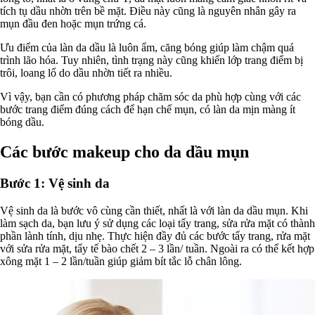
tích tụ dầu nhờn trên bề mặt. Điều này cũng là nguyên nhân gây ra
mụn đầu đen hoặc mụn trứng cá.
Ưu điểm của làn da dầu là luôn ẩm, căng bóng giúp làm chậm quá
trình lão hóa. Tuy nhiên, tình trạng này cũng khiến lớp trang điểm bị
trôi, loang lổ do dầu nhờn tiết ra nhiều.
Vì vậy, bạn cần có phương pháp chăm sóc da phù hợp cùng với các
bước trang điểm đúng cách để hạn chế mụn, có làn da mịn màng ít
bóng dầu.
Các bước makeup cho da dầu mụn
Bước 1: Vệ sinh da
Vệ sinh da là bước vô cùng cần thiết, nhất là với làn da dầu mụn. Khi
làm sạch da, bạn lưu ý sử dụng các loại tẩy trang, sửa rửa mặt có thành
phần lành tính, dịu nhẹ. Thực hiện đầy đủ các bước tẩy trang, rửa mặt
với sửa rửa mặt, tẩy tế bào chết 2 – 3 lần/ tuần. Ngoài ra có thể kết hợp
xông mặt 1 – 2 lần/tuần giúp giảm bít tắc lỗ chân lông.