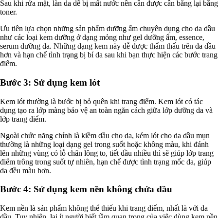
Sau khi rửa mặt, làn da dễ bị mất nước nên cần được cân bằng lại bằng
toner.
Ưu tiên lựa chọn những sản phẩm dưỡng ẩm chuyên dụng cho da dầu
như các loại kem dưỡng ở dạng mỏng như gel dưỡng ẩm, essence,
serum dưỡng da. Những dạng kem này dễ được thẩm thấu trên da dầu
hơn và hạn chế tình trạng bị bí da sau khi bạn thực hiện các bước trang
điểm.
Bước 3: Sử dụng kem lót
Kem lót thường là bước bị bỏ quên khi trang điểm. Kem lót có tác
dụng tạo ra lớp màng bảo vệ an toàn ngăn cách giữa lớp dưỡng da và
lớp trang điểm.
Ngoài chức năng chính là kiềm dầu cho da, kém lót cho da dầu mụn
thường là những loại dạng gel trong suốt hoặc không màu, khi đánh
lên những vùng có lỗ chân lông to, tiết dầu nhiều thì sẽ giúp lớp trang
điểm trông trong suốt tự nhiên, hạn chế được tình trạng mốc da, giúp
da đều màu hơn.
Bước 4: Sử dụng kem nền không chứa dầu
Kem nền là sản phẩm không thể thiếu khi trang điểm, nhất là với da
dầu. Tuy nhiên, lại ít người biết tầm quan trọng của việc dùng kem nền