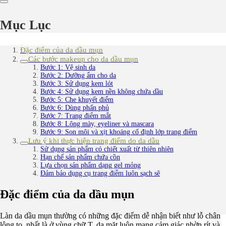
Mục Lục
Đặc điểm của da dầu mụn
Các bước makeup cho da dầu mụn
Bước 1: Vệ sinh da
Bước 2: Dưỡng ẩm cho da
Bước 3: Sử dụng kem lót
Bước 4: Sử dụng kem nền không chứa dầu
Bước 5: Che khuyết điểm
Bước 6: Dùng phấn phủ
Bước 7: Trang điểm mắt
Bước 8: Lông mày, eyeliner và mascara
Bước 9: Son môi và xịt khoáng cố định lớp trang điểm
Lưu ý khi thực hiện trang điểm do da dầu
Sử dụng sản phẩm có chiết xuất từ thiên nhiên
Hạn chế sản phẩm chứa cồn
Lựa chọn sản phẩm dạng gel mỏng
Đảm bảo dụng cụ trang điểm luôn sạch sẽ
Đặc điểm của da dầu mụn
Làn da dầu mụn thường có những đặc điểm dễ nhận biết như lỗ chân
lông to, nhất là ở vùng chữ T, da mặt luôn mang cảm giác nhờn rít và