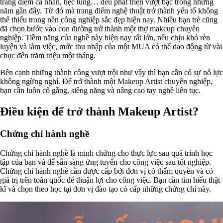
trang điểm cá nhân, tiệc tùng… đều phát triển vượt bậc trong những
năm gần đây. Từ đó mà trang điểm nghệ thuật trở thành yếu tố không
thể thiếu trong nền công nghiệp sắc đẹp hiện nay. Nhiều bạn trẻ cũng
đã chọn bước vào con đường trở thành một thợ makeup chuyên
nghiệp. Tiềm năng của nghề này hiện nay rất lớn, nếu chịu khó rèn
luyện và làm việc, mức thu nhập của một MUA có thể dao động từ vài
chục đến trăm triệu một tháng.
Bên cạnh những thành công vượt trội như vậy thì bạn cần có sự nỗ lực
không ngừng nghỉ. Để trở thành một Makeup Artist chuyên nghiệp,
bạn cần luôn cố gắng, siêng năng và nâng cao tay nghề liên tục.
Điều kiện để trở thành Makeup Artist?
Chứng chỉ hành nghề
Chứng chỉ hành nghề là minh chứng cho thực lực sau quá trình học
tập của bạn và để sẵn sàng ứng tuyển cho công việc sau tốt nghiệp.
Chứng chỉ hành nghề cần được cấp bởi đơn vị có thẩm quyền và có
giá trị trên toàn quốc để thuận lợi cho công việc. Bạn cần tìm hiểu thật
kĩ và chọn theo học tại đơn vị đào tạo có cấp những chứng chỉ này.