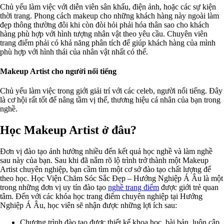
Chủ yếu làm việc với diễn viên sân khấu, điện ảnh, hoặc các sự kiện
thời trang. Phong cách makeup cho những khách hàng này ngoài làm
đẹp thông thường đôi khi còn đòi hỏi phải hóa thân sao cho khách
hàng phù hợp với hình tượng nhân vật theo yêu cầu. Chuyên viên
trang điểm phải có khả năng phân tích để giúp khách hàng của mình
phù hợp với hình thái của nhân vật nhất có thể.
Makeup Artist cho người nổi tiếng
Chủ yếu làm việc trong giới giải trí với các celeb, người nổi tiếng. Đây
là cơ hội rất tốt để nâng tầm vị thế, thương hiệu cá nhân của bạn trong
nghề.
Học Makeup Artist ở đâu?
Đơn vị đào tạo ảnh hưởng nhiều đến kết quả học nghề và làm nghề
sau này của bạn. Sau khi đã nắm rõ lộ trình trở thành một Makeup
Artist chuyên nghiệp, bạn cầm tìm một cơ sở đào tạo chất lượng để
theo học. Học Viện Chăm Sóc Sắc Đẹp – Hướng Nghiệp Á Âu là một
trong những đơn vị uy tín đào tạo
nghề trang điểm
được giới trẻ quan
tâm. Đến với các khóa học trang điểm chuyên nghiệp tại Hướng
Nghiệp Á Âu, học viên sẽ nhận được những lợi ích sau:
Chương trình đào tạo được thiết kế khoa học, bài bản, luôn cập