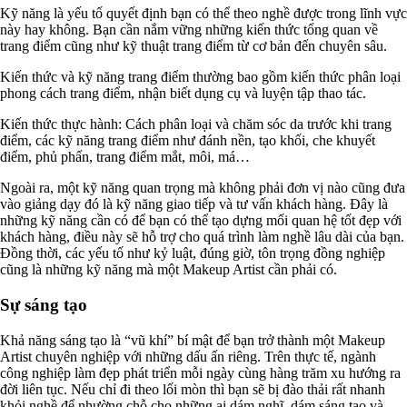
Kỹ năng là yếu tố quyết định bạn có thể theo nghề được trong lĩnh vực
này hay không. Bạn cần nắm vững những kiến thức tổng quan về
trang điểm cũng như kỹ thuật trang điểm từ cơ bản đến chuyên sâu.
Kiến thức và kỹ năng trang điểm thường bao gồm kiến thức phân loại
phong cách trang điểm, nhận biết dụng cụ và luyện tập thao tác.
Kiến thức thực hành: Cách phân loại và chăm sóc da trước khi trang
điểm, các kỹ năng trang điểm như đánh nền, tạo khối, che khuyết
điểm, phủ phấn, trang điểm mắt, môi, má…
Ngoài ra, một kỹ năng quan trọng mà không phải đơn vị nào cũng đưa
vào giảng dạy đó là kỹ năng giao tiếp và tư vấn khách hàng. Đây là
những kỹ năng cần có để bạn có thể tạo dựng mối quan hệ tốt đẹp với
khách hàng, điều này sẽ hỗ trợ cho quá trình làm nghề lâu dài của bạn.
Đồng thời, các yếu tố như kỷ luật, đúng giờ, tôn trọng đồng nghiệp
cũng là những kỹ năng mà một Makeup Artist cần phải có.
Sự sáng tạo
Khả năng sáng tạo là “vũ khí” bí mật để bạn trở thành một Makeup
Artist chuyên nghiệp với những dấu ấn riêng. Trên thực tế, ngành
công nghiệp làm đẹp phát triển mỗi ngày cùng hàng trăm xu hướng ra
đời liên tục. Nếu chỉ đi theo lối mòn thì bạn sẽ bị đào thải rất nhanh
khỏi nghề để nhường chỗ cho những ai dám nghĩ, dám sáng tạo và