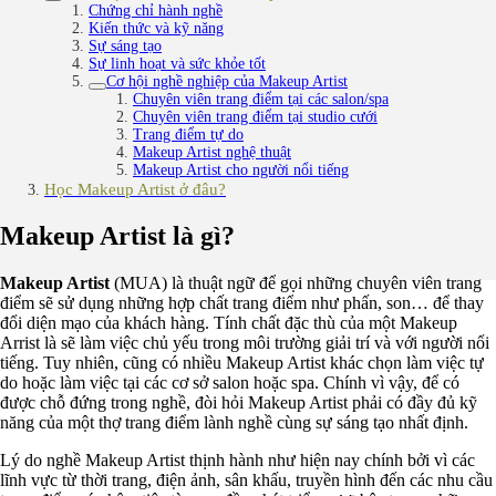
Chứng chỉ hành nghề
Kiến thức và kỹ năng
Sự sáng tạo
Sự linh hoạt và sức khỏe tốt
Cơ hội nghề nghiệp của Makeup Artist
Chuyên viên trang điểm tại các salon/spa
Chuyên viên trang điểm tại studio cưới
Trang điểm tự do
Makeup Artist nghệ thuật
Makeup Artist cho người nổi tiếng
Học Makeup Artist ở đâu?
Makeup Artist là gì?
Makeup Artist
(MUA) là thuật ngữ để gọi những chuyên viên trang
điểm sẽ sử dụng những hợp chất trang điểm như phấn, son… để thay
đổi diện mạo của khách hàng. Tính chất đặc thù của một Makeup
Arrist là sẽ làm việc chủ yếu trong môi trường giải trí và với người nổi
tiếng. Tuy nhiên, cũng có nhiều Makeup Artist khác chọn làm việc tự
do hoặc làm việc tại các cơ sở salon hoặc spa. Chính vì vậy, để có
được chỗ đứng trong nghề, đòi hỏi Makeup Artist phải có đầy đủ kỹ
năng của một thợ trang điểm lành nghề cùng sự sáng tạo nhất định.
Lý do nghề Makeup Artist thịnh hành như hiện nay chính bởi vì các
lĩnh vực từ thời trang, điện ảnh, sân khấu, truyền hình đến các nhu cầu