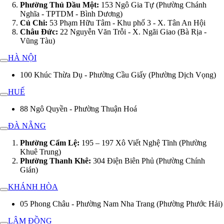
Phường Thủ Dầu Một:
153 Ngô Gia Tự (Phường Chánh
Nghĩa - TPTDM - Bình Dương)
Củ Chi:
53 Phạm Hữu Tâm - Khu phố 3 - X. Tân An Hội
Châu Đức:
22 Nguyễn Văn Trỗi - X. Ngãi Giao (Bà Rịa -
Vũng Tàu)
HÀ NỘI
100 Khúc Thừa Dụ - Phường Cầu Giấy (Phường Dịch Vọng)
HUẾ
88 Ngô Quyền - Phường Thuận Hoá
ĐÀ NẴNG
Phường Cẩm Lệ:
195 – 197 Xô Viết Nghệ Tĩnh (Phường
Khuê Trung)
Phường Thanh Khê:
304 Điện Biên Phủ (Phường Chính
Gián)
KHÁNH HÒA
05 Phong Châu - Phường Nam Nha Trang (Phường Phước Hải)
LÂM ĐỒNG