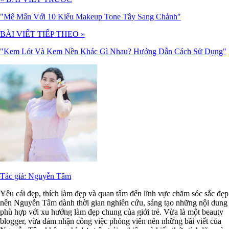
"Mê Mẩn Với 10 Kiểu Makeup Tone Tây Sang Chảnh"
BÀI VIẾT TIẾP THEO »
"Kem Lót Và Kem Nền Khác Gì Nhau? Hướng Dẫn Cách Sử Dụng"
Tác giả: Nguyễn Tâm
Yêu cái đẹp, thích làm đẹp và quan tâm đến lĩnh vực chăm sóc sắc đẹp
nên Nguyễn Tâm dành thời gian nghiên cứu, sáng tạo những nội dung
phù hợp với xu hướng làm đẹp chung của giới trẻ. Vừa là một beauty
blogger, vừa đảm nhận công việc phóng viên nên những bài viết của