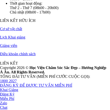
Thời gian hoạt động:
Thứ 2 - Thứ 7 (08h00 - 20h00)
Chủ nhật (08h00 - 17h00)
LIÊN KẾT HỮU ÍCH
Cơ sở vật chất
Lịch Khai giảng
Giảng viên
Điều khoản chính sách
LIÊN KẾT
Copyright 2026 ©
Học Viện Chăm Sóc Sắc Đẹp – Hướng Nghiệp
Á Âu. All Rights Reserved.
TỔNG ĐÀI TƯ VẤN (MIỄN PHÍ CƯỚC CUỘC GỌI):
1800 2027
ĐĂNG KÝ ĐỂ ĐƯỢC TƯ VẤN MIỄN PHÍ
Khai Giảng
Đăng Ký
Miễn Phí
Zalo
Chat