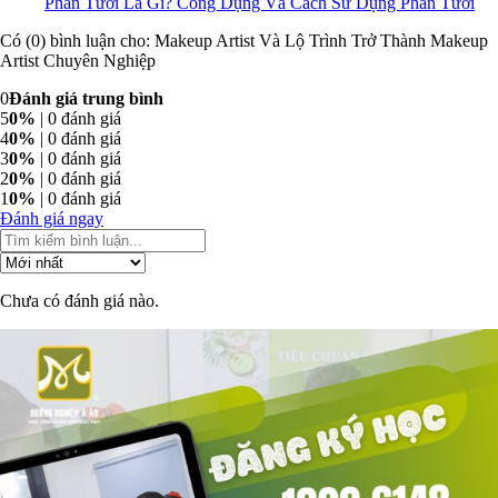
Phấn Tươi Là Gì? Công Dụng Và Cách Sử Dụng Phấn Tươi
Có (0) bình luận cho: Makeup Artist Và Lộ Trình Trở Thành Makeup
Artist Chuyên Nghiệp
0
Đánh giá trung bình
5
0%
| 0 đánh giá
4
0%
| 0 đánh giá
3
0%
| 0 đánh giá
2
0%
| 0 đánh giá
1
0%
| 0 đánh giá
Đánh giá ngay
Chưa có đánh giá nào.