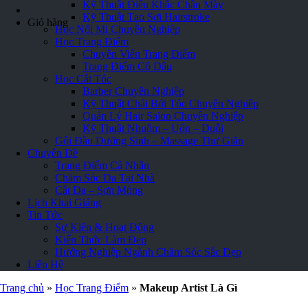
Kỹ Thuật Điêu Khắc Chân Mày
Kỹ Thuật Tạo Sợi Hairstroke
Giỏ hàng
Học Nối Mi Chuyên Nghiệp
Học Trang Điểm
Chuyên Viên Trang Điểm
Trang Điểm Cô Dâu
Học Cắt Tóc
Barber Chuyên Nghiệp
Kỹ Thuật Chải Bới Tóc Chuyên Nghiệp
Quản Lý Hair Salon Chuyên Nghiệp
Kỹ Thuật Nhuộm – Uốn – Duỗi
Gội Đầu Dưỡng Sinh – Massage Thư Giãn
Chuyên Đề
Trang Điểm Cá Nhân
Chăm Sóc Da Tại Nhà
Cắt Da – Sơn Móng
Lịch Khai Giảng
Tin Tức
Sự Kiện & Hoạt Động
Kiến Thức Làm Đẹp
Hướng Nghiệp Ngành Chăm Sóc Sắc Đẹp
Liên Hệ
Trang chủ
»
Học Trang Điểm
»
Makeup Artist Là Gì