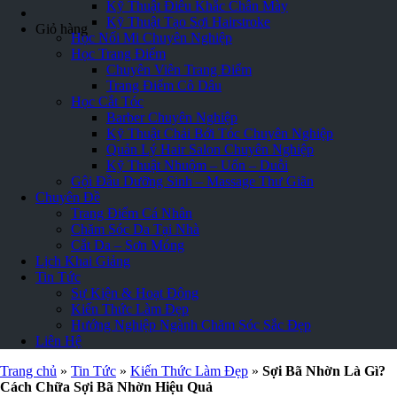
Kỹ Thuật Điêu Khắc Chân Mày
Kỹ Thuật Tạo Sợi Hairstroke
Giỏ hàng
Học Nối Mi Chuyên Nghiệp
Học Trang Điểm
Chuyên Viên Trang Điểm
Trang Điểm Cô Dâu
Học Cắt Tóc
Barber Chuyên Nghiệp
Kỹ Thuật Chải Bới Tóc Chuyên Nghiệp
Quản Lý Hair Salon Chuyên Nghiệp
Kỹ Thuật Nhuộm – Uốn – Duỗi
Gội Đầu Dưỡng Sinh – Massage Thư Giãn
Chuyên Đề
Trang Điểm Cá Nhân
Chăm Sóc Da Tại Nhà
Cắt Da – Sơn Móng
Lịch Khai Giảng
Tin Tức
Sự Kiện & Hoạt Động
Kiến Thức Làm Đẹp
Hướng Nghiệp Ngành Chăm Sóc Sắc Đẹp
Liên Hệ
Trang chủ
»
Tin Tức
»
Kiến Thức Làm Đẹp
»
Sợi Bã Nhờn Là Gì?
Cách Chữa Sợi Bã Nhờn Hiệu Quả