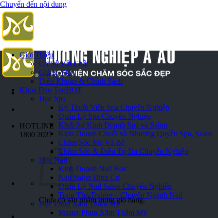
Chuyển đến nội dung
Giới Thiệu
Cơ Sở Vật Chất
Giảng Viên
Điều Khoản & Chính Sách
Khóa Đào Tạo
HOT
Học Spa
Kỹ Thuật Viên Spa Chuyên Nghiệp
Quản Lý Spa Chuyên Nghiệp
Khởi Sự Kinh Doanh Spa và Salon
HOTLINE
Kinh Doanh Chuỗi và Nhượng Quyền Spa, Salon
1800 2027
Chăm Sóc Mẹ Và Bé
Chăm Sóc & Điều Trị Da Chuyên Nghiệp
Học Nail
Kinh Doanh Nail Box
Nail Salon Định Cư
Quản Lý Nail Salon Chuyên Nghiệp
Train The Trainer – Chuyên Ngành Nail
Chưa có sản phẩm trong giỏ hàng.
Học Phun Xăm Thẩm Mỹ
Master Phun Xăm Thẩm Mỹ