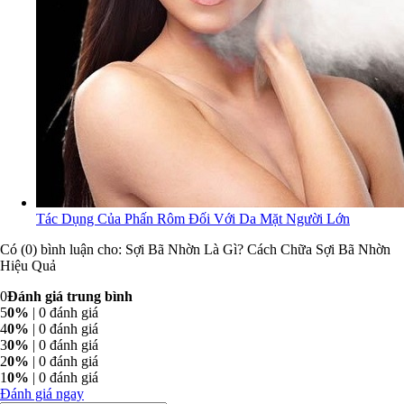
Tác Dụng Của Phấn Rôm Đối Với Da Mặt Người Lớn
Có (0) bình luận cho: Sợi Bã Nhờn Là Gì? Cách Chữa Sợi Bã Nhờn
Hiệu Quả
0
Đánh giá trung bình
5
0%
| 0 đánh giá
4
0%
| 0 đánh giá
3
0%
| 0 đánh giá
2
0%
| 0 đánh giá
1
0%
| 0 đánh giá
Đánh giá ngay