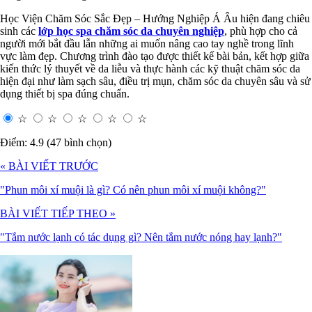
Học Viện Chăm Sóc Sắc Đẹp – Hướng Nghiệp Á Âu hiện đang chiêu
sinh các
lớp học spa chăm sóc da chuyên nghiệp
, phù hợp cho cả
người mới bắt đầu lẫn những ai muốn nâng cao tay nghề trong lĩnh
vực làm đẹp. Chương trình đào tạo được thiết kế bài bản, kết hợp giữa
kiến thức lý thuyết về da liễu và thực hành các kỹ thuật chăm sóc da
hiện đại như làm sạch sâu, điều trị mụn, chăm sóc da chuyên sâu và sử
dụng thiết bị spa đúng chuẩn.
☆
☆
☆
☆
☆
Điểm: 4.9 (47 bình chọn)
« BÀI VIẾT TRƯỚC
"Phun môi xí muội là gì? Có nên phun môi xí muội không?"
BÀI VIẾT TIẾP THEO »
"Tắm nước lạnh có tác dụng gì? Nên tắm nước nóng hay lạnh?"