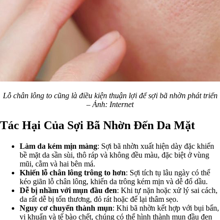
Lỗ chân lông to cũng là điều kiện thuận lợi để sợi bã nhờn phát triển
– Ảnh: Internet
Tác Hại Của Sợi Bã Nhờn Đến Da Mặt
Làm da kém mịn màng
: Sợi bã nhờn xuất hiện dày đặc khiến
bề mặt da sần sùi, thô ráp và không đều màu, đặc biệt ở vùng
mũi, cằm và hai bên má.
Khiến lỗ chân lông trông to hơn
: Sợi tích tụ lâu ngày có thể
kéo giãn lỗ chân lông, khiến da trông kém mịn và dễ đổ dầu.
Dễ bị nhầm với mụn đầu đen
: Khi tự nặn hoặc xử lý sai cách,
da rất dễ bị tổn thương, đỏ rát hoặc để lại thâm sẹo.
Nguy cơ chuyển thành mụn
: Khi bã nhờn kết hợp với bụi bẩn,
vi khuẩn và tế bào chết, chúng có thể hình thành mụn đầu đen