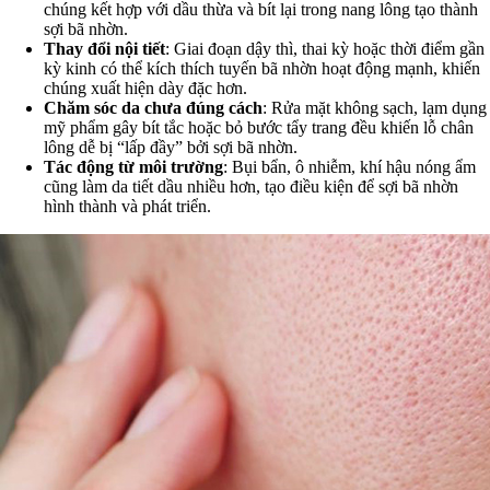
chúng kết hợp với dầu thừa và bít lại trong nang lông tạo thành
sợi bã nhờn.
Thay đổi nội tiết
: Giai đoạn dậy thì, thai kỳ hoặc thời điểm gần
kỳ kinh có thể kích thích tuyến bã nhờn hoạt động mạnh, khiến
chúng xuất hiện dày đặc hơn.
Chăm sóc da chưa đúng cách
: Rửa mặt không sạch, lạm dụng
mỹ phẩm gây bít tắc hoặc bỏ bước tẩy trang đều khiến lỗ chân
lông dễ bị “lấp đầy” bởi sợi bã nhờn.
Tác động từ môi trường
: Bụi bẩn, ô nhiễm, khí hậu nóng ẩm
cũng làm da tiết dầu nhiều hơn, tạo điều kiện để sợi bã nhờn
hình thành và phát triển.