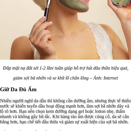
Đắp mặt nạ đất sét 1-2 lần/ tuần giúp hỗ trợ hút dầu thừa hiệu quả,
giảm sợi bã nhờn và se khít lỗ chân lông – Ảnh: Internet
Giữ Da Đủ Ẩm
Nhiều người nghĩ da dầu thì không cần dưỡng ẩm, nhưng thực tế thiếu
nước sẽ khiến tuyến dầu hoạt động mạnh hơn, làm sợi bã nhờn dày và
lộ rõ hơn. Bạn nên chọn kem dưỡng dạng gel hoặc lotion nhẹ, thấm
nhanh và không gây bít tắc. Khi hàng rào ẩm được củng cố, da sẽ cân
bằng hơn, hạn chế tiết dầu thừa và giảm sự xuất hiện của sợi bã nhờn.