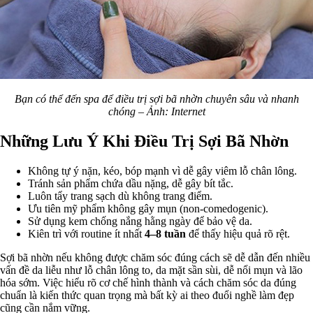
Bạn có thể đến spa để điều trị sợi bã nhờn chuyên sâu và nhanh
chóng – Ảnh: Internet
Những Lưu Ý Khi Điều Trị Sợi Bã Nhờn
Không tự ý nặn, kéo, bóp mạnh vì dễ gây viêm lỗ chân lông.
Tránh sản phẩm chứa dầu nặng, dễ gây bít tắc.
Luôn tẩy trang sạch dù không trang điểm.
Ưu tiên mỹ phẩm không gây mụn (non-comedogenic).
Sử dụng kem chống nắng hằng ngày để bảo vệ da.
Kiên trì với routine ít nhất
4–8 tuần
để thấy hiệu quả rõ rệt.
Sợi bã nhờn nếu không được chăm sóc đúng cách sẽ dễ dẫn đến nhiều
vấn đề da liễu như lỗ chân lông to, da mặt sần sùi, dễ nổi mụn và lão
hóa sớm. Việc hiểu rõ cơ chế hình thành và cách chăm sóc da đúng
chuẩn là kiến thức quan trọng mà bất kỳ ai theo đuổi nghề làm đẹp
cũng cần nắm vững.