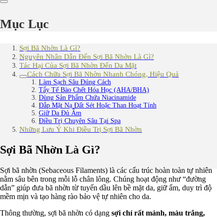
Mục Lục
Sợi Bã Nhờn Là Gì?
Nguyên Nhân Dẫn Đến Sợi Bã Nhờn Là Gì?
Tác Hại Của Sợi Bã Nhờn Đến Da Mặt
Cách Chữa Sợi Bã Nhờn Nhanh Chóng, Hiệu Quả
Làm Sạch Sâu Đúng Cách
Tẩy Tế Bào Chết Hóa Học (AHA/BHA)
Dùng Sản Phẩm Chứa Niacinamide
Đắp Mặt Nạ Đất Sét Hoặc Than Hoạt Tính
Giữ Da Đủ Ẩm
Điều Trị Chuyên Sâu Tại Spa
Những Lưu Ý Khi Điều Trị Sợi Bã Nhờn
Sợi Bã Nhờn Là Gì?
Sợi bã nhờn (Sebaceous Filaments) là các cấu trúc hoàn toàn tự nhiên
nằm sâu bên trong mỗi lỗ chân lông. Chúng hoạt động như “đường
dẫn” giúp đưa bã nhờn từ tuyến dầu lên bề mặt da, giữ ẩm, duy trì độ
mềm mịn và tạo hàng rào bảo vệ tự nhiên cho da.
Thông thường, sợi bã nhờn có dạng
sợi chỉ rất mảnh, màu trắng,