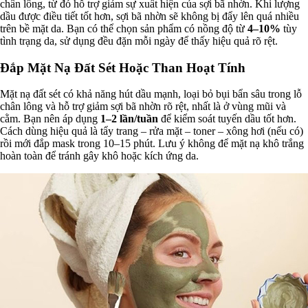
chân lông, từ đó hỗ trợ giảm sự xuất hiện của sợi bã nhờn. Khi lượng
dầu được điều tiết tốt hơn, sợi bã nhờn sẽ không bị đẩy lên quá nhiều
trên bề mặt da. Bạn có thể chọn sản phẩm có nồng độ từ
4–10%
tùy
tình trạng da, sử dụng đều đặn mỗi ngày để thấy hiệu quả rõ rệt.
Đắp Mặt Nạ Đất Sét Hoặc Than Hoạt Tính
Mặt nạ đất sét có khả năng hút dầu mạnh, loại bỏ bụi bẩn sâu trong lỗ
chân lông và hỗ trợ giảm sợi bã nhờn rõ rệt, nhất là ở vùng mũi và
cằm. Bạn nên áp dụng
1–2 lần/tuần
để kiểm soát tuyến dầu tốt hơn.
Cách dùng hiệu quả là tẩy trang – rửa mặt – toner – xông hơi (nếu có)
rồi mới đắp mask trong 10–15 phút. Lưu ý không để mặt nạ khô trắng
hoàn toàn để tránh gây khô hoặc kích ứng da.