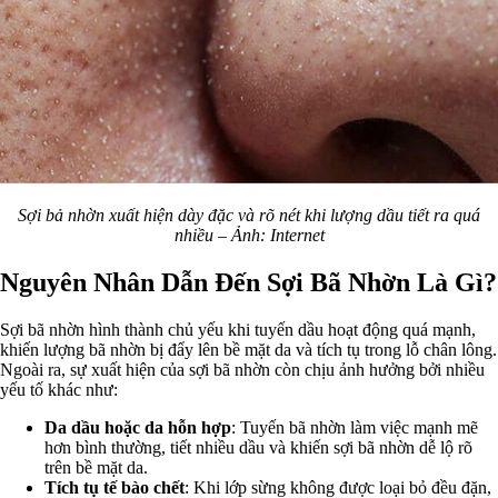
Sợi bả nhờn xuất hiện dày đặc và rõ nét khi lượng dầu tiết ra quá
nhiều – Ảnh: Internet
Nguyên Nhân Dẫn Đến Sợi Bã Nhờn Là Gì?
Sợi bã nhờn hình thành chủ yếu khi tuyến dầu hoạt động quá mạnh,
khiến lượng bã nhờn bị đẩy lên bề mặt da và tích tụ trong lỗ chân lông.
Ngoài ra, sự xuất hiện của sợi bã nhờn còn chịu ảnh hưởng bởi nhiều
yếu tố khác như:
Da dầu hoặc da hỗn hợp
: Tuyến bã nhờn làm việc mạnh mẽ
hơn bình thường, tiết nhiều dầu và khiến sợi bã nhờn dễ lộ rõ
trên bề mặt da.
Tích tụ tế bào chết
: Khi lớp sừng không được loại bỏ đều đặn,