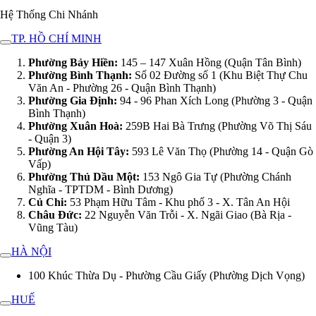
Hệ Thống Chi Nhánh
TP. HỒ CHÍ MINH
Phường Bảy Hiền:
145 – 147 Xuân Hồng (Quận Tân Bình)
Phường Bình Thạnh:
Số 02 Đường số 1 (Khu Biệt Thự Chu
Văn An - Phường 26 - Quận Bình Thạnh)
Phường Gia Định:
94 - 96 Phan Xích Long (Phường 3 - Quận
Bình Thạnh)
Phường Xuân Hoà:
259B Hai Bà Trưng (Phường Võ Thị Sáu
- Quận 3)
Phường An Hội Tây:
593 Lê Văn Thọ (Phường 14 - Quận Gò
Vấp)
Phường Thủ Dầu Một:
153 Ngô Gia Tự (Phường Chánh
Nghĩa - TPTDM - Bình Dương)
Củ Chi:
53 Phạm Hữu Tâm - Khu phố 3 - X. Tân An Hội
Châu Đức:
22 Nguyễn Văn Trỗi - X. Ngãi Giao (Bà Rịa -
Vũng Tàu)
HÀ NỘI
100 Khúc Thừa Dụ - Phường Cầu Giấy (Phường Dịch Vọng)
HUẾ