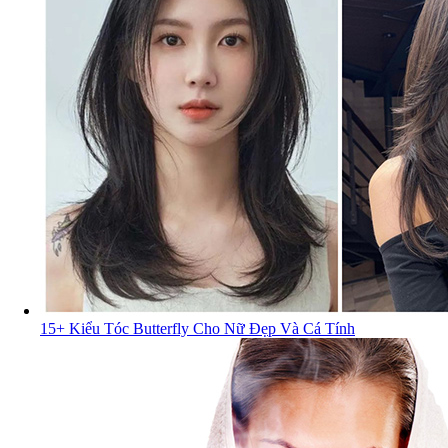
15+ Kiểu Tóc Butterfly Cho Nữ Đẹp Và Cá Tính