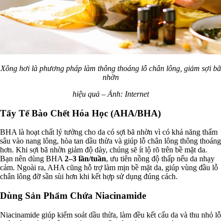
Xông hơi là phương pháp làm thông thoáng lỗ chân lông, giảm sợi bã
nhờn
hiệu quả – Ảnh: Internet
Tẩy Tế Bào Chết Hóa Học (AHA/BHA)
BHA là hoạt chất lý tưởng cho da có sợi bã nhờn vì có khả năng thấm
sâu vào nang lông, hòa tan dầu thừa và giúp lỗ chân lông thông thoáng
hơn. Khi sợi bã nhờn giảm độ dày, chúng sẽ ít lộ rõ trên bề mặt da.
Bạn nên dùng BHA
2–3 lần/tuần
, ưu tiên nồng độ thấp nếu da nhạy
cảm. Ngoài ra, AHA cũng hỗ trợ làm mịn bề mặt da, giúp vùng đầu lỗ
chân lông đỡ sần sùi hơn khi kết hợp sử dụng đúng cách.
Dùng Sản Phẩm Chứa Niacinamide
Niacinamide giúp kiểm soát dầu thừa, làm đều kết cấu da và thu nhỏ lỗ