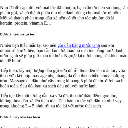
Như đã đề cập, đối với mái tóc đã nhuộm, bạn cần ưu tiên sử dụng sản
phẩm gội, xả có thành phần dịu nhẹ dành riêng cho mái tóc nhuộm.
Một số thành phần trong dầu xả nên có tốt cho tóc nhuộm đó là
karatin, protein, vitamin E…
Bước 2: Gội và xả tóc
Nhiều bạn thắc mắc tại sao nên
gội đầu bằng nước lạnh
sau khi
nhuộm? Trước tiên, bạn cần làm ướt toàn bộ mái tóc bằng nước lạnh,
nước lạnh sẽ giúp giữ màu tốt hơn. Ngược lại nước nóng sẽ khiến màu
tóc dễ bị trôi.
Tiếp theo, lấy một lượng dầu gội vừa đủ rồi thoa đều lên mái tóc, vừa
thoa vừa kết hợp massage nhẹ nhàng da đầu theo chiều chuyển động
tròn. Massage da đầu như vậy trong khoảng 5 phút để tóc được sạch
hoàn toàn. Sau đó, bạn xả sạch dầu gội với nước lạnh.
Tiếp tục lấy một lượng dầu xả vừa đủ, thoa từ thân đến ngọn tóc,
không thoa dầu xả lên thân tóc. Tiến hành ủ tóc với dầu xả như vậy
trong khoảng 3 – 5 phút rồi xả tóc lại với nước thật sạch.
Bước 3: Sấy khô tạo kiểu