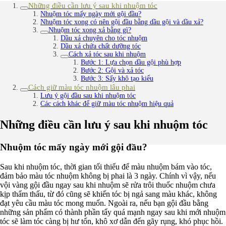
Những điều cần lưu ý sau khi nhuộm tóc
Nhuộm tóc mấy ngày mới gội đầu?
Nhuộm tóc xong có nên gội đầu bằng dầu gội và dầu xả?
Nhuộm tóc xong xả bằng gì?
Dầu xả chuyên cho tóc nhuộm
Dầu xả chứa chất dưỡng tóc
Cách xả tóc sau khi nhuộm
Bước 1: Lựa chọn dầu gội phù hợp
Bước 2: Gội và xả tóc
Bước 3: Sấy khô tạo kiểu
Cách giữ màu tóc nhuộm lâu phai
Lưu ý gội đầu sau khi nhuộm tóc
Các cách khác để giữ màu tóc nhuộm hiệu quả
Những điều cần lưu ý sau khi nhuộm tóc
Nhuộm tóc mấy ngày mới gội đầu?
Sau khi nhuộm tóc, thời gian tối thiểu để màu nhuộm bám vào tóc,
đảm bảo màu tóc nhuộm không bị phai là 3 ngày. Chính vì vậy, nếu
vội vàng gội đầu ngay sau khi nhuộm sẽ rửa trôi thuốc nhuộm chưa
kịp thẩm thấu, từ đó cũng sẽ khiến tóc bị ngả sang màu khác, không
đạt yêu cầu màu tóc mong muốn. Ngoài ra, nếu bạn gội đầu bằng
những sản phẩm có thành phần tẩy quá mạnh ngay sau khi mới nhuộm
tóc sẽ làm tóc càng bị hư tổn, khô xơ dẫn đến gãy rụng, khó phục hồi.