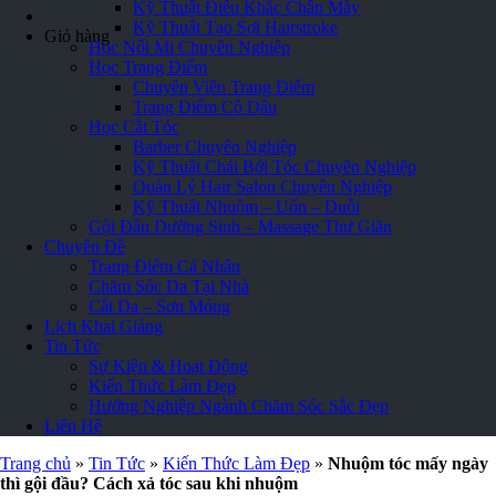
Kỹ Thuật Điêu Khắc Chân Mày
Loading...
Kỹ Thuật Tạo Sợi Hairstroke
Giỏ hàng
Học Nối Mi Chuyên Nghiệp
Học Trang Điểm
Chuyên Viên Trang Điểm
Trang Điểm Cô Dâu
Học Cắt Tóc
Barber Chuyên Nghiệp
Kỹ Thuật Chải Bới Tóc Chuyên Nghiệp
Quản Lý Hair Salon Chuyên Nghiệp
Kỹ Thuật Nhuộm – Uốn – Duỗi
Gội Đầu Dưỡng Sinh – Massage Thư Giãn
Chuyên Đề
Trang Điểm Cá Nhân
Chăm Sóc Da Tại Nhà
Cắt Da – Sơn Móng
Lịch Khai Giảng
Tin Tức
Sự Kiện & Hoạt Động
Kiến Thức Làm Đẹp
Hướng Nghiệp Ngành Chăm Sóc Sắc Đẹp
Liên Hệ
Trang chủ
»
Tin Tức
»
Kiến Thức Làm Đẹp
»
Nhuộm tóc mấy ngày
thì gội đầu? Cách xả tóc sau khi nhuộm