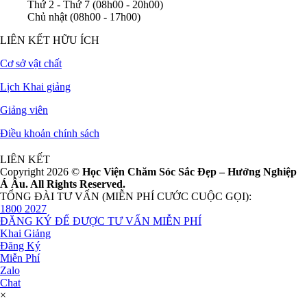
Thứ 2 - Thứ 7 (08h00 - 20h00)
Chủ nhật (08h00 - 17h00)
LIÊN KẾT HỮU ÍCH
Cơ sở vật chất
Lịch Khai giảng
Giảng viên
Điều khoản chính sách
LIÊN KẾT
Copyright 2026 ©
Học Viện Chăm Sóc Sắc Đẹp – Hướng Nghiệp
Á Âu. All Rights Reserved.
TỔNG ĐÀI TƯ VẤN (MIỄN PHÍ CƯỚC CUỘC GỌI):
1800 2027
ĐĂNG KÝ ĐỂ ĐƯỢC TƯ VẤN MIỄN PHÍ
Khai Giảng
Đăng Ký
Miễn Phí
Zalo
Chat
×