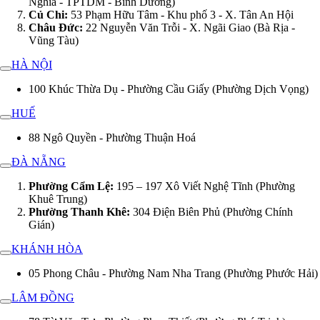
Nghĩa - TPTDM - Bình Dương)
Củ Chi:
53 Phạm Hữu Tâm - Khu phố 3 - X. Tân An Hội
Châu Đức:
22 Nguyễn Văn Trỗi - X. Ngãi Giao (Bà Rịa -
Vũng Tàu)
HÀ NỘI
100 Khúc Thừa Dụ - Phường Cầu Giấy (Phường Dịch Vọng)
HUẾ
88 Ngô Quyền - Phường Thuận Hoá
ĐÀ NẴNG
Phường Cẩm Lệ:
195 – 197 Xô Viết Nghệ Tĩnh (Phường
Khuê Trung)
Phường Thanh Khê:
304 Điện Biên Phủ (Phường Chính
Gián)
KHÁNH HÒA
05 Phong Châu - Phường Nam Nha Trang (Phường Phước Hải)
LÂM ĐỒNG