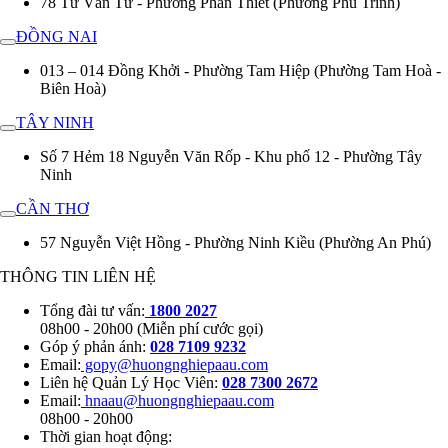
78 Từ Văn Tư - Phường Phan Thiết (Phường Phú Trinh)
ĐỒNG NAI
013 – 014 Đồng Khởi - Phường Tam Hiệp (Phường Tam Hoà -
Biên Hoà)
TÂY NINH
Số 7 Hẻm 18 Nguyễn Văn Rốp - Khu phố 12 - Phường Tây
Ninh
CẦN THƠ
57 Nguyễn Việt Hồng - Phường Ninh Kiều (Phường An Phú)
THÔNG TIN LIÊN HỆ
Tổng đài tư vấn:
1800 2027
08h00 - 20h00 (Miễn phí cước gọi)
Góp ý phản ánh:
028 7109 9232
Email:
gopy@huongnghiepaau.com
Liên hệ Quản Lý Học Viên:
028 7300 2672
Email:
hnaau@huongnghiepaau.com
08h00 - 20h00
Thời gian hoạt động: