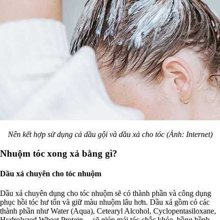
Nên kết hợp sử dụng cả dầu gội và dầu xả cho tóc (Ảnh: Internet)
Nhuộm tóc xong xả bằng gì?
Dầu xả chuyên cho tóc nhuộm
Dầu xả chuyên dụng cho tóc nhuộm sẽ có thành phần và công dụng
phục hồi tóc hư tổn và giữ màu nhuộm lâu hơn. Dầu xả gồm có các
thành phần như Water (Aqua), Cetearyl Alcohol, Cyclopentasiloxane,
Hydrolyzed Wheat Protein… sẽ giúp mái tóc chắc khỏe, bồng bềnh,