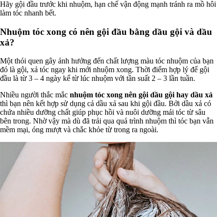
Hãy gội đầu trước khi nhuộm, hạn chế vận động mạnh tránh ra mồ hôi
làm tóc nhanh bết.
Nhuộm tóc xong có nên gội đầu bằng dầu gội và dầu
xả?
Một thói quen gây ảnh hưởng đến chất lượng màu tóc nhuộm của bạn
đó là gội, xả tóc ngay khi mới nhuộm xong. Thời điểm hợp lý để gội
đầu là từ 3 – 4 ngày kể từ lúc nhuộm với tần suất 2 – 3 lần tuần.
Nhiều người thắc mắc
nhuộm tóc xong nên gội dầu gội hay dầu xả
thì bạn nên kết hợp sử dụng cả dầu xả sau khi gội đầu. Bởi dầu xả có
chứa nhiều dưỡng chất giúp phục hồi và nuôi dưỡng mái tóc từ sâu
bên trong. Nhờ vậy mà dù đã trải qua quá trình nhuộm thì tóc bạn vẫn
mềm mại, óng mượt và chắc khỏe từ trong ra ngoài.