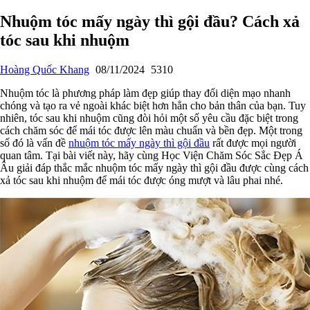
Nhuộm tóc mấy ngày thì gội đầu? Cách xả
tóc sau khi nhuộm
Hoàng Quốc Khang
08/11/2024
5310
Nhuộm tóc là phương pháp làm đẹp giúp thay đổi diện mạo nhanh
chóng và tạo ra vẻ ngoài khác biệt hơn hẳn cho bản thân của bạn. Tuy
nhiên, tóc sau khi nhuộm cũng đòi hỏi một số yêu cầu đặc biệt trong
cách chăm sóc để mái tóc được lên màu chuẩn và bền đẹp. Một trong
số đó là vấn đề
nhuộm tóc mấy ngày thì gội đầu
rất được mọi người
quan tâm. Tại bài viết này, hãy cùng Học Viện Chăm Sóc Sắc Đẹp Á
Âu giải đáp thắc mắc nhuộm tóc mấy ngày thì gội đầu được cùng cách
xả tóc sau khi nhuộm để mái tóc được óng mượt và lâu phai nhé.