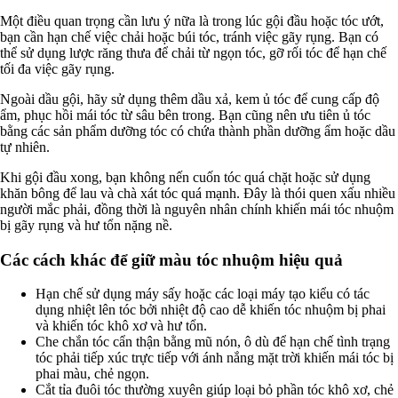
Một điều quan trọng cần lưu ý nữa là trong lúc gội đầu hoặc tóc ướt,
bạn cần hạn chế việc chải hoặc búi tóc, tránh việc gãy rụng. Bạn có
thể sử dụng lược răng thưa để chải từ ngọn tóc, gỡ rối tóc để hạn chế
tối đa việc gãy rụng.
Ngoài dầu gội, hãy sử dụng thêm dầu xả, kem ủ tóc để cung cấp độ
ẩm, phục hồi mái tóc từ sâu bên trong. Bạn cũng nên ưu tiên ủ tóc
bằng các sản phẩm dưỡng tóc có chứa thành phần dưỡng ẩm hoặc dầu
tự nhiên.
Khi gội đầu xong, bạn không nến cuốn tóc quá chặt hoặc sử dụng
khăn bông để lau và chà xát tóc quá mạnh. Đây là thói quen xấu nhiều
người mắc phải, đồng thời là nguyên nhân chính khiến mái tóc nhuộm
bị gãy rụng và hư tổn nặng nề.
Các cách khác để giữ màu tóc nhuộm hiệu quả
Hạn chế sử dụng máy sấy hoặc các loại máy tạo kiểu có tác
dụng nhiệt lên tóc bởi nhiệt độ cao dễ khiến tóc nhuộm bị phai
và khiến tóc khô xơ và hư tổn.
Che chắn tóc cẩn thận bằng mũ nón, ô dù để hạn chế tình trạng
tóc phải tiếp xúc trực tiếp với ánh nắng mặt trời khiến mái tóc bị
phai màu, chẻ ngọn.
Cắt tỉa đuôi tóc thường xuyên giúp loại bỏ phần tóc khô xơ, chẻ