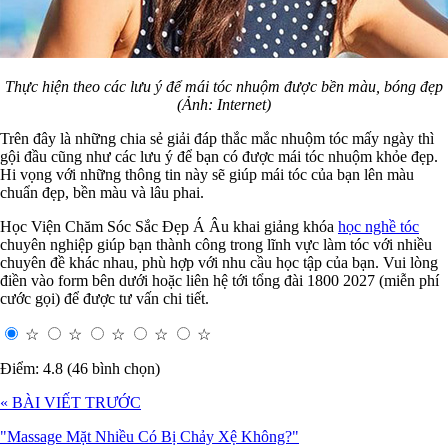
Thực hiện theo các lưu ý để mái tóc nhuộm được bền màu, bóng đẹp
(Ảnh: Internet)
Trên đây là những chia sẻ giải đáp thắc mắc nhuộm tóc mấy ngày thì
gội đầu cũng như các lưu ý để bạn có được mái tóc nhuộm khỏe đẹp.
Hi vọng với những thông tin này sẽ giúp mái tóc của bạn lên màu
chuẩn đẹp, bền màu và lâu phai.
Học Viện Chăm Sóc Sắc Đẹp Á Âu khai giảng khóa
học nghề tóc
chuyên nghiệp giúp bạn thành công trong lĩnh vực làm tóc với nhiều
chuyên đề khác nhau, phù hợp với nhu cầu học tập của bạn. Vui lòng
điền vào form bên dưới hoặc liên hệ tới tổng đài 1800 2027 (miễn phí
cước gọi) để được tư vấn chi tiết.
☆
☆
☆
☆
☆
Điểm: 4.8 (46 bình chọn)
« BÀI VIẾT TRƯỚC
"Massage Mặt Nhiều Có Bị Chảy Xệ Không?"