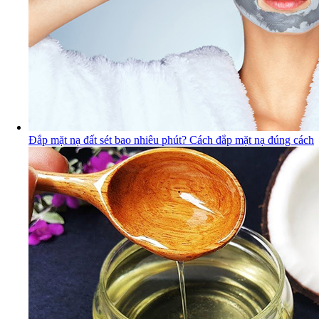
Đắp mặt nạ đất sét bao nhiêu phút? Cách đắp mặt nạ đúng cách