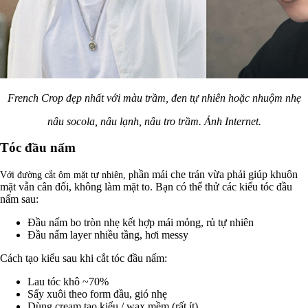
French Crop đẹp nhất với màu trầm, đen tự nhiên hoặc nhuộm nhẹ
nâu socola, nâu lạnh, nâu tro trầm. Ảnh Internet.
Tóc đầu nấm
hần mái che trán vừa phải giúp khuôn
Với đường cắt ôm mặt tự nhiên, p
mặt vẫn cân đối, không làm mặt to. Bạn có thể thử các kiểu tóc đầu
nấm sau:
Đầu nấm bo tròn nhẹ kết hợp mái mỏng, rủ tự nhiên
Đầu nấm layer nhiều tầng, hơi messy
Cách tạo kiểu sau khi cắt tóc đầu nấm:
Lau tóc khô ~70%
Sấy xuôi theo form đầu, gió nhẹ
Dùng cream tạo kiểu / wax mềm (rất ít)