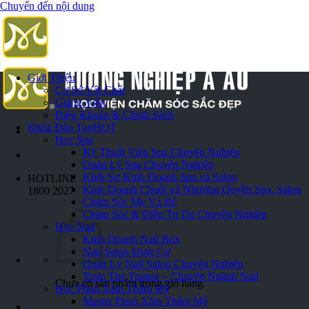
Chuyển đến nội dung
Giới Thiệu
Cơ Sở Vật Chất
Giảng Viên
Điều Khoản & Chính Sách
Khóa Đào Tạo
HOT
Học Spa
Kỹ Thuật Viên Spa Chuyên Nghiệp
Quản Lý Spa Chuyên Nghiệp
Khởi Sự Kinh Doanh Spa và Salon
HOTLINE
Kinh Doanh Chuỗi và Nhượng Quyền Spa, Salon
1800 2027
Chăm Sóc Mẹ Và Bé
Chăm Sóc & Điều Trị Da Chuyên Nghiệp
Học Nail
Kinh Doanh Nail Box
Nail Salon Định Cư
Quản Lý Nail Salon Chuyên Nghiệp
Train The Trainer – Chuyên Ngành Nail
Chưa có sản phẩm trong giỏ hàng.
Học Phun Xăm Thẩm Mỹ
Master Phun Xăm Thẩm Mỹ