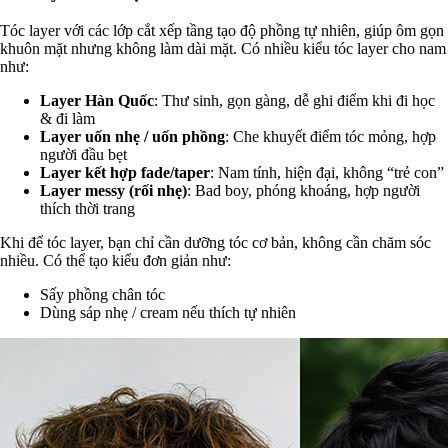
Tóc layer với các lớp cắt xếp tầng tạo độ phồng tự nhiên, giúp ôm gọn
khuôn mặt nhưng không làm dài mặt. Có nhiều kiểu tóc layer cho nam
như:
Layer Hàn Quốc
: Thư sinh, gọn gàng, dễ ghi điểm khi đi học
& đi làm
Layer uốn nhẹ / uốn phồng
: Che khuyết điểm tóc mỏng, hợp
người đầu bẹt
Layer kết hợp fade/taper
: Nam tính, hiện đại, không “trẻ con”
Layer messy (rối nhẹ)
: Bad boy, phóng khoáng, hợp người
thích thời trang
Khi để tóc layer, bạn chỉ cần dưỡng tóc cơ bản, không cần chăm sóc
nhiều. Có thể tạo kiểu đơn giản như:
Sấy phồng chân tóc
Dùng sáp nhẹ / cream nếu thích tự nhiên