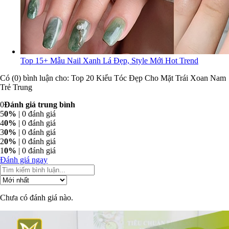
Top 15+ Mẫu Nail Xanh Lá Đẹp, Style Mới Hot Trend
Có (0) bình luận cho: Top 20 Kiểu Tóc Đẹp Cho Mặt Trái Xoan Nam
Trẻ Trung
0
Đánh giá trung bình
5
0%
| 0 đánh giá
4
0%
| 0 đánh giá
3
0%
| 0 đánh giá
2
0%
| 0 đánh giá
1
0%
| 0 đánh giá
Đánh giá ngay
Chưa có đánh giá nào.