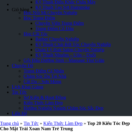
Kỹ Thuật Điêu Khắc Chân Mày
Kỹ Thuật Tạo Sợi Hairstroke
Giỏ hàng
Học Nối Mi Chuyên Nghiệp
Học Trang Điểm
Chuyên Viên Trang Điểm
Trang Điểm Cô Dâu
Học Cắt Tóc
Barber Chuyên Nghiệp
Kỹ Thuật Chải Bới Tóc Chuyên Nghiệp
Quản Lý Hair Salon Chuyên Nghiệp
Kỹ Thuật Nhuộm – Uốn – Duỗi
Gội Đầu Dưỡng Sinh – Massage Thư Giãn
Chuyên Đề
Trang Điểm Cá Nhân
Chăm Sóc Da Tại Nhà
Cắt Da – Sơn Móng
Lịch Khai Giảng
Tin Tức
Sự Kiện & Hoạt Động
Kiến Thức Làm Đẹp
Hướng Nghiệp Ngành Chăm Sóc Sắc Đẹp
Liên Hệ
Trang chủ
»
Tin Tức
»
Kiến Thức Làm Đẹp
»
Top 20 Kiểu Tóc Đẹp
Cho Mặt Trái Xoan Nam Trẻ Trung