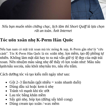
Nếu bạn muốn nhìn chững chạc, lịch lãm thì Short Quiff là lựa chọn
rất an toàn. Ảnh Internet
Tóc uốn xoăn nhẹ K-Perm Hàn Quốc
Nếu bạn nam có mặt trái xoan mà tóc mỏng & xẹp, K-Perm gần như là “cứu
oăn nhẹ, lọn mềm, tạo độ phồng tự
cánh”. Tóc K-Perm Hàn Quốc là tóc x
nhiên. Không làm mặt dài hay to ra mà vẫn giữ tỷ lệ đẹp của mặt trái
xoan. Nên nhuộm màu sáng nhẹ để thấy rõ lọn xoăn như: Màu nâu
lạnh/nâu socola, nâu khói nhẹ/nâu tro, nâu rêu trầm.
Cách dưỡng tóc và tạo kiểu mỗi ngày như sau:
Gội 2–3 lần/tuần (gội nhiều = xoăn nhanh duỗi)
Dùng dầu xả hoặc kem ủ nhẹ
Tránh vò mạnh khi tóc ướt
Lau tóc bằng khăn mềm
Sấy gió nhẹ, bóp lọn (đừng sấy khô cong)
Dùng cream tạo xoăn / wax mềm