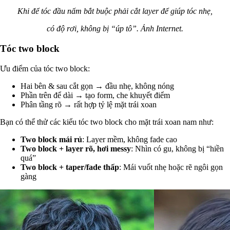
Khi để tóc đầu nấm bắt buộc phải cắt layer để giúp tóc nhẹ,
có độ rơi, không bị “úp tô”. Ảnh Internet.
Tóc two block
Ưu điểm của tóc two block:
Hai bên & sau cắt gọn → đầu nhẹ, không nóng
Phần trên để dài → tạo form, che khuyết điểm
Phân tầng rõ → rất hợp tỷ lệ mặt trái xoan
Bạn có thể thử các kiểu tóc two block cho mặt trái xoan nam như:
Two block mái rủ
: Layer mềm, không fade cao
Two block + layer rõ, hơi messy
: Nhìn có gu, không bị “hiền
quá”
Two block + taper/fade thấp
: Mái vuốt nhẹ hoặc rẽ ngôi gọn
gàng