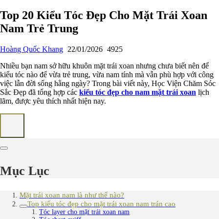
Top 20 Kiểu Tóc Đẹp Cho Mặt Trái Xoan
Nam Trẻ Trung
Hoàng Quốc Khang
22/01/2026
4925
Nhiều bạn nam sở hữu khuôn mặt trái xoan nhưng chưa biết nên để
kiểu tóc nào để vừa trẻ trung, vừa nam tính mà vẫn phù hợp với công
việc lẫn đời sống hằng ngày? Trong bài viết này, Học Viện Chăm Sóc
Sắc Đẹp đã tổng hợp các
kiểu tóc đẹp cho nam mặt trái xoan
lịch
lãm, được yêu thích nhất hiện nay.
Mục Lục
Mặt trái xoan nam là như thế nào?
Top kiểu tóc đẹp cho mặt trái xoan nam trán cao
Tóc layer cho mặt trái xoan nam