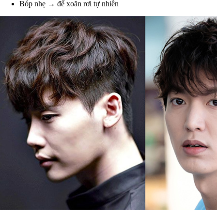
Bóp nhẹ → để xoăn rơi tự nhiên