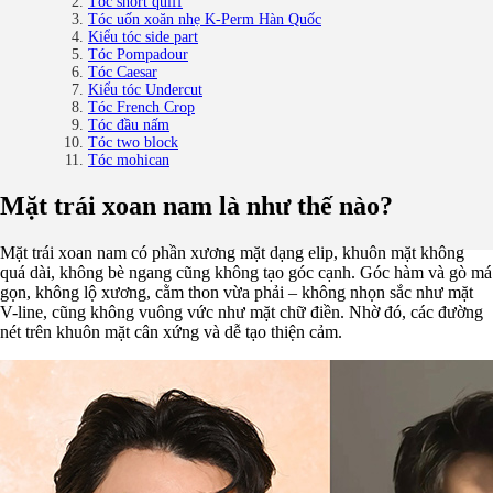
Tóc short quiff
Tóc uốn xoăn nhẹ K-Perm Hàn Quốc
Kiểu tóc side part
Tóc Pompadour
Tóc Caesar
Kiểu tóc Undercut
Tóc French Crop
Tóc đầu nấm
Tóc two block
Tóc mohican
Mặt trái xoan nam là như thế nào?
Mặt trái xoan nam có phần xương mặt dạng elip, khuôn mặt không
quá dài, không bè ngang cũng không tạo góc cạnh. Góc hàm và gò má
gọn, không lộ xương, cằm thon vừa phải – không nhọn sắc như mặt
V-line, cũng không vuông vức như mặt chữ điền. Nhờ đó, các đường
nét trên khuôn mặt cân xứng và dễ tạo thiện cảm.