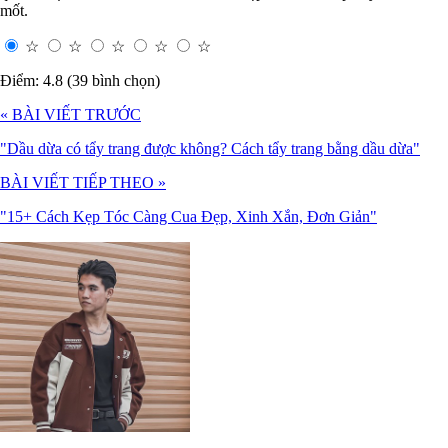
mốt.
☆
☆
☆
☆
☆
Điểm: 4.8 (39 bình chọn)
« BÀI VIẾT TRƯỚC
"Dầu dừa có tẩy trang được không? Cách tẩy trang bằng dầu dừa"
BÀI VIẾT TIẾP THEO »
"15+ Cách Kẹp Tóc Càng Cua Đẹp, Xinh Xắn, Đơn Giản"