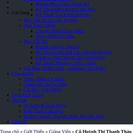
Master Phun Xăm Thẩm Mỹ
Kỹ Thuật Điêu Khắc Chân Mày
Giỏ hàng
Kỹ Thuật Tạo Sợi Hairstroke
Học Nối Mi Chuyên Nghiệp
Học Trang Điểm
Chuyên Viên Trang Điểm
Trang Điểm Cô Dâu
Học Cắt Tóc
Barber Chuyên Nghiệp
Kỹ Thuật Chải Bới Tóc Chuyên Nghiệp
Quản Lý Hair Salon Chuyên Nghiệp
Kỹ Thuật Nhuộm – Uốn – Duỗi
Gội Đầu Dưỡng Sinh – Massage Thư Giãn
Chuyên Đề
Trang Điểm Cá Nhân
Chăm Sóc Da Tại Nhà
Cắt Da – Sơn Móng
Lịch Khai Giảng
Tin Tức
Sự Kiện & Hoạt Động
Kiến Thức Làm Đẹp
Hướng Nghiệp Ngành Chăm Sóc Sắc Đẹp
Liên Hệ
Trang chủ
»
Giới Thiệu
»
Giảng Viên
»
Cô Huỳnh Thị Thanh Thảo