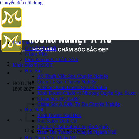
Chuyển đến nội dung
Giới Thiệu
Cơ Sở Vật Chất
Giảng Viên
Điều Khoản & Chính Sách
Khóa Đào Tạo
HOT
Học Spa
Kỹ Thuật Viên Spa Chuyên Nghiệp
Quản Lý Spa Chuyên Nghiệp
HOTLINE
Khởi Sự Kinh Doanh Spa và Salon
1800 2027
Kinh Doanh Chuỗi và Nhượng Quyền Spa, Salon
Chăm Sóc Mẹ Và Bé
Chăm Sóc & Điều Trị Da Chuyên Nghiệp
Học Nail
Kinh Doanh Nail Box
Nail Salon Định Cư
Quản Lý Nail Salon Chuyên Nghiệp
Chưa có sản phẩm trong giỏ hàng.
Train The Trainer – Chuyên Ngành Nail
Học Phun Xăm Thẩm Mỹ