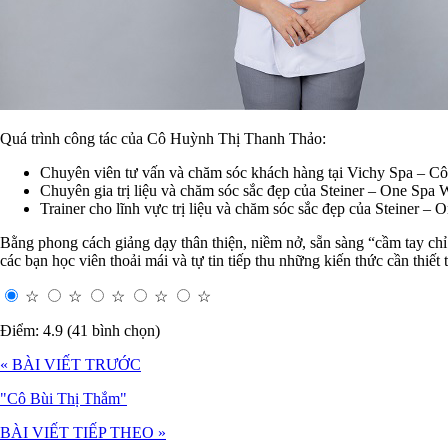
Quá trình công tác của Cô Huỳnh Thị Thanh Thảo:
Chuyên viên tư vấn và chăm sóc khách hàng tại Vichy Spa – 
Chuyên gia trị liệu và chăm sóc sắc đẹp của Steiner – One Sp
Trainer cho lĩnh vực trị liệu và chăm sóc sắc đẹp của Steiner –
Bằng phong cách giảng dạy thân thiện, niềm nở, sẵn sàng “cầm tay ch
các bạn học viên thoải mái và tự tin tiếp thu những kiến thức cần thiết 
☆
☆
☆
☆
☆
Điểm: 4.9 (41 bình chọn)
« BÀI VIẾT TRƯỚC
"Cô Bùi Thị Thắm"
BÀI VIẾT TIẾP THEO »