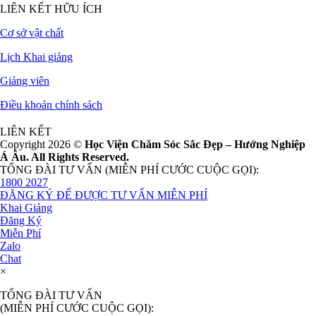
LIÊN KẾT HỮU ÍCH
Cơ sở vật chất
Lịch Khai giảng
Giảng viên
Điều khoản chính sách
LIÊN KẾT
Copyright 2026 ©
Học Viện Chăm Sóc Sắc Đẹp – Hướng Nghiệp
Á Âu. All Rights Reserved.
TỔNG ĐÀI TƯ VẤN (MIỄN PHÍ CƯỚC CUỘC GỌI):
1800 2027
ĐĂNG KÝ ĐỂ ĐƯỢC TƯ VẤN MIỄN PHÍ
Khai Giảng
Đăng Ký
Miễn Phí
Zalo
Chat
×
TỔNG ĐÀI TƯ VẤN
(MIỄN PHÍ CƯỚC CUỘC GỌI):