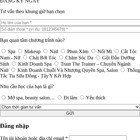
ĐĂNG KÝ NGAY
Tư vấn theo khung giờ bạn chọn
Bạn quan tâm chương trình nào?
Spa
Makeup
Nail
Phun Xăm
Nối Mi
Cắt Tóc
Nam - Nữ
Chải Bới Tóc
Chăm Sóc Da
Gội Đầu Dưỡng
Sinh
Kinh Doanh Spa
Train The Trainer – Chuyên Ngành
Nail
Kinh Doanh Chuỗi Và Nhượng Quyền Spa, Salon
Thông
Tắc Tia Sữa Đông - Tây Y Kết Hợp
Nhu cầu học của bạn là gì?
Mở spa, beauty salon…
Đi làm
Yêu thích
GỬI
Đăng nhập
Tên tài khoản hoặc địa chỉ email
*