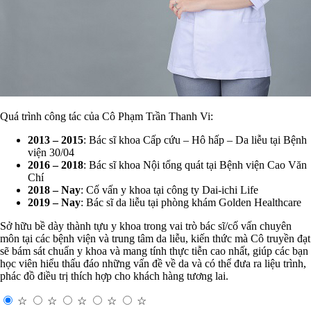
Quá trình công tác của Cô Phạm Trần Thanh Vi:
2013 – 2015
: Bác sĩ khoa Cấp cứu – Hô hấp – Da liễu tại Bệnh
viện 30/04
2016 – 2018
: Bác sĩ khoa Nội tổng quát tại Bệnh viện Cao Văn
Chí
2018 – Nay
: Cố vấn y khoa tại công ty Dai-ichi Life
2019 – Nay
: Bác sĩ da liễu tại phòng khám Golden Healthcare
Sở hữu bề dày thành tựu y khoa trong vai trò bác sĩ/cố vấn chuyên
môn tại các bệnh viện và trung tâm da liễu, kiến thức mà Cô truyền đạt
sẽ bám sát chuẩn y khoa và mang tính thực tiễn cao nhất, giúp các bạn
học viên hiểu thấu đáo những vấn đề về da và có thể đưa ra liệu trình,
phác đồ điều trị thích hợp cho khách hàng tương lai.
☆
☆
☆
☆
☆