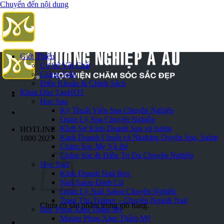
Chuyển đến nội dung
Giới Thiệu
Cơ Sở Vật Chất
Giảng Viên
Điều Khoản & Chính Sách
Khóa Đào Tạo
HOT
Học Spa
Kỹ Thuật Viên Spa Chuyên Nghiệp
Quản Lý Spa Chuyên Nghiệp
Khởi Sự Kinh Doanh Spa và Salon
HOTLINE
Kinh Doanh Chuỗi và Nhượng Quyền Spa, Salon
1800 2027
Chăm Sóc Mẹ Và Bé
Chăm Sóc & Điều Trị Da Chuyên Nghiệp
Học Nail
Kinh Doanh Nail Box
Nail Salon Định Cư
Quản Lý Nail Salon Chuyên Nghiệp
Train The Trainer – Chuyên Ngành Nail
Chưa có sản phẩm trong giỏ hàng.
Học Phun Xăm Thẩm Mỹ
Master Phun Xăm Thẩm Mỹ