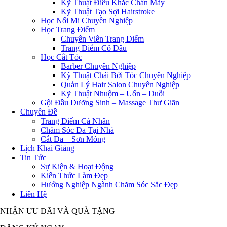
Kỹ Thuật Điêu Khắc Chân Mày
Kỹ Thuật Tạo Sợi Hairstroke
Học Nối Mi Chuyên Nghiệp
Học Trang Điểm
Chuyên Viên Trang Điểm
Trang Điểm Cô Dâu
Học Cắt Tóc
Barber Chuyên Nghiệp
Kỹ Thuật Chải Bới Tóc Chuyên Nghiệp
Quản Lý Hair Salon Chuyên Nghiệp
Kỹ Thuật Nhuộm – Uốn – Duỗi
Gội Đầu Dưỡng Sinh – Massage Thư Giãn
Chuyên Đề
Trang Điểm Cá Nhân
Chăm Sóc Da Tại Nhà
Cắt Da – Sơn Móng
Lịch Khai Giảng
Tin Tức
Sự Kiện & Hoạt Động
Kiến Thức Làm Đẹp
Hướng Nghiệp Ngành Chăm Sóc Sắc Đẹp
Liên Hệ
NHẬN ƯU ĐÃI VÀ QUÀ TẶNG