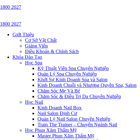
1800 2027
1800 2027
Giới Thiệu
Cơ Sở Vật Chất
Giảng Viên
Điều Khoản & Chính Sách
Khóa Đào Tạo
Học Spa
Kỹ Thuật Viên Spa Chuyên Nghiệp
Quản Lý Spa Chuyên Nghiệp
Khởi Sự Kinh Doanh Spa và Salon
Kinh Doanh Chuỗi và Nhượng Quyền Spa, Salon
Chăm Sóc Mẹ Và Bé
Chăm Sóc & Điều Trị Da Chuyên Nghiệp
Học Nail
Kinh Doanh Nail Box
Nail Salon Định Cư
Quản Lý Nail Salon Chuyên Nghiệp
Train The Trainer – Chuyên Ngành Nail
Học Phun Xăm Thẩm Mỹ
Master Phun Xăm Thẩm Mỹ