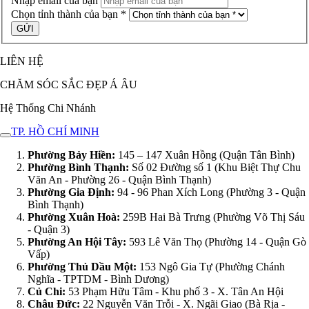
Nhập email của bạn
Chọn tỉnh thành của bạn *
LIÊN HỆ
CHĂM SÓC SẮC ĐẸP Á ÂU
Hệ Thống Chi Nhánh
TP. HỒ CHÍ MINH
Phường Bảy Hiền:
145 – 147 Xuân Hồng (Quận Tân Bình)
Phường Bình Thạnh:
Số 02 Đường số 1 (Khu Biệt Thự Chu
Văn An - Phường 26 - Quận Bình Thạnh)
Phường Gia Định:
94 - 96 Phan Xích Long (Phường 3 - Quận
Bình Thạnh)
Phường Xuân Hoà:
259B Hai Bà Trưng (Phường Võ Thị Sáu
- Quận 3)
Phường An Hội Tây:
593 Lê Văn Thọ (Phường 14 - Quận Gò
Vấp)
Phường Thủ Dầu Một:
153 Ngô Gia Tự (Phường Chánh
Nghĩa - TPTDM - Bình Dương)
Củ Chi:
53 Phạm Hữu Tâm - Khu phố 3 - X. Tân An Hội
Châu Đức:
22 Nguyễn Văn Trỗi - X. Ngãi Giao (Bà Rịa -