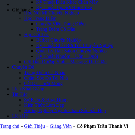
Kỹ Thuật Điêu Khắc Chân Mày
Kỹ Thuật Tạo Sợi Hairstroke
Giỏ hàng
Học Nối Mi Chuyên Nghiệp
Học Trang Điểm
Chuyên Viên Trang Điểm
Trang Điểm Cô Dâu
Học Cắt Tóc
Barber Chuyên Nghiệp
Kỹ Thuật Chải Bới Tóc Chuyên Nghiệp
Quản Lý Hair Salon Chuyên Nghiệp
Kỹ Thuật Nhuộm – Uốn – Duỗi
Gội Đầu Dưỡng Sinh – Massage Thư Giãn
Chuyên Đề
Trang Điểm Cá Nhân
Chăm Sóc Da Tại Nhà
Cắt Da – Sơn Móng
Lịch Khai Giảng
Tin Tức
Sự Kiện & Hoạt Động
Kiến Thức Làm Đẹp
Hướng Nghiệp Ngành Chăm Sóc Sắc Đẹp
Liên Hệ
Trang chủ
»
Giới Thiệu
»
Giảng Viên
»
Cô Phạm Trần Thanh Vi