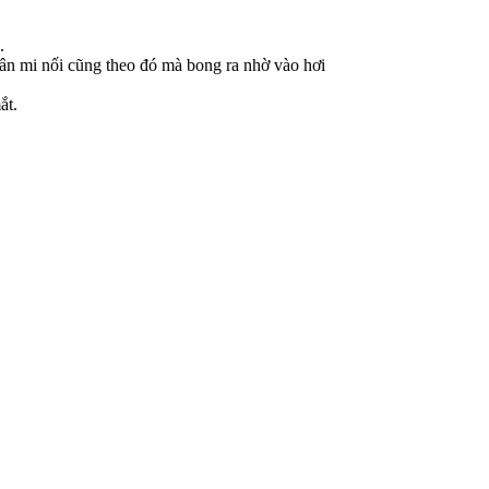
.
hân mi nối cũng theo đó mà bong ra nhờ vào hơi
ắt.