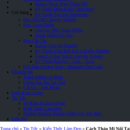
Master Phun Xăm Thẩm Mỹ
Kỹ Thuật Điêu Khắc Chân Mày
Giỏ hàng
Kỹ Thuật Tạo Sợi Hairstroke
Học Nối Mi Chuyên Nghiệp
Học Trang Điểm
Chuyên Viên Trang Điểm
Trang Điểm Cô Dâu
Học Cắt Tóc
Barber Chuyên Nghiệp
Kỹ Thuật Chải Bới Tóc Chuyên Nghiệp
Quản Lý Hair Salon Chuyên Nghiệp
Kỹ Thuật Nhuộm – Uốn – Duỗi
Gội Đầu Dưỡng Sinh – Massage Thư Giãn
Chuyên Đề
Trang Điểm Cá Nhân
Chăm Sóc Da Tại Nhà
Cắt Da – Sơn Móng
Lịch Khai Giảng
Tin Tức
Sự Kiện & Hoạt Động
Kiến Thức Làm Đẹp
Hướng Nghiệp Ngành Chăm Sóc Sắc Đẹp
Liên Hệ
Trang chủ
»
Tin Tức
»
Kiến Thức Làm Đẹp
»
Cách Tháo Mi Nối Tạ