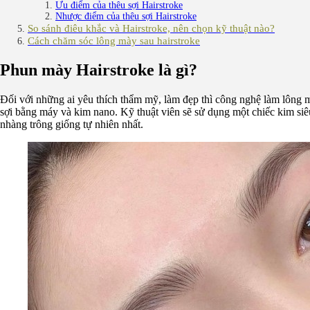
Ưu điểm của thêu sợi Hairstroke
Nhược điểm của thêu sợi Hairstroke
So sánh điêu khắc và Hairstroke, nên chọn kỹ thuật nào?
Cách chăm sóc lông mày sau hairstroke
Phun mày Hairstroke là gì?
Đối với những ai yêu thích thẩm mỹ, làm đẹp thì công nghệ làm lông 
sợi bằng máy và kim nano. Kỹ thuật viên sẽ sử dụng một chiếc kim s
nhàng trông giống tự nhiên nhất.