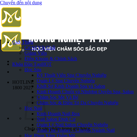
Chuyển đến nội dung
Giới Thiệu
Cơ Sở Vật Chất
Giảng Viên
Điều Khoản & Chính Sách
Khóa Đào Tạo
HOT
Học Spa
Kỹ Thuật Viên Spa Chuyên Nghiệp
Quản Lý Spa Chuyên Nghiệp
HOTLINE
Khởi Sự Kinh Doanh Spa và Salon
1800 2027
Kinh Doanh Chuỗi và Nhượng Quyền Spa, Salon
Chăm Sóc Mẹ Và Bé
Chăm Sóc & Điều Trị Da Chuyên Nghiệp
Học Nail
Kinh Doanh Nail Box
Nail Salon Định Cư
Quản Lý Nail Salon Chuyên Nghiệp
Chưa có sản phẩm trong giỏ hàng.
Train The Trainer – Chuyên Ngành Nail
Học Phun Xăm Thẩm Mỹ