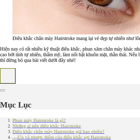
Điêu khắc chân mày Hairstroke mang lại vẻ đẹp tự nhiên như lôn
Hiện nay có rất nhiều kỹ thuật điêu khắc, phun xăm chân mày khác nh
cao bởi tính tự nhiên, thẩm mỹ, làm nổi bật khuôn mặt, thần thái. Nếu 
thì đừng bỏ qua bài viết dưới đây nhé!
Mục Lục
Phun mày Hairstroke là gì?
Những ai nên điêu khắc Hairstroke
Điêu khắc chân mày Hairstroke giá bao nhiêu?
Ưu và nhược điểm của điêu khắc sợi Hairstroke