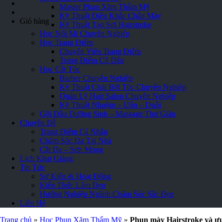
Master Phun Xăm Thẩm Mỹ
Kỹ Thuật Điêu Khắc Chân Mày
Giỏ hàng
Kỹ Thuật Tạo Sợi Hairstroke
Học Nối Mi Chuyên Nghiệp
Học Trang Điểm
Chuyên Viên Trang Điểm
Trang Điểm Cô Dâu
Học Cắt Tóc
Barber Chuyên Nghiệp
Kỹ Thuật Chải Bới Tóc Chuyên Nghiệp
Quản Lý Hair Salon Chuyên Nghiệp
Kỹ Thuật Nhuộm – Uốn – Duỗi
Gội Đầu Dưỡng Sinh – Massage Thư Giãn
Chuyên Đề
Trang Điểm Cá Nhân
Chăm Sóc Da Tại Nhà
Cắt Da – Sơn Móng
Lịch Khai Giảng
Tin Tức
Sự Kiện & Hoạt Động
Kiến Thức Làm Đẹp
Hướng Nghiệp Ngành Chăm Sóc Sắc Đẹp
Liên Hệ
Trang chủ
»
Học Phun Xăm Thẩm Mỹ
»
Phun mày Hairstroke và ưu