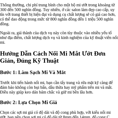
Thông thường, chi phí trung bình cho một bộ mi ướt trong khoảng từ
300 đến 500 nghìn đồng. Tuy nhiên, ở các salon làm đẹp cao cấp, uy
tín với trang thiết bị hiện đại và dụng cụ chất lượng sẽ có giá cao hơn,
có thể dao động trong mức từ 800 nghìn đồng đến 1 triệu 500 nghìn
đồng.
Ngoài ra, giá thành của dịch vụ này còn tùy thuộc vào nhiều yếu tố
như địa điểm, chất lượng dịch vụ và kinh nghiệm của kỹ thuật viên nối
mi.
Hướng Dẫn Cách Nối Mi Mắt Ướt Đơn
Giản, Đúng Kỹ Thuật
Bước 1: Làm Sạch Mi Và Mắt
Trước khi tiến hành nối mi, bạn cần tẩy trang và rửa mặt kỹ càng để
đảm bảo không còn bụi bẩn, dầu thừa hay mỹ phẩm trên mi và mắt.
Điều này giúp keo dán bám chắc và giữ mi bền lâu hơn.
Bước 2: Lựa Chọn Mi Giả
Chọn các sợi mi giả có độ dài và độ cong phù hợp, với kiểu nối mi
ướt, bạn nên chọn sợi mi có độ dài từ 8mm đến 14mm, độ cong C