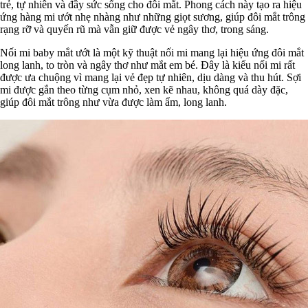
trẻ, tự nhiên và đầy sức sống cho đôi mắt. Phong cách này tạo ra hiệu
ứng hàng mi ướt nhẹ nhàng như những giọt sương, giúp đôi mắt trông
rạng rỡ và quyến rũ mà vẫn giữ được vẻ ngây thơ, trong sáng.
Nối mi baby mắt ướt là một kỹ thuật nối mi mang lại hiệu ứng đôi mắt
long lanh, to tròn và ngây thơ như mắt em bé. Đây là kiểu nối mi rất
được ưa chuộng vì mang lại vẻ đẹp tự nhiên, dịu dàng và thu hút. Sợi
mi được gắn theo từng cụm nhỏ, xen kẽ nhau, không quá dày đặc,
giúp đôi mắt trông như vừa được làm ẩm, long lanh.