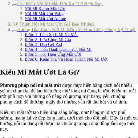
Các Kiểu Nối Mi Mắt Ướt Xu Thế Hiện Nay
Nối Mi Katun Mắt Ướt
Nối Mi Mắt Ướt Baby
Nối Mi Mắt Ướt Anime
Kỹ Thuật Nối Mi Mắt Ướt Giá Bao Nhiêu?
Hướng Dẫn Cách Nối Mi Mắt Ướt Đơn Giản, Đúng Kỹ Thuật
Bước 1: Làm Sạch Mi Và Mắt
Bước 2: Lựa Chọn Mi Giả
Bước 3: Dán Gel Pad
Bước 4: Tiến Hành Quá Trình Nối Mi
Bước 5: Tạo Hiệu Ứng Mắt Ướt
Bước 6: Kiểm Tra Và Hoàn Thành Nối Mi Ướt
Kiểu Mi Mắt Ướt Là Gì?
Phương pháp nối mi mắt ướt
được thực hiện bằng cách nối nhiều
sợi mi chụm lại để tạo hiệu ứng như lông mi đang bị ướt. Kiểu mi mắt
ướt phù hợp với những cô nàng có gương mặt baby, yêu chuộng
phong cách dễ thương, ngây thơ nhưng vẫn rất thu hút và cá tính.
Kiểu mi mắt ướt tạo hiệu ứng sáng bóng, như hàng mi được phủ
sương, mang lại vẻ đẹp long lanh, tươi mới cho đôi mắt. Đây là một xu
hướng nối mi đang rất được ưa chuộng trong cộng đồng làm đẹp hiện
nay.