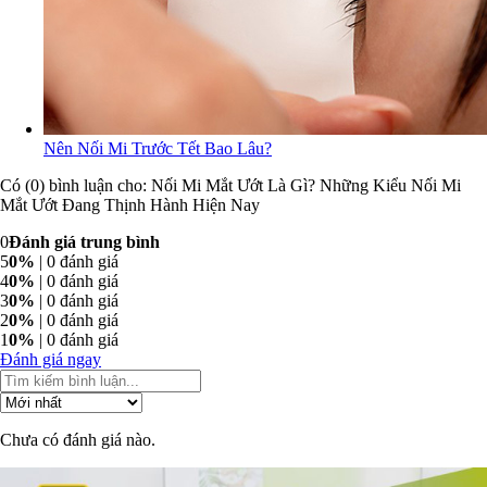
Nên Nối Mi Trước Tết Bao Lâu?
Có (0) bình luận cho: Nối Mi Mắt Ướt Là Gì? Những Kiểu Nối Mi
Mắt Ướt Đang Thịnh Hành Hiện Nay
0
Đánh giá trung bình
5
0%
| 0 đánh giá
4
0%
| 0 đánh giá
3
0%
| 0 đánh giá
2
0%
| 0 đánh giá
1
0%
| 0 đánh giá
Đánh giá ngay
Chưa có đánh giá nào.