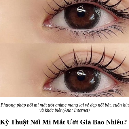
Phương pháp nối mi mắt ướt anime mang lại vẻ đẹp nổi bật, cuốn hút
và khác biệt (Ảnh: Internet)
Kỹ Thuật Nối Mi Mắt Ướt Giá Bao Nhiêu?