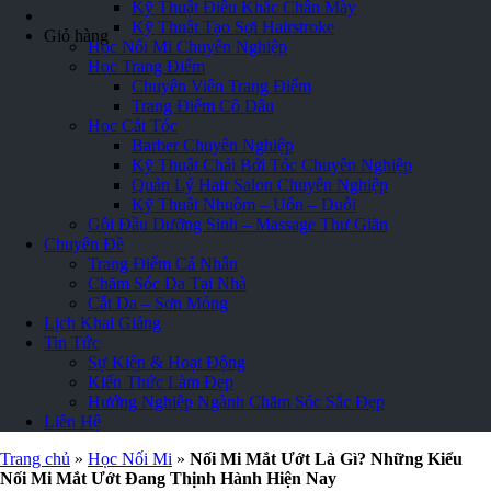
Kỹ Thuật Điêu Khắc Chân Mày
Kỹ Thuật Tạo Sợi Hairstroke
Giỏ hàng
Học Nối Mi Chuyên Nghiệp
Học Trang Điểm
Chuyên Viên Trang Điểm
Trang Điểm Cô Dâu
Học Cắt Tóc
Barber Chuyên Nghiệp
Kỹ Thuật Chải Bới Tóc Chuyên Nghiệp
Quản Lý Hair Salon Chuyên Nghiệp
Kỹ Thuật Nhuộm – Uốn – Duỗi
Gội Đầu Dưỡng Sinh – Massage Thư Giãn
Chuyên Đề
Trang Điểm Cá Nhân
Chăm Sóc Da Tại Nhà
Cắt Da – Sơn Móng
Lịch Khai Giảng
Tin Tức
Sự Kiện & Hoạt Động
Kiến Thức Làm Đẹp
Hướng Nghiệp Ngành Chăm Sóc Sắc Đẹp
Liên Hệ
Trang chủ
»
Học Nối Mi
»
Nối Mi Mắt Ướt Là Gì? Những Kiểu
Nối Mi Mắt Ướt Đang Thịnh Hành Hiện Nay