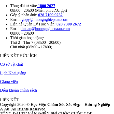
Tổng đài tư vấn:
1800 2027
08h00 - 20h00 (Miễn phí cước gọi)
Góp ý phản ánh:
028 7109 9232
Email:
gopy@huongnghiepaau.com
Liên hệ Quản Lý Học Viên:
028 7300 2672
Email:
hnaau@huongnghiepaau.com
08h00 - 20h00
Thời gian hoạt động:
Thứ 2 - Thứ 7 (08h00 - 20h00)
Chủ nhật (08h00 - 17h00)
LIÊN KẾT HỮU ÍCH
Cơ sở vật chất
Lịch Khai giảng
Giảng viên
Điều khoản chính sách
LIÊN KẾT
Copyright 2026 ©
Học Viện Chăm Sóc Sắc Đẹp – Hướng Nghiệp
Á Âu. All Rights Reserved.
TỔNG ĐÀI TƯ VẤN (MIỄN PHÍ CƯỚC CUỘC GỌI):