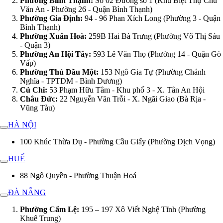
Phường Bình Thạnh:
Số 02 Đường số 1 (Khu Biệt Thự Chu
Văn An - Phường 26 - Quận Bình Thạnh)
Phường Gia Định:
94 - 96 Phan Xích Long (Phường 3 - Quận
Bình Thạnh)
Phường Xuân Hoà:
259B Hai Bà Trưng (Phường Võ Thị Sáu
- Quận 3)
Phường An Hội Tây:
593 Lê Văn Thọ (Phường 14 - Quận Gò
Vấp)
Phường Thủ Dầu Một:
153 Ngô Gia Tự (Phường Chánh
Nghĩa - TPTDM - Bình Dương)
Củ Chi:
53 Phạm Hữu Tâm - Khu phố 3 - X. Tân An Hội
Châu Đức:
22 Nguyễn Văn Trỗi - X. Ngãi Giao (Bà Rịa -
Vũng Tàu)
HÀ NỘI
100 Khúc Thừa Dụ - Phường Cầu Giấy (Phường Dịch Vọng)
HUẾ
88 Ngô Quyền - Phường Thuận Hoá
ĐÀ NẴNG
Phường Cẩm Lệ:
195 – 197 Xô Viết Nghệ Tĩnh (Phường
Khuê Trung)