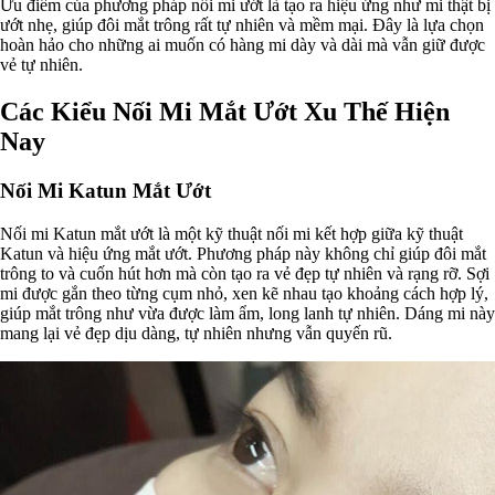
Ưu điểm của phương pháp nối mi ướt là tạo ra hiệu ứng như mi thật bị
ướt nhẹ, giúp đôi mắt trông rất tự nhiên và mềm mại. Đây là lựa chọn
hoàn hảo cho những ai muốn có hàng mi dày và dài mà vẫn giữ được
vẻ tự nhiên.
Các Kiểu Nối Mi Mắt Ướt Xu Thế Hiện
Nay
Nối Mi Katun Mắt Ướt
Nối mi Katun mắt ướt là một kỹ thuật nối mi kết hợp giữa kỹ thuật
Katun và hiệu ứng mắt ướt. Phương pháp này không chỉ giúp đôi mắt
trông to và cuốn hút hơn mà còn tạo ra vẻ đẹp tự nhiên và rạng rỡ. Sợi
mi được gắn theo từng cụm nhỏ, xen kẽ nhau tạo khoảng cách hợp lý,
giúp mắt trông như vừa được làm ẩm, long lanh tự nhiên. Dáng mi này
mang lại vẻ đẹp dịu dàng, tự nhiên nhưng vẫn quyến rũ.