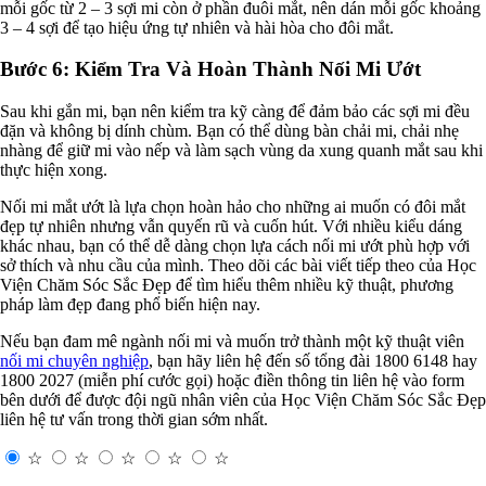
mỗi gốc từ 2 – 3 sợi mi còn ở phần đuôi mắt, nên dán mỗi gốc khoảng
3 – 4 sợi để tạo hiệu ứng tự nhiên và hài hòa cho đôi mắt.
Bước 6: Kiểm Tra Và Hoàn Thành Nối Mi Ướt
Sau khi gắn mi, bạn nên kiểm tra kỹ càng để đảm bảo các sợi mi đều
đặn và không bị dính chùm. Bạn có thể dùng bàn chải mi, chải nhẹ
nhàng để giữ mi vào nếp và làm sạch vùng da xung quanh mắt sau khi
thực hiện xong.
Nối mi mắt ướt là lựa chọn hoàn hảo cho những ai muốn có đôi mắt
đẹp tự nhiên nhưng vẫn quyến rũ và cuốn hút. Với nhiều kiểu dáng
khác nhau, bạn có thể dễ dàng chọn lựa cách nối mi ướt phù hợp với
sở thích và nhu cầu của mình. Theo dõi các bài viết tiếp theo của Học
Viện Chăm Sóc Sắc Đẹp để tìm hiểu thêm nhiều kỹ thuật, phương
pháp làm đẹp đang phổ biến hiện nay.
Nếu bạn đam mê ngành nối mi và muốn trở thành một kỹ thuật viên
nối mi chuyên nghiệp
, bạn hãy liên hệ đến số tổng đài 1800 6148 hay
1800 2027 (miễn phí cước gọi) hoặc điền thông tin liên hệ vào form
bên dưới để được đội ngũ nhân viên của Học Viện Chăm Sóc Sắc Đẹp
liên hệ tư vấn trong thời gian sớm nhất.
☆
☆
☆
☆
☆