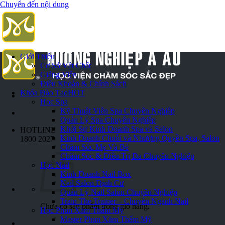
Chuyển đến nội dung
Giới Thiệu
Cơ Sở Vật Chất
Giảng Viên
Điều Khoản & Chính Sách
Khóa Đào Tạo
HOT
Học Spa
Kỹ Thuật Viên Spa Chuyên Nghiệp
Quản Lý Spa Chuyên Nghiệp
Khởi Sự Kinh Doanh Spa và Salon
HOTLINE
Kinh Doanh Chuỗi và Nhượng Quyền Spa, Salon
1800 2027
Chăm Sóc Mẹ Và Bé
Chăm Sóc & Điều Trị Da Chuyên Nghiệp
Học Nail
Kinh Doanh Nail Box
Nail Salon Định Cư
Quản Lý Nail Salon Chuyên Nghiệp
Train The Trainer – Chuyên Ngành Nail
Chưa có sản phẩm trong giỏ hàng.
Học Phun Xăm Thẩm Mỹ
Master Phun Xăm Thẩm Mỹ