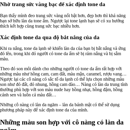
Nhờ trang sức vàng bạc để xác định tone da
Bạn thấy mình đeo trang sức vàng nổi bật hơn, đẹp hơn thì khả năng
bạn sở hữu làn da tone ấm. Ngược lại tone lạnh bạn sẽ có xu hướng
thích kết hợp cùng trang sức bạc nhiều hơn.
Xác định tone da qua độ bắt nắng của da
Khi ra nắng, tone da lạnh sẽ khiến làn da của bạn bị bắt nắng và ứng
đỏ lên, trong khi đó người có tone da ấm sẽ bị rám nắng và bị sẫm
màu.
Theo đó son môi dành cho những người có tone da ấm rất hợp với
những màu như hồng cam, cam đất, màu mận, caramel, rượu vang…
Ngược lại các cô nàng có sắc tố da lạnh có thể lựa chọn những màu
son như đỏ đất, đỏ nhung, hồng cam đào… Nàng có làn da trung tính
thường phù hợp với son màu nude hay hồng nhạt, hồng đậm, hồng
cánh sen và luôn cả màu đất…
Những cô nàng có làn da ngăm – làn da bánh mật có thể sử dụng
phương pháp này để xác định tone da của mình.
Những màu son hợp với cô nàng có làn da