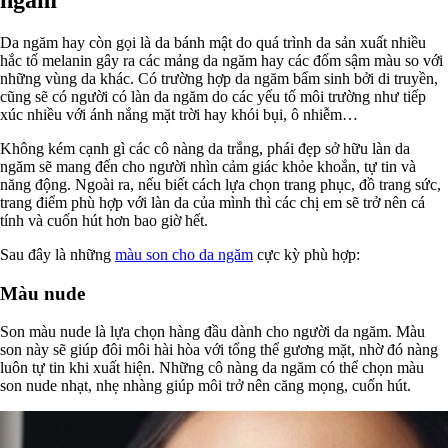
ngăm
Da ngăm hay còn gọi là da bánh mật do quá trình da sản xuất nhiều
hắc tố melanin gây ra các mảng da ngăm hay các đốm sậm màu so với
những vùng da khác. Có trường hợp da ngăm bẩm sinh bởi di truyền,
cũng sẽ có người có làn da ngăm do các yếu tố môi trường như tiếp
xúc nhiều với ánh nắng mặt trời hay khói bụi, ô nhiễm…
Không kém cạnh gì các cô nàng da trắng, phái đẹp sở hữu làn da
ngăm sẽ mang đến cho người nhìn cảm giác khỏe khoắn, tự tin và
năng động. Ngoài ra, nếu biết cách lựa chọn trang phục, đồ trang sức,
trang điểm phù hợp với làn da của mình thì các chị em sẽ trở nên cá
tính và cuốn hút hơn bao giờ hết.
Sau đây là những
màu son cho da ngăm
cực kỳ phù hợp:
Màu nude
Son màu nude là lựa chọn hàng đầu dành cho người da ngăm. Màu
son này sẽ giúp đôi môi hài hòa với tổng thể gương mặt, nhờ đó nàng
luôn tự tin khi xuất hiện. Những cô nàng da ngăm có thể chọn màu
son nude nhạt, nhẹ nhàng giúp môi trở nên căng mọng, cuốn hút.