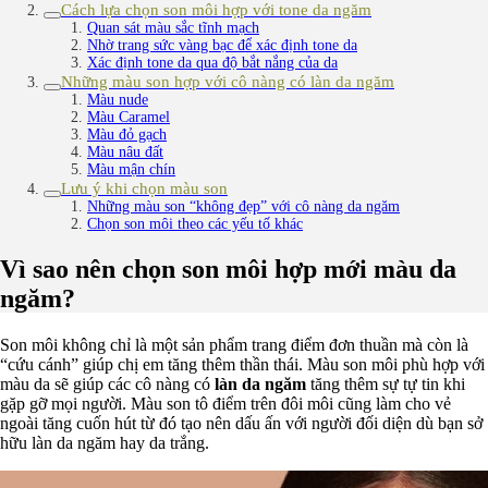
Cách lựa chọn son môi hợp với tone da ngăm
Quan sát màu sắc tĩnh mạch
Nhờ trang sức vàng bạc để xác định tone da
Xác định tone da qua độ bắt nắng của da
Những màu son hợp với cô nàng có làn da ngăm
Màu nude
Màu Caramel
Màu đỏ gạch
Màu nâu đất
Màu mận chín
Lưu ý khi chọn màu son
Những màu son “không đẹp” với cô nàng da ngăm
Chọn son môi theo các yếu tố khác
Vì sao nên chọn son môi hợp mới màu da
ngăm?
Son môi không chỉ là một sản phẩm trang điểm đơn thuần mà còn là
“cứu cánh” giúp chị em tăng thêm thần thái. Màu son môi phù hợp với
màu da sẽ giúp các cô nàng có
làn da ngăm
tăng thêm sự tự tin khi
gặp gỡ mọi người. Màu son tô điểm trên đôi môi cũng làm cho vẻ
ngoài tăng cuốn hút từ đó tạo nên dấu ấn với người đối diện dù bạn sở
hữu làn da ngăm hay da trắng.