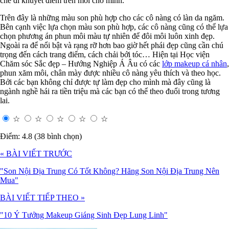
che đi khuyết điểm trên môi cho mình.
Trên đây là những màu son phù hợp cho các cô nàng có làn da ngăm.
Bên cạnh việc lựa chọn màu son phù hợp, các cô nàng cũng có thể lựa
chọn phương án phun môi màu tự nhiên để đôi môi luôn xinh đẹp.
Ngoài ra để nổi bật và rạng rỡ hơn bao giờ hết phái đẹp cũng cần chú
trọng đến cách trang điểm, cách chải bới tóc… Hiện tại Học viện
Chăm sóc Sắc đẹp – Hướng Nghiệp Á Âu có các
lớp makeup cá nhân
,
phun xăm môi, chân mày được nhiều cô nàng yêu thích và theo học.
Bởi các bạn không chỉ được tự làm đẹp cho mình mà đây cũng là
ngành nghề hái ra tiền triệu mà các bạn có thể theo đuổi trong tương
lai.
☆
☆
☆
☆
☆
Điểm: 4.8 (38 bình chọn)
« BÀI VIẾT TRƯỚC
"Son Nội Địa Trung Có Tốt Không? Hãng Son Nội Địa Trung Nên
Mua"
BÀI VIẾT TIẾP THEO »
"10 Ý Tưởng Makeup Giáng Sinh Đẹp Lung Linh"