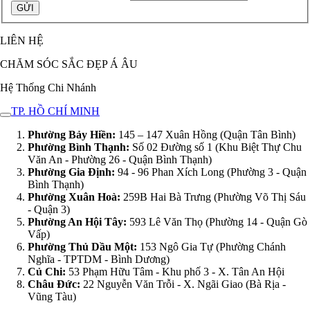
LIÊN HỆ
CHĂM SÓC SẮC ĐẸP Á ÂU
Hệ Thống Chi Nhánh
TP. HỒ CHÍ MINH
Phường Bảy Hiền:
145 – 147 Xuân Hồng (Quận Tân Bình)
Phường Bình Thạnh:
Số 02 Đường số 1 (Khu Biệt Thự Chu
Văn An - Phường 26 - Quận Bình Thạnh)
Phường Gia Định:
94 - 96 Phan Xích Long (Phường 3 - Quận
Bình Thạnh)
Phường Xuân Hoà:
259B Hai Bà Trưng (Phường Võ Thị Sáu
- Quận 3)
Phường An Hội Tây:
593 Lê Văn Thọ (Phường 14 - Quận Gò
Vấp)
Phường Thủ Dầu Một:
153 Ngô Gia Tự (Phường Chánh
Nghĩa - TPTDM - Bình Dương)
Củ Chi:
53 Phạm Hữu Tâm - Khu phố 3 - X. Tân An Hội
Châu Đức:
22 Nguyễn Văn Trỗi - X. Ngãi Giao (Bà Rịa -
Vũng Tàu)