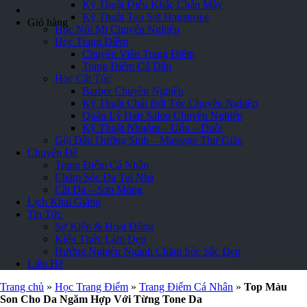
Kỹ Thuật Điêu Khắc Chân Mày
Kỹ Thuật Tạo Sợi Hairstroke
Giỏ hàng
Học Nối Mi Chuyên Nghiệp
Học Trang Điểm
Chuyên Viên Trang Điểm
Trang Điểm Cô Dâu
Học Cắt Tóc
Barber Chuyên Nghiệp
Kỹ Thuật Chải Bới Tóc Chuyên Nghiệp
Quản Lý Hair Salon Chuyên Nghiệp
Kỹ Thuật Nhuộm – Uốn – Duỗi
Gội Đầu Dưỡng Sinh – Massage Thư Giãn
Chuyên Đề
Trang Điểm Cá Nhân
Chăm Sóc Da Tại Nhà
Cắt Da – Sơn Móng
Lịch Khai Giảng
Tin Tức
Sự Kiện & Hoạt Động
Kiến Thức Làm Đẹp
Hướng Nghiệp Ngành Chăm Sóc Sắc Đẹp
Liên Hệ
Trang chủ
»
Học Trang Điểm
»
Trang Điểm Cá Nhân
»
Top Màu
Son Cho Da Ngăm Hợp Với Từng Tone Da