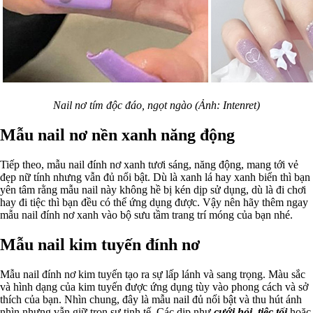
Nail nơ tím độc đáo, ngọt ngào (Ảnh: Intenret)
Mẫu nail nơ nền xanh năng động
Tiếp theo, mẫu nail đính nơ xanh tươi sáng, năng động, mang tới vẻ
đẹp nữ tính nhưng vẫn đủ nổi bật. Dù là xanh lá hay xanh biển thì bạn
yên tâm rằng mẫu nail này không hề bị kén dịp sử dụng, dù là đi chơi
hay đi tiệc thì bạn đều có thể ứng dụng được. Vậy nên hãy thêm ngay
mẫu nail đính nơ xanh vào bộ sưu tầm trang trí móng của bạn nhé.
Mẫu nail kim tuyến đính nơ
Mẫu nail đính nơ kim tuyến tạo ra sự lấp lánh và sang trọng. Màu sắc
và hình dạng của kim tuyến được ứng dụng tùy vào phong cách và sở
thích của bạn. Nhìn chung, đây là mẫu nail đủ nổi bật và thu hút ánh
nhìn nhưng vẫn giữ trọn sự tinh tế. Các dịp như
cưới hỏi, tiệc tối
hoặc