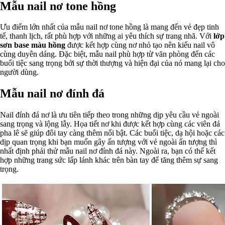
Mẫu nail nơ tone hồng
Ưu điểm lớn nhất của mẫu nail nơ tone hồng là mang đến vẻ đẹp tinh
tế, thanh lịch, rất phù hợp với những ai yêu thích sự trang nhã. Với
lớp
sơn base màu hồng
được kết hợp cùng nơ nhỏ tạo nên kiểu nail vô
cùng duyên dáng. Đặc biệt, mẫu nail phù hợp từ văn phòng đến các
buổi tiệc sang trọng bởi sự thời thượng và hiện đại của nó mang lại cho
người dùng.
Mẫu nail nơ đính đá
Nail đính đá nơ là ưu tiên tiếp theo trong những dịp yêu cầu vẻ ngoài
sang trọng và lộng lẫy. Họa tiết nơ khi được kết hợp cùng các viên đá
pha lê sẽ giúp đôi tay càng thêm nổi bật. Các buổi tiệc, dạ hội hoặc các
dịp quan trọng khi bạn muốn gây ấn tượng với vẻ ngoài ấn tượng thì
nhất định phải thử mẫu nail nơ đính đá này. Ngoài ra, bạn có thể kết
hợp những trang sức lấp lánh khác trên bàn tay để tăng thêm sự sang
trọng.