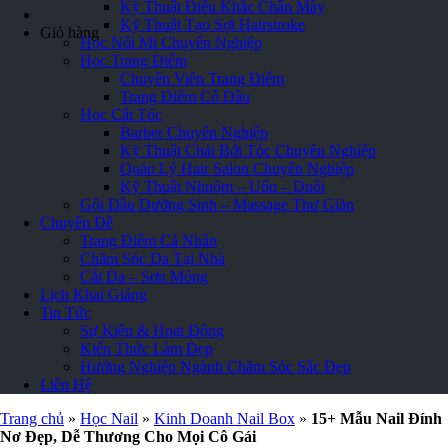
Kỹ Thuật Điêu Khắc Chân Mày
Kỹ Thuật Tạo Sợi Hairstroke
Giỏ hàng
Học Nối Mi Chuyên Nghiệp
Học Trang Điểm
Chuyên Viên Trang Điểm
Trang Điểm Cô Dâu
Học Cắt Tóc
Barber Chuyên Nghiệp
Kỹ Thuật Chải Bới Tóc Chuyên Nghiệp
Quản Lý Hair Salon Chuyên Nghiệp
Kỹ Thuật Nhuộm – Uốn – Duỗi
Gội Đầu Dưỡng Sinh – Massage Thư Giãn
Chuyên Đề
Trang Điểm Cá Nhân
Chăm Sóc Da Tại Nhà
Cắt Da – Sơn Móng
Lịch Khai Giảng
Tin Tức
Sự Kiện & Hoạt Động
Kiến Thức Làm Đẹp
Hướng Nghiệp Ngành Chăm Sóc Sắc Đẹp
Liên Hệ
Trang chủ
»
Học Nail
»
Kinh Doanh Nail Box
»
15+ Mẫu Nail Đính
Nơ Đẹp, Dễ Thương Cho Mọi Cô Gái