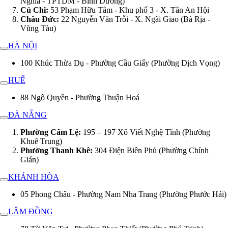
Nghĩa - TPTDM - Bình Dương)
Củ Chi:
53 Phạm Hữu Tâm - Khu phố 3 - X. Tân An Hội
Châu Đức:
22 Nguyễn Văn Trỗi - X. Ngãi Giao (Bà Rịa -
Vũng Tàu)
HÀ NỘI
100 Khúc Thừa Dụ - Phường Cầu Giấy (Phường Dịch Vọng)
HUẾ
88 Ngô Quyền - Phường Thuận Hoá
ĐÀ NẴNG
Phường Cẩm Lệ:
195 – 197 Xô Viết Nghệ Tĩnh (Phường
Khuê Trung)
Phường Thanh Khê:
304 Điện Biên Phủ (Phường Chính
Gián)
KHÁNH HÒA
05 Phong Châu - Phường Nam Nha Trang (Phường Phước Hải)
LÂM ĐỒNG