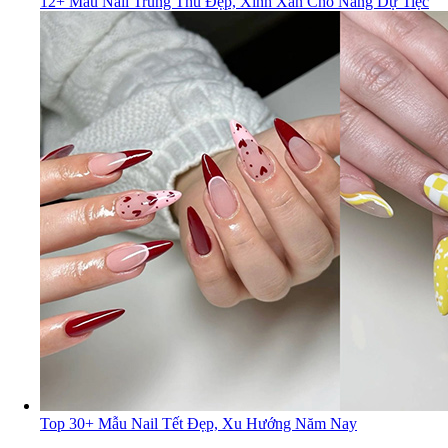
12+ Mẫu Nail Trung Thu Đẹp, Xinh Xắn Cho Nàng Dự Tiệc
Top 30+ Mẫu Nail Tết Đẹp, Xu Hướng Năm Nay