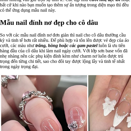
bất cứ khi nào bạn muốn tạo thêm sự ấn tượng trong diện mạo thì đều
có thể ứng dụng mẫu nail này.
Mẫu nail đính nơ đẹp cho cô dâu
So với các mẫu nail đính nơ đơn giản thì nail cho cô dâu thường cầu
kỳ và tinh tế hơn rất nhiều. Để phù hợp và tôn lên được vẻ đẹp của áo
cưới, các màu như
trắng, hồng hoặc các gam pastel
luôn là ưu tiên
hàng đầu của cô dâu khi làm nail ngày cưới. Với lớp sơn base vốn đã
nhẹ nhàng nên các phụ kiện đính kèm như charm nơ luôn được trú
trọng đến từng chi tiết, sao cho đôi tay được lộng lẫy và tinh tế nhất
trong ngày trọng đại.