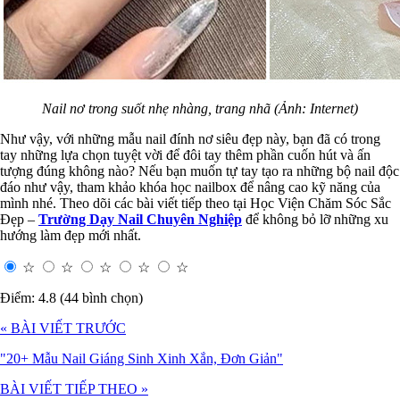
Nail nơ trong suốt nhẹ nhàng, trang nhã (Ảnh: Internet)
Như vậy, với những mẫu nail đính nơ siêu đẹp này, bạn đã có trong
tay những lựa chọn tuyệt vời để đôi tay thêm phần cuốn hút và ấn
tượng đúng không nào? Nếu bạn muốn tự tay tạo ra những bộ nail độc
đáo như vậy, tham khảo khóa học nailbox để nâng cao kỹ năng của
mình nhé. Theo dõi các bài viết tiếp theo tại Học Viện Chăm Sóc Sắc
Đẹp –
Trường Dạy Nail Chuyên Nghiệp
để không bỏ lỡ những xu
hướng làm đẹp mới nhất.
☆
☆
☆
☆
☆
Điểm: 4.8 (44 bình chọn)
« BÀI VIẾT TRƯỚC
"20+ Mẫu Nail Giáng Sinh Xinh Xắn, Đơn Giản"
BÀI VIẾT TIẾP THEO »