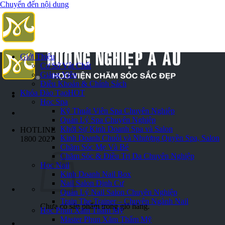
Chuyển đến nội dung
Giới Thiệu
Cơ Sở Vật Chất
Giảng Viên
Điều Khoản & Chính Sách
Khóa Đào Tạo
HOT
Học Spa
Kỹ Thuật Viên Spa Chuyên Nghiệp
Quản Lý Spa Chuyên Nghiệp
Khởi Sự Kinh Doanh Spa và Salon
HOTLINE
Kinh Doanh Chuỗi và Nhượng Quyền Spa, Salon
1800 2027
Chăm Sóc Mẹ Và Bé
Chăm Sóc & Điều Trị Da Chuyên Nghiệp
Học Nail
Kinh Doanh Nail Box
Nail Salon Định Cư
Quản Lý Nail Salon Chuyên Nghiệp
Train The Trainer – Chuyên Ngành Nail
Chưa có sản phẩm trong giỏ hàng.
Học Phun Xăm Thẩm Mỹ
Master Phun Xăm Thẩm Mỹ