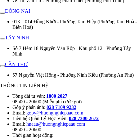
78 Từ Văn Tư - Phường Phan Thiết (Phường Phú Trinh)
ĐỒNG NAI
013 – 014 Đồng Khởi - Phường Tam Hiệp (Phường Tam Hoà -
Biên Hoà)
TÂY NINH
Số 7 Hẻm 18 Nguyễn Văn Rốp - Khu phố 12 - Phường Tây
Ninh
CẦN THƠ
57 Nguyễn Việt Hồng - Phường Ninh Kiều (Phường An Phú)
THÔNG TIN LIÊN HỆ
Tổng đài tư vấn:
1800 2027
08h00 - 20h00 (Miễn phí cước gọi)
Góp ý phản ánh:
028 7109 9232
Email:
gopy@huongnghiepaau.com
Liên hệ Quản Lý Học Viên:
028 7300 2672
Email:
hnaau@huongnghiepaau.com
08h00 - 20h00
Thời gian hoạt động: