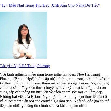
"12+ Mẫu Nail Trung Thu Đẹp, Xinh Xắn Cho Nàng Dự Tiệc"
Tác giả: Ngô Hà Trang Phương
Với kinh nghiệm nhiều năm trong nghề làm đẹp, Ngô Hà Trang
Phương (Briona Ngô) luôn cập nhật những xu hướng mới nhất về các
kỹ thuật nối mi, phun xăm thẩm mỹ và làm móng. Briona Ngô không
chỉ chia sẻ những kiến thức chuyên sâu về kỹ thuật làm đẹp mà còn
cung cấp các thông tin hữu ích về cách chăm sóc sau khi làm đẹp.
Những bài viết của Briona Ngô dựa trên kinh nghiệm thực tế của cô
và được tham vấn bởi các chuyên gia làm đẹp. Nhờ đó, độc giả có thể
tiếp cận những thông tin chính xác và khách quan nhất.