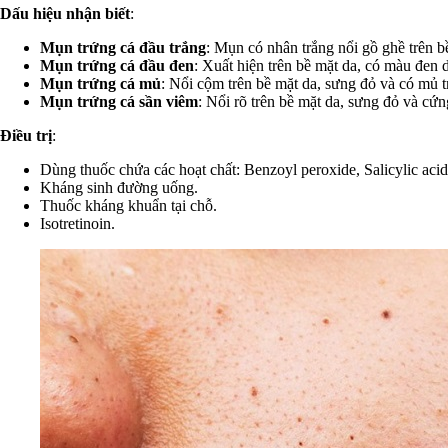
Dấu hiệu nhận biết
:
Mụn trứng cá đầu trắng
: Mụn có nhân trắng nổi gồ ghề trên b
Mụn trứng cá đầu đen
: Xuất hiện trên bề mặt da, có màu đen 
Mụn trứng cá mủ
: Nổi cộm trên bề mặt da, sưng đỏ và có mủ t
Mụn trứng cá sần viêm
: Nổi rõ trên bề mặt da, sưng đỏ và cứ
Điều trị
:
Dùng thuốc chứa các hoạt chất: Benzoyl peroxide, Salicylic aci
Kháng sinh đường uống.
Thuốc kháng khuẩn tại chỗ.
Isotretinoin.