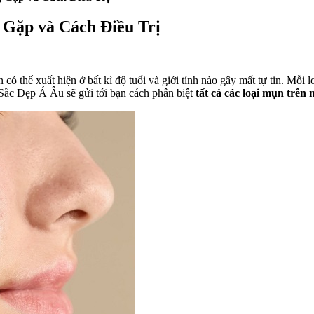
Gặp và Cách Điều Trị
ó thể xuất hiện ở bất kì độ tuổi và giới tính nào gây mất tự tin. Mỗi 
 Sắc Đẹp Á Âu sẽ gửi tới bạn cách phân biệt
tất cả các loại mụn trên 