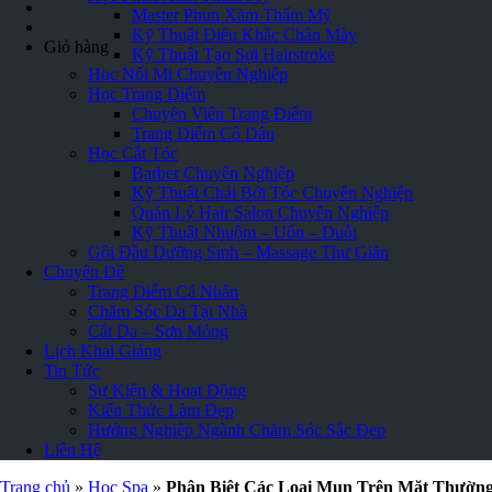
Master Phun Xăm Thẩm Mỹ
Kỹ Thuật Điêu Khắc Chân Mày
Giỏ hàng
Kỹ Thuật Tạo Sợi Hairstroke
Học Nối Mi Chuyên Nghiệp
Học Trang Điểm
Chuyên Viên Trang Điểm
Trang Điểm Cô Dâu
Học Cắt Tóc
Barber Chuyên Nghiệp
Kỹ Thuật Chải Bới Tóc Chuyên Nghiệp
Quản Lý Hair Salon Chuyên Nghiệp
Kỹ Thuật Nhuộm – Uốn – Duỗi
Gội Đầu Dưỡng Sinh – Massage Thư Giãn
Chuyên Đề
Trang Điểm Cá Nhân
Chăm Sóc Da Tại Nhà
Cắt Da – Sơn Móng
Lịch Khai Giảng
Tin Tức
Sự Kiện & Hoạt Động
Kiến Thức Làm Đẹp
Hướng Nghiệp Ngành Chăm Sóc Sắc Đẹp
Liên Hệ
Trang chủ
»
Học Spa
»
Phân Biệt Các Loại Mụn Trên Mặt Thường