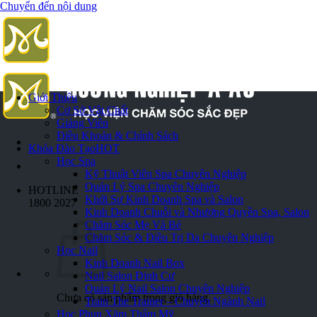
Chuyển đến nội dung
Giới Thiệu
Cơ Sở Vật Chất
Giảng Viên
Điều Khoản & Chính Sách
Khóa Đào Tạo
HOT
Học Spa
Kỹ Thuật Viên Spa Chuyên Nghiệp
Quản Lý Spa Chuyên Nghiệp
HOTLINE
Khởi Sự Kinh Doanh Spa và Salon
1800 2027
Kinh Doanh Chuỗi và Nhượng Quyền Spa, Salon
Chăm Sóc Mẹ Và Bé
Chăm Sóc & Điều Trị Da Chuyên Nghiệp
Học Nail
Kinh Doanh Nail Box
Nail Salon Định Cư
Quản Lý Nail Salon Chuyên Nghiệp
Chưa có sản phẩm trong giỏ hàng.
Train The Trainer – Chuyên Ngành Nail
Học Phun Xăm Thẩm Mỹ