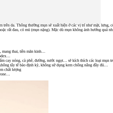
ộm trên da. Thông thường mụn sẽ xuất hiện ở các vị trí như mặt, lưng,
 hoặc rất đau, có mủ (mụn nặng). Mặc dù mụn không ảnh hưởng quá nhiề
thì, mang thai, tiền mãn kinh…
modex…
m cay nóng, cà phê, đường, nước ngọt… sẽ kích thích các loại mụn trê
 không tẩy tế bào định kỳ, không sử dụng kem chống nắng đầy đủ…
m chất lượng
terone…