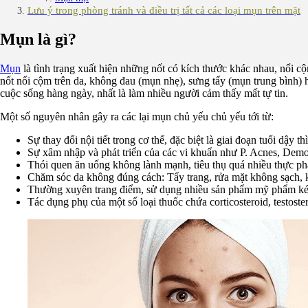
Lưu ý trong phòng tránh và điều trị tất cả các loại mụn trên mặt
Mụn là gì?
Mụn
là tình trạng xuất hiện những nốt có kích thước khác nhau, nổi c
nốt nổi cộm trên da, không đau (mụn nhẹ), sưng tấy (mụn trung bình)
cuộc sống hàng ngày, nhất là làm nhiều người cảm thấy mất tự tin.
Một số nguyên nhân gây ra các lại mụn chủ yếu chủ yếu tới từ:
Sự thay đổi nội tiết trong cơ thể, đặc biệt là giai đoạn tuổi dậy 
Sự xâm nhập và phát triển của các vi khuẩn như P. Acnes, De
Thói quen ăn uống không lành mạnh, tiêu thụ quá nhiều thực phẩ
Chăm sóc da không đúng cách: Tẩy trang, rửa mặt không sạch,
Thường xuyên trang điểm, sử dụng nhiều sản phẩm mỹ phẩm ké
Tác dụng phụ của một số loại thuốc chứa corticosteroid, testos