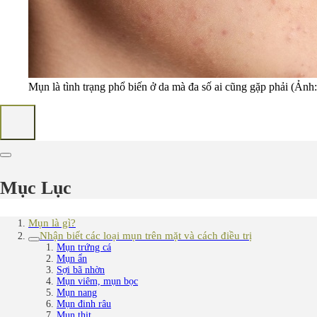
Mụn là tình trạng phổ biến ở da mà đa số ai cũng gặp phải (Ảnh: 
Mục Lục
Mụn là gì?
Nhận biết các loại mụn trên mặt và cách điều trị
Mụn trứng cá
Mụn ẩn
Sợi bã nhờn
Mụn viêm, mụn bọc
Mụn nang
Mụn đinh râu
Mụn thịt