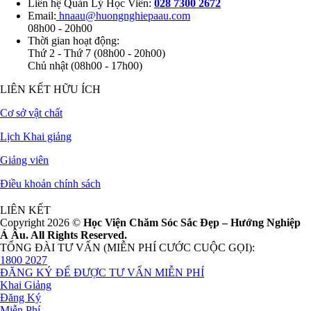
Liên hệ Quản Lý Học Viên:
028 7300 2672
Email:
hnaau@huongnghiepaau.com
08h00 - 20h00
Thời gian hoạt động:
Thứ 2 - Thứ 7 (08h00 - 20h00)
Chủ nhật (08h00 - 17h00)
LIÊN KẾT HỮU ÍCH
Cơ sở vật chất
Lịch Khai giảng
Giảng viên
Điều khoản chính sách
LIÊN KẾT
Copyright 2026 ©
Học Viện Chăm Sóc Sắc Đẹp – Hướng Nghiệp
Á Âu. All Rights Reserved.
TỔNG ĐÀI TƯ VẤN (MIỄN PHÍ CƯỚC CUỘC GỌI):
1800 2027
ĐĂNG KÝ ĐỂ ĐƯỢC TƯ VẤN MIỄN PHÍ
Khai Giảng
Đăng Ký
Miễn Phí