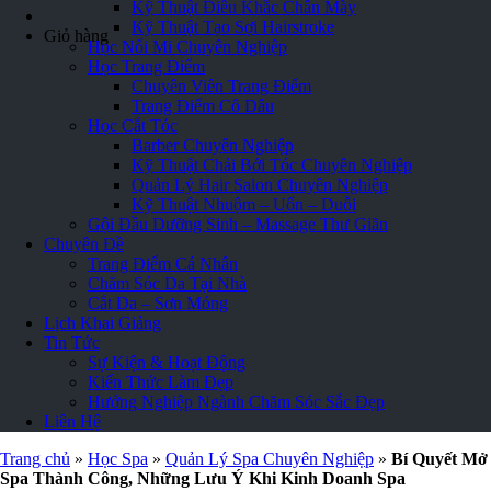
Kỹ Thuật Điêu Khắc Chân Mày
Kỹ Thuật Tạo Sợi Hairstroke
Giỏ hàng
Học Nối Mi Chuyên Nghiệp
Học Trang Điểm
Chuyên Viên Trang Điểm
Trang Điểm Cô Dâu
Học Cắt Tóc
Barber Chuyên Nghiệp
Kỹ Thuật Chải Bới Tóc Chuyên Nghiệp
Quản Lý Hair Salon Chuyên Nghiệp
Kỹ Thuật Nhuộm – Uốn – Duỗi
Gội Đầu Dưỡng Sinh – Massage Thư Giãn
Chuyên Đề
Trang Điểm Cá Nhân
Chăm Sóc Da Tại Nhà
Cắt Da – Sơn Móng
Lịch Khai Giảng
Tin Tức
Sự Kiện & Hoạt Động
Kiến Thức Làm Đẹp
Hướng Nghiệp Ngành Chăm Sóc Sắc Đẹp
Liên Hệ
Trang chủ
»
Học Spa
»
Quản Lý Spa Chuyên Nghiệp
»
Bí Quyết Mở
Spa Thành Công, Những Lưu Ý Khi Kinh Doanh Spa