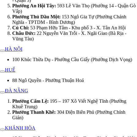
- Quận 3)
Phường An Hội Tây:
593 Lê Văn Thọ (Phường 14 - Quận Gò
Vấp)
Phường Thủ Dầu Một:
153 Ngô Gia Tự (Phường Chánh
Nghĩa - TPTDM - Bình Dương)
Củ Chi:
53 Phạm Hữu Tâm - Khu phố 3 - X. Tân An Hội
Châu Đức:
22 Nguyễn Văn Trỗi - X. Ngãi Giao (Bà Rịa -
Vũng Tàu)
HÀ NỘI
100 Khúc Thừa Dụ - Phường Cầu Giấy (Phường Dịch Vọng)
HUẾ
88 Ngô Quyền - Phường Thuận Hoá
ĐÀ NẴNG
Phường Cẩm Lệ:
195 – 197 Xô Viết Nghệ Tĩnh (Phường
Khuê Trung)
Phường Thanh Khê:
304 Điện Biên Phủ (Phường Chính
Gián)
KHÁNH HÒA