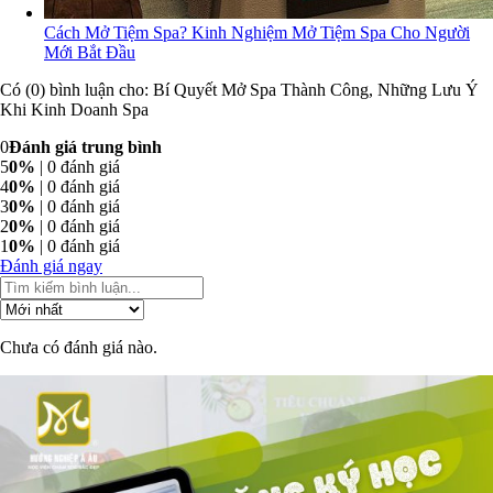
Cách Mở Tiệm Spa? Kinh Nghiệm Mở Tiệm Spa Cho Người
Mới Bắt Đầu
Có (0) bình luận cho: Bí Quyết Mở Spa Thành Công, Những Lưu Ý
Khi Kinh Doanh Spa
0
Đánh giá trung bình
5
0%
| 0 đánh giá
4
0%
| 0 đánh giá
3
0%
| 0 đánh giá
2
0%
| 0 đánh giá
1
0%
| 0 đánh giá
Đánh giá ngay
Chưa có đánh giá nào.