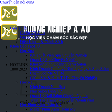
Chuyển đến nội dung
Giới Thiệu
Cơ Sở Vật Chất
Giảng Viên
Điều Khoản & Chính Sách
Khóa Đào Tạo
HOT
Học Spa
Kỹ Thuật Viên Spa Chuyên Nghiệp
Quản Lý Spa Chuyên Nghiệp
Khởi Sự Kinh Doanh Spa và Salon
HOTLINE
Kinh Doanh Chuỗi và Nhượng Quyền Spa, Salon
1800 2027
Chăm Sóc Mẹ Và Bé
Chăm Sóc & Điều Trị Da Chuyên Nghiệp
Học Nail
Kinh Doanh Nail Box
Nail Salon Định Cư
Quản Lý Nail Salon Chuyên Nghiệp
Train The Trainer – Chuyên Ngành Nail
Chưa có sản phẩm trong giỏ hàng.
Học Phun Xăm Thẩm Mỹ
Master Phun Xăm Thẩm Mỹ