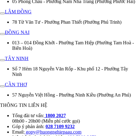
05 Phong Châu - Phường Nam Nha Trang (Phường Phước Hải)
LÂM ĐỒNG
78 Từ Văn Tư - Phường Phan Thiết (Phường Phú Trinh)
ĐỒNG NAI
013 – 014 Đồng Khởi - Phường Tam Hiệp (Phường Tam Hoà -
Biên Hoà)
TÂY NINH
Số 7 Hẻm 18 Nguyễn Văn Rốp - Khu phố 12 - Phường Tây
Ninh
CẦN THƠ
57 Nguyễn Việt Hồng - Phường Ninh Kiều (Phường An Phú)
THÔNG TIN LIÊN HỆ
Tổng đài tư vấn:
1800 2027
08h00 - 20h00 (Miễn phí cước gọi)
Góp ý phản ánh:
028 7109 9232
Email:
gopy@huongnghiepaau.com