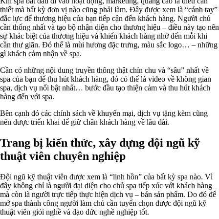
Khi spa bắt đầu đi vào hoạt động, marketing, quảng cáo là điều cần
thiết mà bất kỳ đơn vị nào cũng phải làm. Đây được xem là “cánh tay”
đắc lực để thương hiệu của bạn tiếp cận đến khách hàng. Người chủ
cần thống nhất và tạo bộ nhận diện cho thương hiệu – điều này tạo nên
sự khác biệt của thương hiệu và khiến khách hàng nhớ đến mỗi khi
cần thư giãn. Đó thể là mùi hương đặc trưng, màu sắc logo… – những
gì khách cảm nhận về spa.
Cần có những nội dung truyền thông thật chỉn chu và “sâu” nhất về
spa của bạn để thu hút khách hàng, đó có thể là video về không gian
spa, dịch vụ nổi bật nhất… bước đầu tạo thiện cảm và thu hút khách
hàng đến với spa.
Bên cạnh đó các chính sách về khuyến mại, dịch vụ tặng kèm cũng
nên được triển khai để giữ chân khách hàng về lâu dài.
Trang bị kiến thức, xây dựng đội ngũ kỹ
thuật viên chuyên nghiệp
Đội ngũ kỹ thuật viên được xem là “linh hồn” của bất kỳ spa nào. Vì
đây không chỉ là người đại diện cho chủ spa tiếp xúc với khách hàng
mà còn là người trực tiếp thực hiện dịch vụ – bán sản phẩm. Do đó để
mở spa thành công người làm chủ cần tuyển chọn được đội ngũ kỹ
thuật viên giỏi nghề và đạo đức nghề nghiệp tốt.