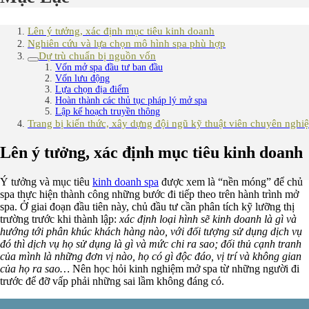
Lên ý tưởng, xác định mục tiêu kinh doanh
Nghiên cứu và lựa chọn mô hình spa phù hợp
Dự trù chuẩn bị nguồn vốn
Vốn mở spa đầu tư ban đầu
Vốn lưu động
Lựa chọn địa điểm
Hoàn thành các thủ tục pháp lý mở spa
Lập kế hoạch truyền thông
Trang bị kiến thức, xây dựng đội ngũ kỹ thuật viên chuyên nghi
Lên ý tưởng, xác định mục tiêu kinh doanh
Ý tưởng và mục tiêu
kinh doanh spa
được xem là “nền móng” để chủ
spa thực hiện thành công những bước đi tiếp theo trên hành trình mở
spa. Ở giai đoạn đầu tiên này, chủ đầu tư cần phân tích kỹ lưỡng thị
trường trước khi thành lập:
xác định loại hình sẽ kinh doanh là gì và
hướng tới phân khúc khách hàng nào, với đối tượng sử dụng dịch vụ
đó thì dịch vụ họ sử dụng là gì và mức chi ra sao; đối thủ cạnh tranh
của mình là những đơn vị nào, họ có gì độc đáo, vị trí và không gian
của họ ra sao…
Nên học hỏi kinh nghiệm mở spa từ những người đi
trước để đỡ vấp phải những sai lầm không đáng có.