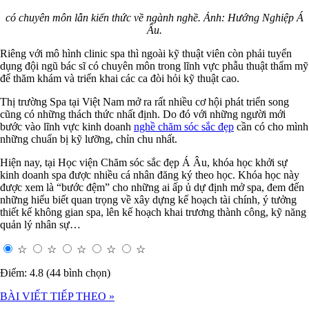
có chuyên môn lẫn kiến thức về ngành nghề. Ảnh: Hướng Nghiệp Á
Âu.
Riêng với mô hình clinic spa thì ngoài kỹ thuật viên còn phải tuyển
dụng đội ngũ bác sĩ có chuyên môn trong lĩnh vực phẫu thuật thẩm mỹ
để thăm khám và triển khai các ca đòi hỏi kỹ thuật cao.
Thị trường Spa tại Việt Nam mở ra rất nhiều cơ hội phát triển song
cũng có những thách thức nhất định. Do đó với những người mới
bước vào lĩnh vực kinh doanh
nghề chăm sóc sắc đẹp
cần có cho mình
những chuẩn bị kỹ lưỡng, chỉn chu nhất.
Hiện nay, tại Học viện Chăm sóc sắc đẹp Á Âu, khóa học khởi sự
kinh doanh spa được nhiều cá nhân đăng ký theo học. Khóa học này
được xem là “bước đệm” cho những ai ấp ủ dự định mở spa, đem đến
những hiểu biết quan trọng về xây dựng kế hoạch tài chính, ý tưởng
thiết kế không gian spa, lên kế hoạch khai trương thành công, kỹ năng
quản lý nhân sự…
☆
☆
☆
☆
☆
Điểm: 4.8 (44 bình chọn)
BÀI VIẾT TIẾP THEO »