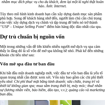
nhằm mục đích phục vụ cho du khách, đem lại một kì nghỉ thật hoàn
hảo. Ảnh: Internet.
Tùy theo mô hình kinh doanh bạn cần xây dựng danh mục sản phẩm
phù hợp. Song để khách hàng nhớ đến, người làm chủ cần chú trọng
vào việc xây dựng dịch vụ chính và tập trung để biến nó trở thành
“USP – Unique Selling Point”
điểm bán hàng độc đáo nhất của spa.
Dự trù chuẩn bị nguồn vốn
Một trong những vấn đề lớn khiến nhiều người mở dịch vụ spa cảm
thấy lo lắng đó là số vốn để mở spa không hề nhỏ. Phải kể đến những
khoản chi tiêu như sau:
Vốn mở spa đầu tư ban đầu
Khi bắt đầu một doanh nghiệp mới, việc đầu tư vốn ban đầu là yếu tố
quan trọng nhất cần được xem xét. Vốn này bao gồm các chi phí thiết
yếu như:
Chi phí thuê mặt bằng kinh doanh; sửa chữa, trang trí và
thiết kế không gian spa; mua sắm trang thiết bị, máy móc; thuê nhân
sự (lương nhân viên, bảo hiểm, đào tạo, v.v.); quảng cáo và marketing
ban đầu.