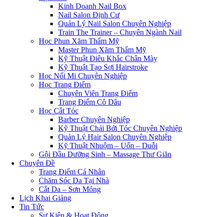
Kinh Doanh Nail Box
Nail Salon Định Cư
Quản Lý Nail Salon Chuyên Nghiệp
Train The Trainer – Chuyên Ngành Nail
Học Phun Xăm Thẩm Mỹ
Master Phun Xăm Thẩm Mỹ
Kỹ Thuật Điêu Khắc Chân Mày
Kỹ Thuật Tạo Sợi Hairstroke
Học Nối Mi Chuyên Nghiệp
Học Trang Điểm
Chuyên Viên Trang Điểm
Trang Điểm Cô Dâu
Học Cắt Tóc
Barber Chuyên Nghiệp
Kỹ Thuật Chải Bới Tóc Chuyên Nghiệp
Quản Lý Hair Salon Chuyên Nghiệp
Kỹ Thuật Nhuộm – Uốn – Duỗi
Gội Đầu Dưỡng Sinh – Massage Thư Giãn
Chuyên Đề
Trang Điểm Cá Nhân
Chăm Sóc Da Tại Nhà
Cắt Da – Sơn Móng
Lịch Khai Giảng
Tin Tức
Sự Kiện & Hoạt Động