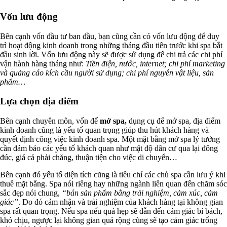
Vốn lưu động
Bên cạnh vốn đầu tư ban đầu, bạn cũng cần có vốn lưu động để duy
trì hoạt động kinh doanh trong những tháng đầu tiên trước khi spa bắt
đầu sinh lời. Vốn lưu động này sẽ được sử dụng để chi trả các chi phí
vận hành hàng tháng như:
Tiền điện, nước, internet; chi phí marketing
và quảng cáo kích cầu người sử dụng; chi phí nguyên vật liệu, sản
phẩm…
Lựa chọn địa điểm
Bên cạnh chuyên môn, vốn để
mở spa,
dụng cụ để mở spa, địa điểm
kinh doanh cũng là yếu tố quan trọng giúp thu hút khách hàng và
quyết định công việc kinh doanh spa. Một mặt bằng mở spa lý tưởng
cần đảm bảo các yếu tố khách quan như mật độ dân cư qua lại đông
đúc, giá cả phải chăng, thuận tiện cho việc di chuyển…
Bên cạnh đó yếu tố diện tích cũng là tiêu chí các chủ spa cần lưu ý khi
thuê mặt bằng. Spa nói riêng hay những ngành liên quan đến chăm sóc
sắc đẹp nói chung,
“bán sản phẩm bằng trải nghiệm, cảm xúc, cảm
giác”
. Do đó cảm nhận và trải nghiệm của khách hàng tại không gian
spa rất quan trọng. Nếu spa nếu quá hẹp sẽ dẫn đến cảm giác bí bách,
khó chịu, ngược lại không gian quá rộng cũng sẽ tạo cảm giác trống