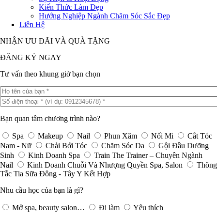
Kiến Thức Làm Đẹp
Hướng Nghiệp Ngành Chăm Sóc Sắc Đẹp
Liên Hệ
NHẬN ƯU ĐÃI VÀ QUÀ TẶNG
ĐĂNG KÝ NGAY
Tư vấn theo khung giờ bạn chọn
Bạn quan tâm chương trình nào?
Spa
Makeup
Nail
Phun Xăm
Nối Mi
Cắt Tóc
Nam - Nữ
Chải Bới Tóc
Chăm Sóc Da
Gội Đầu Dưỡng
Sinh
Kinh Doanh Spa
Train The Trainer – Chuyên Ngành
Nail
Kinh Doanh Chuỗi Và Nhượng Quyền Spa, Salon
Thông
Tắc Tia Sữa Đông - Tây Y Kết Hợp
Nhu cầu học của bạn là gì?
Mở spa, beauty salon…
Đi làm
Yêu thích