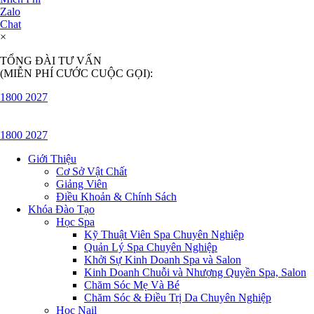
Zalo
Chat
×
TỔNG ĐÀI TƯ VẤN
(MIỄN PHÍ CƯỚC CUỘC GỌI):
1800 2027
1800 2027
Giới Thiệu
Cơ Sở Vật Chất
Giảng Viên
Điều Khoản & Chính Sách
Khóa Đào Tạo
Học Spa
Kỹ Thuật Viên Spa Chuyên Nghiệp
Quản Lý Spa Chuyên Nghiệp
Khởi Sự Kinh Doanh Spa và Salon
Kinh Doanh Chuỗi và Nhượng Quyền Spa, Salon
Chăm Sóc Mẹ Và Bé
Chăm Sóc & Điều Trị Da Chuyên Nghiệp
Học Nail